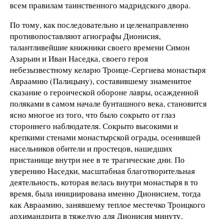
всем правилам таинственного мадридского двора.
По тому, как последовательно и целенаправленно
противопоставляют агиографы Дионисия,
талантливейшие книжники своего времени Симон
Азарьин и Иван Наседка, своего героя
небезызвестному келарю Троице-Сергиева монастыря
Авраамию (Палицыну), составившему знаменитое
сказание о героической обороне лавры, осажденной
поляками в самом начале бунташного века, становится
ясно многое из того, что было сокрыто от глаз
стороннего наблюдателя. Сокрыто высокими и
крепкими стенами монастырской ограды, осенившей
насельников обители и простецов, нашедших
пристанище внутри нее в те трагические дни. По
уверению Наседки, масштабная благотворительная
деятельность, которая велась внутри монастыря в то
время, была инициирована именно Дионисием, тогда
как Авраамию, занявшему теплое местечко Троицкого
архимандрита в тяжелую для Дионисия минуту,