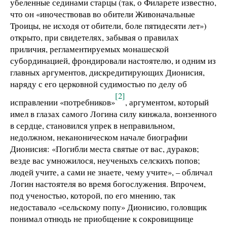
убеленные сединами старцы (так, о Филарете известно,
что он «иночествовав во обители Живоначальные
Троицы, не исходя от обители, боле пятидесяти лет»)
открыто, при свидетелях, забывая о правилах
приличия, регламентируемых монашеской
субординацией, фрондировали настоятелю, и одним из
главных аргументов, дискредитирующих Дионисия,
наряду с его церковной судимостью по делу об
[2]
исправлении «потребников»
, аргументом, который
имел в глазах самого Логина силу кинжала, вонзенного
в сердце, становился упрек в неправильном,
недолжном, неканоническом начале биографии
Дионисия: «Погибли места святые от вас, дураков;
везде вас умножилося, неученыхъ селскихъ попов;
людей учите, а сами не знаете, чему учите», – обличал
Логин настоятеля во время богослужения. Впрочем,
под ученостью, которой, по его мнению, так
недоставало «сельскому попу» Дионисию, головщик
понимал отнюдь не приобщение к сокровищнице