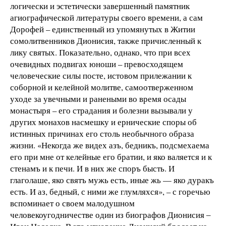
логически и эстетически завершенный памятник
агиографической литературы своего времени, а сам
Дорофей – единственный из упомянутых в Житии
сомолитвенников Дионисия, также причисленный к
лику святых. Показательно, однако, что при всех
очевидных подвигах юноши – превосходящем
человеческие силы посте, истовом прилежании к
соборной и келейной молитве, самоотверженном
уходе за увечными и ранеными во время осады
монастыря – его страдания и болезни вызывали у
других монахов насмешку и ернические споры об
истинных причинах его столь необычного образа
жизни. «Некогда же видех азъ, бедникъ, подсмехаема
его при мне от келейные его братии, и яко валяется и к
стенамъ и к печи. И в них же споръ бысть. И
глаголаше, яко святъ мужь есть, иные жь — яко дуракъ
есть. И аз, бедный, с ними же глумляхся», – с горечью
вспоминает о своем малодушном
человекоугодничестве один из биографов Дионисия ‒