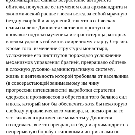
обители, получение ее игуменом сана архимандрита и
экономический расцвет несли вслед за собой мрачную
бездну скорбей и искушений, так что в отблесках
славы на лице Дионисия явственно проступали
кровавые подтеки мученика и страстотерпца, которых
в целом удалось избежать смиренному старцу Сергию.
Кроме того, изменение структуры монастыря,
усложнение его институтов порождало усложнение
механизмов управления братией, превращало обитель
в сложную духовно-административную систему,
жизнь и деятельность которой требовала от насельника
(в совозрастающей занимаемому им чину
прогрессии интенсивности) выработки стратегии
сдержек и противовесов в обретении того баланса сил
и воль, который мог бы обеспечить хотя бы некоторую
свободу управленческого маневра, и, несмотря на то
что таковая в критические моменты у Дионисия
находилась, все это превращало будни архимандрита в
непрерывную борьбу с сановными интриганами по