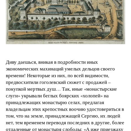
Диву даешься, вникая в подробности иных
экономических махинаций умелых дельцов своего
времени! Некоторые из них, по всей видимости,
предвосхитили гоголевский сюжет с продажей –
покупкой мертвых душ… Так, иные «монастырские
слуги» укрывали беглых боярских «холопей» на
принадлежащих монастырю селах, предлагая
владельцам этих крепостных воочию удостовериться в
том, что на земле, принадлежащей Сергию, их людей
нет, тем временем переводя последних в другие, более
отдаленные от монастыря слободы: «А иже приезжаху