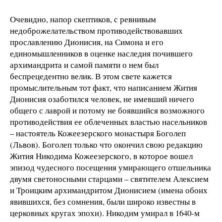
Очевидно, напор скептиков, с ревнивым
недоброжелательством противодействовавших
прославлению Дионисия, на Симона и его
единомышленников в оценке наследия почившего
архимандрита и самой памяти о нем был
беспрецедентно велик. В этом свете кажется
промыслительным тот факт, что написанием Жития
Дионисия озаботился человек, не имевший ничего
общего с лаврой и потому не боявшийся возможного
противодействия ее облеченных властью насельников
– настоятель Кожеезерского монастыря Боголеп
(Львов). Боголеп только что окончил свою редакцию
Жития Никодима Кожеезерского, в которое вошел
эпизод чудесного посещения умирающего отшельника
двумя светоносными старцами – святителем Алексием
и Троицким архимандритом Дионисием (имена обоих
явившихся, без сомнения, были широко известны в
церковных кругах эпохи). Никодим умирал в 1640-м