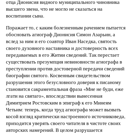
отца Дионисия видного муниципального чиновника
высшего звена, что не могло не сказаться на
воспитании сына.
Поражает то, с каким болезненным рачением пытается
обосновать агиограф Дионисия Симон Азарьин, а
вслед за ним и его соавтор Иван Наседка, святость
своего духовного наставника и достоверность всех
передаваемых в его Житии сведений. Так перестает
существовать презумпция невиновности агиографа в
преступлении против достоверной передачи сведений
биографии святого. Косвенным свидетельством
разрушения этого безусловного доверия к писаному
становится сакраментальная фраза «Мне не буди, еже
лгати на святаго», впоследствии вынесенная
Димитрием Ростовским в эпиграф к его Минеям
Четьим: теперь, когда труд агиографа может вызвать
косой взгляд критически настроенного источниковеда,
приходится уверять своего читателя в чистоте своих
авторских намерений. В целом разрушается