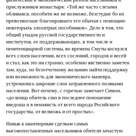
прислужников монастыря: «Той же часто слезами
обливаяся, пособити же не возможе, безстудие бо их
превозмогаше благонравнаго его обычая с помощию
некоторыхъ злохитрых пособников». Дело в том, что
общий упадок русской государственности и
институтов, ее поддерживающих, в том числе и
пенитенциарной системы, во времена Смуты коснулся
всех слоев населения, всех сословий, городов и весей
и стал, как это ни странно, особенно явственно заметен
там, куда, по безотчетному желанию найти поддержку
или возможность для экономического маневра,
устремились широкие слои затравленного поляками
населения. Вот почему, с горечью замечает Симон,
«до конца обитель сию в последнее поношение
введоша и в ненависть от всего народа Росийского
государства, от велможь и от простых».
Навык к авантюрным сделкам самых
высокопоставленных насельников обители зачастую