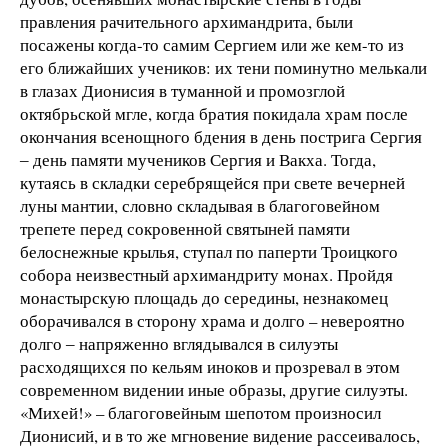
правления рачительного архимандрита, были
посажены когда-то самим Сергием или же кем-то из
его ближайших учеников: их тени поминутно мелькали
в глазах Дионисия в туманной и промозглой
октябрьской мгле, когда братия покидала храм после
окончания всенощного бдения в день пострига Сергия
‒ день памяти мучеников Сергия и Вакха. Тогда,
кутаясь в складки серебрящейся при свете вечерней
луны мантии, словно складывая в благоговейном
трепете перед сокровенной святыней памяти
белоснежные крылья, ступал по паперти Троицкого
собора неизвестный архимандриту монах. Пройдя
монастырскую площадь до середины, незнакомец
оборачивался в сторону храма и долго – невероятно
долго ‒ напряженно вглядывался в силуэты
расходящихся по кельям иноков и прозревал в этом
современном видении иные образы, другие силуэты.
«Михей!» – благоговейным шепотом произносил
Дионисий, и в то же мгновение видение рассеивалось,