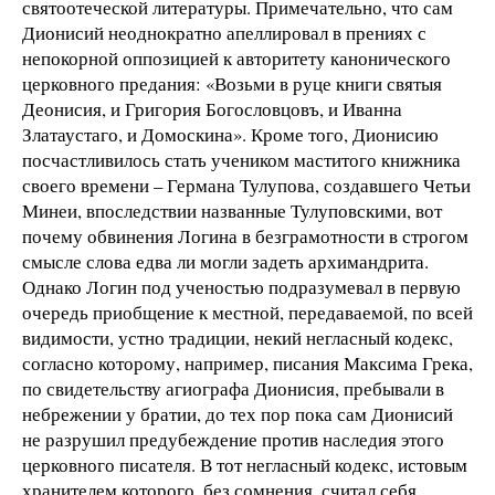
святоотеческой литературы. Примечательно, что сам
Дионисий неоднократно апеллировал в прениях с
непокорной оппозицией к авторитету канонического
церковного предания: «Возьми в руце книги святыя
Деонисия, и Григория Богословцовъ, и Иванна
Златаустаго, и Домоскина». Кроме того, Дионисию
посчастливилось стать учеником маститого книжника
своего времени – Германа Тулупова, создавшего Четьи
Минеи, впоследствии названные Тулуповскими, вот
почему обвинения Логина в безграмотности в строгом
смысле слова едва ли могли задеть архимандрита.
Однако Логин под ученостью подразумевал в первую
очередь приобщение к местной, передаваемой, по всей
видимости, устно традиции, некий негласный кодекс,
согласно которому, например, писания Максима Грека,
по свидетельству агиографа Дионисия, пребывали в
небрежении у братии, до тех пор пока сам Дионисий
не разрушил предубеждение против наследия этого
церковного писателя. В тот негласный кодекс, истовым
хранителем которого, без сомнения, считал себя