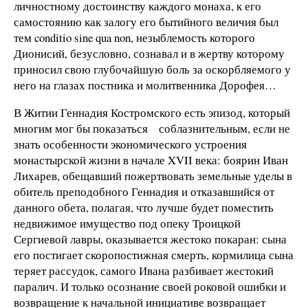
личностному достоинству каждого монаха, к его
самостоянию как залогу его бытийного величия был
тем conditio sine qua non, незыблемость которого
Дионисий, безусловно, сознавал и в жертву которому
приносил свою глубочайшую боль за оскорбляемого у
него на глазах постника и молитвенника Дорофея…
В Житии Геннадия Костромского есть эпизод, который
многим мог бы показаться соблазнительным, если не
знать особенности экономического устроения
монастырской жизни в начале XVII века: боярин Иван
Лихарев, обещавший пожертвовать земельные уделы в
обитель преподобного Геннадия и отказавшийся от
данного обета, полагая, что лучше будет поместить
недвижимое имущество под опеку Троицкой
Сергиевой лавры, оказывается жестоко покаран: сына
его постигает скоропостижная смерть, кормилица сына
теряет рассудок, самого Ивана разбивает жестокий
паралич. И только осознание своей роковой ошибки и
возвращение к начальной инициативе возвращает