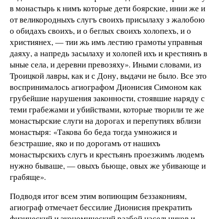
в монастырь к нимъ которые дети боярские, инии же и
от великородныхъ слугъ своихъ присылаху з жалобою
о обидахъ своихъ, и о беглых своихъ холопехъ, и о
християнех, — тии жь имъ лестию грамоты управныя
даяху, а напредь засылаху и холопей ихъ и крестиянъ в
ыные села, и деревни превозяху». Иными словами, из
Троицкой лавры, как и с Дону, выдачи не было. Все это
воспринималось агиографом Дионисия Симоном как
грубейшие нарушения законности, стоявшие наряду с
теми грабежами и убийствами, которые творили те же
монастырские слуги на дорогах и перепутиях вблизи
монастыря: «Такова бо беда тогда умножися и
безстрашие, яко и по дорогамъ от нашихъ
монастырскихъ слугъ и крестьянъ проезжимъ людемъ
нужно бываше, — овыхъ бьюще, овых же убивающе и
грабяще».
Подводя итог всем этим вопиющим беззакониям,
агиограф отмечает бессилие Дионисия прекратить
физический и экономический разбой насельников и