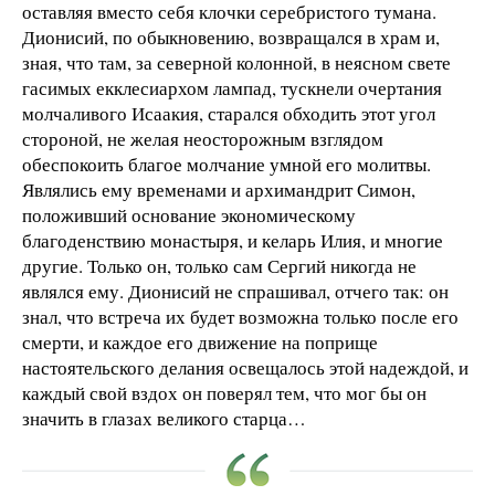
оставляя вместо себя клочки серебристого тумана.
Дионисий, по обыкновению, возвращался в храм и,
зная, что там, за северной колонной, в неясном свете
гасимых екклесиархом лампад, тускнели очертания
молчаливого Исаакия, старался обходить этот угол
стороной, не желая неосторожным взглядом
обеспокоить благое молчание умной его молитвы.
Являлись ему временами и архимандрит Симон,
положивший основание экономическому
благоденствию монастыря, и келарь Илия, и многие
другие. Только он, только сам Сергий никогда не
являлся ему. Дионисий не спрашивал, отчего так: он
знал, что встреча их будет возможна только после его
смерти, и каждое его движение на поприще
настоятельского делания освещалось этой надеждой, и
каждый свой вздох он поверял тем, что мог бы он
значить в глазах великого старца…