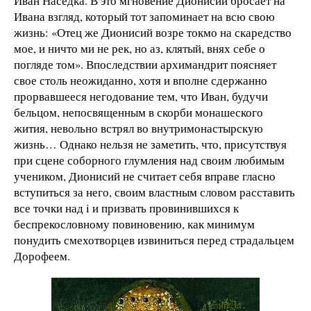
Иван Наседка. В это мгновение Дионисий бросает на
Ивана взгляд, который тот запоминает на всю свою
жизнь: «Отец же Дионисий возре токмо на скаредство
мое, и ничто ми не рек, но аз, клятый, внях себе о
погляде том». Впоследствии архимандрит поясняет
свое столь неожиданно, хотя и вполне сдержанно
прорвавшееся негодование тем, что Иван, будучи
бельцом, непосвященным в скорби монашеского
жития, невольно встрял во внутримонастырскую
жизнь… Однако нельзя не заметить, что, присутствуя
при сцене соборного глумления над своим любимым
учеником, Дионисий не считает себя вправе гласно
вступиться за него, своим властным словом расставить
все точки над i и призвать провинившихся к
беспрекословному повиновению, как минимум
понудить смехотворцев извиниться перед страдальцем
Дорофеем.