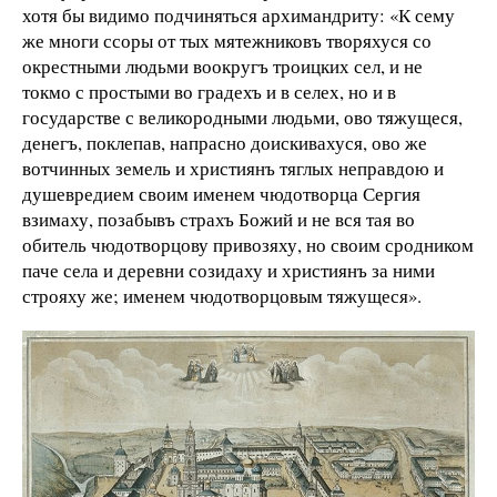
хотя бы видимо подчиняться архимандриту: «К сему
же многи ссоры от тых мятежниковъ творяхуся со
окрестными людьми воокругъ троицких сел, и не
токмо с простыми во градехъ и в селех, но и в
государстве с великородными людьми, ово тяжущеся,
денегъ, поклепав, напрасно доискивахуся, ово же
вотчинных земель и християнъ тяглых неправдою и
душевредием своим именем чюдотворца Сергия
взимаху, позабывъ страхъ Божий и не вся тая во
обитель чюдотворцову привозяху, но своим сродником
паче села и деревни созидаху и християнъ за ними
строяху же; именем чюдотворцовым тяжущеся».