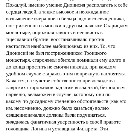
Пожалуй, именно умение Дионисия располагать к себе
сердца людей, а также высокое и неожиданное
возвышение вчерашнего бельца, вдового священника,
постриженного в монахи в другом, далеком Старицком
монастыре, порождая зависть и ненависть в
тщеславной братии, восстанавливало против
настоятеля наиболее амбициозных из них. То, что
Дионисий не был постриженником Троицкого
монастыря, старожилы обители поминали ему долго и
до конца простить не смогли никогда, при каждом
удобном случае стараясь этим попрекнуть настоятеля.
Кажется, на чувстве собственного превосходства
лаврских старожилов над этим выскочкой, безродным
парвеню, вельможей в случае, которому они по
какому-то досадному стечению обстоятельств (как это
им, несомненно, должно было казаться) волею
священноначалия должны были подчиняться,
зиждилась фанатичная уверенность в своей правоте
головщика Логина и уставщика Филарета. Эти