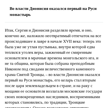
Во власти Дионисия оказался первый на Руси
монастырь
Итак, Сергия и Дионисия разделяло время, и оно,
конечно же, наложило неотвратимый отпечаток на все
происходившее в лавре в начале XVII века: теперь это
была уже не утлая пустынька, внутри которой едва
теплился уголек веры, зажженный ее смиренным
основателем в мрачные времена монгольского ига, и
не та община, которая была собрана преподобным
Никоном под сводами величественного каменного
храма Святой Троицы, – во власти Дионисия оказался
первый на Руси монастырь, его келарь стал вторым
после царя землевладельцем в стране, и на раку с
мощами ее основателя возлагали московские государи
своих новокрещенных наследников, восприемниками
которых становились, по традиции, Троицкие
архимандриты. Однако возрастание авторитета