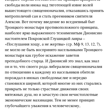
свободы воли инока над тяготеющей извне волей
вышестоящего священноначалия, отказавшись принять
митрополичий сан и стать преемником святителя
Алексия. Вот почему введение во вседневный быт
Троицкого монастыря противоположного принципа,
наиболее ярко выраженного тезоименитым Дионисию
настоятелем Покровской Глушицкой лавры –
«Послушания хощу, а не жертвы» (ср. Мф 9, 13, 12, 7),
не могло не быть воспринято насельниками Троицкого
монастыря как грубое искажение заветов
преподобного старца. И Дионисий это знал, как знал
он и то, что своего рода либерализм священноначалия
по отношению к каждому из насельников обители
порождал в иноках свободомыслие и нередко
становился ширмой, которой многие из них старались
прикрыть не только страстные движения своих
мятежных душ, но и зачастую свои нечистоплотные
экономические махинации. Тем не менее принцип
глубочайшего уважения к человеческому,