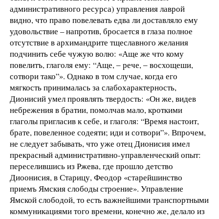
административного ресурса) управления лаврой
видно, что право повелевать едва ли доставляло ему
удовольствие – напротив, бросается в глаза полное
отсутствие в архимандрите тщеславного желания
подчинить себе чужую волю: «Аще же что кому
повелитъ, глаголя ему: “Аще, ‒ рече, ‒ восхощеши,
сотвори тако”». Однако в том случае, когда его
мягкость принималась за слабохарактерность,
Дионисий умел проявлять твердость: «Он же, видев
небрежения в братии, помолчав мало, кроткими
глаголы пригласив к себе, и глаголя: “Время настоит,
брате, повеленное содеяти; иди и сотвори”». Впрочем,
не следует забывать, что уже отец Дионисия имел
прекрасный административно-управленческий опыт:
переселившись из Ржева, где прошло детство
Диоонисия, в Старицу, Феодор «старейшинство
приемъ Ямския слободы строение». Управление
Ямской слободой, то есть важнейшими транспортными
коммуникациями того времени, конечно же, делало из