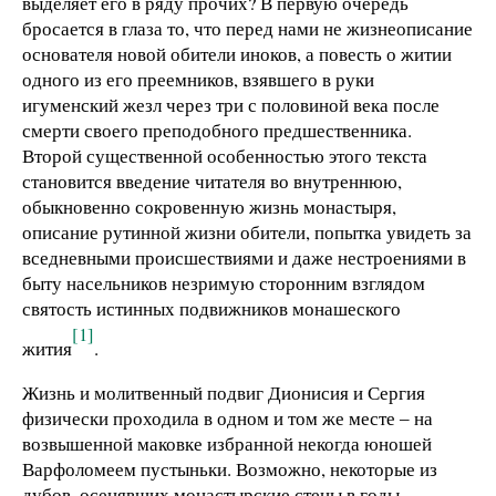
выделяет его в ряду прочих? В первую очередь
бросается в глаза то, что перед нами не жизнеописание
основателя новой обители иноков, а повесть о житии
одного из его преемников, взявшего в руки
игуменский жезл через три с половиной века после
смерти своего преподобного предшественника.
Второй существенной особенностью этого текста
становится введение читателя во внутреннюю,
обыкновенно сокровенную жизнь монастыря,
описание рутинной жизни обители, попытка увидеть за
вседневными происшествиями и даже нестроениями в
быту насельников незримую сторонним взглядом
святость истинных подвижников монашеского
[1]
жития
.
Жизнь и молитвенный подвиг Дионисия и Сергия
физически проходила в одном и том же месте ‒ на
возвышенной маковке избранной некогда юношей
Варфоломеем пустыньки. Возможно, некоторые из
дубов, осенявших монастырские стены в годы