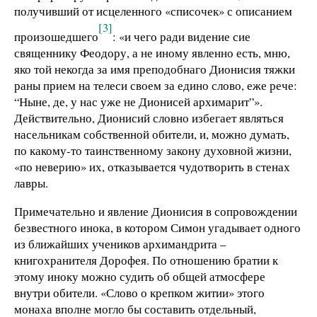
получивший от исцеленного «списочек» с описанием
[3]
произошедшего
: «и чего ради видение сие
священнику Феодору, а не иному явленно есть, мню,
яко той некогда за имя преподобнаго Дионисия тяжки
раны прием на телеси своем за едино слово, еже рече:
“Ныне, де, у нас уже не Дионисей архимарит”».
Действительно, Дионисий словно избегает являться
насельникам собственной обители, и, можно думать,
по какому-то таинственному закону духовной жизни,
«по неверию» их, отказывается чудотворить в стенах
лавры.
Примечательно и явление Дионисия в сопровождении
безвестного инока, в котором Симон угадывает одного
из ближайших учеников архимандрита –
книгохранителя Дорофея. По отношению братии к
этому иноку можно судить об общей атмосфере
внутри обители. «Слово о крепком житии» этого
монаха вполне могло бы составить отдельный,