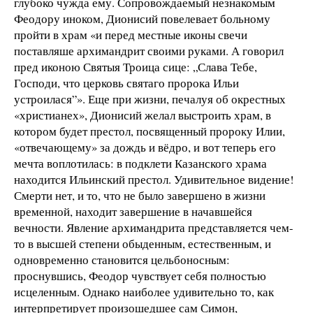
глубоко чужда ему. Сопровождаемый незнакомым
Феодору иноком, Дионисий повелевает больному
пройти в храм «и перед местные иконы свечи
поставляше архимандрит своими руками. А говорил
пред иконою Святыя Троица сице: „Слава Тебе,
Господи, что церковь святаго пророка Ильи
устроилася”». Еще при жизни, печалуя об окрестных
«христианех», Дионисий желал выстроить храм, в
котором будет престол, посвященный пророку Илии,
«отвечающему» за дождь и вёдро, и вот теперь его
мечта воплотилась: в подклети Казанского храма
находится Ильинский престол. Удивительное видение!
Смерти нет, и то, что не было завершено в жизни
временной, находит завершение в начавшейся
вечности. Явление архимандрита представляется чем-
то в высшей степени обыденным, естественным, и
одновременно становится цельбоносным:
проснувшись, Феодор чувствует себя полностью
исцеленным. Однако наиболее удивительно то, как
интерпретирует произошедшее сам Симон,