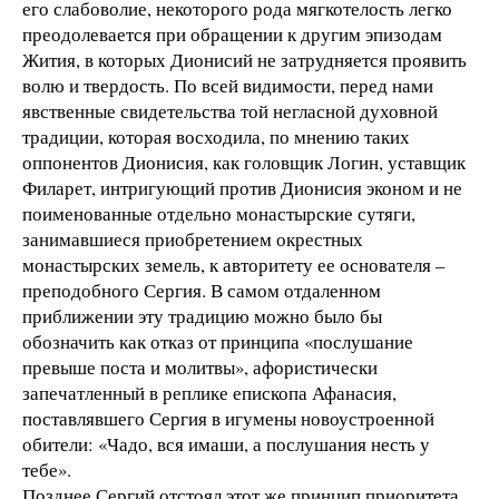
его слабоволие, некоторого рода мягкотелость легко
преодолевается при обращении к другим эпизодам
Жития, в которых Дионисий не затрудняется проявить
волю и твердость. По всей видимости, перед нами
явственные свидетельства той негласной духовной
традиции, которая восходила, по мнению таких
оппонентов Дионисия, как головщик Логин, уставщик
Филарет, интригующий против Дионисия эконом и не
поименованные отдельно монастырские сутяги,
занимавшиеся приобретением окрестных
монастырских земель, к авторитету ее основателя –
преподобного Сергия. В самом отдаленном
приближении эту традицию можно было бы
обозначить как отказ от принципа «послушание
превыше поста и молитвы», афористически
запечатленный в реплике епископа Афанасия,
поставлявшего Сергия в игумены новоустроенной
обители: «Чадо, вся имаши, а послушания несть у
тебе».
Позднее Сергий отстоял этот же принцип приоритета