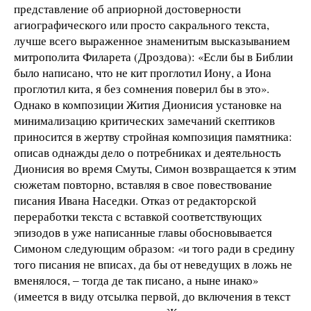
представление об априорной достоверности
агиографического или просто сакрального текста,
лучше всего выраженное знаменитым высказыванием
митрополита Филарета (Дроздова): «Если бы в Библии
было написано, что не кит проглотил Иону, а Иона
проглотил кита, я без сомнения поверил бы в это».
Однако в композиции Жития Дионисия установке на
минимализацию критических замечаний скептиков
приносится в жертву стройная композиция памятника:
описав однажды дело о потребниках и деятельность
Дионисия во время Смуты, Симон возвращается к этим
сюжетам повторно, вставляя в свое повествование
писания Ивана Наседки. Отказ от редакторской
переработки текста с вставкой соответствующих
эпизодов в уже написанные главы обосновывается
Симоном следующим образом: «и того ради в средину
того писания не вписах, да бы от неведущих в ложь не
вменялося, ‒ тогда де так писано, а ныне инако»
(имеется в виду отсылка первой, до включения в текст