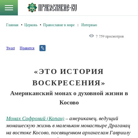
Главная
Церковь
Православие в мире
:
Интервью
7 759 просмотров
Tweet
Нравится
«ЭТО ИСТОРИЯ
ВОСКРЕСЕНИЯ»
Американский монах о духовной жизни в
Косово
Монах Софроний (Копан)
– американец, ведущий
монашескую жизнь в маленьком монастыре Драганац
на востоке Косово, посвященном архангелам Гавриилу