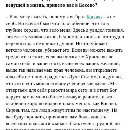
ведущей в жизнь, привело вас в Косово?
– Я не могу сказать, почему я выбрал
Косово
– я не
серб. Но всегда было что-то особенное, что-то в
глубине сердца, что вело меня. Здесь я увидел гонения,
тяжелые условия жизни, бедность и хаос – и это трудно
переносить, я не кривлю душой. Но это убивает
ветхого человека, убивает эго. Если вы можете выжить
среди всего этого, если вы полагаете Христа выше
самого себя и вашего эго, выше всех ваших желаний,
выше так называемых прав человека, вы открываете
для себя истинную радость в Духе Святом, и я думаю,
что это и есть монашеская мученическая жизнь. Мы
отвергаем для себя радости мира сего, и в ответ Бог
дарует нам намного более великую радость, и это
особенно хорошо видно в таких местах, как Косово,
Сирия, там, где люди живут этим по-настоящему. На
вас будут кричать, причинять вам боль, лишать
всяческих прав, жизнь может быть очень трудной, но
вас посещает радость, которой нет, когда вы живете