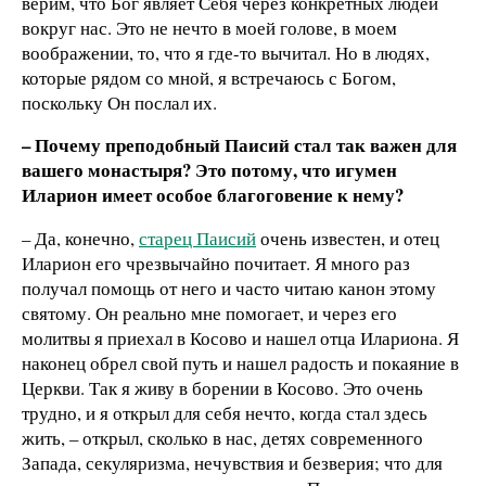
верим, что Бог являет Себя через конкретных людей
вокруг нас. Это не нечто в моей голове, в моем
воображении, то, что я где-то вычитал. Но в людях,
которые рядом со мной, я встречаюсь с Богом,
поскольку Он послал их.
– Почему преподобный Паисий стал так важен для
вашего монастыря? Это потому, что игумен
Иларион имеет особое благоговение к нему?
– Да, конечно,
старец Паисий
очень известен, и отец
Иларион его чрезвычайно почитает. Я много раз
получал помощь от него и часто читаю канон этому
святому. Он реально мне помогает, и через его
молитвы я приехал в Косово и нашел отца Илариона. Я
наконец обрел свой путь и нашел радость и покаяние в
Церкви. Так я живу в борении в Косово. Это очень
трудно, и я открыл для себя нечто, когда стал здесь
жить, – открыл, сколько в нас, детях современного
Запада, секуляризма, нечувствия и безверия; что для