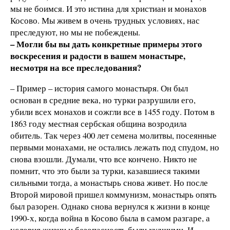
мы не боимся. И это истина для христиан и монахов
Косово. Мы живем в очень трудных условиях, нас
преследуют, но мы не побеждены.
– Могли бы вы дать конкретные примеры этого
воскресения и радости в вашем монастыре,
несмотря на все преследования?
– Пример – история самого монастыря. Он был
основан в средние века, но турки разрушили его,
убили всех монахов и сожгли все в 1455 году. Потом в
1863 году местная сербская община возродила
обитель. Так через 400 лет семена молитвы, посеянные
первыми монахами, не остались лежать под спудом, но
снова взошли. Думали, что все кончено. Никто не
помнит, что это были за турки, казавшиеся такими
сильными тогда, а монастырь снова живет. Но после
Второй мировой пришел коммунизм, монастырь опять
был разорен. Однако снова вернулся к жизни в конце
1990-х, когда война в Косово была в самом разгаре, а
условия жизни и безопасность были худшими. И