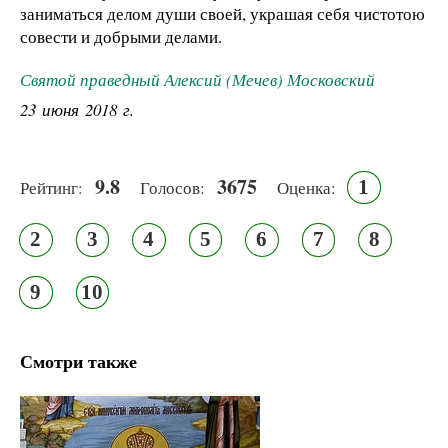
заниматься делом души своей, украшая себя чистотою
совести и добрыми делами.
Святой праведный Алексий (Мечев) Московский
23 июня 2018 г.
9.8
3675
1
Рейтинг:
Голосов:
Оценка:
2
3
4
5
6
7
8
9
10
Смотри также