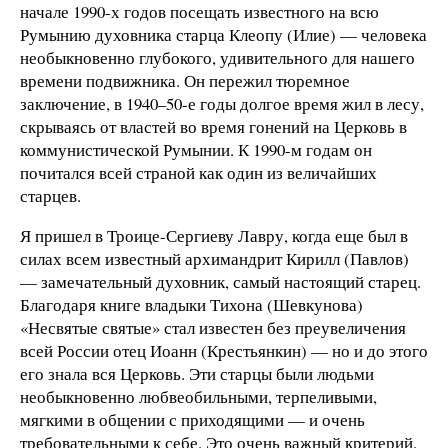
начале 1990-х годов посещать известного на всю
Румынию духовника старца Клеопу (Илие) — человека
необыкновенно глубокого, удивительного для нашего
времени подвижника. Он пережил тюремное
заключение, в 1940–50-е годы долгое время жил в лесу,
скрываясь от властей во время гонений на Церковь в
коммунистической Румынии. К 1990-м годам он
почитался всей страной как один из величайших
старцев.
Я пришел в Троице-Сергиеву Лавру, когда еще был в
силах всем известный архимандрит Кирилл (Павлов)
— замечательный духовник, самый настоящий старец.
Благодаря книге владыки Тихона (Шевкунова)
«Несвятые святые» стал известен без преувеличения
всей России отец Иоанн (Крестьянкин) — но и до этого
его знала вся Церковь. Эти старцы были людьми
необыкновенно любвеобильными, терпеливыми,
мягкими в общении с приходящими — и очень
требовательными к себе. Это очень важный критерий.