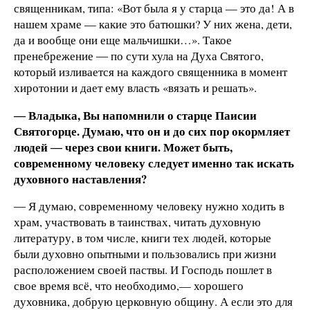
священникам, типа: «Вот была я у старца — это да! А в
нашем храме — какие это батюшки? У них жена, дети,
да и вообще они еще мальчишки…». Такое
пренебрежение ― по сути хула на Духа Святого,
который изливается на каждого священника в момент
хиротонии и дает ему власть «вязать и решать».
― Владыка, Вы напомнили о старце Паисии
Святогорце. Думаю, что он и до сих пор окормляет
людей ― через свои книги. Может быть,
современному человеку следует именно так искать
духовного наставления?
― Я думаю, современному человеку нужно ходить в
храм, участвовать в таинствах, читать духовную
литературу, в том числе, книги тех людей, которые
были духовно опытными и пользовались при жизни
расположением своей паствы. И Господь пошлет в
свое время всё, что необходимо,— хорошего
духовника, добрую церковную общину. А если это для