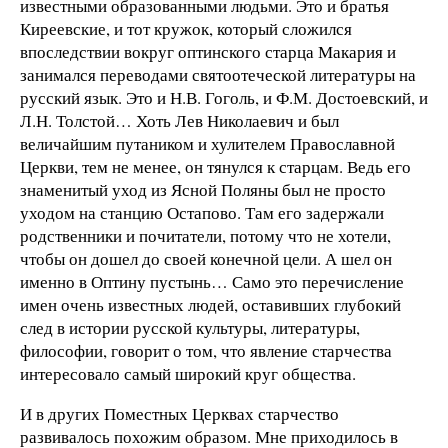
известными образованными людьми. Это и братья
Киреевские, и тот кружок, который сложился
впоследствии вокруг оптинского старца Макария и
занимался переводами святоотеческой литературы на
русский язык. Это и Н.В. Гоголь, и Ф.М. Достоевский, и
Л.Н. Толстой… Хоть Лев Николаевич и был
величайшим путаником и хулителем Православной
Церкви, тем не менее, он тянулся к старцам. Ведь его
знаменитый уход из Ясной Поляны был не просто
уходом на станцию Остапово. Там его задержали
родственники и почитатели, потому что не хотели,
чтобы он дошел до своей конечной цели. А шел он
именно в Оптину пустынь… Само это перечисление
имен очень известных людей, оставивших глубокий
след в истории русской культуры, литературы,
философии, говорит о том, что явление старчества
интересовало самый широкий круг общества.
И в других Поместных Церквах старчество
развивалось похожим образом. Мне приходилось в