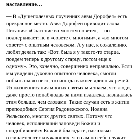
наставление…
― В «Душеполезных поучениях аввы Дорофея» есть
прекрасное место. Авва Дорофей приводит слова
Писания: «Спасение во многом совете»,― но
подчеркивает: не в «совете с многими», а «во многом
совете» с опытным человеком. А у нас, к сожалению,
любят делать так: «Вот, была я у такого-то старца,
поедем теперь к другому старцу, потом еще к
одному». Это, конечно, совершенно неправильно. Если
мы увидели духовно опытного человека, смогли
побыть около него, это иногда важнее длинных речей.
Из жизнеописания многих святых мы знаем, что люди,
даже просто понаблюдав за ними издалека, назидались
этим больше, чем словами. Такие случаи есть в житии
преподобных Сергия Радонежского, Иоанна
Рыльского, многих других святых. Потому что
человек, исполнивший заповеди Божии и
сподобившийся Божией благодати, настолько
отличается от окружающих, что сам по себе служит