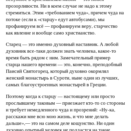
прозорливости. Ни в коем случае не надо к этому
стремиться. Этим «требованием чуда», причем чуда на
потоке (если к «старцу» едут автобусами), мы
профанируем всё ― профанируем веру, старчество
как явление и вообще само христианство.
Старец — это именно духовный наставник. А любой
духовник все-таки должен знать человека, какое-то
время быть рядом с ним. Замечательный пример
старца нашего времени — это, конечно, преподобный
Паисий Святогорец, который духовно окормлял
женский монастырь в Суроти, ныне один из лучших,
самых благоустроенных монастырей в Греции.
Поэтому когда к старцу — настоящему или просто
прослывшему таковым ― приезжает кто-то со стороны
и требует немедленного чуда и прозрений: «Ну-ка,
расскажи мне всю мою жизнь, и что мне делать
дальше»,― это на самом деле кощунство. Ни один
духовно опытный человек не поддастся на такие