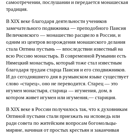
самоотречении, послушании и передается монашеская
традиция.
В XIX веке благодаря деятельности учеников
замечательного подвижника ― преподобного Паисия
Величковского — монашество расцвело в России, и
одним из центров возрождения монашеского делания
стала Оптина пустынь — впоследствии известный на
всю Россию монастырь. В современной Румынии есть
Нямецкий монастырь, который тоже стал известным
благодаря трудам старца Паисия и его сподвижников.
И до сегодняшнего дня в румынском языке существует
слово «старец», оно не переводится. Старец — это
игумен монастыря, старица — игумения, дом, в
котором живет игумен или игумения,― стариция.
В XIX веке в России получилось так, что к духовникам
Оптиной пустыни стали приезжать на исповедь или
ради совета по житейским вопросам богомольцы-
миряне, начиная от простых крестьян и заканчивая