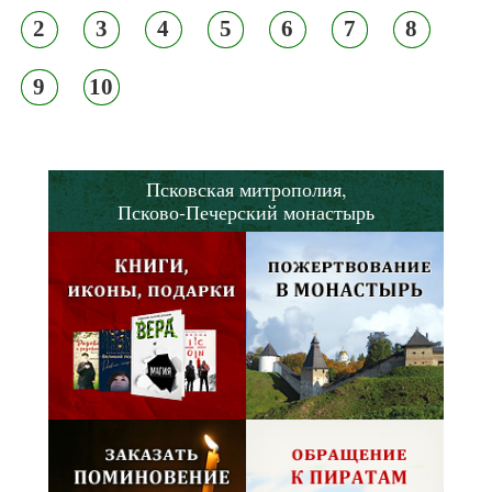
2
3
4
5
6
7
8
9
10
Псковская митрополия,
Псково-Печерский монастырь