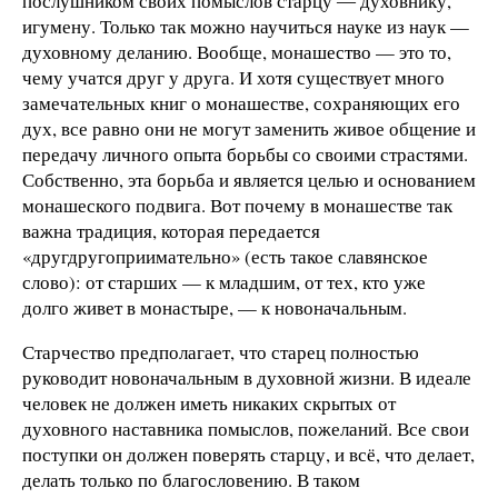
послушником своих помыслов старцу ― духовнику,
игумену. Только так можно научиться науке из наук —
духовному деланию. Вообще, монашество — это то,
чему учатся друг у друга. И хотя существует много
замечательных книг о монашестве, сохраняющих его
дух, все равно они не могут заменить живое общение и
передачу личного опыта борьбы со своими страстями.
Собственно, эта борьба и является целью и основанием
монашеского подвига. Вот почему в монашестве так
важна традиция, которая передается
«другдругоприимательно» (есть такое славянское
слово): от старших — к младшим, от тех, кто уже
долго живет в монастыре, — к новоначальным.
Старчество предполагает, что старец полностью
руководит новоначальным в духовной жизни. В идеале
человек не должен иметь никаких скрытых от
духовного наставника помыслов, пожеланий. Все свои
поступки он должен поверять старцу, и всё, что делает,
делать только по благословению. В таком