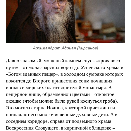
Архимандрит Адриан (Кирсанов)
Давно знакомый, мощеный камнем спуск «кровавого
пути» – от монастырских ворот до Успенского храма и
«Богом зданных пещер», в холодном сумраке которых
покоится до Второго пришествия сонм почивших
иноков и мирских благотворителей монастыря. В
пещерной нише, обрамленной цветами – открытое
окошко (чтобы можно было рукой коснуться гроба).
Это могила старца Иоанна, к которой приезжают и
припадают его многочисленные духовные дети. А в
соседнем коридоре, справа от подземного храма
Воскресения Словущего, в кирпичной облицовке –