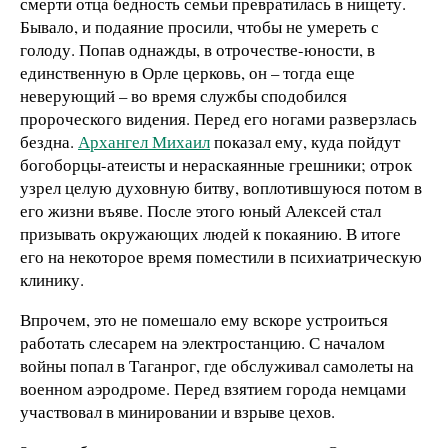
смерти отца бедность семьи превратилась в нищету.
Бывало, и подаяние просили, чтобы не умереть с
голоду. Попав однажды, в отрочестве-юности, в
единственную в Орле церковь, он – тогда еще
неверующий – во время службы сподобился
пророческого видения. Перед его ногами разверзлась
бездна.
Архангел Михаил
показал ему, куда пойдут
богоборцы-атеисты и нераскаянные грешники; отрок
узрел целую духовную битву, воплотившуюся потом в
его жизни въяве. После этого юный Алексей стал
призывать окружающих людей к покаянию. В итоге
его на некоторое время поместили в психиатрическую
клинику.
Впрочем, это не помешало ему вскоре устроиться
работать слесарем на электростанцию. С началом
войны попал в Таганрог, где обслуживал самолеты на
военном аэродроме. Перед взятием города немцами
участвовал в минировании и взрыве цехов.