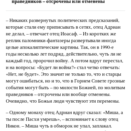
праведников – отсрочены или отменены
– Никаких развернутых политических предсказаний,
которые стали ему приписывать в сетях, отец Адриан
не делал, – отвечает отец Иоасаф. – Из коротких же
реплик паломники-фантазеры развертывали иногда
целые апокалиптические картины. Так, он в 1990-е
годы несколько лет подряд, действительно, чуть ли не
каждый год, пророчил войну. А потом вдруг перестал,
и на вопросы: «Будет ли война?» стал четко отвечать:
«Нет, не будет». Это значит не только то, что и старцы
могут ошибаться, но и то, что в Горнем Совете грозные
события могут быть – по милости Божией, по молитвам
праведников – отсрочены или вообще отменены.
Очевидно, что Божьи люди чувствуют эти перемены.
– Одному монаху отец Адриан вдруг сказал: «Миша, а
ты после Пасхи умрешь», – вспоминает к слову отец
Никон. – Миша чуть в обморок не упал, заплакал.