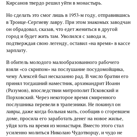
Кирсанов твердо решил уйти в монастырь.
Но сделать это смог лишь в 1953-м году, отправившись
в Троице-Сергиеву лавру. При этом знакомых заводчан
он обрадовал, сказав, что едет жениться в другой
город и будет жить там. Уволился с завода и,
подтверждая свою легенду, оставил «на время» в кассе
зарплату.
В обитель молодого малообразованного рабочего
взяли «со скрипом» на послушание посудомойщика,
чему Алексей был несказанно рад. В число братии его
принял тогдашний наместник, архимандрит Иоанн
(Разумов), впоследствии митрополит Псковский и
Порховский. Через некоторое время смиренного
послушника перевели в трапезники. Не покинул он
лавры, даже когда больная мать, сообщив о сгоревшем
доме, просила его заработать денег на новое жилье,
уйдя хоть на время из монастыря. Вместо этого стал
усиленно молиться Николаю Чудотворцу, и чудо не