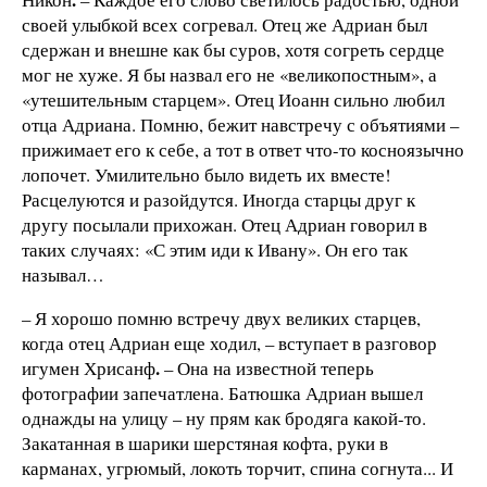
своей улыбкой всех согревал. Отец же Адриан был
сдержан и внешне как бы суров, хотя согреть сердце
мог не хуже. Я бы назвал его не «великопостным», а
«утешительным старцем». Отец Иоанн сильно любил
отца Адриана. Помню, бежит навстречу с объятиями –
прижимает его к себе, а тот в ответ что-то косноязычно
лопочет. Умилительно было видеть их вместе!
Расцелуются и разойдутся. Иногда старцы друг к
другу посылали прихожан. Отец Адриан говорил в
таких случаях: «С этим иди к Ивану». Он его так
называл…
– Я хорошо помню встречу двух великих старцев,
когда отец Адриан еще ходил, – вступает в разговор
.
игумен Хрисанф
– Она на известной теперь
фотографии запечатлена. Батюшка Адриан вышел
однажды на улицу – ну прям как бродяга какой-то.
Закатанная в шарики шерстяная кофта, руки в
карманах, угрюмый, локоть торчит, спина согнута... И