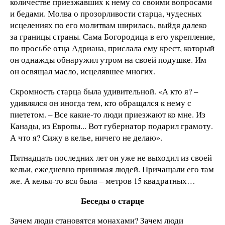
количестве приезжавших к нему со своими вопросами
и бедами. Молва о прозорливости старца, чудесных
исцелениях по его молитвам ширилась, выйдя далеко
за границы страны. Сама Богородица в его укрепление,
по просьбе отца Адриана, прислала ему крест, который
он однажды обнаружил утром на своей подушке. Им
он освящал масло, исцелявшее многих.
Скромность старца была удивительной. «А кто я? –
удивлялся он иногда тем, кто обращался к нему с
пиететом. – Все какие-то люди приезжают ко мне. Из
Канады, из Европы... Вот губернатор подарил грамоту.
А что я? Сижу в келье, ничего не делаю».
Пятнадцать последних лет он уже не выходил из своей
кельи, ежедневно принимая людей. Причащали его там
же. А келья-то вся была – метров 15 квадратных…
Беседы о старце
Зачем люди становятся монахами? Зачем люди