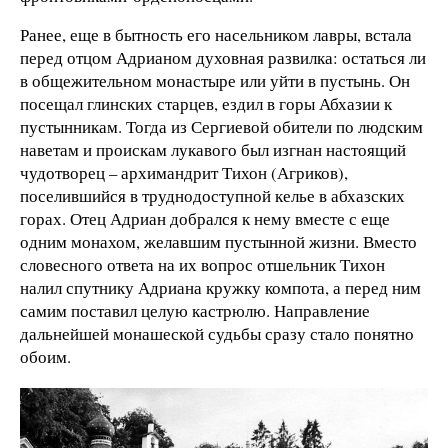
Ранее, еще в бытность его насельником лавры, встала
перед отцом Адрианом духовная развилка: остаться ли
в общежительном монастыре или уйти в пустынь. Он
посещал глинских старцев, ездил в горы Абхазии к
пустынникам. Тогда из Сергиевой обители по людским
наветам и проискам лукавого был изгнан настоящий
чудотворец – архимандрит Тихон (Агриков),
поселившийся в труднодоступной келье в абхазских
горах. Отец Адриан добрался к нему вместе с еще
одним монахом, желавшим пустынной жизни. Вместо
словесного ответа на их вопрос отшельник Тихон
налил спутнику Адриана кружку компота, а перед ним
самим поставил целую кастрюлю. Направление
дальнейшей монашеской судьбы сразу стало понятно
обоим.