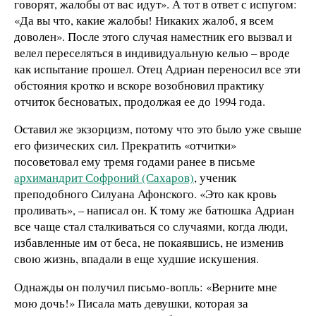
говорят, жалобы от вас идут». А тот в ответ с испугом:
«Да вы что, какие жалобы! Никаких жалоб, я всем
доволен». После этого случая наместник его вызвал и
велел переселяться в индивидуальную келью – вроде
как испытание прошел. Отец Адриан переносил все эти
обстояния кротко и вскоре возобновил практику
отчиток бесноватых, продолжая ее до 1994 года.
Оставил же экзорцизм, потому что это было уже свыше
его физических сил. Прекратить «отчитки»
посоветовал ему тремя годами ранее в письме
архимандрит Софроний (Сахаров)
, ученик
преподобного Силуана Афонского. «Это как кровь
проливать», – написал он. К тому же батюшка Адриан
все чаще стал сталкиваться со случаями, когда люди,
избавленные им от беса, не покаявшись, не изменив
свою жизнь, впадали в еще худшие искушения.
Однажды он получил письмо-вопль: «Верните мне
мою дочь!» Писала мать девушки, которая за