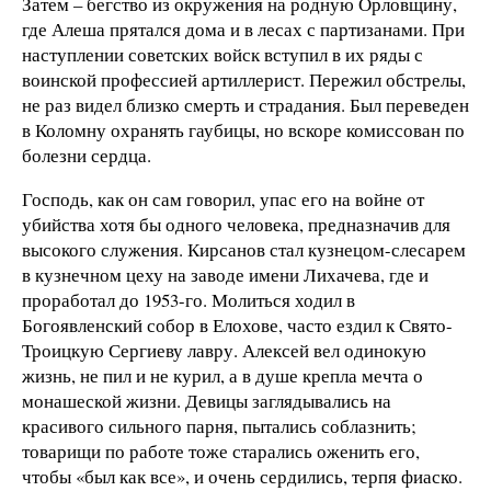
Затем – бегство из окружения на родную Орловщину,
где Алеша прятался дома и в лесах с партизанами. При
наступлении советских войск вступил в их ряды с
воинской профессией артиллерист. Пережил обстрелы,
не раз видел близко смерть и страдания. Был переведен
в Коломну охранять гаубицы, но вскоре комиссован по
болезни сердца.
Господь, как он сам говорил, упас его на войне от
убийства хотя бы одного человека, предназначив для
высокого служения. Кирсанов стал кузнецом-слесарем
в кузнечном цеху на заводе имени Лихачева, где и
проработал до 1953-го. Молиться ходил в
Богоявленский собор в Елохове, часто ездил к Свято-
Троицкую Сергиеву лавру. Алексей вел одинокую
жизнь, не пил и не курил, а в душе крепла мечта о
монашеской жизни. Девицы заглядывались на
красивого сильного парня, пытались соблазнить;
товарищи по работе тоже старались оженить его,
чтобы «был как все», и очень сердились, терпя фиаско.