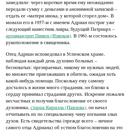
замедлило: через короткое время ему неожиданно
передали сумку с деньгами и анонимной запиской –
отдать ее «матери инока, у которой сгорел дом». В
монахи его в 1957-м с именем Адриан постриг уже
следующий наместник лавры, будущий Патриарх –
архимандрит Пимен (Извеков)
. В 1961-м состоялось
рукоположение в священника.
Отец Адриан исповедовал в Успенском храме,
наблюдая каждый день духовно больных –
бесноватых: презираемых, никому не нужных людей,
во множестве приезжавших в обитель, ожидая хоть
какой-нибудь помощи. Поскольку ему самому
досталось в жизни много страдания, он близко к
сердцу принимал страдания других. Искренне пожалев
несчастных и получив благословение от своего
духовника,
старца Кирилла (Павлова)
, он начал
отчитывать их по специальному чину изгнания злых
духов. Есть свидетельства (прежде всего – личное
самого отца Адриана) об устном благословении на это