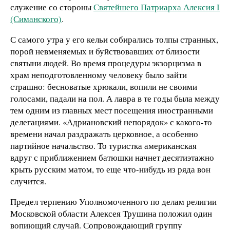
служение со стороны
Святейшего Патриарха Алексия I
(Симанского)
.
С самого утра у его кельи собирались толпы странных,
порой невменяемых и буйствовавших от близости
святыни людей. Во время процедуры экзорцизма в
храм неподготовленному человеку было зайти
страшно: бесноватые хрюкали, вопили не своими
голосами, падали на пол. А лавра в те годы была между
тем одним из главных мест посещения иностранными
делегациями. «Адриановский непорядок» с какого-то
времени начал раздражать церковное, а особенно
партийное начальство. То туристка американская
вдруг с приближением батюшки начнет десятиэтажно
крыть русским матом, то еще что-нибудь из ряда вон
случится.
Предел терпению Уполномоченного по делам религии
Московской области Алексея Трушина положил один
вопиющий случай. Сопровождающий группу