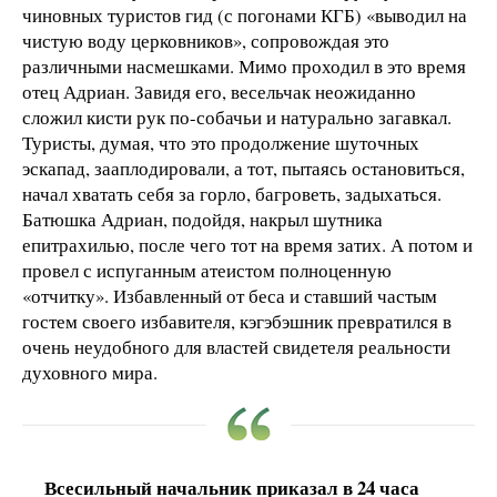
чиновных туристов гид (с погонами КГБ) «выводил на
чистую воду церковников», сопровождая это
различными насмешками. Мимо проходил в это время
отец Адриан. Завидя его, весельчак неожиданно
сложил кисти рук по-собачьи и натурально загавкал.
Туристы, думая, что это продолжение шуточных
эскапад, зааплодировали, а тот, пытаясь остановиться,
начал хватать себя за горло, багроветь, задыхаться.
Батюшка Адриан, подойдя, накрыл шутника
епитрахилью, после чего тот на время затих. А потом и
провел с испуганным атеистом полноценную
«отчитку». Избавленный от беса и ставший частым
гостем своего избавителя, кэгэбэшник превратился в
очень неудобного для властей свидетеля реальности
духовного мира.
Всесильный начальник приказал в 24 часа