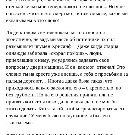
стенкой кельи мне теперь никого не слышно... Но я не
согласен считать это смертью – в том смысле, какое мы
вкладываем в это слово!
Люди к таким светильникам часто относятся
эгоистично, не задумываясь об источнике их сил, –
размышляет игумен Хрисанф. – Даже когда старца
однажды забирала «скорая помощь», люди,
приехавшие к нему, умудрялись задавать свои
вопросы у двери машины. И он, как мог, отвечал! Это
словно ты на кресте уже висишь, а тебя с просьбами за
пальцы дергают… Иногда давка была такая, что
приходилось как-то заслонять его – с крепостью, но
без грубости. Но на его решения принять или не
принять кого-то я никогда не влиял, да и не мог бы
этого сделать. Кто я такой, чтобы «редактировать» его
служение? У меня было послушание, я был его
«костылем».
Некоторые местные годами спрашивали его, как