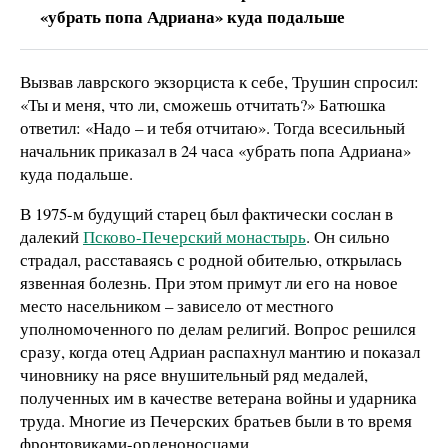
«убрать попа Адриана» куда подальше
Вызвав лаврского экзорциста к себе, Трушин спросил:
«Ты и меня, что ли, сможешь отчитать?» Батюшка
ответил: «Надо – и тебя отчитаю». Тогда всесильный
начальник приказал в 24 часа «убрать попа Адриана»
куда подальше.
В 1975-м будущий старец был фактически сослан в
далекий
Псково-Печерский монастырь
. Он сильно
страдал, расставаясь с родной обителью, открылась
язвенная болезнь. При этом примут ли его на новое
место насельником – зависело от местного
уполномоченного по делам религий. Вопрос решился
сразу, когда отец Адриан распахнул мантию и показал
чиновнику на рясе внушительный ряд медалей,
полученных им в качестве ветерана войны и ударника
труда. Многие из Печерских братьев были в то время
фронтовиками-орденоносцами.