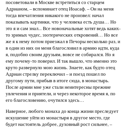
посоветовали в Москве встретиться со старцем
Адрианом, – вспоминает отец Иоасаф. – Он на меня
тогда впечатления никакого не произвел: начал
показывать картинки, что у человека есть душа… Но
это я и сам знал... Все новоначальные хотят ведь каких-
то зримых чудес, эзотерических откровений… Но все
же я к нему потом приезжал в Печоры несколько раз, и
в один из них он меня благословил в армию идти, куда
я, подобно своим друзьям, вовсе не собирался. Но я
ему почему-то поверил. И так вышло, что именно это
круто развернуло мою жизнь. Знаете, как будто отец
Адриан стрелку переключил – и поезд пошел по
другому пути, прибыв в итоге сюда, в монастырь.
После армии мне уже стали неинтересны прежние
увлечения и приятели, и через некоторое время я, по
его благословению, очутился здесь…
Наверное, любого монаха до конца жизни преследует
искушение уйти из монастыря в другое место, где
будет настоятель добрее, духовный рост сильнее, –