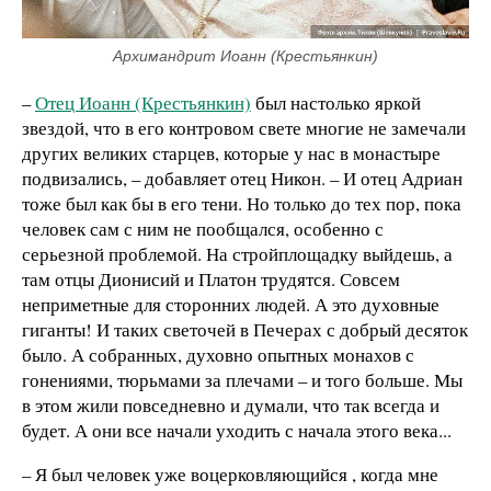
Архимандрит Иоанн (Крестьянкин)
–
Отец Иоанн (Крестьянкин)
был настолько яркой
звездой, что в его контровом свете многие не замечали
других великих старцев, которые у нас в монастыре
подвизались, – добавляет отец Никон. – И отец Адриан
тоже был как бы в его тени. Но только до тех пор, пока
человек сам с ним не пообщался, особенно с
серьезной проблемой. На стройплощадку выйдешь, а
там отцы Дионисий и Платон трудятся. Совсем
неприметные для сторонних людей. А это духовные
гиганты! И таких светочей в Печерах с добрый десяток
было. А собранных, духовно опытных монахов с
гонениями, тюрьмами за плечами – и того больше. Мы
в этом жили повседневно и думали, что так всегда и
будет. А они все начали уходить с начала этого века...
– Я был человек уже воцерковляющийся , когда мне