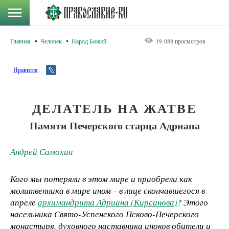
Главная
Человек
Народ Божий
19 088 просмотров
Нравится
ДЕЛАТЕЛЬ НА ЖАТВЕ
Памяти Печерского старца Адриана
Андрей Самохин
Кого мы потеряли в этом мире и приобрели как
молитвенника в мире ином – в лице скончавшегося в
апреле
архимандрита Адриана (Кирсанова)
? Этого
насельника Свято-Успенского Псково-Печерского
монастыря, духовного наставника иноков обители и