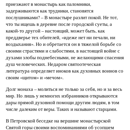
приезжают в монастырь как паломники,
задерживаются как трудники, становятся
послушниками? – В монастыре разлит покой. Не тот,
что ты ищешь в деревне после городской суеты, а
какой-то другой – настоящий, может быть, как
преддверье тех обителей, «идеже нет ни печали, ни
воздыхания». Но и обретается он в тяжелой борьбе со
своими страстями и слабостями, в настоящей войне с
духами злобы поднебесными, не желающими спасения
душ человеческих. Недаром святоотеческая
литература определяет иноков как духовных воинов со
своим «щитом» и «мечом».
Долг монаха – молиться не только за себя, но и за весь
мир. Но лишь у немногих избранников открываются
дары прямой духовной помощи другим людям, в том
числе далеким от веры. Таких и называют старцами.
В Петровской беседке на вершине монастырской
Святой горы своими воспоминаниями об усопшем