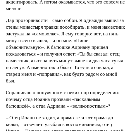
акцентировать. А потом оказывается, что это совсем не
мелочи.
Дар прозорливости – само собой. Я однажды вышел за
стены монастыря травки пособирать, и меня наместник
застукал на «самоволке». Я ему говорю: вот, на пять
минут всего вышел, – а он мне: «Пиши
объяснительную». К батюшке Адриану пришел
пожаловаться – и получил ответ: «Ты бы сказал: отец
наместник, я вот на пять минут вышел и два часа гулял
по лесу». А именно так и было! То есть я соврал, а
старец меня и «поправил», как будто рядом со мной
был.
Спрашиваю о популярном с неких пор определении:
почему отца Иоанна прозвали «пасхальным
батюшкой», а отца Адриана – «великопостным»?
– Отец Иоанн не ходил, а прямо летал от храма до
кельи, – отвечает, улыбаясь воспоминаниям, отец
.
Никон
– Каждое его слово светилось радостью, одной