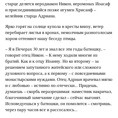
старце делятся иеродиакон Никон, иеромонах Иоасаф
и присоединившийся позже игумен Хрисанф –
келейник старца Адриана.
Ярко горят на солнце купола и кресты внизу, ветер
перебирает листья в кронах, немолчным разноголосым
хором оттеняют нашу беседу птицы.
– Я в Печерах 30 лет и знал все эти годы батюшку, –
говорит отец Никон. – К нему ходили многие из
братий. Как и к отцу Иоанну. Но ко второму – за
решением запутанного житейского или сложного
духовного вопроса, а к первому – с повседневными
монастырскими нуждами. Отец Адриан врачевал мягко
и с любовью – истинно по-отечески... Придешь,
думаешь – скорбь неразрешимая: наместник накричал,
благочинный замечание сделал – сейчас выгонят.
Исповедуешься у батюшки, он помолится – смотришь,
через пару часов все и рассосалось...