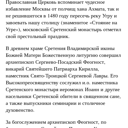
Православная Церковь вспоминает чудесное
избавление Москвы от полчищ хана Ахмата, так и
не решившегося в 1480 году пересечь реку Угру и
завоевать нашу столицу (знаменитое «Стояние на
Угре»), московский Сретенский монастырь отметил
свой престольный праздник.
В древнем храме Сретения Владимирской иконы
Божией Матери Божественную литургию совершил
архиепископ Сергиево-Посадский Феогност,
викарий Святейшего Патриарха Кирилла,
наместник Свято-Троицкой Сергиевой Лавры. Его
Высокопреосвященству сослужил и.о. наместника
Сретенского монастыря иеромонах Иоанн и другие
насельники Сретенской обители в священном сане,
а также выпускники семинарии и столичное
духовенство.
За богослужением архиепископ Феогност, по