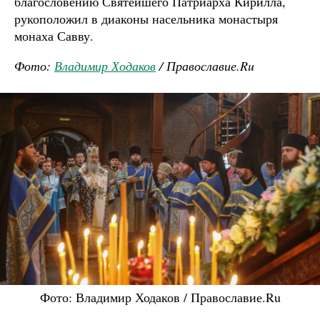
благословению Святейшего Патриарха Кирилла,
рукоположил в диаконы насельника монастыря
монаха Савву.
Фото:
Владимир Ходаков
/ Православие.Ru
Фото: Владимир Ходаков / Православие.Ru