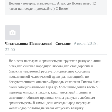
Церкви - неверие, маловерие... А так, до Пскова всего 12
часов на поезде, приезжайте!) С Богом!
9 июля 2018,
Читательница (Подмосковье) - Светлане
22:55
Не о всех пастырях и архипастырях грустят в разлуке,а лишь
о тех,кто снискал народную любовь,кто стал дорогим и
близким человеком.Грусть–это нормальное состояние
неокаменелой человеческой души-да, немощной,-но
бесчувственность опаснее.«Проводы святителя Тихона были
очень эмоциональными.Едва до Холмщины дошла весть о
переводе епископа Тихона, как…«весь край пришел в
смятение и обильно проливал слезы разлуки с любимым
архипастырем».В самый день отъезда народ перекрыл
железнодор.полотно,не желая отпускать владыку