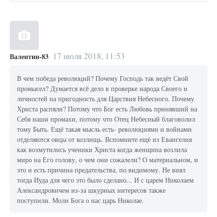
17 июля 2018, 11:53
Валентин-83
В чем победа революций? Почему Господь так ведёт Свой
промысел? Думается всё дело в проверке народа Своего и
личностей на пригодность для Царствия Небесного. Почему
Христа распяли? Потому что Бог есть Любовь принявший на
Себя наши промахи, потому что Отец Небесный благоволил
тому Быть. Ещё такая мысль есть- революциями и войнами
отделяются овцы от козлищь. Вспомните ещё из Евангелия
как возмутились ученики Христа когда женщина возлила
миро на Его голову, о чем они сожалели? О материальном, и
это и есть причина предательства, по видимому. Не внял
тогда Иуда для чего это было сделано... И с царем Николаем
Александровичем из-за шкурных интересов также
поступили. Моли Бога о нас царь Николае.