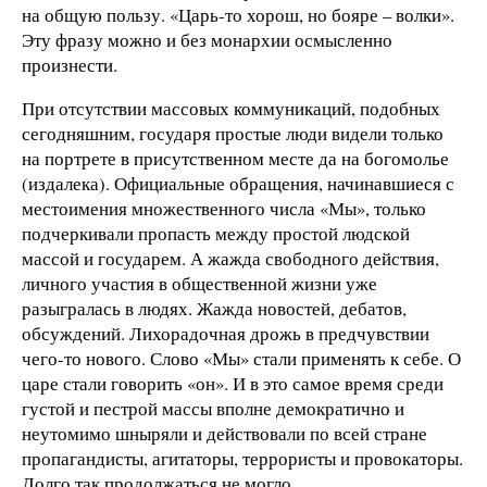
на общую пользу. «Царь-то хорош, но бояре – волки».
Эту фразу можно и без монархии осмысленно
произнести.
При отсутствии массовых коммуникаций, подобных
сегодняшним, государя простые люди видели только
на портрете в присутственном месте да на богомолье
(издалека). Официальные обращения, начинавшиеся с
местоимения множественного числа «Мы», только
подчеркивали пропасть между простой людской
массой и государем. А жажда свободного действия,
личного участия в общественной жизни уже
разыгралась в людях. Жажда новостей, дебатов,
обсуждений. Лихорадочная дрожь в предчувствии
чего-то нового. Слово «Мы» стали применять к себе. О
царе стали говорить «он». И в это самое время среди
густой и пестрой массы вполне демократично и
неутомимо шныряли и действовали по всей стране
пропагандисты, агитаторы, террористы и провокаторы.
Долго так продолжаться не могло.