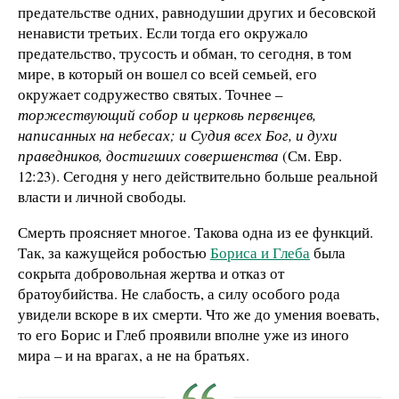
предательстве одних, равнодушии других и бесовской
ненависти третьих. Если тогда его окружало
предательство, трусость и обман, то сегодня, в том
мире, в который он вошел со всей семьей, его
окружает содружество святых. Точнее –
торжествующий собор и церковь первенцев,
написанных на небесах; и Судия всех Бог, и духи
праведников, достигших совершенства
(См. Евр.
12:23). Сегодня у него действительно больше реальной
власти и личной свободы.
Смерть проясняет многое. Такова одна из ее функций.
Так, за кажущейся робостью
Бориса и Глеба
была
сокрыта добровольная жертва и отказ от
братоубийства. Не слабость, а силу особого рода
увидели вскоре в их смерти. Что же до умения воевать,
то его Борис и Глеб проявили вполне уже из иного
мира – и на врагах, а не на братьях.