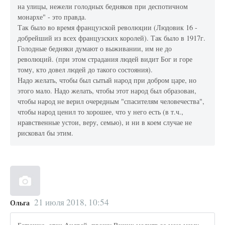
на улицы, нежели голодных бедняков при деспотичном
монархе" - это правда.
Так было во время французской революции (Людовик 16 -
добрейший из всех французских королей). Так было в 1917г.
Голодные бедняки думают о выживании, им не до
революций. (при этом страдания людей видит Бог и горе
тому, кто довел людей до такого состояния).
Надо желать, чтобы был сытый народ при добром царе, но
этого мало. Надо желать, чтобы этот народ был образован,
чтобы народ не верил очередным "спасителям человечества",
чтобы народ ценил то хорошее, что у него есть (в т.ч.,
нравственные устои, веру, семью), и ни в коем случае не
рисковал бы этим.
21 июля 2018, 10:54
Ольга