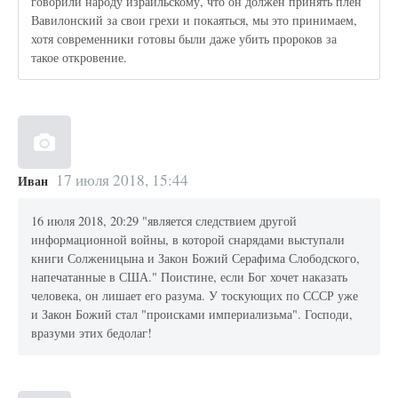
говорили народу израильскому, что он должен принять плен
Вавилонский за свои грехи и покаяться, мы это принимаем,
хотя современники готовы были даже убить пророков за
такое откровение.
17 июля 2018, 15:44
Иван
16 июля 2018, 20:29 "является следствием другой
информационной войны, в которой снарядами выступали
книги Солженицына и Закон Божий Серафима Слободского,
напечатанные в США." Поистине, если Бог хочет наказать
человека, он лишает его разума. У тоскующих по СССР уже
и Закон Божий стал "происками империализьма". Господи,
вразуми этих бедолаг!