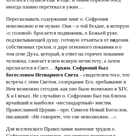
иногда плавно перетекал в ужин…
Пересказывать содержание книг о. Софрония
невозможно и не нужно. Они – о той бездне, в которую
«с головой» бросается подвижник, о Божьей руке,
и
подхватывающей душу, готовую отчаяться от в
дения
собственных грехов, о даре огненного покаяния и о
том огне Духа, который, в ответ на горячее покаяние
человека, сжигает в нем всякую нечистоту, а затем
Архим. Софроний был
прелагается в Свет…
богословом Нетварного Света
– свидетелем того, что
встреча с этим Светом, созерцание Его, пребывание в
Нем возможно сегодня, как оно было возможно в XIV,
X и I веках. Не случайно о. Софронию был так близок
ярчайший и наиболее «нестандартный» мистик
Православной Церкви – прп. Симеон Новый Богослов,
писавший: «Не говорите, что сие невозможно…».
Для вселенского Православия значение трудов о.
Софрония уже очевидно, его широко почитают в