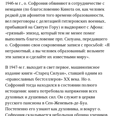
1946-м г., о. Софрония обвиняют в сотрудничестве с
немцами (по благословению Кинота он, как человек
редкой для афонитов того времени образованности,
вел переговоры с делегацией гитлеровских военных,
прибывшей на Святую Гору) и выдворяют с Афона:
«грязный» эпизод, который тем не менее помог
выполнить благословение прп. Силуана, передавшего
о. Софронию свои сокровенные записи с просьбой: «Я
неграмотный, а вы человек образованный: возьмите
эти записи и сделайте их известными миру».
В 1947-м г. выходит в свет первое, машинописное
издание книги «Старец Силуан», ставшей одним из
«православных бестселлеров» XX века. Но о.
Софроний тогда находился в состоянии полного
истощения: книга потребовала напряжения всех
духовных и душевных сил. Он служит в церкви
русского пансиона в Сен-Женевьев-де-Буа.
Постепенно его узнают как духовника, и вокруг о.
Софрония складывается небольшая община учеников,