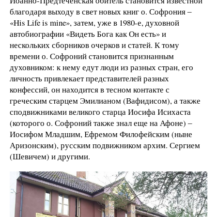
Иоанно-Предтеченская обитель становится известной
благодаря выходу в свет новых книг о. Софрония ‒
«His Life is mine», затем, уже в 1980-е, духовной
автобиографии «Видеть Бога как Он есть» и
нескольких сборников очерков и статей. К тому
времени о. Софроний становится признанным
духовником: к нему едут люди из разных стран, его
личность привлекает представителей разных
конфессий, он находится в тесном контакте с
греческим старцем Эмилианом (Вафидисом), а также
сподвижниками великого старца Иосифа Исихаста
(которого о. Софроний также знал еще на Афоне) ‒
Иосифом Младшим, Ефремом Филофейским (ныне
Аризонским), русским подвижником архим. Сергием
(Шевичем) и другими.