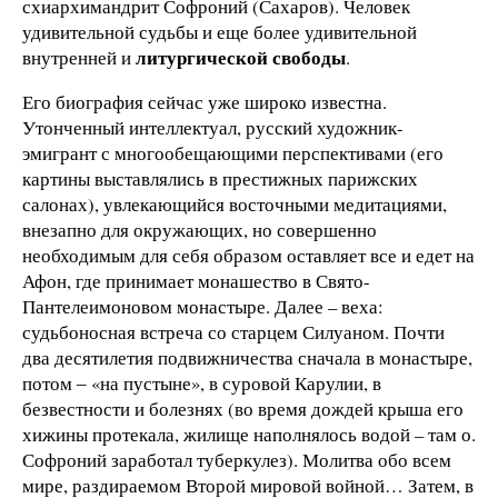
схиархимандрит Софроний (Сахаров). Человек
удивительной судьбы и еще более удивительной
литургической
свободы
внутренней и
.
Его биография сейчас уже широко известна.
Утонченный интеллектуал, русский художник-
эмигрант с многообещающими перспективами (его
картины выставлялись в престижных парижских
салонах), увлекающийся восточными медитациями,
внезапно для окружающих, но совершенно
необходимым для себя образом оставляет все и едет на
Афон, где принимает монашество в Свято-
Пантелеимоновом монастыре. Далее – веха:
судьбоносная встреча со старцем Силуаном. Почти
два десятилетия подвижничества сначала в монастыре,
потом ‒ «на пустыне», в суровой Карулии, в
безвестности и болезнях (во время дождей крыша его
хижины протекала, жилище наполнялось водой – там о.
Софроний заработал туберкулез). Молитва обо всем
мире, раздираемом Второй мировой войной… Затем, в