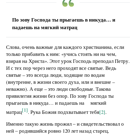
По зову Господа ты прыгаешь в никуда… и
падаешь на мягкий матрац
Слова, очень важные для каждого христианина, если
только прибавить к ним: «учись стоять ни на чем,
взирая на Христа». Этот урок Господь преподал Петру.
И с тех пор через него проходят все святые. Ведь
святые – это всегда люди, ходящие по водам
(внутренне, в жизни своего духа, или и внешне –
неважно). А еще – это люди свободные. Такова
привилегия жизни без опор. По зову Господа ты
прыгаешь в никуда… и падаешь на мягкий
[1]
матрац
. Рука Божия подхватывает тебя
[2]
.
Именно такую жизнь прожил ‒ и свидетельствовал о
ней ‒ родившийся ровно 120 лет назад старец,