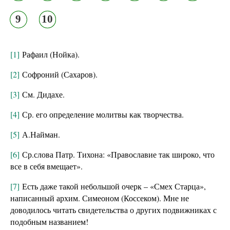
9
10
[1]
Рафаил (Нойка).
[2]
Софроний (Сахаров).
[3]
См. Дидахе.
[4]
Ср. его определение молитвы как творчества.
[5]
А.Найман.
[6]
Ср.слова Патр. Тихона: «Православие так широко, что
все в себя вмещает».
[7]
Есть даже такой небольшой очерк – «Смех Старца»,
написанный архим. Симеоном (Коссеком). Мне не
доводилось читать свидетельства о других подвижниках с
подобным названием!