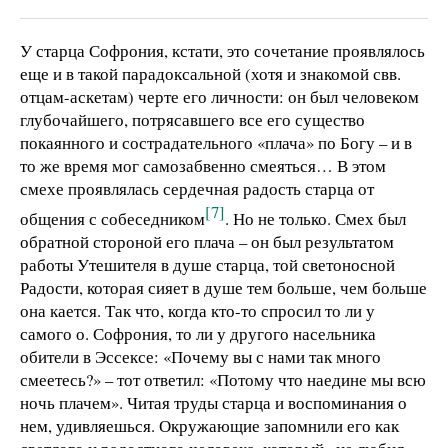
У старца Софрония, кстати, это сочетание проявлялось
еще и в такой парадоксальной (хотя и знакомой свв.
отцам-аскетам) черте его личности: он был человеком
глубочайшего, потрясавшего все его существо
покаянного и сострадательного «плача» по Богу – и в
то же время мог самозабвенно смеяться… В этом
смехе проявлялась сердечная радость старца от
[7]
общения с собеседником
. Но не только. Смех был
обратной стороной его плача – он был результатом
работы Утешителя в душе старца, той светоносной
Радости, которая сияет в душе тем больше, чем больше
она кается. Так что, когда кто-то спросил то ли у
самого о. Софрония, то ли у другого насельника
обители в Эссексе: «Почему вы с нами так много
смеетесь?» – тот ответил: «Потому что наедине мы всю
ночь плачем». Читая труды старца и воспоминания о
нем, удивляешься. Окружающие запомнили его как