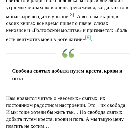
светлого и радостного человека, который «не любил
угрюмых монахов» и очень тревожился, когда кто-то в
[8]
монастыре впадал в уныние
. А вот сам старец в
своих книгах все время пишет о плаче, слезах,
кенозисе и «Голгофской молитве» и признается: «боль
[9]
есть лейтмотив моей в Боге жизни»
.
Свобода святых добыта путем креста, крови и
пота
Нам нравится читать о «веселых» святых, их
постоянном радостном настроении. Это – их свобода.
И мы тоже хотели бы жить так… Но свобода святых
добыта путем креста, крови и пота. А мы такую цену
платить не хотим…