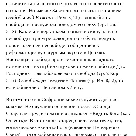
отличительной чертой ветхозаветного религиозного
сознания. Новый же Завет должен быть состоянием
свободы чад Божиих
(Рим. 8, 21) – лишь бы эта
свобода не послужила поводом ко греху (ср. Галл.
5,13). Как мы теперь знаем, попытки скинуть цепи
несвободы путем революционного бунта ведут к
новой, злейшей несвободе в обществе и к
реформаторству с дурным вкусом в Церкви.
Настоящая свобода проистекает лишь из одного
источника – из глубины духовной жизни, ибо где Дух
Господень – там
обязательно
и свобода (ср. 2 Кор.
3,17). Освобождает ведение Истины (ср. Ин. 8,32), то
есть общение с Ней лицом к Лицу.
Вот тут-то отец Софроний может служить для нас
маяком. Не случайно основной, после «Старца
Силуана», труд его жизни озаглавлен «Видеть Бога (как
Он есть)». В этой книге старец свидетельствует, что,
когда человек «видит» Бога (в явлении Нетварного
Света) – он освобождается: от эгоизма, от цепляния за