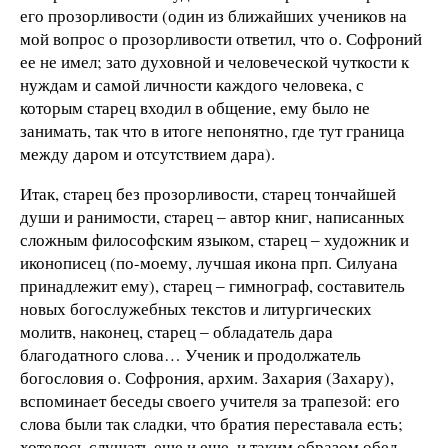
его прозорливости (один из ближайших учеников на
мой вопрос о прозорливости ответил, что о. Софроний
ее не имел; зато духовной и человеческой чуткости к
нуждам и самой личности каждого человека, с
которым старец входил в общение, ему было не
занимать, так что в итоге непонятно, где тут граница
между даром и отсутствием дара).
Итак, старец без прозорливости, старец тончайшей
души и ранимости, старец ‒ автор книг, написанных
сложным философским языком, старец ‒ художник и
иконописец (по-моему, лучшая икона прп. Силуана
принадлежит ему), старец ‒ гимнограф, составитель
новых богослужебных текстов и литургических
молитв, наконец, старец ‒ обладатель дара
благодатного слова… Ученик и продолжатель
богословия о. Софрония, архим. Захария (Захару),
вспоминает беседы своего учителя за трапезой: его
слова были так сладки, что братия переставала есть;
хотелось слушать еще и еще, и таким образом обед