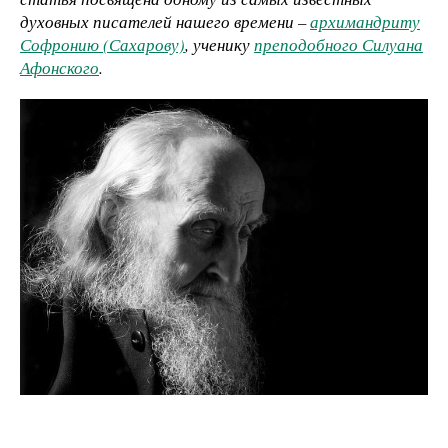
духовных писателей нашего времени –
архимандриту
Софронию (Сахарову)
, ученику
преподобного Силуана
Афонского
.