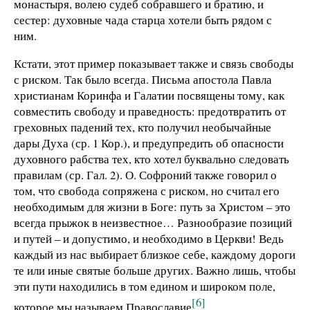
монастыря, волею судеб собравшего и братию, и
сестер: духовные чада старца хотели быть рядом с
ним.
Кстати, этот пример показывает также и связь свободы
с риском. Так было всегда. Письма апостола Павла
христианам Коринфа и Галатии посвящены тому, как
совместить свободу и праведность: предотвратить от
греховных падений тех, кто получил необычайные
дары Духа (ср. 1 Кор.), и предупредить об опасности
духовного рабства тех, кто хотел буквально следовать
правилам (ср. Гал. 2). О. Софроний также говорил о
том, что свобода сопряжена с риском, но считал его
необходимым для жизни в Боге: путь за Христом – это
всегда прыжок в неизвестное… Разнообразие позиций
и путей – и допустимо, и необходимо в Церкви! Ведь
каждый из нас выбирает близкое себе, каждому дороги
те или иные святые больше других. Важно лишь, чтобы
эти пути находились в том едином и широком поле,
[6]
которое мы называем Православие
.