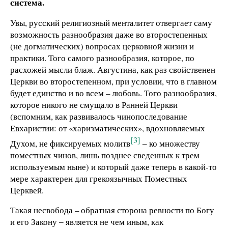
система.
Увы, русский религиозный менталитет отвергает саму
возможность разнообразия даже во второстепенных
(не догматических) вопросах церковной жизни и
практики. Того самого разнообразия, которое, по
расхожей мысли блаж. Августина, как раз свойственен
Церкви во второстепенном, при условии, что в главном
будет единство и во всем – любовь. Того разнообразия,
которое никого не смущало в Ранней Церкви
(вспомним, как развивалось чинопоследование
Евхаристии: от «харизматических», вдохновляемых
[3]
Духом, не фиксируемых молитв
‒ ко множеству
поместных чинов, лишь позднее сведенных к трем
используемым ныне) и который даже теперь в какой-то
мере характерен для грекоязычных Поместных
Церквей.
Такая несвобода – обратная сторона ревности по Богу
и его Закону ‒ является не чем иным, как