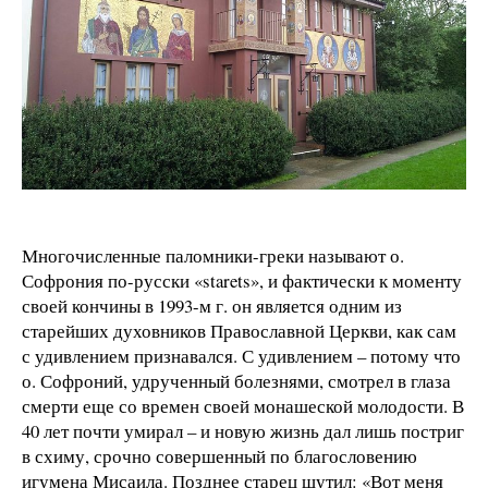
Многочисленные паломники-греки называют о.
Софрония по-русски «starets», и фактически к моменту
своей кончины в 1993-м г. он является одним из
старейших духовников Православной Церкви, как сам
с удивлением признавался. С удивлением – потому что
о. Софроний, удрученный болезнями, смотрел в глаза
смерти еще со времен своей монашеской молодости. В
40 лет почти умирал – и новую жизнь дал лишь постриг
в схиму, срочно совершенный по благословению
игумена Мисаила. Позднее старец шутил: «Вот меня