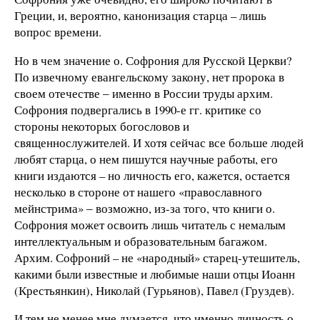
Греции, и, вероятно, канонизация старца – лишь
вопрос времени.
Но в чем значение о. Софрония для Русской Церкви?
По извечному евангельскому закону, нет пророка в
своем отечестве ‒ именно в России труды архим.
Софрония подвергались в 1990-е гг. критике со
стороны некоторых богословов и
священнослужителей. И хотя сейчас все больше людей
любят старца, о нем пишутся научные работы, его
книги издаются – но личность его, кажется, остается
несколько в стороне от нашего «православного
мейнстрима» ‒ возможно, из-за того, что книги о.
Софрония может освоить лишь читатель с немалым
интеллектуальным и образовательным багажом.
Архим. Софроний – не «народный» старец-утешитель,
какими были известные и любимые наши отцы Иоанн
(Крестьянкин), Николай (Гурьянов), Павел (Груздев).
И тем не менее мне думается, что именно личность о.