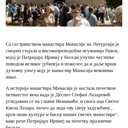
Са сестринством манастира Манасије на Литургији је
смерно стајала и високопреподобна игуманија Павла,
којој је Патријарх Иринеј у беседи упутио честитке
поводом великог јубилеја и пожелео да и даље врши
духовну улогу коју је манастир Манасија вековима
имао.
А историја манастира Манасије је настала почетком
петнаестог века када је Деспот Стефан Лазаревић
угледавши се на славне Немањиће, и свога оца Светог
Кнеза Лазара, почео да зида ову своју задужбину,,
кров наше културе и бисер наших светих манастира“,
како рече Патријарх Иринеј на почетку празничне
беседе.