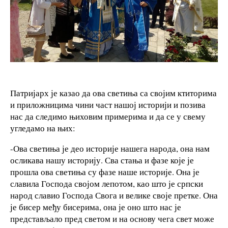
Патријарх је казао да ова светиња са својим ктиторима
и приложницима чини част нашој историји и позива
нас да следимо њиховим примерима и да се у свему
угледамо на њих:
-Ова светиња је део историје нашега народа, она нам
осликава нашу историју. Сва стања и фазе које је
прошла ова светиња су фазе наше историје. Она је
славила Господа својом лепотом, као што је српски
народ славио Господа Свога и велике своје претке. Она
је бисер међу бисерима, она је оно што нас је
представљало пред светом и на основу чега свет може