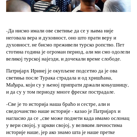
-Да нисмо имали ове светиње да се у њима није
неговала вера и духовност, оно што прати веру и
духовност, не бисмо преживели турско ропство. Пет
стотина година је огроман период, али ми смо одолели
великој турској најезди, и дочекали време слободе.
Патријарх Иринеј је окупљене подсетио да је ова
светиња после Турака страдала и од хришћана,
Мађара, који су у њеној припрати држали коњушницу,
и да су у том периоду многе фреске пострадале.
-Све је то историја наша браћо и сестре, али и
сведочанство наше историје - казао је Патријарх и
нагласио да се ,,све може поднети када имамо ослонац
у вери својој, у цркви својој, у великим личностима
историје наше, јер ако знамо шта је наше претке