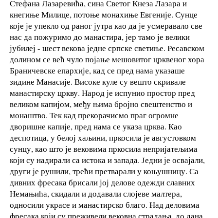
Стефана Лазаревића, сина Светог Кнеза Лазара и
кнегиње Милице, потоње монахиње Евгеније. Сунце
које је упекло од раног јутра као да је усмеравало све
нас да пожуримо до манастира, јер тамо је велики
јубилеј - шест векова једне српске светиње. Ресавском
долином се већ чуло појање мешовитог црквеног хора
Браничевске епархије, кад се пред нама указаше
зидине Манасије. Високе куле су вешто скривале
манастирску цркву. Народ је испунио простор пред
великом капијом, међу њима бројно свештенство и
монаштво. Тек кад прекорачисмо праг огромне
дворишне капије, пред нама се указа црква. Као
деспотица, у белој хаљини, пркосила је августовком
сунцу, као што је вековима пркосила непријатељима
који су надирали са истока и запада. Једни је освајали,
други је рушили, трећи претварали у коњушницу. Са
дивних фресака брисали јој делове одежди славних
Немањића, скидали и додавали слојеве малтера,
односили украсе и манастирско благо. Над деловима
фресака који су преживели вековна страдања, до дана