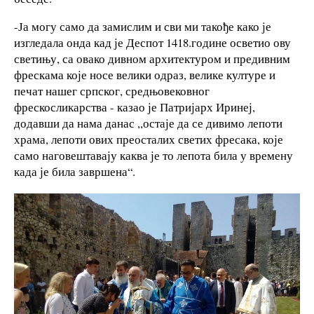
-Ја могу само да замислим и сви ми такође како је
изгледала онда кад је Деспот 1418.године осветио ову
светињу, са овако дивном архитектуром и предивним
фрескама које носе велики одраз, велике културе и
печат нашег српског, средњовековног
фрескосликарства - казао је Патријарх Иринеј,
додавши да нама данас ,,остаје да се дивимо лепоти
храма, лепоти ових преосталих светих фресака, које
само наговештавају каква је то лепота била у времену
када је била завршена“.