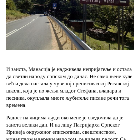
И заиста, Манасија је надживела непријатеље и остала
да светли народу српском до данас. Не само њене куле
већ и дела настала у чувеној преписивачкој Ресавској
школи, која је по жељи младог Стефана, владара и
песника, окупљала многе љубитеље писане речи тога
времена.
Радост на лицима људи око мене је сведочила да је
заиста велики дан. И на лицу Патријарха Српског
Иринеја окруженог епископима, свештенством,
монаштвом и верним народом, се видела радост. Са