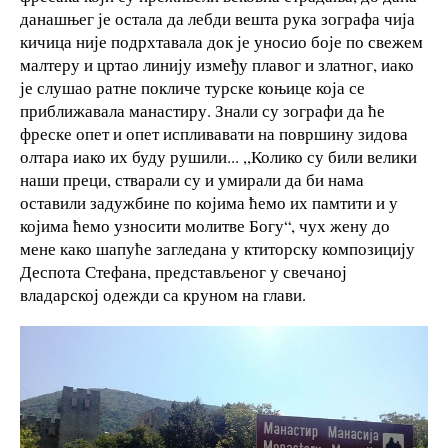
данашњег је остала да лебди вешта рука зографа чија
кичица није подрхтавала док је уносио боје по свежем
малтеру и цртао линију између плавог и златног, иако
је слушао ратне покличе турске коњице која се
приближавала манастиру. Знали су зографи да ће
фреске опет и опет испливавати на површину зидова
олтара иако их буду рушили... ,,Колико су били велики
наши преци, стварали су и умирали да би нама
оставили задужбине по којима ћемо их памтити и у
којима ћемо узносити молитве Богу“, чух жену до
мене како шапуће загледана у ктиторску композицију
Деспота Стефана, представљеног у свечаној
владарској одежди са круном на глави.