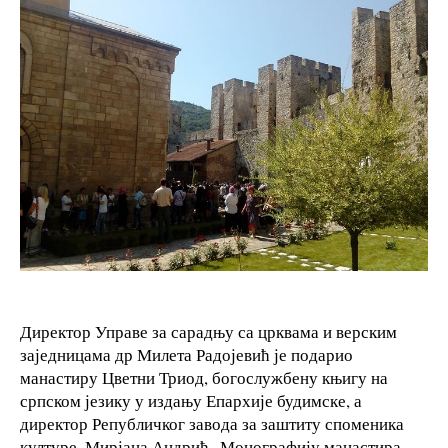
Директор Управе за сарадњу са црквама и верским
заједницама др Милета Радојевић је подарио
манастиру Цветни Триод, богослужбену књигу на
српском језику у издању Епархије будимске, а
директор Републичког завода за заштиту споменика
културе, Мирјана Андрић „Монографију манастира