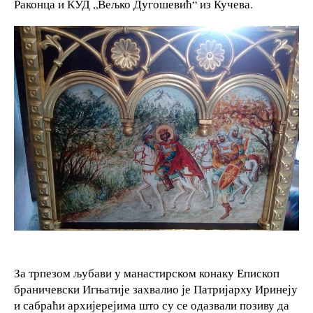
Раконца и КУД „Вељко Дугошевић“ из Кучева.
За трпезом љубави у манастирском конаку Епископ
браничевски Игњатије захвалио је Патријарху Иринеју
и сабраћи архијерејима што су се одазвали позиву да