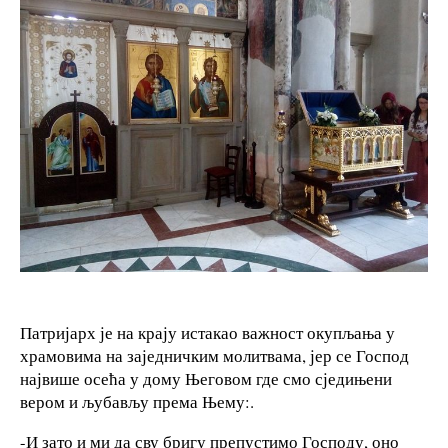
Патријарх је на крају истакао важност окупљања у
храмовима на заједничким молитвама, јер се Господ
највише осећа у дому Његовом где смо сједињени
вером и љубављу према Њему:.
-И зато и ми да сву бригу препустимо Господу, оно