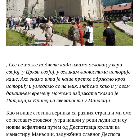
,,Све се може поднети када имамо ослонац у вери
својој, у Цркви својој, у великим личностима историје
наше. Ако знамо шта је наше претке одржало кроз
историју и угледамо се на њих, знаћемо како и у овом
данашњем времену можемо издржати“казао је
Патријарх Иринеј на свечаности у Манасији
Као и више стотина верника са разних страна и ми смо
се петоавгустовског јутра нашли у реци људи који су
новим асфалтним путем од Деспотовца хрлили ка
манастиру Манасији, задужбини славног Деспота