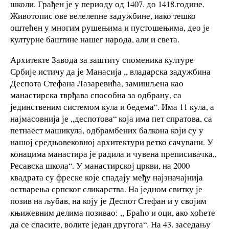
школи. Грађен је у периоду од 1407. до 1418.године.
Животопис ове велелепне задужбине, иако тешко
оштећен у многим рушењима и пустошењима, део је
културне баштине нашег народа, али и света.
Архитекте Завода за заштиту споменика културе
Србије истичу да је Манасија ,, владарска задужбина
Деспота Стефана Лазаревића, замишљена као
манастирска тврђава способна за одбрану, са
јединственим системом кула и бедема“. Има 11 кула, а
најмасовнија је ,,деспотова“ која има пет спратова, са
петнаест машикула, одбрамбених балкона који су у
нашој средњовековној архитектури ретко сачувани. У
конацима манастира је радила и чувена преписивачка,,
Ресавска школа“. У манастирској цркви, на 2000
квадрата су фреске које спадају међу најзначајнија
остварења српског сликарства. На једном свитку је
позив на љубав, на коју је Деспот Стефан и у својим
књижевним делима позивао: ,, Браћо и оци, ако хоћете
да се спасите, волите један другога“. На 43. заседању