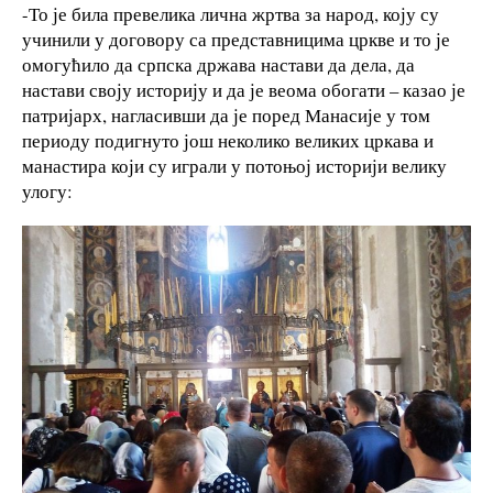
-То је била превелика лична жртва за народ, коју су
учинили у договору са представницима цркве и то је
омогућило да српска држава настави да дела, да
настави своју историју и да је веома обогати – казао је
патријарх, нагласивши да је поред Манасије у том
периоду подигнуто још неколико великих цркава и
манастира који су играли у потоњој историји велику
улогу: