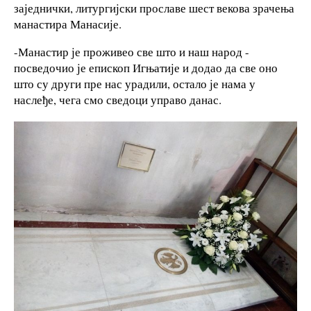
заједнички, литургијски прославе шест векова зрачења
манастира Манасије.
-Манастир је проживео све што и наш народ -
посведочио је епископ Игњатије и додао да све оно
што су други пре нас урадили, остало је нама у
наслеђе, чега смо сведоци управо данас.