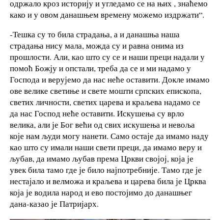
одржало кроз историју и угледамо се на њих , знаћемо
како и у овом данашњем времену можемо издржати“.
-Тешка су то била страдања, а и данашња наша
страдања нису мала, можда су и равна онима из
прошлости. Али, као што су се и наши преци надали у
помоћ Божју и опстали, треба да се и ми надамо у
Господа и верујемо да нас неће оставити. Докле имамо
ове велике светиње и свете мошти српских епископа,
светих личности, светих царева и краљева надамо се
да нас Господ неће оставити. Искушења су врло
велика, али је Бог већи од свих искушења и невоља
које нам људи могу нанети. Само остаје да имамо наду
као што су имали наши свети преци, да имамо веру и
љубав, да имамо љубав према Цркви својој, која је
увек била тамо где је било најпотребније. Тамо где је
нестајало и велможа и краљева и царева била је Црква
која је водила народ и ево постојимо до данашњег
дана-казао је Патријарх.