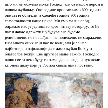
што ми не можемо може Господ, али са нашом вером и
нашом љубављу. Ове године прослављамо 600 година
ове свете обитељи, а следеће године 800 година
самосталности наше цркве. Ми смо мали народ,
одржало нас је јединство кроз читаву историју. То ће
нас и данас одржати и убудуће ако будемо
јединствени, не посвађани, не подељени, не омражени.
Има много оних који нас не воле, али је за нас
најбитније и најважније да имамо љубав Божју и
благослов Божји. Све друго је мање важно. Господ и
наши свети нека буду са нама, да нас воде и руководе
ка оном циљу који је Господ свима нама поставио.