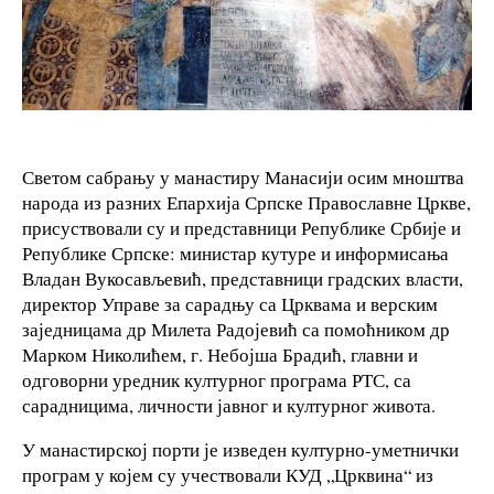
Светом сабрању у манастиру Манасији осим мноштва
народа из разних Епархија Српске Православне Цркве,
присуствовали су и представници Републике Србије и
Републике Српске: министар кутуре и информисања
Владан Вукосављевић, представници градских власти,
директор Управе за сарадњу са Црквама и верским
заједницама др Милета Радојевић са помоћником др
Марком Николићем, г. Небојша Брадић, главни и
одговорни уредник културног програма РТС, са
сарадницима, личности јавног и културног живота.
У манастирској порти је изведен културно-уметнички
програм у којем су учествовали КУД „Црквина“ из