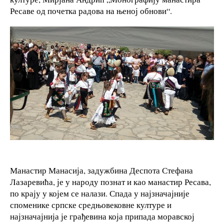
Ресаве од почетка радова на њеној обнови“.
Манастир Манасија, задужбина Деспота Стефана
Лазаревића, је у народу познат и као манастир Ресава,
по крају у којем се налази. Спада у најзначајније
споменике српске средњовековне културе и
најзначајнија је грађевина која припада моравској