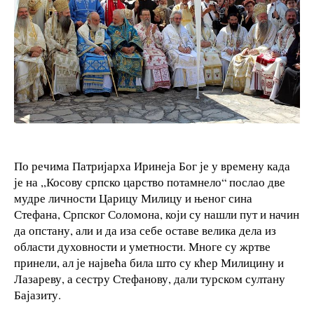
По речима Патријарха Иринеја Бог је у времену када
је на ,,Косову српско царство потамнело“ послао две
мудре личности Царицу Милицу и њеног сина
Стефана, Српског Соломона, који су нашли пут и начин
да опстану, али и да иза себе оставе велика дела из
области духовности и уметности. Многе су жртве
принели, ал је највећа била што су кћер Милицину и
Лазареву, а сестру Стефанову, дали турском султану
Бајазиту.