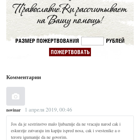
Комментарии
1 апреля 2019, 00:46
novinar
Jos da je sestrinstvo malo ljubaznije da ne vracaju narod cak i
eskurzije zatvaraju im kapiju ispred nosa, cak i svestenike a o
teroru igumanije da ne govorim.