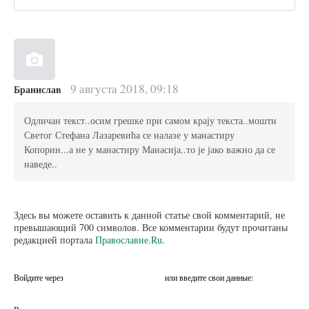
9 августа 2018, 09:18
Бранислав
Одличан текст..осим грешке при самом крају текста..мошти
Светог Стефана Лазаревића се налазе у манастиру
Копорин...а не у манастиру Манасија..то је јако важно да се
наведе..
Здесь вы можете оставить к данной статье свой комментарий, не
превышающий 700 символов. Все комментарии будут прочитаны
редакцией портала
Православие.Ru
.
Войдите через
или введите свои данные: