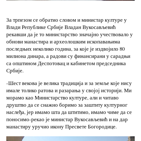
За трпезом се обратио словом и министар културе у
Влади Републике Србије Владан Вукосављевић
рекавши да је то министарство значајно учествовало у
обнови манастира и археолошким ископавањима
последњих неколико година, за које је издвојило 80
милиона динара, а радови су финансирани у сарадњи
са општином Деспотовац и кабинетом председника
Србије.
-Шест векова је велика традиција и за земље које нису
имале толико ратова и разарања у својој историји. Ми
морамо као Министарство културе, али и читаво
друштво да се снажно боримо за заштиту културног
наслеђа, јер имамо шта да штитимо, имамо чиме да се
поносимо-рекао је министар Вукосављевић и на дар
манастиру уручио икону Пресвете Богородице.