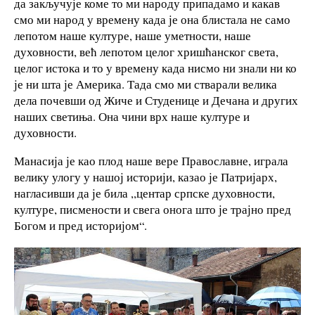
да закључује коме то ми народу припадамо и какав
смо ми народ у времену када је она блистала не само
лепотом наше културе, наше уметности, наше
духовности, већ лепотом целог хришћанског света,
целог истока и то у времену када нисмо ни знали ни ко
је ни шта је Америка. Тада смо ми стварали велика
дела почевши од Жиче и Студенице и Дечана и других
наших светиња. Она чини врх наше културе и
духовности.
Манасија је као плод наше вере Православне, играла
велику улогу у нашој историји, казао је Патријарх,
нагласивши да је била ,,центар српске духовности,
културе, писмености и свега онога што је трајно пред
Богом и пред историјом“.