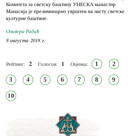
Комитета за светску баштину УНЕСКА манастир
Манасија је прелиминарно уврштен на листу светске
културне баштине.
Оливера Радић
8 августа 2018 г.
2
1
1
2
Рейтинг:
Голосов:
Оценка:
3
4
5
6
7
8
9
10