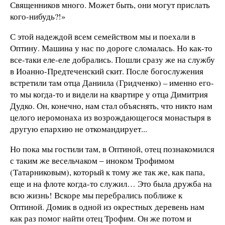
Священников много. Может быть, они могут прислать
кого-нибудь?!»
С этой надеждой всем семейством мы и поехали в
Оптину. Машина у нас по дороге сломалась. Но как-то
все-таки еле-еле добрались. Пошли сразу же на службу
в Иоанно-Предтеченский скит. После богослужения
встретили там отца Даниила (Гридченко) – именно его-
то мы когда-то и видели на квартире у отца Димитрия
Дудко. Он, конечно, нам стал объяснять, что никто нам
целого иеромонаха из возрождающегося монастыря в
другую епархию не откомандирует...
Но пока мы гостили там, в Оптиной, отец познакомился
с таким же весельчаком ‒ иноком Трофимом
(Татарниковым), который к тому же так же, как папа,
еще и на флоте когда-то служил… Это была дружба на
всю жизнь! Вскоре мы перебрались поближе к
Оптиной. Домик в одной из окрестных деревень нам
как раз помог найти отец Трофим. Он же потом и