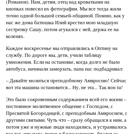
(Романов). Нам, детям, отец над кроватками на
кнопках повесил их фотографии. Мы все тогда жили
точно одной большой семьей-общиной. Помню, как у
нас же дома батюшка Илий крестил мою младшую
сестренку Сашу, потом агукался с ней, держа ее на
коленях.
Каждое воскресенье мы отправлялись в Оптину на
службу. По дороге мы, дети, учили таблицу
умножения. Если на остановке, когда долго не было
автобуса, начинали замерзать, папа нас подбадривал:
– Давайте молиться преподобному Амвросию! Сейчас
вот эта машина остановится... Ну, не эта... Так вон та!
Это было сокровенным содержанием всей его жизни –
постоянное молитвенное общение с Господом, с
Пресвятой Богородицей, с преподобным Амвросием, с
другими святыми. Чуть что – сразу обращался к ним, а
потом уже и нужные люди находились, и устраивалось
все так, что папа, точно в благодарность, брался за