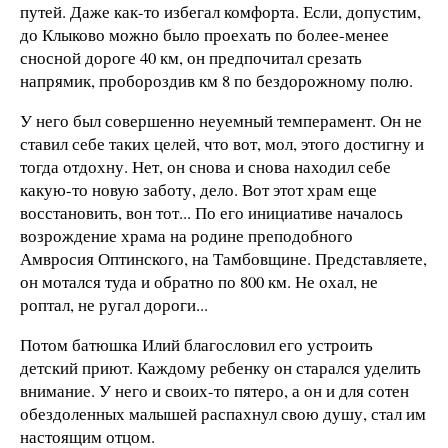
путей. Даже как-то избегал комфорта. Если, допустим,
до Клыково можно было проехать по более-менее
сносной дороге 40 км, он предпочитал срезать
напрямик, пробороздив км 8 по бездорожному полю.
У него был совершенно неуемный темперамент. Он не
ставил себе таких целей, что вот, мол, этого достигну и
тогда отдохну. Нет, он снова и снова находил себе
какую-то новую заботу, дело. Вот этот храм еще
восстановить, вон тот... По его инициативе началось
возрождение храма на родине преподобного
Амвросия Оптинского, на Тамбовщине. Представляете,
он мотался туда и обратно по 800 км. Не охал, не
роптал, не ругал дороги...
Потом батюшка Илий благословил его устроить
детский приют. Каждому ребенку он старался уделить
внимание. У него и своих-то пятеро, а он и для сотен
обездоленных малышей распахнул свою душу, стал им
настоящим отцом.