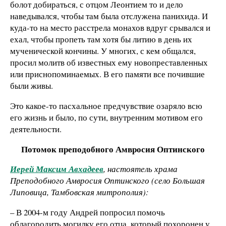
болот добираться, с отцом Леонтием то и дело
наведывался, чтобы там была отслужена панихида. И
куда-то на место расстрела монахов вдруг срывался и
ехал, чтобы пропеть там хотя бы литию в день их
мученической кончины. У многих, с кем общался,
просил молитв об известных ему новопреставленных
или приснопоминаемых. В его памяти все почившие
были живы.
Это какое-то пасхальное предчувствие озаряло всю
его жизнь и было, по сути, внутренним мотивом его
деятельности.
Потомок преподобного Амвросия Оптинского
Иерей Максим Авхадеев
, настоятель храма
Преподобного Амвросия Оптинского (село Большая
Липовица, Тамбовская митрополия):
– В 2004-м году Андрей попросил помочь
облагородить могилку его отца, который похоронен у