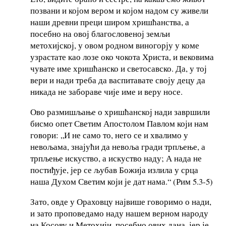
позвани и којом вером и којом надом су живели
наши древни преци широм хришћанства, а
посебно на овој благословеној земљи
метохијској, у овом родном виногорју у коме
узрастате као лозе око чокота Христа, и вековима
чувате име хришћанско и светосавско. Да, у тој
вери и нади треба да васпитавате своју децу да
никада не забораве чије име и веру носе.
Ово размишљање о хришћанској нади завршили
бисмо опет Светим Апостолом Павлом који нам
говори: „И не само то, него се и хвалимо у
невољама, знајући да невоља гради трпљење, а
трпљење искуство, а искуство наду; А нада не
постиђује, јер се љубав Божија излила у срца
наша Духом Светим који је дат нама.“ (Рим 5.3-5)
Зато, овде у Ораховцу највише говоримо о нади,
и зато проповедамо наду нашем верном народу
на Косову и Метохији, посебно ових дана, јер је