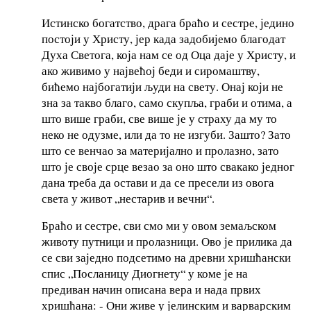
Истинско богатство, драга браћо и сестре, једино
постоји у Христу, јер када задобијемо благодат
Духа Светога, која нам се од Оца даје у Христу, и
ако живимо у највећој беди и сиромаштву,
бићемо најбогатији људи на свету. Онај који не
зна за такво благо, само скупља, граби и отима, а
што више граби, све више је у страху да му то
неко не одузме, или да то не изгуби. Зашто? Зато
што се венчао за материјално и пролазно, зато
што је своје срце везао за оно што свакако једног
дана треба да остави и да се пресели из овога
света у живот „нестарив и вечни“.
Браћо и сестре, сви смо ми у овом земаљском
животу путници и пролазници. Ово је прилика да
се сви заједно подсетимо на древни хришћански
спис „Посланицу Диогнету“ у коме је на
предиван начин описана вера и нада првих
хришћана: - Они живе у јелинским и варварским