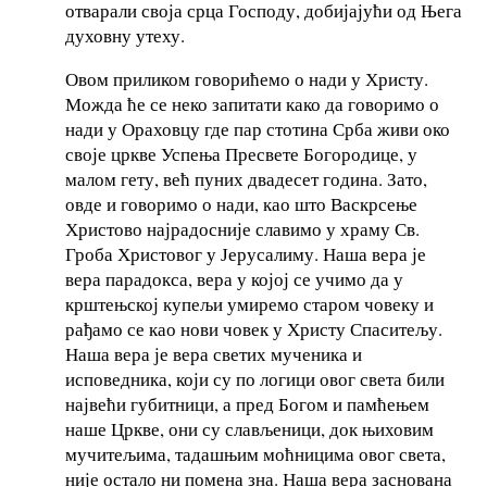
отварали своја срца Господу, добијајући од Њега
духовну утеху.
Овом приликом говорићемо о нади у Христу.
Можда ће се неко запитати како да говоримо о
нади у Ораховцу где пар стотина Срба живи око
своје цркве Успења Пресвете Богородице, у
малом гету, већ пуних двадесет година. Зато,
овде и говоримо о нади, као што Васкрсење
Христово најрадосније славимо у храму Св.
Гроба Христовог у Јерусалиму. Наша вера је
вера парадокса, вера у којој се учимо да у
крштењској купељи умиремо старом човеку и
рађамо се као нови човек у Христу Спаситељу.
Наша вера је вера светих мученика и
исповедника, који су по логици овог света били
највећи губитници, а пред Богом и памћењем
наше Цркве, они су слављеници, док њиховим
мучитељима, тадашњим моћницима овог света,
није остало ни помена зна. Наша вера заснована