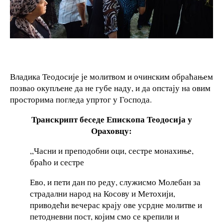
Владика Теодосије је молитвом и очинским обраћањем
позвао окупљене да не губе наду, и да опстају на овим
просторима погледа упртог у Господа.
Транскрипт беседе Епископа Теодосија у
Ораховцу:
,,Часни и преподобни оци, сестре монахиње,
браћо и сестре
Ево, и пети дан по реду, служисмо Молебан за
страдални народ на Косову и Метохији,
приводећи вечерас крају ове усрдне молитве и
петодневни пост, којим смо се крепили и