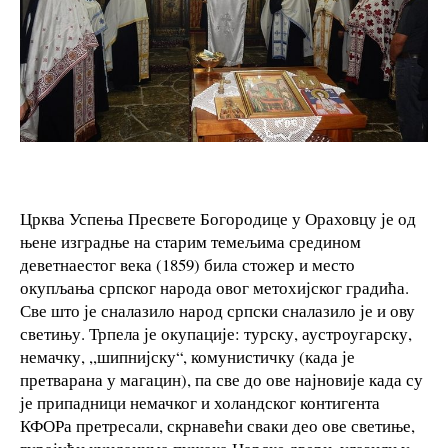
Црква Успења Пресвете Богородице у Ораховцу је од
њене изградње на старим темељима средином
деветнаестог века (1859) била стожер и место
окупљања српског народа овог метохијског градића.
Све што је сналазило народ српски сналазило је и ову
светињу. Трпела је окупације: турску, аустроугарску,
немачку, ,,шипнијску“, комунистичку (када је
претварана у магацин), па све до ове најновије када су
је припадници немачког и холандског контигента
КФОРа претресали, скрнавећи сваки део ове светиње,