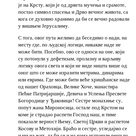
је на Крсту, који је од дрвета мучења и срамоте,
постао символ спасења и Дрво вечног живота, са
кога се духовно хранимо да би се вечно радовали
у вишњем Јерусалиму.
С тога, овог пута желимо да беседимо о нади, на
месту где, по људској логици, никакве наде не
може бити. Посебно, ово се односи на оне, који
су потонули у дефетизам, пролазну и варљиву
логику овога света и који не виде ништа више од
оног што се може изразити метрима, динарима
или еврима. Где може бити веће хришћанске наде
од нашег Ораховца, Велике Хоче, манастира
Пећке Патријаршије, Девича и Успења Пресвете
Богородице у Ђаковици? Сестре монахиње су,
попут жана Мироносица, остале под Крстом на
коме је страдао распети Господ наш, и тиме
показале верност Њему, Светој Цркви и распетом
Косову и Метохији. Браћо и сестре, угледајмо се
и ми на њих, да би се и на нама испуниле речи из