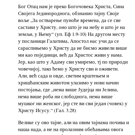
Бог Отац нам је преко Богочовека Христа, Сина
Својега Јединороднога, обзнанио тајну Своје
воље „За остварење пуноће времена, да се све
састави у Христу, оно што је на небу и што је на
земљи, у Њему“ (уп. Еф 1.9-10) На другом месту
у посланици Галатима, Апостол нас учи да се
сараспињемо у Христу да не бисмо живели више
ми као појединци, већ да Христос живи у нама.
Јер, као што у Адаму сви умиремо, тј по природи
човечијој, тако ћемо у Христу сви и оживети.
Али, већ сада и овде, светим крштењем и
хришћанским животом улазимо у нови начин
постојања, где „нема више Јудејца ни Јелина,
нема више роба ни слободнога, нема више
мушког ни женског, јер сте ви сви један (човек) у
Христу Исусу.“ (Гал. 3.28)
Велике су ово тајне, али на овим тајнама почива и
наша нада, а не на пролазним обећањима овога