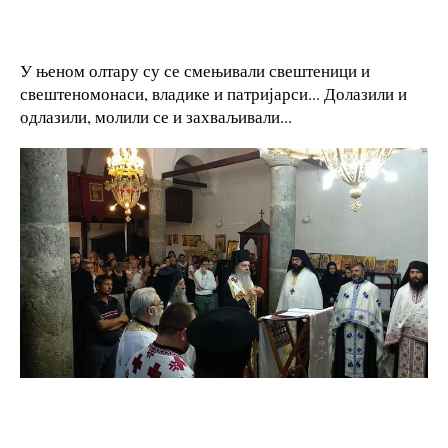
У њеном олтару су се смењивали свештеници и
свештеномонаси, владике и патријарси... Долазили и
одлазили, молили се и захваљивали...