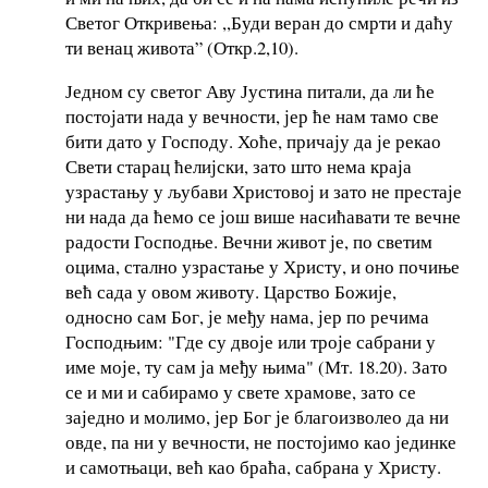
Светог Откривења: ,,Буди веран до смрти и даћу
ти венац живота” (Откр.2,10).
Једном су светог Аву Јустина питали, да ли ће
постојати нада у вечности, јер ће нам тамо све
бити дато у Господу. Хоће, причају да је рекао
Свети старац ћелијски, зато што нема краја
узрастању у љубави Христовој и зато не престаје
ни нада да ћемо се још више насићавати те вечне
радости Господње. Вечни живот је, по светим
оцима, стално узрастање у Христу, и оно почиње
већ сада у овом животу. Царство Божије,
односно сам Бог, је међу нама, јер по речима
Господњим: "Где су двоје или троје сабрани у
име моје, ту сам ја међу њима" (Мт. 18.20). Зато
се и ми и сабирамо у свете храмове, зато се
заједно и молимо, јер Бог је благоизволео да ни
овде, па ни у вечности, не постојимо као јединке
и самотњаци, већ као браћа, сабрана у Христу.