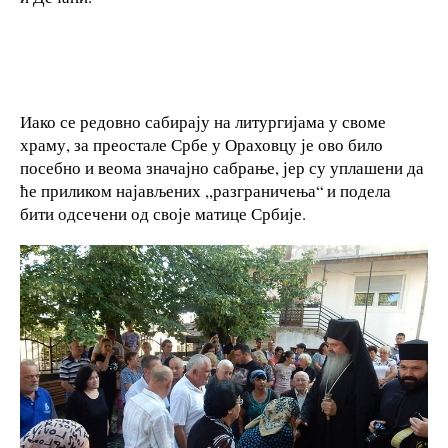
Иако се редовно сабирају на литургијама у своме
храму, за преостале Србе у Ораховцу је ово било
посебно и веома значајно сабрање, јер су уплашени да
ће приликом најављених ,,разграничења“ и подела
бити одсечени од своје матице Србије.