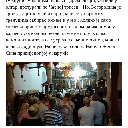
гурајући кундацима пушака Царске двери, улазили у
олтар, претурали по Часној трпези... Но, Богородица је
трпела, јер трпео је и народ који се у најтежим
тренуцима сабирао око ње и у њој. Колико је само
молитви принето пред њеном иконом на иконостасу,
колико суза квасило њене плоче на поду, колико
немоћних погледа се сусрело са њеним очима, колико
целива додирнуло Њене руке и одећу Њену и Њеног
Сина привијеног јој у наручје.