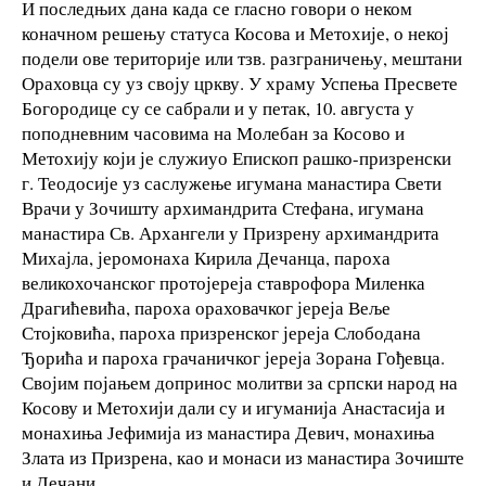
И последњих дана када се гласно говори о неком
коначном решењу статуса Косова и Метохије, о некој
подели ове територије или тзв. разграничењу, мештани
Ораховца су уз своју цркву. У храму Успења Пресвете
Богородице су се сабрали и у петак, 10. августа у
поподневним часовима на Молебан за Косово и
Метохију који је служиуо Епископ рашко-призренски
г. Теодосије уз саслужење игумана манастира Свети
Врачи у Зочишту архимандрита Стефана, игумана
манастира Св. Архангели у Призрену архимандрита
Михајла, јеромонаха Кирила Дечанца, пароха
великохочанског протојереја ставрофора Миленка
Драгићевића, пароха ораховачког јереја Веље
Стојковића, пароха призренског јереја Слободана
Ђорића и пароха грачаничког јереја Зорана Гођевца.
Својим појањем допринос молитви за српски народ на
Косову и Метохији дали су и игуманија Анастасија и
монахиња Јефимија из манастира Девич, монахиња
Злата из Призрена, као и монаси из манастира Зочиште
и Дечани.