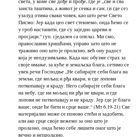
света, у коме све дође и прође, где је „све и сва
заиста таштина, а живот је сенка и сан; (и где се)
узалуд отима сваки човек, као што рече Свето
Писмо: Јер када цео свет стекнемо, онда ћемо се
у гроб настанити, где су заједно цареви и
просјаци.“ (уп. сједален са опела). Ми смо,
православни хришћани, управо зато што не
тражимо оно што је пролазно, већ ону радост
која је неодузимљива. Када нас обузме страх за
своје имање, за куће и земаљска блага, сетимо се
увек речи Господње „Не сабирајте себи блага на
земљи, где мољац и рђа квари, и где лопови
поткопавају и краду. Него сабирајте себи блага
на небу, где ни мољац ни рђа не квари, и где
лопови не поткопавају и не краду. Јер где је благо
ваше, онде ће бити и срце ваше.“ (Мт 6.19-21) Све
материјално може се поново стећи и задобити,
али ако срце своје вежемо за оно што је
пролазно, онда ћемо себе лишити оног што је
вечно и непролазно.