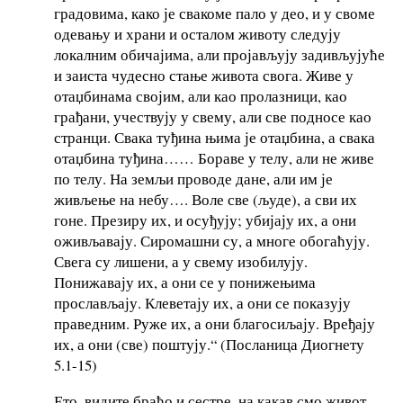
градовима, како је свакоме пало у део, и у своме
одевању и храни и осталом животу следују
локалним обичајима, али пројављују задивљујуће
и заиста чудесно стање живота свога. Живе у
отаџбинама својим, али као пролазници, као
грађани, учествују у свему, али све подносе као
странци. Свака туђина њима је отаџбина, а свака
отаџбина туђина…… Бораве у телу, али не живе
по телу. На земљи проводе дане, али им је
живљење на небу…. Воле све (људе), а сви их
гоне. Презиру их, и осуђују; убијају их, а они
оживљавају. Сиромашни су, а многе обогаћују.
Свега су лишени, а у свему изобилују.
Понижавају их, а они се у понижењима
прослављају. Клеветају их, а они се показују
праведним. Руже их, а они благосиљају. Вређају
их, а они (све) поштују.“ (Посланица Диогнету
5.1-15)
Ето, видите браћо и сестре, на какав смо живот