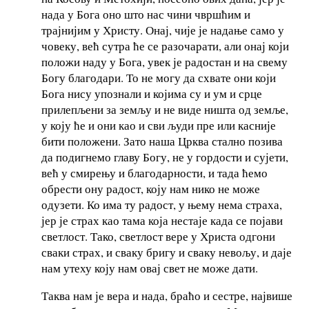
нада у Бога оно што нас чини чвршћим и
трајнијим у Христу. Онај, чије је надање само у
човеку, већ сутра ће се разочарати, али онај који
положи наду у Бога, увек је радостан и на свему
Богу благодари. То не могу да схвате они који
Бога нису упознали и којима су и ум и срце
прилепљени за земљу и не виде ништа од земље,
у коју ће и они као и сви људи пре или касније
бити положени. Зато наша Црква стално позива
да подигнемо главу Богу, не у гордости и сујети,
већ у смирењу и благодарности, и тада ћемо
обрести ону радост, коју нам нико не може
одузети. Ко има ту радост, у њему нема страха,
јер је страх као тама која нестаје када се појави
светлост. Тако, светлост вере у Христа одгони
сваки страх, и сваку бригу и сваку невољу, и даје
нам утеху коју нам овај свет не може дати.
Таква нам је вера и нада, браћо и сестре, највише