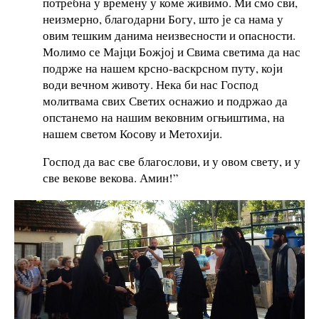
потребна у времену у коме живимо. Ми смо сви,
неизмерно, благодарни Богу, што је са нама у
овим тешким данима неизвесности и опасности.
Молимо се Мајци Божјој и Свима светима да нас
подрже на нашем крсно-васкрсном путу, који
води вечном животу. Нека би нас Господ
молитвама свих Светих оснажио и подржао да
опстанемо на нашим вековним огњиштима, на
нашем светом Косову и Метохији.
Господ да вас све благослови, и у овом свету, и у
све векове векова. Амин!”