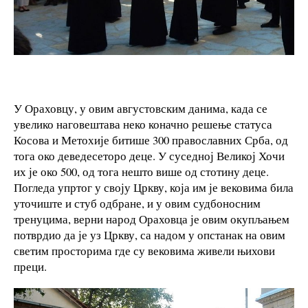
У Ораховцу, у овим августовским данима, када се
увелико наговештава неко коначно решење статуса
Косова и Метохије битише 300 православних Срба, од
тога око деведесеторо деце. У суседној Великој Хочи
их је око 500, од тога нешто више од стотину деце.
Погледа упртог у своју Цркву, која им је вековима била
уточиште и стуб одбране, и у овим судбоносним
тренуцима, верни народ Ораховца је овим окупљањем
потврдио да је уз Цркву, са надом у опстанак на овим
светим просторима где су вековима живели њихови
преци.