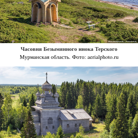
Часовня Безымянного инока Терского
Мурманская область. Фото: aerialphoto.ru