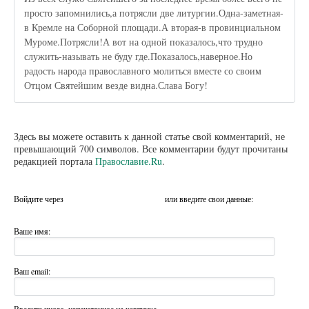
просто запомнились,а потрясли две литургии.Одна-заметная-
в Кремле на Соборной площади.А вторая-в провинциальном
Муроме.Потрясли!А вот на одной показалось,что трудно
служить-называть не буду где.Показалось,наверное.Но
радость народа православного молиться вместе со своим
Отцом Святейшим везде видна.Слава Богу!
Здесь вы можете оставить к данной статье свой комментарий, не
превышающий 700 символов. Все комментарии будут прочитаны
редакцией портала
Православие.Ru
.
Войдите через
или введите свои данные:
Ваше имя:
Ваш email:
Введите число, напечатанное на картинке