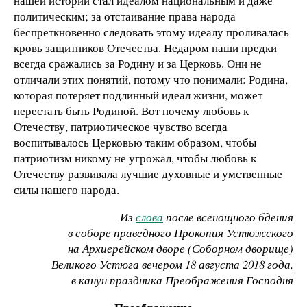
нашей истории стал идеалом национальным и даже
политическим; за отстаивание права народа
беспреткновенно следовать этому идеалу проливалась
кровь защитников Отечества. Недаром наши предки
всегда сражались за Родину и за Церковь. Они не
отличали этих понятий, потому что понимали: Родина,
которая потеряет подлинный идеал жизни, может
перестать быть Родиной. Вот почему любовь к
Отечеству, патриотическое чувство всегда
воспитывалось Церковью таким образом, чтобы
патриотизм никому не угрожал, чтобы любовь к
Отечеству развивала лучшие духовные и умственные
силы нашего народа.
Из
слова
после всенощного бдения
в соборе праведного Прокопия Устюжского
на Архиерейском дворе (Соборном дворище)
Великого Устюга вечером 18 августа 2018 года,
в канун праздника Преображения Господня