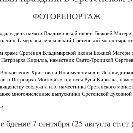
ФОТОРЕПОРТАЖ
8 года, в день памяти Владимирской иконы Божией Матери
 полчищ Тамерлана, московский Сретенский монастырь о
м храме Сретения Владимирской иконы Божией Матери с
 Патриарха Кирилла, наместник Свято-Троицкой Сергие
 Воскресения Христова и Новомучеников и Исповеднико
его Патриарха Московского и всея Руси Кирилла, намес
вященству сослужил и.о. наместника Сретенского монас
 также многочисленные выпускники Сретенской духовной
Ru
 бдение 7 сентября (25 августа ст.ст.)