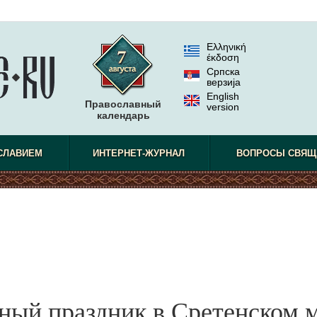
Ελληνική
έκδοση
Српска
верзиjа
English
Православный
version
календарь
СЛАВИЕМ
ИНТЕРНЕТ-ЖУРНАЛ
ВОПРОСЫ СВЯЩ
ный праздник в Сретенском 