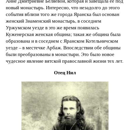
Анне Дмитриевне Беляевой, которая и завещала ее под
новый монастырь. Интересно, что незадолго до этого
события вблизи того же города Яранска был основан
женский Знаменский монастырь, в соседнем
Уржумском уезде в это же время появилась
Куженерская женская община; такая же община была
образована и в соседнем с Яранском Котельничском
уезде – в местечке Арбаж. Впоследствии обе общины
были преобразованы в монастыри. Это было новое
чудесное явление вятской православной жизни тех лет.
Отец Нил