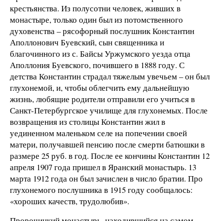
крестьянства. Из полусотни человек, живших в
монастыре, только один был из потомственного
духовенства – рясофорный послушник Константин
Аполлонович Буевский, сын священника и
благочинного из с. Байсы Уржумского уезда отца
Аполлония Буевского, почившего в 1888 году. С
детства Константин страдал тяжелым увечьем – он был
глухонемой, и, чтобы облегчить ему дальнейшую
жизнь, любящие родители отправили его учиться в
Санкт-Петербургское училище для глухонемых. После
возвращения из столицы Константин жил в
уединенном маленьком селе на попечении своей
матери, получавшей пенсию после смерти батюшки в
размере 25 руб. в год. После ее кончины Константин 12
апреля 1907 года пришел в Яранский монастырь. 13
марта 1912 года он был зачислен в число братии. Про
глухонемого послушника в 1915 году сообщалось:
«хороших качеств, трудолюбив».
Пророчицкий монастырь, находившийся на самом