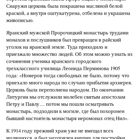
Снаружи церковь была покрашена масляной белой
краской, а внутри оштукатурена, отбелена и украшена
живописью.
Яранский мужской Пророчицкий монастырь трудами
монахов и послушников был превращен в райский
уголок на яранской земле. Туда приходило и
приезжало множество людей. Об этом можно узнать из
сочинения ученика яранского городского
трехклассного училища Леонида Перминова 1905
года: «Номеров тогда свободных не было, потому что
приехало много народа по случаю прибытия архиерея.
Церковь была переполнена народом. По окончании
Литургии мы отслужили молебен святым апостолам
Петру и Павлу… потом мы пошли осматривать
монастырь, подходили к могиле, где был похоронен
бывший настоятель монастыря иеромонах отец Нил».
К 1914 году прежний храм уже не вмещал всех
молящихся, и был заготовлен кирпич для постройки