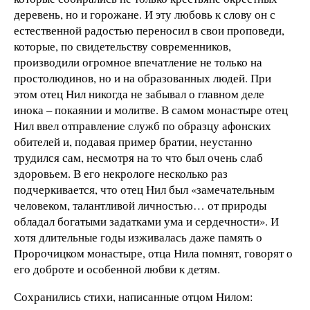
деревень, но и горожане. И эту любовь к слову он с
естественной радостью переносил в свои проповеди,
которые, по свидетельству современников,
производили огромное впечатление не только на
простолюдинов, но и на образованных людей. При
этом отец Нил никогда не забывал о главном деле
инока – покаянии и молитве. В самом монастыре отец
Нил ввел отправление служб по образцу афонских
обителей и, подавая пример братии, неустанно
трудился сам, несмотря на то что был очень слаб
здоровьем. В его некрологе несколько раз
подчеркивается, что отец Нил был «замечательным
человеком, талантливой личностью… от природы
обладал богатыми задатками ума и сердечности». И
хотя длительные годы изживалась даже память о
Пророчицком монастыре, отца Нила помнят, говорят о
его доброте и особенной любви к детям.
Сохранились стихи, написанные отцом Нилом: