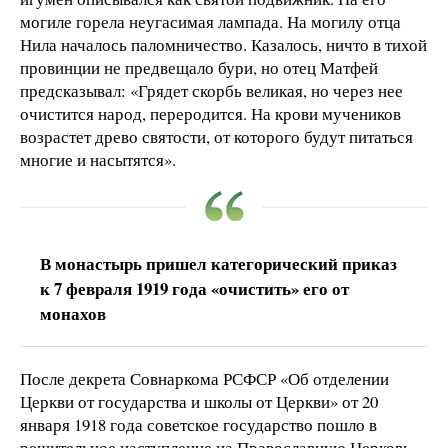
могиле горела неугасимая лампада. На могилу отца
Нила началось паломничество. Казалось, ничто в тихой
провинции не предвещало бури, но отец Матфей
предсказывал: «Грядет скорбь великая, но через нее
очистится народ, переродится. На крови мучеников
возрастет древо святости, от которого будут питаться
многие и насытятся».
В монастырь пришел категорический приказ
к 7 февраля 1919 года «очистить» его от
монахов
После декрета Совнаркома РСФСР «Об отделении
Церкви от государства и школы от Церкви» от 20
января 1918 года советское государство пошло в
решительное наступление на Православную Церковь.