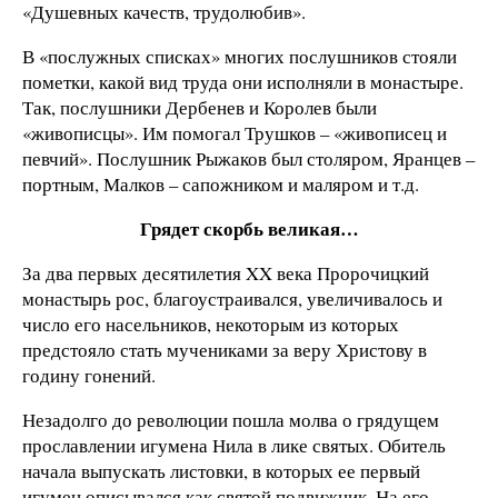
«Душевных качеств, трудолюбив».
В «послужных списках» многих послушников стояли
пометки, какой вид труда они исполняли в монастыре.
Так, послушники Дербенев и Королев были
«живописцы». Им помогал Трушков – «живописец и
певчий». Послушник Рыжаков был столяром, Яранцев –
портным, Малков – сапожником и маляром и т.д.
Грядет скорбь великая…
За два первых десятилетия XX века Пророчицкий
монастырь рос, благоустраивался, увеличивалось и
число его насельников, некоторым из которых
предстояло стать мучениками за веру Христову в
годину гонений.
Незадолго до революции пошла молва о грядущем
прославлении игумена Нила в лике святых. Обитель
начала выпускать листовки, в которых ее первый
игумен описывался как святой подвижник. На его