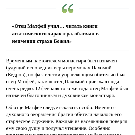
«Отец Матфей учил… читать книги
аскетического характера, обличал в
неимении страха Божия»
Временным настоятелем монастыря был назначен
будущий исповедник веры иеромонах Пахомий
(Кедров), но фактически управляющим обителью был
отец Матфей, так как отец Пахомий приезжал сюда
очень редко. 12 февраля того же года отец Матфей был
назначен благочинным и духовником монастыря.
Об отце Матфее следует сказать особо. Именно с
духовного окормления братии обители началось его
старческое служение. Каждый из насельников поверял
ему свою душу и получал утешение. Особенно
внимателен и отечески попечителен он был к новым