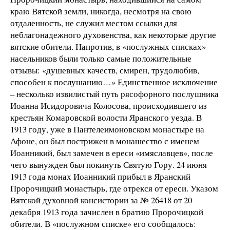
краю Вятской земли, никогда, несмотря на свою
отдаленность, не служил местом ссылки для
неблагонадежного духовенства, как некоторые другие
вятские обители. Напротив, в «послужных списках»
насельников были только самые положительные
отзывы: «душевных качеств, смирен, трудолюбив,
способен к послушанию…» Единственное исключение
– несколько извилистый путь рясофорного послушника
Иоанна Исидоровича Колосова, происходившего из
крестьян Комаровской волости Яранского уезда. В
1913 году, уже в Пантелеимоновском монастыре на
Афоне, он был пострижен в монашество с именем
Иоанникий, был замечен в ереси «имяславцев», после
чего вынужден был покинуть Святую Гору. 24 июня
1913 года монах Иоанникий прибыл в Яранский
Пророчицкий монастырь, где отрекся от ереси. Указом
Вятской духовной консистории за № 26418 от 20
декабря 1913 года зачислен в братию Пророчицкой
обители. В «послужном списке» его сообщалось: