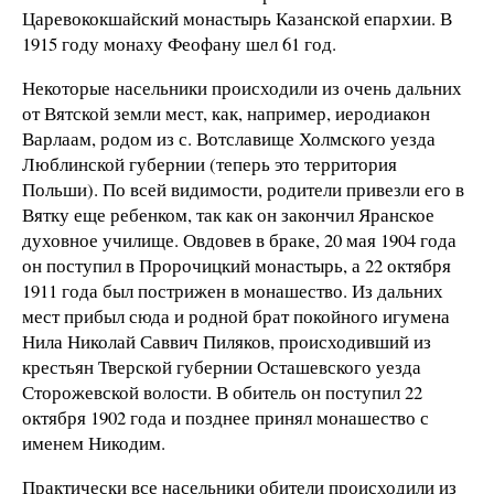
Царевококшайский монастырь Казанской епархии. В
1915 году монаху Феофану шел 61 год.
Некоторые насельники происходили из очень дальних
от Вятской земли мест, как, например, иеродиакон
Варлаам, родом из с. Вотславище Холмского уезда
Люблинской губернии (теперь это территория
Польши). По всей видимости, родители привезли его в
Вятку еще ребенком, так как он закончил Яранское
духовное училище. Овдовев в браке, 20 мая 1904 года
он поступил в Пророчицкий монастырь, а 22 октября
1911 года был пострижен в монашество. Из дальних
мест прибыл сюда и родной брат покойного игумена
Нила Николай Саввич Пиляков, происходивший из
крестьян Тверской губернии Осташевского уезда
Сторожевской волости. В обитель он поступил 22
октября 1902 года и позднее принял монашество с
именем Никодим.
Практически все насельники обители происходили из