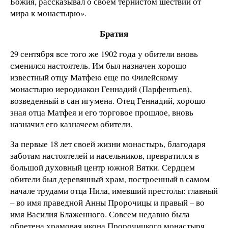
Божия, рассказывал о своем тернистом шествии от
мира к монастырю».
Братия
29 сентября все того же 1902 года у обители вновь
сменился настоятель. Им был назначен хорошо
известный отцу Матфею еще по Филейскому
монастырю иеродиакон Геннадий (Парфентьев),
возведенный в сан игумена. Отец Геннадий, хорошо
зная отца Матфея и его торговое прошлое, вновь
назначил его казначеем обители.
За первые 18 лет своей жизни монастырь, благодаря
заботам настоятелей и насельников, превратился в
большой духовный центр южной Вятки. Сердцем
обители был деревянный храм, построенный в самом
начале трудами отца Нила, имевший престолы: главный
– во имя праведной Анны Пророчицы и правый – во
имя Василия Блаженного. Совсем недавно была
обретена храмовая икона Пророчицкого монастыря.