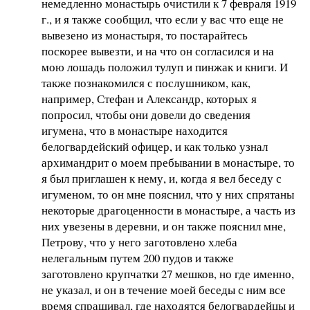
немедленно монастырь очистили к 7 февраля 1919
г., и я также сообщил, что если у вас что еще не
вывезено из монастыря, то постарайтесь
поскорее вывезти, и на что он согласился и на
мою лошадь положил тулуп и пинжак и книги. И
также познакомился с послушником, как,
например, Стефан и Александр, которых я
попросил, чтобы они довели до сведения
игумена, что в монастыре находится
белогвардейский офицер, и как только узнал
архимандрит о моем пребывании в монастыре, то
я был приглашен к нему, и, когда я вел беседу с
игуменом, то он мне пояснил, что у них спрятаны
некоторые драгоценности в монастыре, а часть из
них увезены в деревни, и он также пояснил мне,
Петрову, что у него заготовлено хлеба
нелегальным путем 200 пудов и также
заготовлено крупчатки 27 мешков, но где именно,
не указал, и он в течение моей беседы с ним все
время спрашивал, где находятся белогвардейцы и