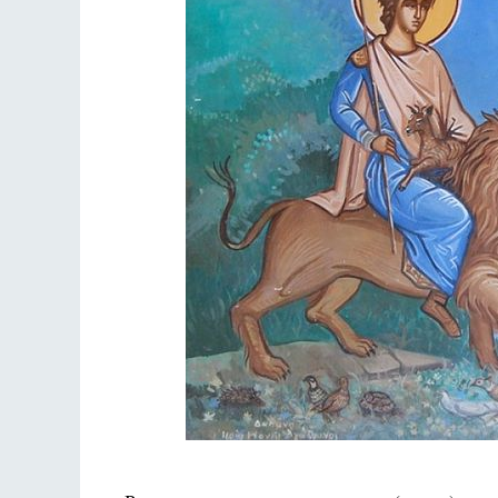
Разлуки не будет
Фредерика де Грааф