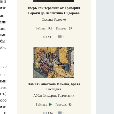
ые в
изи
Тверь как терапия: от Григория
Сороки до Валентина Сидорова
рана
Оксана Головко
рели
ия,
Рейтинг:
9.6
Голосов:
59
ами
911
1
абы,
обы
рые
 в
ими
Память апостола Иакова, брата
гим
Господня
ть)
Аббат Эльфрик Грамматик
ого
Рейтинг:
10
Голосов:
83
изи
и и
824
1