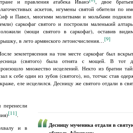
стране и правления атабека Иванэ
, двое братье
благочестивых аскетов, игумены святой обители по им
Сиф и Павел, многими молитвами и мольбами подняли 
земли) саркофаг святого и построили маленький алтарь
положили (мощи святого в саркофаг), оставив види
[9]
крышку, в лето армянского летоисчисления…
После землетрясения на том месте саркофаг был вскрыт
десница (святого) была отнята с мощей. В тот д
произошло множество исцелений. Некто из братии тай
взал к себе один из зубов (святого), но, тотчас став оде
 краже, еле исцелился. Десницу же святого отдали в св
и перенесли
[11]
ния)
.
Десницу мученика отдали в святу
охвалу и в
обитель Айриванк