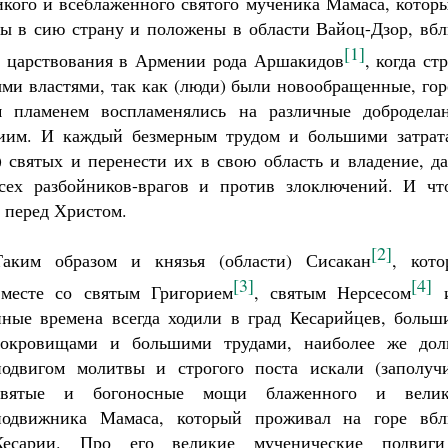
икого и всеблаженного святого мученика Мамаса, котор
ы в сию страну и положены в области Вайоц-Дзор, вбл
[1]
я царствования в Армении рода Аршакидов
, когда ст
ыми властями, так как (люди) были новообращенные, го
 пламенем воспламенялись на различные доброделан
иим. И каждый безмерным трудом и большими затрат
) святых и перенести их в свою область и владение, д
сех разбойников-врагов и против злоключений. И чт
 перед Христом.
[2]
Таким образом и князья (области) Сисакан
, кото
[3]
[4]
вместе со святым Григорием
, святым Нерсесом
и
иные времена всегда ходили в град Кесарийцев, больш
сокровищами и большими трудами, наиболее же дол
подвигом молитвы и строгого поста искали (заполучи
святые и богоносные мощи блаженного и велик
подвижника Мамаса, который проживал на горе вбл
Кесарии. Про его великие мученические подвиг