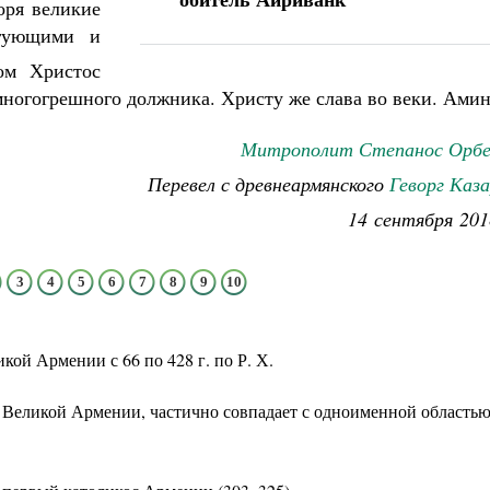
оря великие
угующими и
ом Христос
многогрешного должника. Христу же слава во веки. Амин
Митрополит Степанос Орбе
Перевел с древнеармянского
Геворг Каз
14 сентября 201
3
4
5
6
7
8
9
10
ой Армении с 66 по 428 г. по Р. Х.
 Великой Армении, частично совпадает с одноименной область