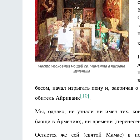
Место упокоения мощей св. Маманта в часовне 
мученика
бесом, начал изрыгать пену и, закричав о
[10]
обитель Айриванк
.
Мы, однако, не узнали ни имен тех, ко
(мощи в Армению), ни времени (перенесе
Остается же сей (святой Мамас) в п