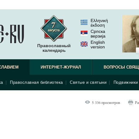
Ελληνική
έκδοση
Српска
верзиjа
English
Православный
version
календарь
СЛАВИЕМ
ИНТЕРНЕТ-ЖУРНАЛ
ВОПРОСЫ СВЯЩ
ка
|
Православная библиотека
|
Святые и святыни
|
Подвижники 
5 336 просмотров
Ра