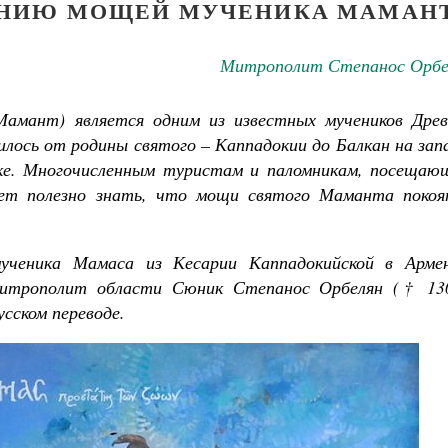
ЕНИЮ МОЩЕЙ МУЧЕНИКА МАМАН
Митрополит Степанос Орбе
Мамант) является одним из известных мучеников Древ
илось от родины святого
– Каппадокии до Балкан на зап
оке. Многочисленным туристам и паломникам, посещаю
ет полезно знать, что мощи святого Маманта покоя
ученика Мамаса из Кесарии Каппадокийской в Арме
митрополит области Сюник Степанос Орбелян († 130
сском переводе.