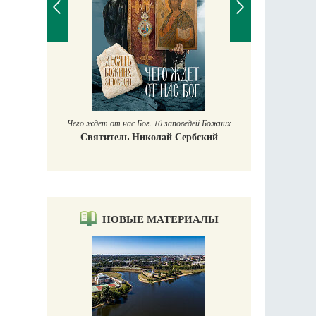
П
Е
аучись у
Чего ждет от нас Бог. 10 заповедей Божиих
Святитель Николай Сербский
НОВЫЕ МАТЕРИАЛЫ