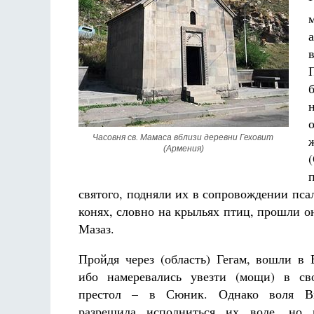
Часовня св. Мамаса вблизи деревни Геховит 
(Армения)
святого, подняли их в сопровождении пс
конях, словно на крыльях птиц, прошли о
Мазаз.
Пройдя через (область) Гегам, вошли в 
ибо намеревались увезти (мощи) в св
престол – в Сюник. Однако воля В
разрешила исполниться их воле, но 