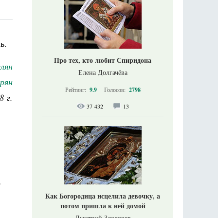
ь.
Про тех, кто любит Спиридона
лян
Елена Долгачёва
арян
Рейтинг:
9.9
Голосов:
2798
8 г.
37 432
13
ю
Как Богородица исцелила девочку, а
потом пришла к ней домой
Дмитрий Злодорев