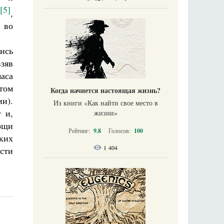
[5]
,
 во
ись
зяв
аса
 том
Когда начнется настоящая жизнь?
и).
Из книги «Как найти свое место в
 и,
жизни​»
ощи
Рейтинг:
9.8
Голосов:
100
ких
1 404
асти