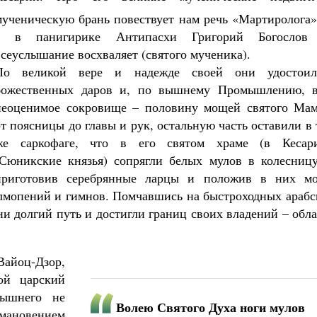
мученическую брань повествует нам речь «Мартиролога»
а в панигирике Антипасхи Григорий Богослов
всеуслышание восхваляет (святого мученика).
По великой вере и надежде своей они удостоил
божественных даров и, по вышнему Промышлению, в
неоценимое сокровище – половину мощей святого Мам
от поясницы до главы и рук, остальную часть оставили в
же саркофаге, что в его святом храме (в Кесари
(Сюникские князья) сопрягли белых мулов в колесницу
приготовив серебрянные ларцы и положив в них м
алмопений и гимнов. Помчавшись на быстроходных арабс
ни долгий путь и достигли границ своих владений – обл
Вайоц-Дзор,
ой царский
ышнего не
Волею Святого Духа ноги мулов
мановением