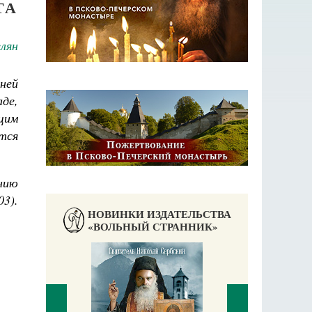
ТА
лян
ней
аде,
щим
тся
нию
3).
НОВИНКИ ИЗДАТЕЛЬСТВА
«ВОЛЬНЫЙ СТРАННИК»