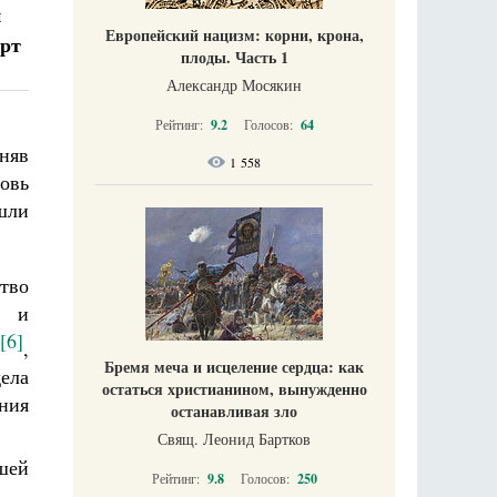
и
Европейский нацизм: корни, крона,
арт
плоды. Часть 1
Александр Мосякин
Рейтинг:
9.2
Голосов:
64
дняв
1 558
овь
ышли
тво
г и
[6]
,
Бремя меча и исцеление сердца: как
ела
остаться христианином, вынужденно
ния
останавливая зло
Свящ. Леонид Бартков
шей
Рейтинг:
9.8
Голосов:
250