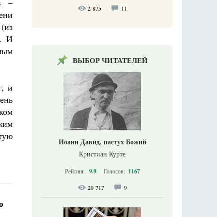
в –
2 875
11
ени
(из
. И
мым
ВЫБОР ЧИТАТЕЛЕЙ
, и
ень
ком
ржим
ятую
Иоанн Давид, пастух Божий
Кристиан Курте
Рейтинг:
9.9
Голосов:
1167
20 717
9
ю