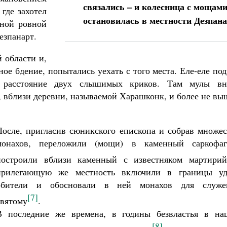
связались – и колесница с мощам
 где захотел
остановилась в местности Дезпан
дной ровной
езпанарт.
 области и,
е бдение, попытались уехать с того места. Еле-еле по
а расстояние двух слышимых криков. Там мулы вн
, вблизи деревни, называемой Харашконк, и более не в
После, пригласив сюникского епископа и собрав множес
монахов, переложили (мощи) в каменный саркофа
построили вблизи каменный с известняком мартирий
прилегающую же местность включили в границы уд
обители и обосновали в ней монахов для служе
[7]
святому
.
В последние же времена, в годины безвластья в на
[8]