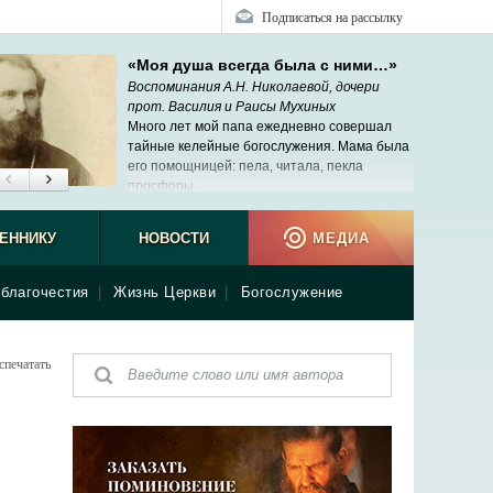
Подписаться на рассылку
«Моя душа всегда была с ними…»
Воспоминания А.Н. Николаевой, дочери
прот. Василия и Раисы Мухиных
Много лет мой папа ежедневно совершал
тайные келейные богослужения. Мама была
его помощницей: пела, читала, пекла
просфоры.
ЕННИКУ
НОВОСТИ
МЕДИА
благочестия
|
Жизнь Церкви
|
Богослужение
спечатать