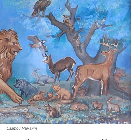
Великомученик Георгий Победоносец. Н
святого
Роман Котов
Как найти своё место в жизни
Кирилл Мурышев
Святой Мамант