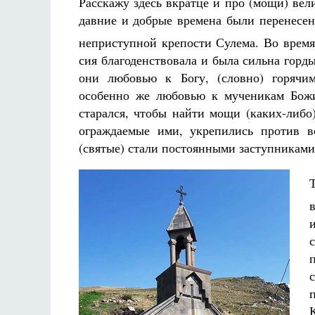
Расскажу здесь вкратце и про (мощи) вел
давние и добрые времена были перенесен
неприступной крепости Сулема. Во врем
сия благоденствовала и была сильна горд
они любовью к Богу, (словно) горячим
особенно же любовью к мученикам Бож
старался, чтобы найти мощи (каких-либо
ограждаемые ими, укрепились против в
(святые) стали постоянными заступниками