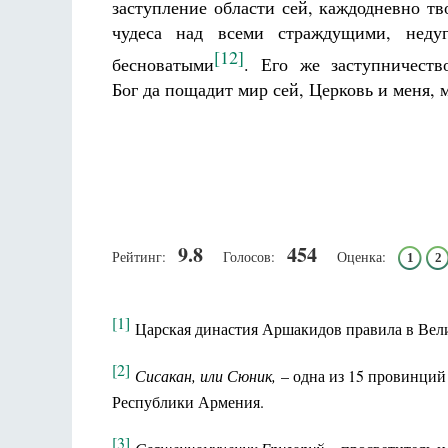
заступление области сей, каждодневно тв
чудеса над всеми страждущими, нед
[12]
бесноватыми
. Его же заступничеств
Бог да пощадит мир сей, Церковь и меня, 
9.8
454
Рейтинг:
Голосов:
Оценка:
1
2
[1]
Царская династия Аршакидов правила в Велик
[2]
Сисакан
, или Сюник
,
– одна из 15 провинций
Республики Армения.
[3]