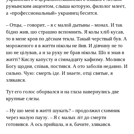
румынским акцентом, слыша которую, филолог млеет,
а «профессиональный» украинец бесится.
– Отцы, – говорит, – я с малой дытыны – монах. И так
бiдно жив, шо страшно вспомнить. Я колы хлiб кусав,
то в мене кров по дёснам текла. Такый черствый був. А
мороженого я в житти нiколы не йив. И дiвчину не то
шо не цiлував, а и за руку не брав нiколы. Шо я знав в
життi? Кислу капусту и сiмнадцяту кафизму. Молився
Богу щодня, спiвав, постився. А ото заболiв недавно. И
сильно. Чую: смерть iде. И знаете, отцi святые, я
злякався.
Тут его голос оборвался и на глаза навернулись две
крупные слезы.
– Ну шо менi в життi шукать? – продолжил схимник
через малую паузу. – Я с малых лiт до смерти
готовився. А ось прийшла, и я, бачите, злякався.