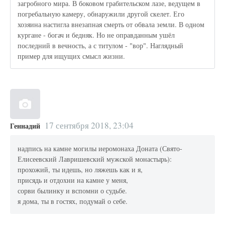
загробного мира. В боковом грабительском лазе, ведущем в
погребальную камеру, обнаружили другой скелет. Его
хозяина настигла внезапная смерть от обвала земли. В одном
кургане - богач и бедняк. Но не оправданным ушёл
последний в вечность, а с титулом - "вор". Наглядный
пример для ищущих смысл жизни.
17 сентября 2018, 23:04
Геннадий
надпись на камне могилы иеромонаха Доната (Свято-
Елисеевский Лавришевский мужской монастырь):
прохожий, ты идешь, но ляжешь как и я,
присядь и отдохни на камне у меня,
сорви былинку и вспомни о судьбе.
я дома, ты в гостях, подумай о себе.