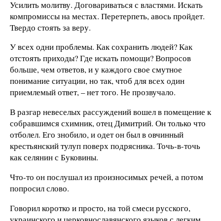
Усилить молитву. Договариваться с властями. Искать
компромиссы на местах. Перетерпеть, авось пройдет.
Твердо стоять за веру.
У всех одни проблемы. Как сохранить людей? Как
отстоять приходы? Где искать помощи? Вопросов
больше, чем ответов, и у каждого свое смутное
понимание ситуации, но так, чтоб для всех один
приемлемый ответ, – нет того. Не прозвучало.
В разгар невеселых рассуждений вошел в помещение к
собравшимся схимник, отец Димитрий. Он только что
отболел. Его знобило, и одет он был в овчинный
крестьянский тулуп поверх подрясника. Точь-в-точь
как селянин с Буковины.
Что-то он послушал из произносимых речей, а потом
попросил слово.
Говорил коротко и просто, на той смеси русского,
украинского и церковнославянского языков с легким