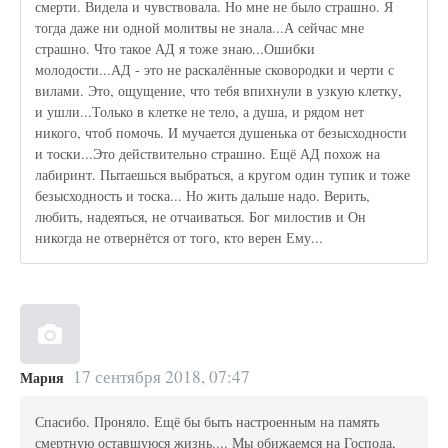
смерти. Видела и чувствовала. Но мне не было страшно. Я
тогда даже ни одной молитвы не знала...А сейчас мне
страшно. Что такое АД я тоже знаю...Ошибки
молодости...АД - это не раскалённые сковородки и черти с
вилами. Это, ощущение, что тебя впихнули в узкую клетку,
и ушли...Только в клетке не тело, а душа, и рядом нет
никого, чтоб помочь. И мучается душенька от безысходности
и тоски...Это действительно страшно. Ещё АД похож на
лабиринт. Пытаешься выбраться, а кругом один тупик и тоже
безысходность и тоска... Но жить дальше надо. Верить,
любить, надеяться, не отчаиваться. Бог милостив и Он
никогда не отвернётся от того, кто верен Ему...
17 сентября 2018, 07:47
Мария
Спасибо. Проняло. Ещё бы быть настроенным на память
смертную оставшуюся жизнь.... Мы обижаемся на Господа,