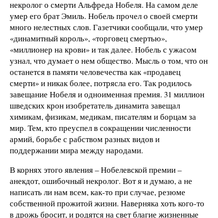
некролог о смерти Альфреда Нобеля. На самом деле
умер его брат Эмиль. Нобель прочел о своей смерти
много нелестных слов. Газетчики сообщали, что умер
«динамитный король», «торговец смертью»,
«миллионер на крови» и так далее. Нобель с ужасом
узнал, что думает о нем общество. Мысль о том, что он
останется в памяти человечества как «продавец
смерти» и никак более, потрясла его. Так родилось
завещание Нобеля и одноименная премия. 31 миллион
шведских крон изобретатель динамита завещал
химикам, физикам, медикам, писателям и борцам за
мир. Тем, кто преуспел в сокращении численности
армий, борьбе с рабством разных видов и
поддержании мира между народами.
В корнях этого явления – Нобелевской премии –
анекдот, ошибочный некролог. Вот я и думаю, а не
написать ли нам всем, как-то при случае, резюме
собственной прожитой жизни. Наверняка хоть кого-то
в дрожь бросит, и родятся на свет благие жизненные