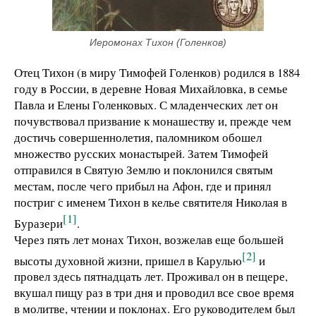
Иеромонах Тихон (Голенков)
Отец Тихон (в миру Тимофей Голенков) родился в 1884
году в России, в деревне Новая Михайловка, в семье
Павла и Елены Голенковых. С младенческих лет он
почувствовал призвание к монашеству и, прежде чем
достичь совершеннолетия, паломником обошел
множество русских монастырей. Затем Тимофей
отправился в Святую Землю и поклонился святым
местам, после чего прибыл на Афон, где и принял
постриг с именем Тихон в келье святителя Николая в
[1]
Буразери
.
Через пять лет монах Тихон, возжелав еще большей
[2]
высоты духовной жизни, пришел в Карулью
и
провел здесь пятнадцать лет. Проживал он в пещере,
вкушал пищу раз в три дня и проводил все свое время
в молитве, чтении и поклонах. Его руководителем был