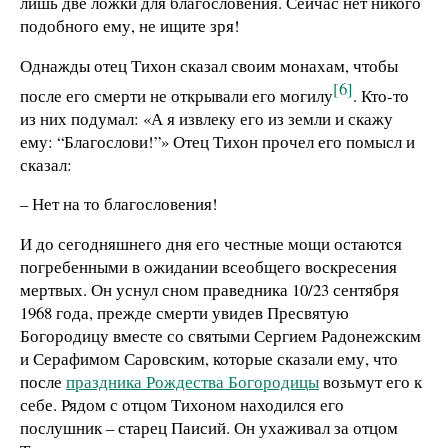
лишь две ложки для благословения. Сейчас нет никого
подобного ему, не ищите зря!
Однажды отец Тихон сказал своим монахам, чтобы
[6]
после его смерти не открывали его могилу
. Кто-то
из них подумал: «А я извлеку его из земли и скажу
ему: “Благослови!”» Отец Тихон прочел его помысл и
сказал:
– Нет на то благословения!
И до сегодняшнего дня его честные мощи остаются
погребенными в ожидании всеобщего воскресения
мертвых. Он уснул сном праведника 10/23 сентября
1968 года, прежде смерти увидев Пресвятую
Богородицу вместе со святыми Сергием Радонежским
и Серафимом Саровским, которые сказали ему, что
после
праздника Рождества Богородицы
возьмут его к
себе. Рядом с отцом Тихоном находился его
послушник – старец Паисий. Он ухаживал за отцом