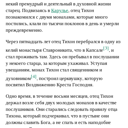
некий премудрый и деятельный в духовной жизни
старец. Подвизаясь в
Карулье
, отец Тихон
познакомился с двумя монахами, которые много
постились, клали по тысячи поклонов в день и умерли
преждевременно.
Через пятнадцать лет отец Тихон перебрался в одну из
[3]
келий монастыря Ставроникита, что в Капсале
, и
стал проживать там. Здесь он пребывал в послушании
у некоего старца, за которым ухаживал. Уступая
увещаниям, монах Тихон стал священником и
[4]
духовником
, построил церквушку, которую
посвятил Воздвижению Креста Господня.
Одно время, в течение восьми месяцев, отец Тихон
держал возле себя двух молодых монахов в качестве
послушников. Они старались следовать правилу отца
Тихона, который подчеркивал, что в пустыне они
должны славить Бога, а не спать и есть наподобие