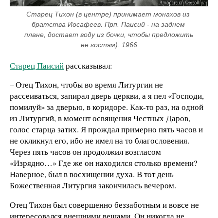
Старец Тихон (в центре) принимает монахов из 
братства Иосафеев. Прп. Паисий - на заднем 
плане, достает воду из бочки, чтобы предложить 
ее гостям). 1966
Старец Паисий
рассказывал:
– Отец Тихон, чтобы во время Литургии не
рассеиваться, запирал дверь церкви, а я пел «Господи,
помилуй» за дверью, в коридоре. Как-то раз, на одной
из Литургий, в момент освящения Честных Даров,
голос старца затих. Я прождал примерно пять часов и
не окликнул его, ибо не имел на то благословения.
Через пять часов он продолжил возгласом
«Изрядно…» Где же он находился столько времени?
Наверное, был в восхищении духа. В тот день
Божественная Литургия закончилась вечером.
Отец Тихон был совершенно беззаботным и вовсе не
интересовался внешними вещами. Он никогда не