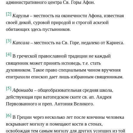
административного центра Св. Горы Афон.
[2]
Карулья
– местность на оконечности Афона, известная
своей дикой, суровой природой и строгой аскезой
обитающих здесь пустынников.
[3]
Капсала
– местность на Св. Горе, недалеко от Кариеса.
[4]
В греческой православной традиции не каждый
священник может принять исповедь, т.е. стать
духовником. Такое право специальным чином вручения
епитрахили епископ дает лишь избранным священникам.
[5]
Афониада
– общеобразовательная средняя школа,
действующая при ватопедском ските св. ап. Андрея
Первозванного и преп. Антония Великого.
[6]
В Греции через несколько лет после кончины человека
вскрывают могилу и помещают кости в стенах,
освобождая тем самым могилу для других усопших из той