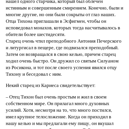
нашел одного старчика, который был облечен
истинным и совершенным смирением. Конечно, были и
многие другие, но они были сокрыты от глаз наших.
Отца Тихона приглашали в Эсфигмен, чтобы он
исповедовал монахов, которых тогда насчитывалось в
обители более шестидесяти.
Старец очень чтил преподобного Антония Печерского
и литургисал в пещере, где подвизался преподобный.
Затем он возвращался в свою келью, причем старец
ходил очень быстро. Он дружил со святым Силуаном
из Росикона, и тот после своего успения явился отцу
Тихону и беседовал с ним.
Некий старец из Кариеса свидетельствует:
– Отец Тихон был очень простым и жил в своем
собственном мире. Он прилагал много духовных
усилий. Хотя, несмотря на то, что много постился,
имел крупное телосложение. Когда он приходил в
нашу келью и мы предлагали ему пищу, он вкушал