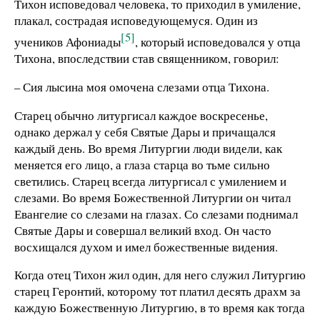
Тихон исповедовал человека, то приходил в умиление,
плакал, сострадая исповедующемуся. Один из
[5]
учеников Афониады
, который исповедовался у отца
Тихона, впоследствии став священником, говорил:
– Сия лысина моя омочена слезами отца Тихона.
Старец обычно литургисал каждое воскресенье,
однако держал у себя Святые Дары и причащался
каждый день. Во время Литургии люди видели, как
меняется его лицо, а глаза старца во тьме сильно
светились. Старец всегда литургисал с умилением и
слезами. Во время Божественной Литургии он читал
Евангелие со слезами на глазах. Со слезами поднимал
Святые Дары и совершал великий вход. Он часто
восхищался духом и имел божественные видения.
Когда отец Тихон жил один, для него служил Литургию
старец Геронтий, которому тот платил десять драхм за
каждую Божественную Литургию, в то время как тогда