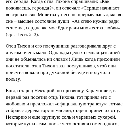
его сердца. Когда отца Тихона спрашивали: «Как
поживаешь, геронда?», он отвечал: «Сердце начинает
возгреваться». Молитва у него не прерывалась даже во
сне – высшее состояние души! «Аз сплю нужды ради
естества, сердце же мое бдит ради множества любви»
(ср.: Песн. 5: 2).
Отец Тихон и его послушники разговаривали друг с
другом очень мало. Однажды целых семнадцать дней
они не обменялись ни словом! Лишь когда приходили
посетители, отец Тихон звал послушников, чтоб они
присутствовали при духовной беседе и получили
пользу.
Когда старец Нектарий, по прозвищу Караманлис, в
первый раз посетил отца Тихона, тот принял его с
любовью и предложил «официальную трапезу»: тотчас
собрав с дерева горсть маслин, старец принес их отцу
Нектарию и еще крупную соль и червивых сухарей,
которые кушал сам, после чего оставил гостя одного,