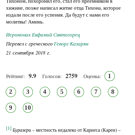
Тихоном, похоронил его, стал его преемником в
хижине, позже написал житие отца Тихона, которое
издали после его успения. Да будут с нами его
молитвы! Аминь.
Иеромонах Евфимий Святогорец
Перевел с греческого
Геворг Казарян
21 сентября 2018 г.
9.9
2759
1
Рейтинг:
Голосов:
Оценка:
2
3
4
5
6
7
8
9
10
[1]
Буразери
– местность недалеко от Кариеса (Кареи) –