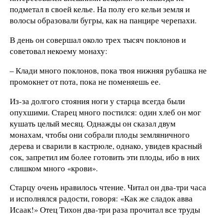
подметал в своей келье. На полу его кельи земля и
волосы образовали бугры, как на панцире черепахи.
В день он совершал около трех тысяч поклонов и
советовал некоему монаху:
– Клади много поклонов, пока твоя нижняя рубашка не
промокнет от пота, пока не поменяешь ее.
Из-за долгого стояния ноги у старца всегда были
опухшими. Старец много постился: один хлеб он мог
кушать целый месяц. Однажды он сказал двум
монахам, чтобы они собрали плоды земляничного
дерева и сварили в кастрюле, однако, увидев красный
сок, запретил им более готовить эти плоды, ибо в них
слишком много «крови».
Старцу очень нравилось чтение. Читал он два-три часа
и исполнялся радости, говоря: «Как же сладок авва
Исаак!» Отец Тихон два-три раза прочитал все труды