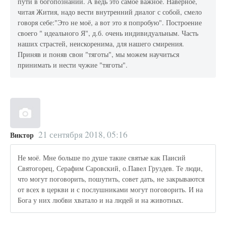
пути в богопознании. А ведь это самое важное. Наверное,
читая Жития, надо вести внутренний диалог с собой, смело
говоря себе:"Это не моё, а вот это я попробую". Построение
своего " идеального Я", д.б. очень индивидуальным. Часть
наших страстей, неискоренима, для нашего смирения.
Приняв и поняв свои "тяготы", мы можем научиться
принимать и нести чужие "тяготы".
21 сентября 2018, 05:16
Виктор
Не моё. Мне больше по душе такие святые как Паисий
Святогорец, Серафим Саровский, о.Павел Груздев. Те люди,
что могут поговорить, пошутить, совет дать, не закрываются
от всех в церкви и с послушниками могут поговорить. И на
Бога у них любви хватало и на людей и на животных.