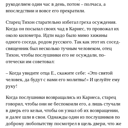
рукоделием один час в день, потом – полчаса, а
впоследствии и вовсе его прекратили.
Старец Тихон старательно избегал греха осуждения.
Когда он посылал своих чад в Кариес, то провожал их
около километра. Идти надо было мимо хижины
одного соседа, родом русского. Так как этот их сосед-
священник был несколько тучным человеком, отец
Тихон, чтобы послушники его не осуждали, по-
отечески им советовал:
– Когда увидите отца Е., скажите себе: «Это святой
человек, да будут с нами его молитвы!» И целуйте ему
руку!
Когда послушники возвращались из Кариеса, старец
говорил, чтобы они не беспокоили его, а лишь стучали
в дверь его кельи, чтобы он узнал об их возвращении,
и далее шли в свои. Однажды один из послушников по
доброму любопытству посмотрел в щель двери, что же