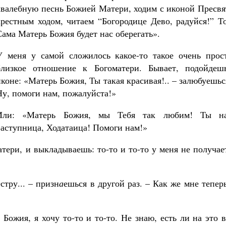
хвалебную песнь Божией Матери, ходим с иконой Пресвя
крестным ходом, читаем “Богородице Дево, радуйся!” Т
Сама Матерь Божия будет нас оберегать».
У меня у самой сложилось какое-то такое очень прост
близкое отношение к Богоматери. Бывает, подойдеш
иконе: «Матерь Божия, Ты такая красивая!.. – залюбуешьс
Ну, помоги нам, пожалуйста!»
Или: «Матерь Божия, мы Тебя так любим! Ты н
Заступница, Ходатаица! Помоги нам!»
атери, и выкладываешь: то-то и то-то у меня не получае
стру... – призн
а
ешься в другой раз. – Как же мне тепер
Божия, я хочу то-то и то-то. Не знаю, есть ли на это 