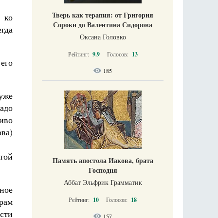
Тверь как терапия: от Григория
 ко
Сороки до Валентина Сидорова
гда
Оксана Головко
Рейтинг:
9.9
Голосов:
13
его
185
уже
чадо
иво
ва)
той
Память апостола Иакова, брата
Господня
Аббат Эльфрик Грамматик
нное
Рейтинг:
10
Голосов:
18
рам
сти
157