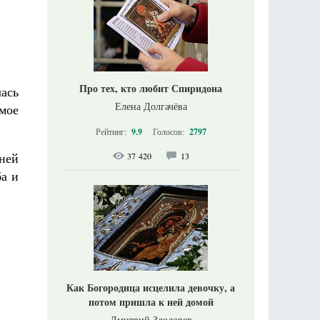
Про тех, кто любит Спиридона
ась
Елена Долгачёва
мое
Рейтинг:
9.9
Голосов:
2797
дней
37 420
13
а и
Как Богородица исцелила девочку, а
потом пришла к ней домой
Дмитрий Злодорев