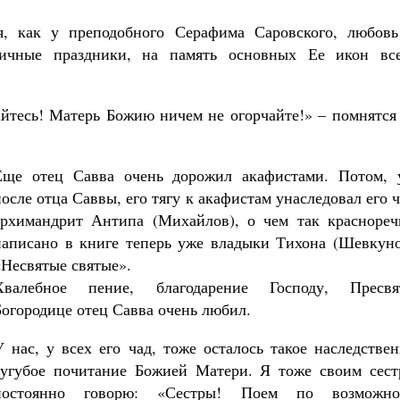
я, как у преподобного Серафима Саровского, любовь
дичные праздники, на память основных Ее икон все
йтесь! Матерь Божию ничем не огорчайте!» – помнятся 
Еще отец Савва очень дорожил акафистами. Потом, 
после отца Саввы, его тягу к акафистам унаследовал его 
архимандрит Антипа (Михайлов), о чем так краснореч
написано в книге теперь уже владыки Тихона (Шевкуно
«Несвятые святые».
Хвалебное пение, благодарение Господу, Пресвя
Богородице отец Савва очень любил.
У нас, у всех его чад, тоже осталось такое наследстве
сугубое почитание Божией Матери. Я тоже своим сест
постоянно говорю: «Сестры! Поем по возможно