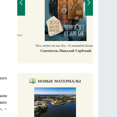
П
Е
аучись у
Чего ждет от нас Бог. 10 заповедей Божиих
Святитель Николай Сербский
ого
НОВЫЕ МАТЕРИАЛЫ
ком
льно
», –