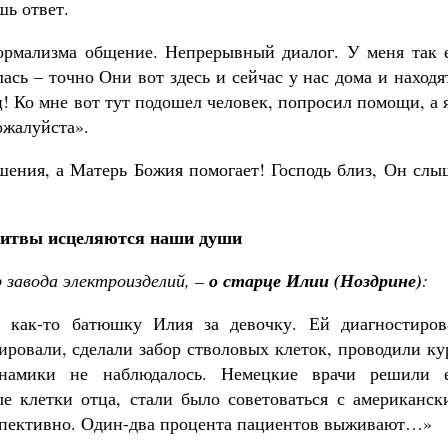
шь ответ.
 формализма общение. Непрерывный диалог. У меня так 
ась – точно Они вот здесь и сейчас у нас дома и находя
! Ко мне вот тут подошел человек, попросил помощи, а 
ожалуйста».
ошения, а Матерь Божия помогает! Господь близ, Он сл
литвы исцеляются наши души
р завода электроизделий, –
о старце Илии (Ноздрине)
:
 как-то батюшку Илия за девочку. Ей диагностиров
ировали, сделали забор стволовых клеток, проводили к
намики не наблюдалось. Немецкие врачи решили 
е клетки отца, стали было советоваться с американск
ерспективно. Один-два процента пациентов выживают…»