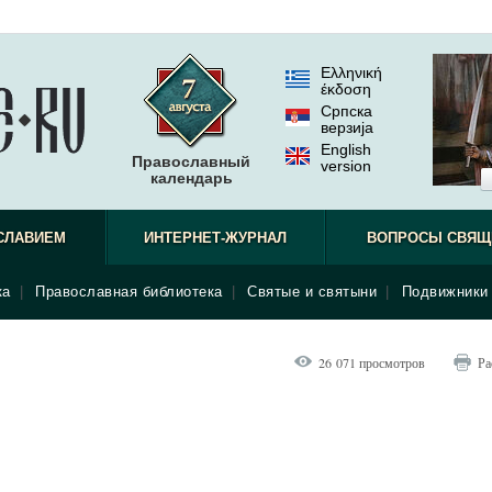
Ελληνική
έκδοση
Српска
верзиjа
English
Православный
version
календарь
СЛАВИЕМ
ИНТЕРНЕТ-ЖУРНАЛ
ВОПРОСЫ СВЯЩ
ка
|
Православная библиотека
|
Святые и святыни
|
Подвижники 
26 071 просмотров
Ра