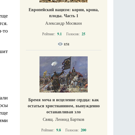
Европейский нацизм: корни, крона,
еще
плоды. Часть 1
тся.
Александр Мосякин
я-то
Рейтинг:
9.1
Голосов:
25
858
ышит
али
Бремя меча и исцеление сердца: как
урсы
остаться христианином, вынужденно
останавливая зло
еще
Свящ. Леонид Бартков
ими
Рейтинг:
9.8
Голосов:
200