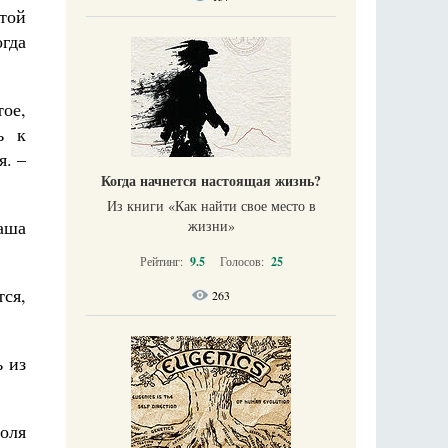
той
огда
ое,
ь к
я. –
Когда начнется настоящая жизнь?
Из книги «Как найти свое место в
аша
жизни​»
Рейтинг:
9.5
Голосов:
25
тся,
263
ь из
воля