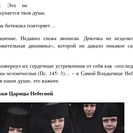
и. Это не
окунается твоя душа.
как батюшка повторяет…
чшение. Недавно снова звонили. Девочка не исцелил
ожительная динамика», которой не давало никакое са
азвернул их сердечные устремления от себя как «после
ны человеческия
(Пс. 145: 3)… – к Самой Владычице Неб
я наши души, это важнее.
ки Царицы Небесной