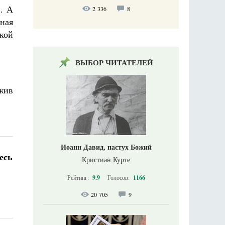
… А
2 336
8
пная
кой
ВЫБОР ЧИТАТЕЛЕЙ
ожив
Иоанн Давид, пастух Божий
есь
Кристиан Курте
Рейтинг:
9.9
Голосов:
1166
20 705
9