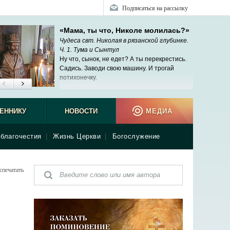
Подписаться на рассылку
«Мама, ты что, Николе молилась?»
Чудеса свт. Николая в рязанской глубинке.
Ч. 1. Тума и Сынтул
Ну что, сынок, не едет? А ты перекрестись.
Садись. Заводи свою машину. И трогай
потихонечку.
ЕННИКУ
НОВОСТИ
МЕДИА
благочестия
|
Жизнь Церкви
|
Богослужение
спечатать