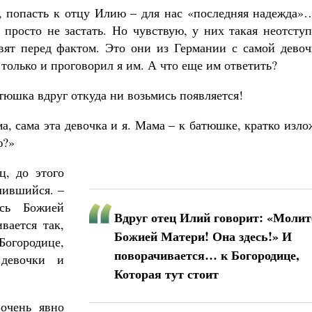
л, попасть к отцу Илию – для нас «последняя надежда»
 просто не застать. Но чувствую, у них такая неотсту
авят перед фактом. Это они из Германии с самой девоч
 только и проговорил я им. А что еще им ответить?
атюшка вдруг откуда ни возьмись появляется!
, сама эта девочка и я. Мама – к батюшке, кратко изл
ю?»
ц, до этого
лившийся. –
есь Божией
Вдруг отец Илий говорит: «Молит
вается так,
Божией Матери! Она здесь!» И
Богородице,
поворачивается… к Богородице,
 девочки и
Которая тут стоит
очень явно