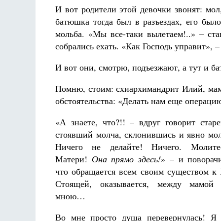
И вот родители этой девочки звонят: мо
батюшка тогда был в разъездах, его было
мольба. «Мы все-таки вылетаем!..» – ст
собрались ехать. «Как Господь управит», –
И вот они, смотрю, подъезжают, а тут и б
Помню, стоим: схиархимандрит Илий, мама
обстоятельства: «Делать нам еще операци
«А знаете, что?!! – вдруг говорит старе
стоявший молча, склонившись и явно мо
Ничего не делайте! Ничего. Молит
Матери!
Она прямо здесь!
» – и поворачи
что обращается всем своим существом к 
Стоящей, оказывается, между мамой
мною…
Во мне просто душа перевернулась! Я 