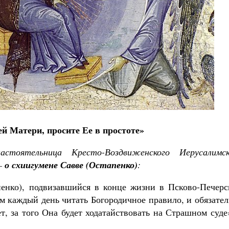
Великомученик Георгий Победоносец. Н
святого
Роман Котов
Как найти своё место в жизни
Кирилл Мурышев
й Матери, просите Ее в простоте»
астоятельница Кресто-Воздвиженского Иерусалимск
 –
о схиигумене Савве (Остапенко)
:
енко), подвизавшийся в конце жизни в Псково-Печерс
ам каждый день читать Богородичное правило, и обязате
, за того Она будет ходатайствовать на Страшном суде