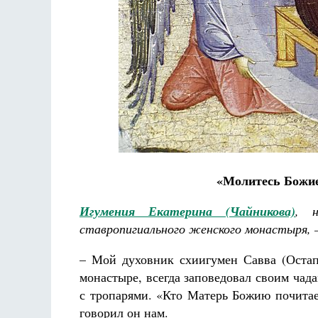
Разлуки не будет
Фредерика де Грааф
«Молитесь Божие
Игумения Екатерина (Чайникова)
, н
ставропигиального женского монастыря,
– Мой духовник схиигумен Савва (Остап
монастыре, всегда заповедовал своим чад
с тропарями. «Кто Матерь Божию почитает
говорил он нам.