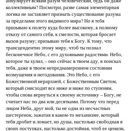
аннулирует всякий разум человеческий, будь он даже
коллективным? Посмотри, разве самая элементарная
логика не заставляет признать существование разума
за пределами этого видимого мира? Но я тебя
призываю к полету куда более высокому, к полному
отказу от самого себя, к смелости, которая бросает
вызов разуму; призываю тебя к Богу. К тому, что
трансцендентно этому миру, чтоб ты познал
бесконечное Небо, с его духовными радостями. Небо,
которое ты хулил, – оно сейчас в твоем аду, в поисках
тебя, даже в твоем непреднамеренном состоянии
возмущения и негодования. Это Небо, с его
Божественной иерархией, с Божественным Светом,
который снисходит все ниже и ниже по ступеням,
чтобы снова вернуться к своему источнику – Богу, не
считает нас по два или десятками. Потому что перед
лицом Неба, друг мой, ты не одна из несчастных
шестеренок, зажатая в каком-то механизме, который
тебя дробит и ломает, но душа, настолько свободная в
своих поступках, настолько достойная, чтоб ее ценили,