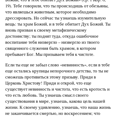
19). Тебе говорили, что ты происходишь от обезьяны,
что являешься животным, которое необходимо
дрессировать. Но сейчас ты узнаешь изумительную
вещь: ты храм Божий, и в тебе обитает Дух Божий. Ты
вновь призван к своему метафизическому
достоинству; ты поднят туда, откуда ошибочное
воспитание тебя низвергло – низвергло из твоего
священного служения быть храмом, в котором
пребывает Бог. Мы призываем тебя к чистоте.
Если ты еще не забыл слово «невинность», если в тебе
еще остались крупицы непорочного детства, то ты не
сможешь противиться этому призыву. Приди в
Церковь Христову! Приди и открой, что еще
существует невинность и чистота, что есть кротость и
что есть любовь. Ты узнаешь смысл своего
существования в мире, узнаешь, какова цель нашей
жизни. К своему удивлению, узнаешь, что наша жизнь
не заканчивается смертью, но воскресением; что