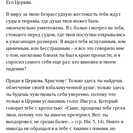
Его Церкви.
В миру за твою безрассудную жестокость тебя ждут
суды и тюрьмы, где душа твоя может быть
окончательно уничтожена. Я с болью смотрел на тебя,
стоящего перед судом, где твои поступки открывались
в ужасающих размерах. Я видел тебя испуганным, или
циничным, или бесстрашным – и все это говорило мне
о том, насколько близок ты был к краю пропасти; и я
спросил самого себя еще раз: кто виновен в твоем
падении?
Приди в Церковь Христову! Только здесь ты найдешь
облегчение своей взбаламученной душе; только здесь
ты будешь чувствовать себя уверенно, потому что
только в Церкви услышишь голос Иисуса, Который
говорит тебе с кротостью: «Сыне, прощены тебе грехи
твои, потому что ты многое претерпел. Вот, ты
выздоровел; не греши более...» (ср. Ин. 5, 14). Никто и
никогда не обращался к тебе с такими словами, но