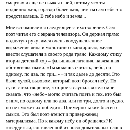
смертью и еще не свыкся с ней, потому что ты
подлинно жив, гораздо более жив, чем ты сам себе это
представляешь. В тебе небо и земля...
Мне вспоминается следующее стихотворение. Сам
поэт читал его с экрана телевизора. Он держал прямо
поднятую руку, имел очень воодушевленное
выражение лица и монотонно скандировал, желая
ввести слушателя в своего рода транс. Каждому стиху
вторил детский хор – фальшивая литания, навязанная
обстоятельствами: «Ты можешь считать, небо, по
одному, по два, по три...» – и так далее до десяти. Это
было хулой, вызовом, который поэт бросал небу. По
сути, стихотворение, которое я слушал, хотело мне
сказать, что «небо» могло считать поэта и тех, кто был
с ним, по одному или по два, или по три, долго и нудно,
но не сможет их победить. Примерно таким был его
смысл. Это был поэт-атеист и приверженец
материализма. Но к какому небу он обращался? К
«тверди» ли, составленной из последовательных слоев