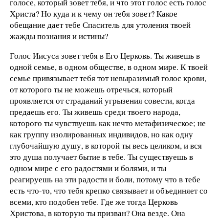
голосе, который зовет тебя, и что этот голос есть голос
Христа? Но куда и к чему он тебя зовет? Какое
обещание дает тебе Спаситель для утоления твоей
жажды познания и истины?
Голос Иисуса зовет тебя в Его Церковь. Ты живешь в
одной семье, в одном обществе, в одном мире. К твоей
семье привязывает тебя тот невыразимый голос крови,
от которого ты не можешь отречься, который
проявляется от страданий угрызения совести, когда
предаешь его. Ты живешь среди твоего народа,
которого ты чувствуешь как нечто метафизическое; не
как группу изолированных индивидов, но как одну
глубочайшую душу, в которой ты весь целиком, и вся
это душа получает бытие в тебе. Ты существуешь в
одном мире с его радостями и болями, и ты
реагируешь на эти радости и боли, потому что в тебе
есть что-то, что тебя крепко связывает и объединяет со
всеми, кто подобен тебе. Где же тогда Церковь
Христова, в которую ты призван? Она везде. Она