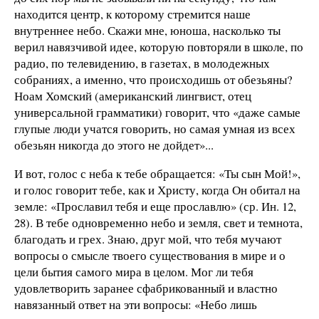
находится центр, к которому стремится наше
внутреннее небо. Скажи мне, юноша, насколько ты
верил навязчивой идее, которую повторяли в школе, по
радио, по телевидению, в газетах, в молодежных
собраниях, а именно, что происходишь от обезьяны?
Ноам Хомский (американский лингвист, отец
универсальной грамматики) говорит, что «даже самые
глупые люди учатся говорить, но самая умная из всех
обезьян никогда до этого не дойдет»...
И вот, голос с неба к тебе обращается: «Ты сын Мой!»,
и голос говорит тебе, как и Христу, когда Он обитал на
земле: «Прославил тебя и еще прославлю» (ср. Ин. 12,
28). В тебе одновременно небо и земля, свет и темнота,
благодать и грех. Знаю, друг мой, что тебя мучают
вопросы о смысле твоего существования в мире и о
цели бытия самого мира в целом. Мог ли тебя
удовлетворить заранее сфабрикованный и властно
навязанный ответ на эти вопросы: «Небо лишь