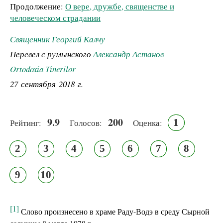
Продолжение:
О вере, дружбе, священстве и
человеческом страдании
Священник Георгий Калчу
Перевел с румынского
Александр Астанов
Ortodoxia Tinerilor
27 сентября 2018 г.
9.9
200
1
Рейтинг:
Голосов:
Оценка:
2
3
4
5
6
7
8
9
10
[1]
Слово произнесено в храме Раду-Водэ в среду Сырной