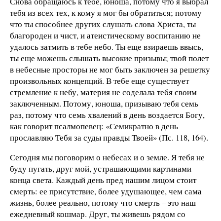
Снова обращаюсь к тебе, юноша, потому что я выбрал
тебя из всех тех, к кому я мог бы обратиться; потому
что ты способнее других слушать слова Христа, ты
благороден и чист, и атеистическому воспитанию не
удалось затмить в тебе небо. Ты еще взираешь ввысь,
ты еще можешь слышать высокие призывы; твой полет
в небесные просторы не мог быть заключен за решетку
произвольных концепций. В тебе еще существует
стремление к небу, материя не соделала тебя своим
заключенным. Потому, юноша, призываю тебя семь
раз, потому что семь хвалений в день воздается Богу,
как говорит псалмопевец: «Семикратно в день
прославляю Тебя за суды правды Твоей» (Пс. 118, 164).
Сегодня мы поговорим о небесах и о земле. Я тебя не
буду пугать, друг мой, устрашающими картинами
конца света. Каждый день пред нашим лицом стоит
смерть: ее присутствие, более удушающее, чем сама
жизнь, более реально, потому что смерть – это наш
ежедневный кошмар. Друг, ты живешь рядом со