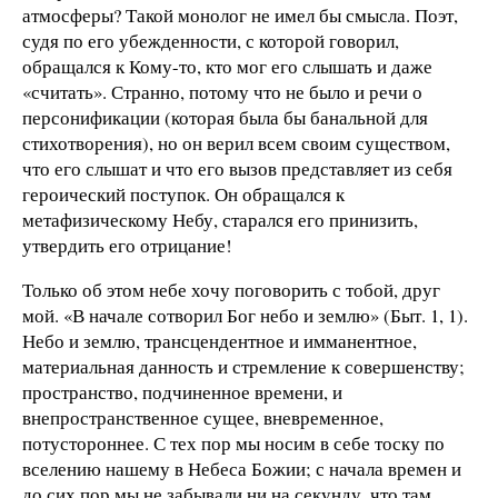
атмосферы? Такой монолог не имел бы смысла. Поэт,
судя по его убежденности, с которой говорил,
обращался к Кому-то, кто мог его слышать и даже
«считать». Странно, потому что не было и речи о
персонификации (которая была бы банальной для
стихотворения), но он верил всем своим существом,
что его слышат и что его вызов представляет из себя
героический поступок. Он обращался к
метафизическому Небу, старался его принизить,
утвердить его отрицание!
Только об этом небе хочу поговорить с тобой, друг
мой. «В начале сотворил Бог небо и землю» (Быт. 1, 1).
Небо и землю, трансцендентное и имманентное,
материальная данность и стремление к совершенству;
пространство, подчиненное времени, и
внепространственное сущее, вневременное,
потустороннее. С тех пор мы носим в себе тоску по
вселению нашему в Небеса Божии; с начала времен и
до сих пор мы не забывали ни на секунду, что там