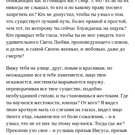
обижающих вас и гонящих вас» (Мф. 5, 44)? Если ты их
никогда не слышал, то кто и по какому праву посмел
запретить их? Кто не допустил, чтобы ты узнал о том,
что существует лучший путь, более прямой и простой,
чем тот, по которому ты сейчас блуждаешь на ощупь?
Кто прикрыл тебе глаза, чтобы ты не мог увидеть того
удивительного Света Любви, проповедующего словом,
и делом, и самой Своею жизнью, и любовью, даже до
смерти?
Вижу тебя на улице, друг, юным и красивым, но
неожиданно все в тебе изменяется, лицо твое
искажается, инстинкты вырываются наружу,
переворачивая все твое существо, подобно
необузданной стихии, и ты становишься жестоким. Где
ты научился жестокости, юноша? От кого? Я видел
твою кроткую мать со слезами на глазах, видел лицо
твоего отца, окаменелое от боли сожаления, – и я
узнал, что не от них ты этому научился. Тогда где же?
Преклони ухо свое – и услышь призыв Иисуса, призыв