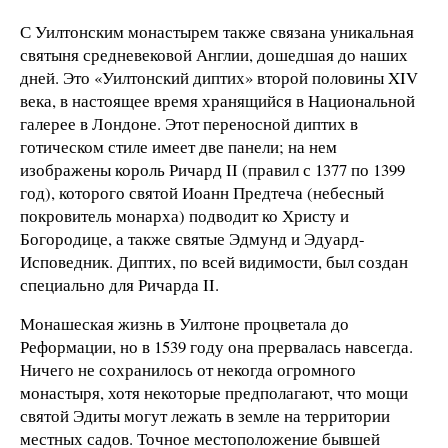
С Уилтонским монастырем также связана уникальная
святыня средневековой Англии, дошедшая до наших
дней. Это «Уилтонский диптих» второй половины XIV
века, в настоящее время хранящийся в Национальной
галерее в Лондоне. Этот переносной диптих в
готическом стиле имеет две панели; на нем
изображены король Ричард II (правил с 1377 по 1399
год), которого святой Иоанн Предтеча (небесный
покровитель монарха) подводит ко Христу и
Богородице, а также святые Эдмунд и Эдуард-
Исповедник. Диптих, по всей видимости, был создан
специально для Ричарда II.
Монашеская жизнь в Уилтоне процветала до
Реформации, но в 1539 году она прервалась навсегда.
Ничего не сохранилось от некогда огромного
монастыря, хотя некоторые предполагают, что мощи
святой Эдиты могут лежать в земле на территории
местных садов. Точное местоположение бывшей