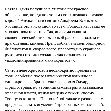
Святая Эдита получила в Уилтоне прекрасное
образование, пойдя по стопам своих великих предков –
королей Ательстана и святого Альфреда Великого.
Угодница была искусной во всем, Господь наградил ее
множеством талантов. Так, она сама вышила
священнический стихарь тонкой работы из золота и
драгоценных камней. Преподобная владела обширной
библиотекой и, скорее всего, превосходно украшала
рукописи (техника создания так называемых
«иллюминированных манускриптов»).
Святой деве Христовой неоднократно предлагали
трон, особенно после мученической кончины ее
единокровного брата – святого короля Эдуарда-
страстотерпца, но угодница каждый раз отказывалась
от земной власти, желая всецело служить своему
Творцу всю жизнь. Преподобной также в разное время
предлагали стать игуменией трех разных монастырей,
на что Эдита каждый раз отвечала смиренным отказом,