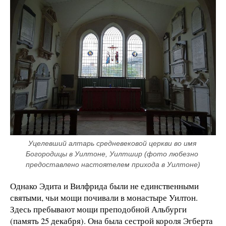
Уцелевший алтарь средневековой церкви во имя 
Богородицы в Уилтоне, Уилтшир (фото любезно 
предоставлено настоятелем прихода в Уилтоне)
Однако Эдита и Вилфрида были не единственными
святыми, чьи мощи почивали в монастыре Уилтон.
Здесь пребывают мощи преподобной Альбурги
(память 25 декабря). Она была сестрой короля Эгберта