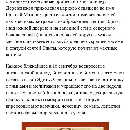
организует ежегодные процессии к источнику.
Деревенская приходская церковь освящена во имя
Божией Матери; среди ее достопримечательностей –
два красивых витража с изображением святой Эдиты
(над южной дверью и на западной стене северного
бокового нефа) и посвященная ей хоругвь. Фасад
местного деревенского клуба красиво украшен часами
и статуей святой Эдиты, которую почитают местные
жители.
Каждое ближайшее к 16 сентября воскресенье
англиканский приход Богородицы в Кемсинге отмечает
память святой Эдиты. Совершают шествия к источнику
с гимнами и молитвами и украшают его на две недели,
используя цветы (обычно розы), а также декоративную
плоскую панель из мокрой глины, в которую
впрессовывают камушки, чечевицу, семена, лепестки
цветов в форме определенного узора.