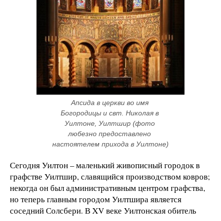
Апсида в церкви во имя 
Богородицы и свт. Николая в 
Уилтоне, Уилтшир (фото 
любезно предоставлено 
настоятелем прихода в Уилтоне)
Сегодня Уилтон – маленький живописный городок в
графстве Уилтшир, славящийся производством ковров;
некогда он был административным центром графства,
но теперь главным городом Уилтшира является
соседний Солсбери. В XV веке Уилтонская обитель