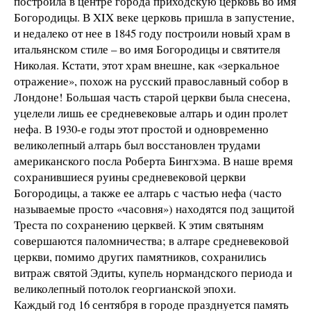
построила в центре города приходскую церковь во имя
Богородицы. В XIX веке церковь пришла в запустение,
и недалеко от нее в 1845 году построили новый храм в
итальянском стиле – во имя Богородицы и святителя
Николая. Кстати, этот храм внешне, как «зеркальное
отражение», похож на русский православный собор в
Лондоне! Большая часть старой церкви была снесена,
уцелели лишь ее средневековые алтарь и один пролет
нефа. В 1930-е годы этот простой и одновременно
великолепный алтарь был восстановлен трудами
американского посла Роберта Бингхэма. В наше время
сохранившиеся руины средневековой церкви
Богородицы, а также ее алтарь с частью нефа (часто
называемые просто «часовня») находятся под защитой
Треста по сохранению церквей. К этим святыням
совершаются паломничества; в алтаре средневековой
церкви, помимо других памятников, сохранились
витраж святой Эдиты, купель нормандского периода и
великолепный потолок георгианской эпохи.
Каждый год 16 сентября в городе празднуется память