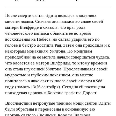
После смерти святая Эдита являлась в видениях
многим людям. Сначала она явилась во славе своей
матери Вилфриде и сказала, что враг рода
человеческого пытался обвинить ее во время
восхождения на Небеса, но святая ударила его по
голове и быстро достигла Рая. Затем она приходила и к
некоторым монахиням Уилтона. По молитвам
преподобной на ее могиле начали совершаться чудеса.
Что касается ее матери Вилфриды, то к тому времени
она стала игуменией Уилтона. Прославившаяся своей
мудростью и глубоким покаянием, она местно
почиталась в лике святых после своей смерти в 988
году (память 13/26 сентября). Сегодня ей посвящена
приходская церковь в Хортоне графства Дорсет.
Впоследствии нетронутые тлением мощи святой Эдиты
были обретены и перенесены в основанную ею
церковь святого Дионисия. Короли Этельред