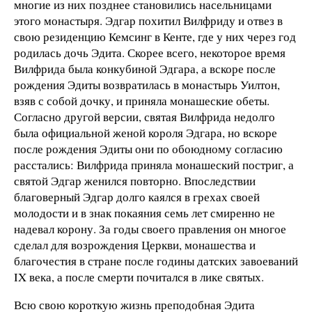
многие из них позднее становились насельницами
этого монастыря. Эдгар похитил Вилфриду и отвез в
свою резиденцию Кемсинг в Кенте, где у них через год
родилась дочь Эдита. Скорее всего, некоторое время
Вилфрида была конкубиной Эдгара, а вскоре после
рождения Эдиты возвратилась в монастырь Уилтон,
взяв с собой дочку, и приняла монашеские обеты.
Согласно другой версии, святая Вилфрида недолго
была официальной женой короля Эдгара, но вскоре
после рождения Эдиты они по обоюдному согласию
расстались: Вилфрида приняла монашеский постриг, а
святой Эдгар женился повторно. Впоследствии
благоверный Эдгар долго каялся в грехах своей
молодости и в знак покаяния семь лет смиренно не
надевал корону. За годы своего правления он многое
сделал для возрождения Церкви, монашества и
благочестия в стране после годины датских завоеваний
IX века, а после смерти почитался в лике святых.
Всю свою короткую жизнь преподобная Эдита