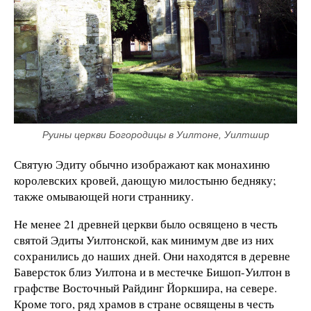
Руины церкви Богородицы в Уилтоне, Уилтшир
Святую Эдиту обычно изображают как монахиню
королевских кровей, дающую милостыню бедняку;
также омывающей ноги страннику.
Не менее 21 древней церкви было освящено в честь
святой Эдиты Уилтонской, как минимум две из них
сохранились до наших дней. Они находятся в деревне
Баверсток близ Уилтона и в местечке Бишоп-Уилтон в
графстве Восточный Райдинг Йоркшира, на севере.
Кроме того, ряд храмов в стране освящены в честь