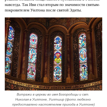
навсегда. Так Иви стал вторым по значимости святым-
покровителем Уилтона после святой Эдиты.
Витражи в церкви во имя Богородицы и свт. 
Николая в Уилтоне, Уилтшир (фото любезно 
предоставлено настоятелем прихода в Уилтоне)