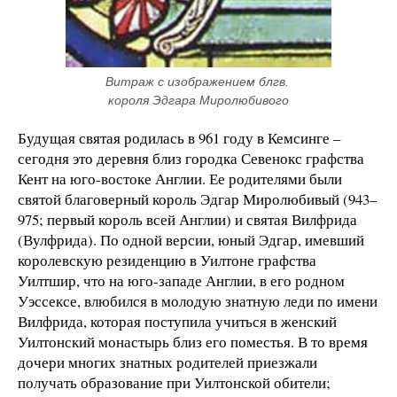
Витраж с изображением блгв. 
короля Эдгара Миролюбивого
Будущая святая родилась в 961 году в Кемсинге –
сегодня это деревня близ городка Севенокс графства
Кент на юго-востоке Англии. Ее родителями были
святой благоверный король Эдгар Миролюбивый (943–
975; первый король всей Англии) и святая Вилфрида
(Вулфрида). По одной версии, юный Эдгар, имевший
королевскую резиденцию в Уилтоне графства
Уилтшир, что на юго-западе Англии, в его родном
Уэссексе, влюбился в молодую знатную леди по имени
Вилфрида, которая поступила учиться в женский
Уилтонский монастырь близ его поместья. В то время
дочери многих знатных родителей приезжали
получать образование при Уилтонской обители;