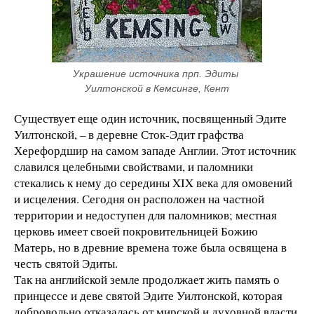
Украшение источника прп. Эдиты 
Уилтонской в Кемсинге, Кент
Существует еще один источник, посвященный Эдите
Уилтонской, – в деревне Сток-Эдит графства
Херефордшир на самом западе Англии. Этот источник
славился целебными свойствами, и паломники
стекались к нему до середины XIX века для омовений
и исцеления. Сегодня он расположен на частной
территории и недоступен для паломников; местная
церковь имеет своей покровительницей Божию
Матерь, но в древние времена тоже была освящена в
честь святой Эдиты.
Так на английской земле продолжает жить память о
принцессе и деве святой Эдите Уилтонской, которая
добровольно отказалась от мирской и духовной власти