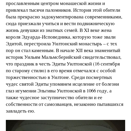
прославленным центром монашеской жизни и
привлекал тысячи паломников. История этой обители
была прекрасно задокументирована современниками,
сюда приезжали учиться и вести подвижническую
жизнь девушки из знатных семей. В XI веке жена
короля Эдуарда-Исповедника, которую тоже звали
Эдитой, перестроила Уилтонский монастырь – с тех
пор он стал каменным. В начале XII века знаменитый
историк Уильям Мальмсберийский свидетельствовал,
что праздник в честь Эдиты Уилтонской (16 сентября
по старому стилю) в его время отмечался с особой
торжественностью в Уилтоне. Среди посмертных
чудес святой Эдиты упомянем исцеление от болезни
глаз игумении Эльгивы Уилтонской в 1066 году, а
также чудесное заступничество обители и ее
собственности от самозванцев, незаконно пытавшихся
завладеть ею.