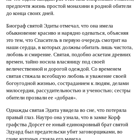
предпочтя жизнь простой монахини в родной обители
до конца своих дней.
Биограф святой Эдиты отмечал, что она имела
обыкновение красиво и нарядно одеваться, объясняя
это тем, что Спаситель в первую очередь смотрит на
наши сердца, в которых должны обитать лишь чистота,
любовь и смирение. Святая, подобно аскетам древних
времен, тайно носила власяницу под своей
величественной и дорогой одеждой. Со временем
святая стяжала всеобщую любовь и уважение своей
богоугодной жизнью, состраданием к людям, делами
милосердия, рассудительностью и ученостью; сестры
обители прозвали ее «добрая».
Однажды святая Эдита увидела во сне, что потеряла
правый глаз. Наутро она узнала, что в замке Корф
графства Дорсет ее юный единокровный брат святой
Эдуард был предательски убит заговорщиками, во
главе которых стояла его мачеха.