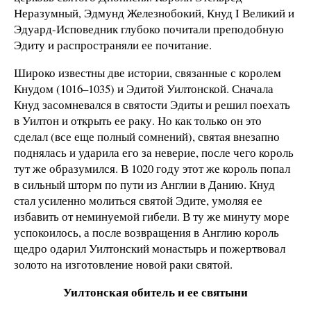
Неразумный, Эдмунд Железнобокий, Кнуд I Великий и
Эдуард-Исповедник глубоко почитали преподобную
Эдиту и распространяли ее почитание.
Широко известны две истории, связанные с королем
Кнудом (1016–1035) и Эдитой Уилтонской. Сначала
Кнуд засомневался в святости Эдиты и решил поехать
в Уилтон и открыть ее раку. Но как только он это
сделал (все еще полный сомнений), святая внезапно
поднялась и ударила его за неверие, после чего король
тут же образумился. В 1020 году этот же король попал
в сильный шторм по пути из Англии в Данию. Кнуд
стал усиленно молиться святой Эдите, умоляя ее
избавить от неминуемой гибели. В ту же минуту море
успокоилось, а после возвращения в Англию король
щедро одарил Уилтонский монастырь и пожертвовал
золото на изготовление новой раки святой.
Уилтонская обитель и ее святыни