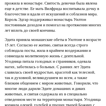
прожила в монастыре. Святость девочки была явлена
еще в детстве. Ее мать Вилфрида воспитывала дочку в
благочестии и вдали от искушений и соблазнов мира.
Король Эдгар поддерживал монастырь Уилтон
постоянным доходом и помогал на протяжении многих
лет вплоть до своей кончины.
Эдита приняла монашеские обеты в Уилтоне в возрасте
15 лет. Согласно ее житию, святая всегда строго
соблюдала посты, жила в крайнем воздержании и
совмещала молитвенную жизнь с деятельной.
Угодница питала голодных и странников, одевала
нагих, заботилась о больных. С ранних лет Эдита
славилась своей мудростью, красотой как телесной,
так и духовной, великодушием во всем, а также
близким общением с миром животных. Говорили, что
многие люди дарили Эдите домашних и диких
животных, и святая содержала их в специально
отведенном месте на территории монастыря. Угодница
кормила оленей, голубей и прочих тварей Божиих с