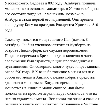
Уэссексского. Овдовев в 802 году, Альбурга приняла
монашество и основала монастырь в Уилтоне; община
его состояла тогда из 12 монахинь. Возможно,
Альбурга стала первой его игуменией. Она предала
свою душу Богу на праздник Рождества Христова 810
года.
Также тут покоятся мощи святого Иви (память 8
октября). Он был учеником святителя Кутберта на
острове Линдисфарн, где служил иеродиаконом.
Позднее переехал в Бретань, где оставшуюся часть
своей жизни был странствующим проповедником и
пустынником. Он совершил много чудес и преставился
около 690 года. В X веке бретонские монахи взяли с
собой его мощи в Англию с целью собрать средства
для своего монастыря. Когда во время посещения
монастыря в Уилтоне мощи святого Иви были
положены на престол церкви, вдруг оказалось, что их
нельзя сдвинуть с места! Все сочли это знаком свыше и
решили оставить мощи святого пустынника в Уилтоне