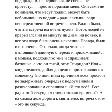
под дождем, не нервничая, не спеша, не
протестуя, – просто поразили меня. Они сами не
понимали, что несут подвиг, может быть
небольшой, но подвиг – ради святыни, ради
непосредственной встречи с нею. Видно было,
что эта встреча им очень нужна. Поток людей не
прерывался ни на минуту ни днем, ни ночью, и
все эти люди были очень искренни. Правда, были
и огорчения. Огорчало, когда человек,
отстоявший длинную очередь и приложившийся
к мощам, подходил ко мне и спрашивал:
батюшка, а кто он такой, этот Спиридон? Или –
когда человек, дойдя до цели и приложившись к
мощевику (по понятным причинам всех просили
не задерживать очередь) с недоумением и
разочарованием спрашивал: «И это всё?.. Вот
ради этой секунды я стоял столько времени?» А
на самом деле дорога к святителю, встреча с ним
– это не секунда.