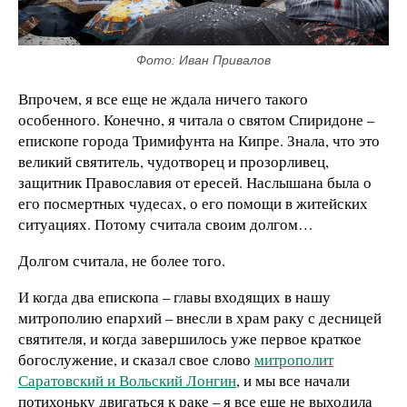
Фото: Иван Привалов
Впрочем, я все еще не ждала ничего такого
особенного. Конечно, я читала о святом Спиридоне –
епископе города Тримифунта на Кипре. Знала, что это
великий святитель, чудотворец и прозорливец,
защитник Православия от ересей. Наслышана была о
его посмертных чудесах, о его помощи в житейских
ситуациях. Потому считала своим долгом…
Долгом считала, не более того.
И когда два епископа – главы входящих в нашу
митрополию епархий – внесли в храм раку с десницей
святителя, и когда завершилось уже первое краткое
богослужение, и сказал свое слово
митрополит
Саратовский и Вольский Лонгин
, и мы все начали
потихоньку двигаться к раке – я все еще не выходила