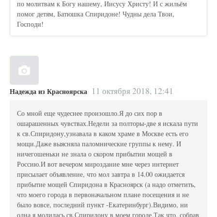
по молитвам к Богу нашему, Иисусу Христу! И с жильём
помог детям, Батюшка Спиридоне! Чудны дела Твои,
Господи!
11 октября 2018, 12:41
Надежда из Красноярска
Со мной еще чудеснее произошло.Я до сих пор в
ошарашенных чувствах.Недели за полторы-две я искала пути
к св.Спиридону,узнавала в каком храме в Москве есть его
мощи.Даже выясняла паломнические группы к нему. И
ничегошеньки не знала о скором прибытии мощей в
Россию.И вот вечером мироздание мне через интернет
присылает объявление, что мол завтра в 14.00 ожидается
прибытие мощей Спиридона в Красноярск (а надо отметить,
что моего города в первоначальном плане посещения и не
было вовсе, последний пункт -Екатеринбург).Видимо, ни
одна я молилась св.Спиридону в моем городе.Так что, собрав