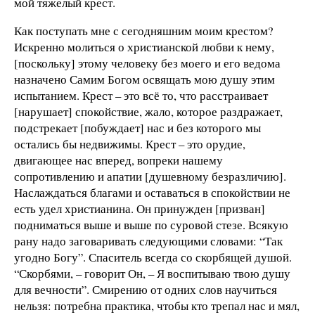
мой тяжелый крест.
Как поступать мне с сегодняшним моим крестом?
Искренно молиться о христианской любви к нему,
[поскольку] этому человеку без моего и его ведома
назначено Самим Богом освящать мою душу этим
испытанием. Крест – это всё то, что расстраивает
[нарушает] спокойствие, жало, которое раздражает,
подстрекает [побуждает] нас и без которого мы
остались бы недвижимы. Крест – это орудие,
двигающее нас вперед, вопреки нашему
сопротивлению и апатии [душевному безразличию].
Наслаждаться благами и оставаться в спокойствии не
есть удел христианина. Он принужден [призван]
подниматься выше и выше по суровой стезе. Всякую
рану надо заговаривать следующими словами: “Так
угодно Богу”. Спаситель всегда со скорбящей душой.
“Скорбями, – говорит Он, – Я воспитываю твою душу
для вечности”. Смирению от одних слов научиться
нельзя: потребна практика, чтобы кто трепал нас и мял,