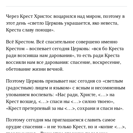
Через Крест Христос воцарился над миром, поэтому в
этот день «светло Церковь украшается, яко невеста,
Креста славу поющи».
Всё Крестом. Всё спасительное совершено именно
Крестом – воспевает сегодня Церковь: «вся бо Креста
ради возсияша нам дарования», то есть ради Креста
воссияли нам все дарования: спасение, воскресение,
обетование жизни вечной.
Поэтому Церковь призывает нас сегодня со «светлым
(радостным) лицем и языком» с ясным и несомненным
упованием воспевать: «Нас ради, Христе, <…> на
Крест возшед, <…> спаси ны <…> силою твоею»,
«Крест претерпевый за ны <…>, сохрани и спаси ны».
Поэтому сегодня мы приглашаемся славить самое
орудие спасения – и не только Крест, но и «копие <…>,