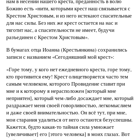
нам в несении нашего креста, преданность в волю
Божию есть «нити, которыми крест наш связывается с
Крестом Христовым, и из него истекают спасительные
для нас силы. Без них же крест остается на нас и
тяготит нас, а спасительности не имеет, будучи
разъединен с Крестом Христовым».
В бумагах отца Иоанна (Крестьянкина) сохранились
записи с названием «Сегодняшний мой крест»:
«Горе тому, у кого нет ежедневного креста, горе тому,
кто противится ему! Крест олицетворяется часто тем
самым человеком, которого Провидение ставит при
мне и к которому я нерасположен [который мне
неприятен], который чем-либо досаждает мне, который
раздражает меня своей говорливостью, легкомыслием
и даже своей внимательностью. Он всё тут, при мне,
мои старания удалиться от него остаются безуспешны.
Кажется, будто какая-то тайная сила умножает
[увеличивает] его [этого человека] в моих глазах. Вот