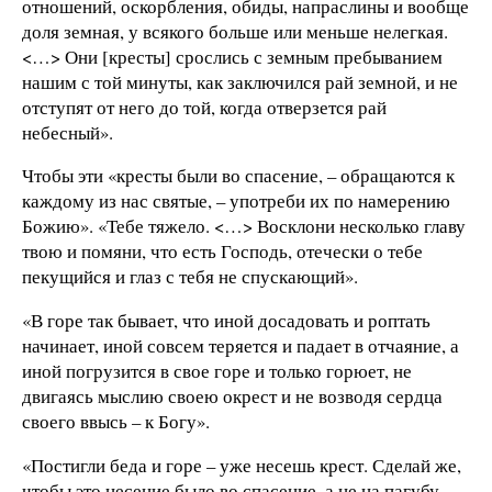
отношений, оскорбления, обиды, напраслины и вообще
доля земная, у всякого больше или меньше нелегкая.
<…> Они [кресты] срослись с земным пребыванием
нашим с той минуты, как заключился рай земной, и не
отступят от него до той, когда отверзется рай
небесный».
Чтобы эти «кресты были во спасение, – обращаются к
каждому из нас святые, – употреби их по намерению
Божию». «Тебе тяжело. <…> Восклони несколько главу
твою и помяни, что есть Господь, отечески о тебе
пекущийся и глаз с тебя не спускающий».
«В горе так бывает, что иной досадовать и роптать
начинает, иной совсем теряется и падает в отчаяние, а
иной погрузится в свое горе и только горюет, не
двигаясь мыслию своею окрест и не возводя сердца
своего ввысь – к Богу».
«Постигли беда и горе – уже несешь крест. Сделай же,
чтобы это несение было во спасение, а не на пагубу.