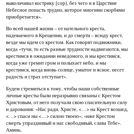
выколачивал кострику [сор], без чего и в Царствие
Небесное попасть трудно, которое многими скорбями
приобретается».
Во всей нашей жизни – от нательного креста,
надеваемого в Крещении, и до смерти – всюду крест,
везде мы идем со крестом. Как говорят подвижники,
когда «тучи, то есть разные трудности надвигаются, мы
крестимся в ожидании неведомого, и мы крестимся,
когда уже гремит гром и полыхает небо, и мы
крестимся, когда вновь солнце, умытое и ясное, несет
радость и страх отступает».
Будем стремиться к тому, чтобы наши собственные
личные кресты были неразрывно связаны с Крестом
Христовым, от него получали свою спасительную силу
и дарования: «Нас ради, Христе, <…> на Крест возшед,
<…> спаси ны <…> силою твоею», «иже Крестом
смерть упразднивый и нас свободивый, слава Тебе».
Аминь.