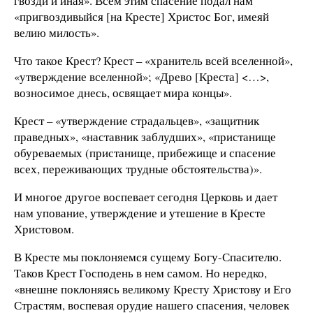
гвозди и иная». Всем этим спасение подал нам
«пригвоздивыйся [на Кресте] Христос Бог, имеяй
велию милость».
Что такое Крест? Крест – «хранитель всей вселенной»,
«утверждение вселенной»; «Древо [Креста] <…>,
возносимое днесь, освящает мира концы».
Крест – «утверждение страдальцев», «защитник
праведных», «наставник заблудших», «пристанище
обуреваемых (пристанище, прибежище и спасение
всех, переживающих трудные обстоятельства)».
И многое другое воспевает сегодня Церковь и дает
нам упование, утверждение и утешение в Кресте
Христовом.
В Кресте мы поклоняемся сущему Богу-Спасителю.
Таков Крест Господень в нем самом. Но нередко,
«внешне поклоняясь великому Кресту Христову и Его
Страстям, воспевая орудие нашего спасения, человек