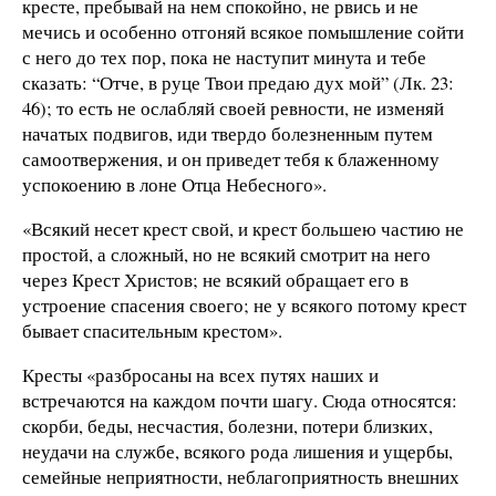
кресте, пребывай на нем спокойно, не рвись и не
мечись и особенно отгоняй всякое помышление сойти
с него до тех пор, пока не наступит минута и тебе
сказать: “Отче, в руце Твои предаю дух мой” (Лк. 23:
46); то есть не ослабляй своей ревности, не изменяй
начатых подвигов, иди твердо болезненным путем
самоотвержения, и он приведет тебя к блаженному
успокоению в лоне Отца Небесного».
«Всякий несет крест свой, и крест большею частию не
простой, а сложный, но не всякий смотрит на него
через Крест Христов; не всякий обращает его в
устроение спасения своего; не у всякого потому крест
бывает спасительным крестом».
Кресты «разбросаны на всех путях наших и
встречаются на каждом почти шагу. Сюда относятся:
скорби, беды, несчастия, болезни, потери близких,
неудачи на службе, всякого рода лишения и ущербы,
семейные неприятности, неблагоприятность внешних