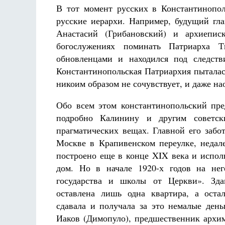
В тот момент русских в Константинопо
русские иерархи. Например, будущий гл
Анастасий (Грибановский) и архиепи
богослужениях поминать Патриарха 
обновленцами и находился под следств
Константинопольская Патриархия пыталас
никоим образом не сочувствует, и даже на
Обо всем этом константинопольский пре
подробно Калинину и другим советск
прагматических вещах. Главной его забо
Москве в Крапивенском переулке, недал
построено еще в конце XIX века и испол
дом. Но в начале 1920-х годов на не
государства и школы от Церкви». Зда
оставлена лишь одна квартира, а оста
сдавала и получала за это немалые день
Иаков (Димопуло), предшественник архим