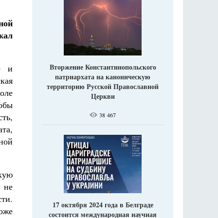
ной
жал
Вторжение Константинопольского
е и
патриархата на каноническую
кая
территорию Русской Православной
оле
Церкви
обы
38 467
ть,
та,
ной
кую
 не
ти.
17 октября 2024 года в Белграде
оже
состоится международная научная