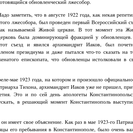
готовящийся обновленческий лжесобор.
Надо заметить, что в августе 1922 года, как некая репет
этого лжесобора, был проведен первый Всероссийский с
так называемой Живой церкви. В тот момент эта Жи
церковь была доминирующей фракцией у обновленцев.
этот съезд и явился архимандрит Иаков, был почет
членом президиума и даже пытался что-то сказать на т
женатого епископата, что обновленцы истолковали в с
еле-мае 1923 года, на котором и произошло официально
атриарха Тихона, архимандрит Иаков уже не пришел, пр
тия. Это и по сей день апологеты Константинопольс
дескать, в решающий момент Константинополь выступи
он имеет свое объяснение. Как раз в мае 1923-го Патри
яцы его пребывания в Константинополе, было очень ва