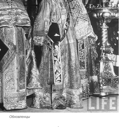
Великомученик Георгий Победоносец. Н
святого
Роман Котов
Как найти своё место в жизни
Кирилл Мурышев
Обновленцы