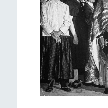
Разлуки не будет
Фредерика де Грааф