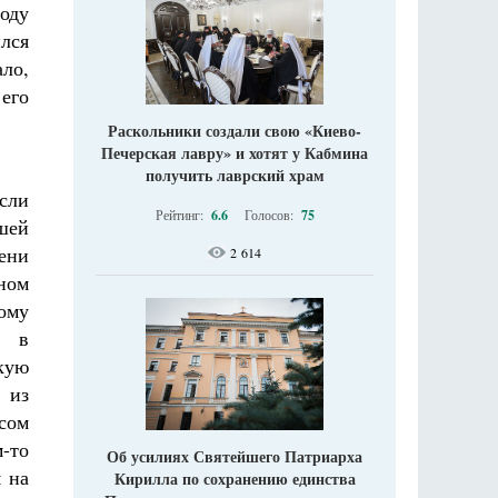
году
лся
ало,
его
Раскольники создали свою «Киево-
Печерская лавру» и хотят у Кабмина
получить лаврский храм
Если
Рейтинг:
6.6
Голосов:
75
шей
ени
2 614
ном
ому
и в
кую
 из
сом
м-то
Об усилиях Святейшего Патриарха
я на
Кирилла по сохранению единства