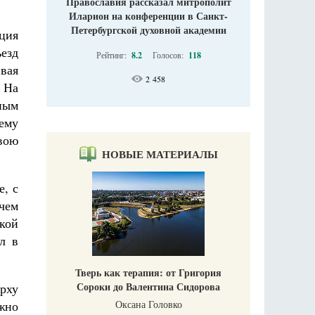
Православия рассказал митрополит
Иларион на конференции в Санкт-
Петербургской духовной академии
иция
ъезд
Рейтинг:
8.2
Голосов:
118
вая
2 458
 На
ным
ему
вою
НОВЫЕ МАТЕРИАЛЫ
е, с
ичем
кой
л в
Тверь как терапия: от Григория
Сороки до Валентина Сидорова
арху
жно
Оксана Головко