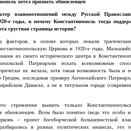
нополь хотел признать обновленцев
ктер взаимоотношений между Русской Православ
20-е годы, и почему Константинополь тогда поддер
эта грустная страница истории?
 факторов, в основе которых лежали трагически
онстантинопольскую Церковь в 1920-е годы. Малоазийс
нания из своего исторического центра в Константиноп
нопольской Патриархии искать всевозможные спос
рически не желала, хотя такая возможность была и ес
ю Греции, последовав примеру Антиохийского Патриарха
ирийском Дамаске, а не в титульном городе (современ
это стремление выжить толкало Константинопольс
е обновленцев. Всем было понятно (ведь это особо и
ерковь – проект богоборческой большевистской влас
разбирались в разных политических нюансах, это т