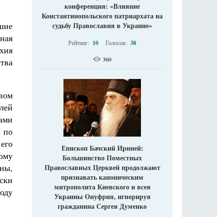
конференция: «Влияние
Константинопольского патриархата на
шие
судьбу Православия в Украине»
ная
Рейтинг:
10
Голосов:
38
рхия
360
ства
вом
лей
ами
 по
его
Епископ Бачский Ириней:
ому
Большинство Поместных
ны,
Православных Церквей продолжают
признавать каноническим
ски
митрополита Киевского и всея
оду
Украины Онуфрия, игнорируя
гражданина Сергея Думенко