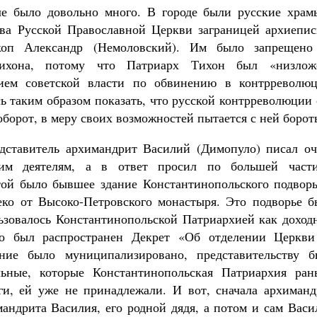
ле было довольно много. В городе были русские храм
ава Русской Православной Церкви заграницей архиепис
скоп Александр (Немоловский). Им было запрещено
Тихона, потому что Патриарх Тихон был «низлож
ием советской власти по обвинению в контрреволюц
ь таким образом показать, что русской контрреволюции
оборот, в меру своих возможностей пытается с ней борот
дставитель архимандрит Василий (Димопуло) писал оч
им деятелям, а в ответ просил по большей част
той было бывшее здание Константинопольского подворь
еко от Высоко-Петровского монастыря. Это подворье б
ьзовалось Константинопольской Патриархией как доход
го был распространен Декрет «Об отделении Церкви
ние было муниципализировано, представительству б
льные, которые Константинопольская Патриархия ран
ги, ей уже не принадлежали. И вот, сначала архиманд
андрита Василия, его родной дядя, а потом и сам Васи