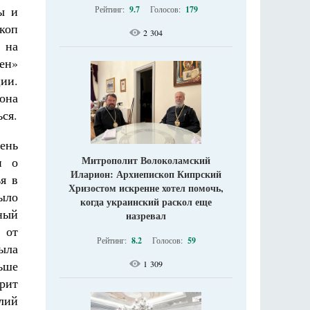
ы и
Рейтинг:
9.7
Голосов:
179
коп
2 304
 на
ен»
ии.
 она
ься.
ень
Митрополит Волоколамский
и о
Иларион: Архиепископ Кипрский
я в
Хризостом искренне хотел помочь,
ыло
когда украинский раскол еще
ный
назревал
 от
Рейтинг:
8.2
Голосов:
59
ыла
ьше
1 309
рит
лий