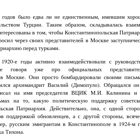
-х годов было едва ли не единственным, имевшим хоро
ьством Турции. Таким образом, складывалась взаим
интересованы в том, чтобы Константинопольская Патриа
росил через своих представителей в Москве заступниче
риархию перед турками.
 1920-е годы активно взаимодействовали с руководст
 Не говоря уже про официальных представите
, в Москве. Они просто бомбардировали своими письм
чился архимандрит Василий (Димопуло). Обращался он
писал на имя председателя ВЦИК М.И. Калинина и 
мах на то, какую политическую поддержку советск
ьская Патриархия. Действительно, она, с одной сторо
в поддержкой обновленцев, а с другой стороны, всяче
ер, русским эмигрантам в Константинополе в 1924-м г
ха Тихона.