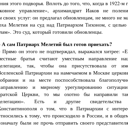
я этого подворья. Вплоть до того, что, когда в 1922-м 
ковное управление», архимандрит Иаков не полени
м своих услуг: он предлагал обновленцам, не много не м
рха Мелетия на суд над Патриархом Тихоном, с целью 
ам». Это суд, который готовили обновленцы.
– А сам Патриарх Мелетий был готов приехать?
– Прямо он этого не подтверждал, выражался хитрее: «
местные братья считают уместным направление на
делегации, так, чтобы она присутствовала от им
Вселенской Патриархии на намечаемом в Москве церков
собрании и на месте поспособствовала благополучн
направлению и мирному урегулированию ситуаци
братской Церкви, то мы охотно бы направили та
делегацию». Есть и другие свидетельства
Константинополя о том, что в Патриархии с интере
относились к тому, что происходило в России, и в обще
поначалу были не прочь отправить своего представител