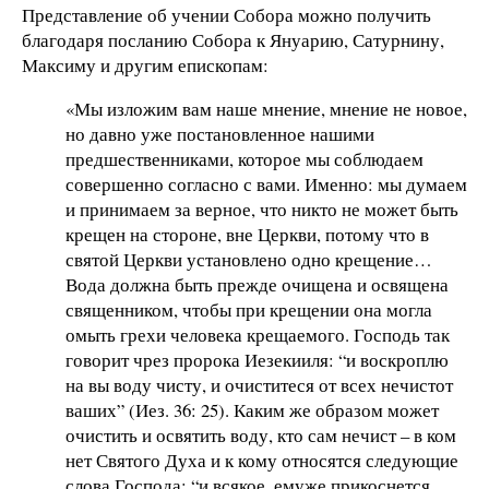
Представление об учении Собора можно получить
благодаря посланию Собора к Януарию, Сатурнину,
Максиму и другим епископам:
«Мы изложим вам наше мнение, мнение не новое,
но давно уже постановленное нашими
предшественниками, которое мы соблюдаем
совершенно согласно с вами. Именно: мы думаем
и принимаем за верное, что никто не может быть
крещен на стороне, вне Церкви, потому что в
святой Церкви установлено одно крещение…
Вода должна быть прежде очищена и освящена
священником, чтобы при крещении она могла
омыть грехи человека крещаемого. Господь так
говорит чрез пророка Иезекииля: “и воскроплю
на вы воду чисту, и очиститеся от всех нечистот
ваших” (Иез. 36: 25). Каким же образом может
очистить и освятить воду, кто сам нечист – в ком
нет Святого Духа и к кому относятся следующие
слова Господа: “и всякое, емуже прикоснется