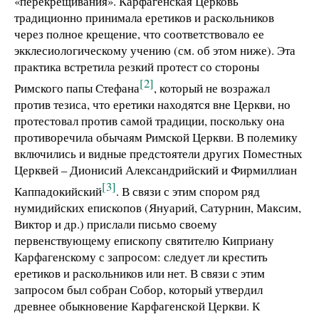
«перекрещивания». Карфагенская Церковь
традиционно принимала еретиков и раскольников
через полное крещение, что соответствовало ее
экклесиологическому учению (см. об этом ниже). Эта
практика встретила резкий протест со стороны
[2]
Римского папы Стефана
, который не возражал
против тезиса, что еретики находятся вне Церкви, но
протестовал против самой традиции, поскольку она
противоречила обычаям Римской Церкви. В полемику
включились и видные предстоятели других Поместных
Церквей – Дионисий Александрийский и Фирмиллиан
[3]
Каппадокийский
. В связи с этим спором ряд
нумидийских епископов (Януарий, Сатурнин, Максим,
Виктор и др.) прислали письмо своему
первенствующему епископу святителю Киприану
Карфагенскому с запросом: следует ли крестить
еретиков и раскольников или нет. В связи с этим
запросом был собран Собор, который утвердил
древнее обыкновение Карфагенской Церкви. К