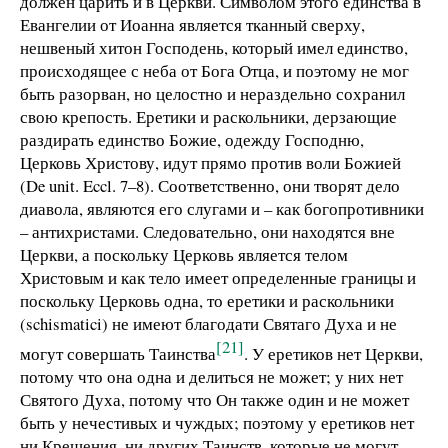
должен царить и в Церкви. Символом этого единства в
Евангелии от Иоанна является тканный сверху,
нешвеный хитон Господень, который имел единство,
происходящее с неба от Бога Отца, и поэтому не мог
быть разорван, но целостно и нераздельно сохранил
свою крепость. Еретики и раскольники, дерзающие
раздирать единство Божие, одежду Господню,
Церковь Христову, идут прямо против воли Божией
(De unit. Eccl. 7–8). Соответственно, они творят дело
диавола, являются его слугами и – как богопротивники
– антихристами. Следовательно, они находятся вне
Церкви, а поскольку Церковь является телом
Христовым и как тело имеет определенные границы и
поскольку Церковь одна, то еретики и раскольники
(schismatici) не имеют благодати Святаго Духа и не
[21]
могут совершать Таинства
. У еретиков нет Церкви,
потому что она одна и делиться не может; у них нет
Святого Духа, потому что Он также один и не может
быть у нечестивых и чуждых; поэтому у еретиков нет
ни Крещения, ни других Таинств, которые не могут