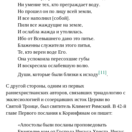
Ни умение тех, кто преграждает воду.
Но прошел он по лицу всей земли,
И все наполнил [собой].
Пили все жаждущие на земле,
И ослабла жажда и утолилась.
Ибо от Всевышнего дано это питье.
Блаженны служители этого питья,
Те, кто верен воде Его.
Она успокоила пересохшие губы
И воскресила ослабевшую волю.
[11]
Души, которые были близки к исходу
.
С другой стороны, одним из первых
раннехристианских авторов, связавших триадологию с
экклесиологией и созерцавших исток Церкви во
Святой Троице, был святитель Климент Римский. В 42-й
главе Первого послания к Коринфянам он пишет:
«Апостолы были посланы проповедовать
Евангелие нам от Господа Иисуса Христа, Иисус