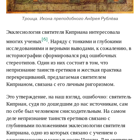
Троица. Икона преподобного Андрея Рублёва
Экклесиология святителя Киприана интересовала
[6]
многих ученых
. Наряду с тонкими и глубокими
исследованиями и верными выводами, к сожалению, в
историографии сформировался ряд ошибочных
стереотипов. Один из них состоит в том, что
непризнание таинств еретиков и жесткая практика
перекрещиваний, предлагаемая святителем
Киприаном, связана с его личным ригоризмом.
Это утверждение, на наш взгляд, ошибочно: святитель
Киприан, судя по дошедшим до нас источникам, сам
по себе был человеком снисходительным. На самом
деле непризнание таинств еретиков связано с
глубинными положениями экклесиологии святителя
Киприана, одно из которых связано с учением о
единственности и уникальности Церкви. Для святителя