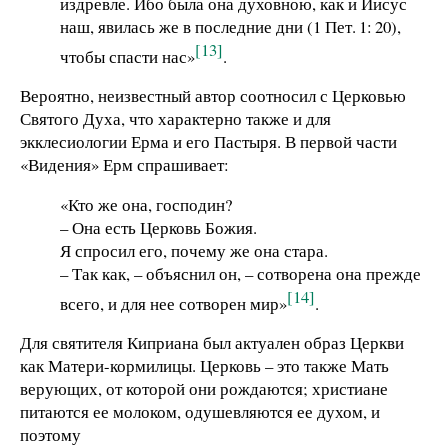
издревле. Ибо была она духовною, как и Иисус
наш, явилась же в последние дни (1 Пет. 1: 20),
[13]
чтобы спасти нас»
.
Вероятно, неизвестный автор соотносил с Церковью
Святого Духа, что характерно также и для
экклесиологии Ерма и его Пастыря. В первой части
«Видения» Ерм спрашивает:
«Кто же она, господин?
– Она есть Церковь Божия.
Я спросил его, почему же она стара.
– Так как, – объяснил он, – сотворена она прежде
[14]
всего, и для нее сотворен мир»
.
Для святителя Киприана был актуален образ Церкви
как Матери-кормилицы. Церковь – это также Мать
верующих, от которой они рождаются; христиане
питаются ее молоком, одушевляются ее духом, и
поэтому