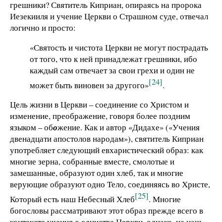
грешники? Святитель Киприан, опираясь на пророка
Иезекииля и учение Церкви о Страшном суде, отвечал
логично и просто:
«Святость и чистота Церкви не могут пострадать
от того, что к ней принадлежат грешники, ибо
каждый сам отвечает за свои грехи и один не
[24]
может быть виновен за другого»
.
Цель жизни в Церкви – соединение со Христом и
изменение, преображение, говоря более поздним
языком – об
о
жение. Как и автор «Дидахе» («Учения
двенадцати апостолов народам»), святитель Киприан
употребляет следующий евхаристический образ: как
многие зерна, собранные вместе, смолотые и
замешанные, образуют один хлеб, так и многие
верующие образуют одно Тело, соединяясь во Христе,
[25]
Который есть наш Небесный Хлеб
. Многие
богословы рассматривают этот образ прежде всего в
контексте учения о единстве Церкви, однако, на наш