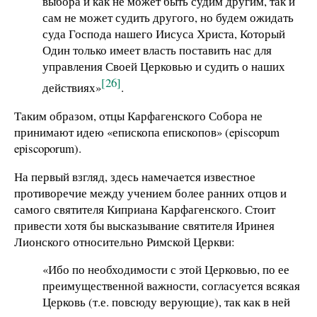
выбора и как не может быть судим другим, так и
сам не может судить другого, но будем ожидать
суда Господа нашего Иисуса Христа, Который
Один только имеет власть поставить нас для
управления Своей Церковью и судить о наших
[26]
действиях»
.
Таким образом, отцы Карфагенского Собора не
принимают идею «епископа епископов» (episcopum
episcoporum).
На первый взгляд, здесь намечается известное
противоречие между учением более ранних отцов и
самого святителя Киприана Карфагенского. Стоит
привести хотя бы высказывание святителя Иринея
Лионского относительно Римской Церкви:
«Ибо по необходимости с этой Церковью, по ее
преимущественной важности, согласуется всякая
Церковь (т.е. повсюду верующие), так как в ней