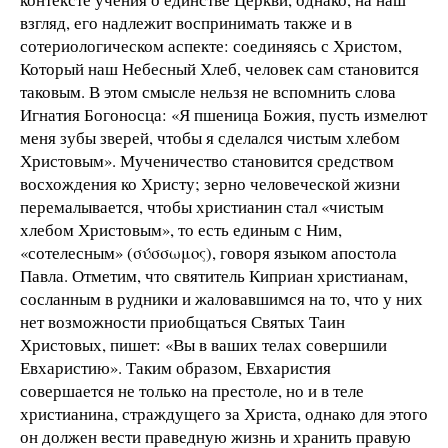
взгляд, его надлежит воспринимать также и в
сотериологическом аспекте: соединяясь с Христом,
Который наш Небесный Хлеб, человек сам становится
таковым. В этом смысле нельзя не вспомнить слова
Игнатия Богоносца: «Я пшеница Божия, пусть измелют
меня зубы зверей, чтобы я сделался чистым хлебом
Христовым». Мученичество становится средством
восхождения ко Христу; зерно человеческой жизни
перемалывается, чтобы христианин стал «чистым
хлебом Христовым», то есть единым с Ним,
«сотелесным» (σύσσωμος), говоря языком апостола
Павла. Отметим, что святитель Киприан христианам,
сосланным в рудники и жаловавшимся на то, что у них
нет возможности приобщаться Святых Таин
Христовых, пишет: «Вы в ваших телах совершили
Евхаристию». Таким образом, Евхаристия
совершается не только на престоле, но и в теле
христианина, страждущего за Христа, однако для этого
он должен вести праведную жизнь и хранить правую