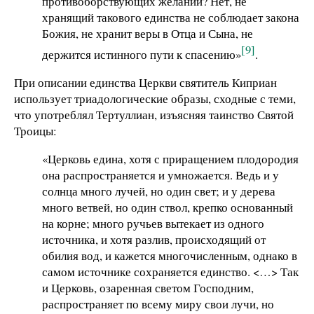
противоборствующих желаний? Нет, не
хранящий такового единства не соблюдает закона
Божия, не хранит веры в Отца и Сына, не
[9]
держится истинного пути к спасению»
.
При описании единства Церкви святитель Киприан
использует триадологические образы, сходные с теми,
что употреблял Тертуллиан, изъясняя таинство Святой
Троицы:
«Церковь едина, хотя с приращением плодородия
она распространяется и умножается. Ведь и у
солнца много лучей, но один свет; и у дерева
много ветвей, но один ствол, крепко основанный
на корне; много ручьев вытекает из одного
источника, и хотя разлив, происходящий от
обилия вод, и кажется многочисленным, однако в
самом источнике сохраняется единство. <…> Так
и Церковь, озаренная светом Господним,
распространяет по всему миру свои лучи, но