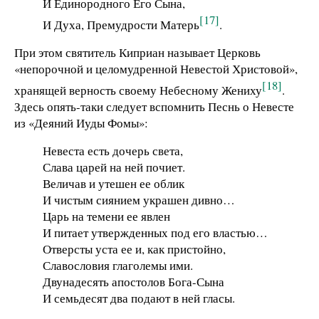
И Единородного Его Сына,
[17]
И Духа, Премудрости Матерь
.
При этом святитель Киприан называет Церковь
«непорочной и целомудренной Невестой Христовой»,
[18]
хранящей верность своему Небесному Жениху
.
Здесь опять-таки следует вспомнить Песнь о Невесте
из «Деяний Иуды Фомы»:
Невеста есть дочерь света,
Слава царей на ней почиет.
Величав и утешен ее облик
И чистым сиянием украшен дивно…
Царь на темени ее явлен
И питает утвержденных под его властью…
Отверсты уста ее и, как пристойно,
Славословия глаголемы ими.
Двунадесять апостолов Бога-Сына
И семьдесят два подают в ней гласы.