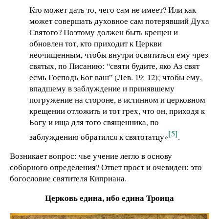
Кто может дать то, чего сам не имеет? Или как
может совершать духовное сам потерявший Духа
Святого? Поэтому должен быть крещен и
обновлен тот, кто приходит к Церкви
неочищенным, чтобы внутри освятиться ему чрез
святых, по Писанию: “святи будите, яко Аз свят
есмь Господь Бог ваш” (Лев. 19: 12); чтобы ему,
впадшему в заблуждение и принявшему
погружение на стороне, в истинном и церковном
крещении отложить и тот грех, что он, приходя к
Богу и ища для того священника, по
[5]
заблуждению обратился к святотатцу»
.
Возникает вопрос: чье учение легло в основу
соборного определения? Ответ прост и очевиден: это
богословие святителя Киприана.
Церковь едина, ибо едина Троица