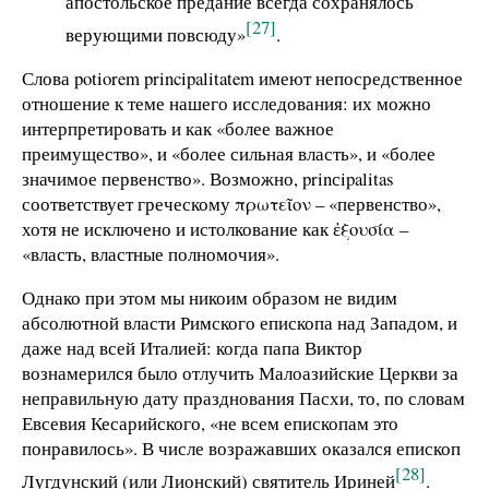
апостольское предание всегда сохранялось
[27]
верующими повсюду»
.
Слова potiorem principalitatem имеют непосредственное
отношение к теме нашего исследования: их можно
интерпретировать и как «более важное
преимущество», и «более сильная власть», и «более
значимое первенство». Возможно, prinсipalitas
соответствует греческому πρωτεῖον – «первенство»,
хотя не исключено и истолкование как ἐξουσία –
«власть, властные полномочия».
Однако при этом мы никоим образом не видим
абсолютной власти Римского епископа над Западом, и
даже над всей Италией: когда папа Виктор
вознамерился было отлучить Малоазийские Церкви за
неправильную дату празднования Пасхи, то, по словам
Евсевия Кесарийского, «не всем епископам это
понравилось». В числе возражавших оказался епископ
[28]
Лугдунский (или Лионский) святитель Ириней
.