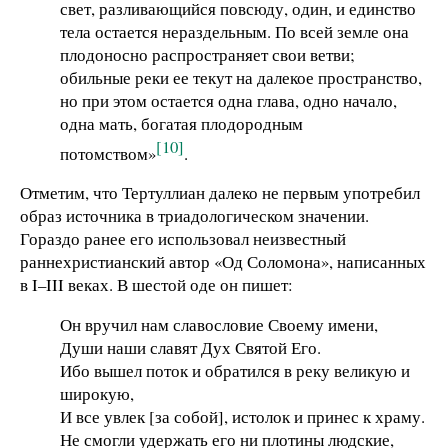
свет, разливающийся повсюду, один, и единство
тела остается нераздельным. По всей земле она
плодоносно распространяет свои ветви;
обильные реки ее текут на далекое пространство,
но при этом остается одна глава, одно начало,
одна мать, богатая плодородным
[10]
потомством»
.
Отметим, что Тертуллиан далеко не первым употребил
образ источника в триадологическом значении.
Гораздо ранее его использовал неизвестный
раннехристианский автор «Од Соломона», написанных
в I–III веках. В шестой оде он пишет:
Он вручил нам славословие Своему имени,
Души наши славят Дух Святой Его.
Ибо вышел поток и обратился в реку великую и
широкую,
И все увлек [за собой], истолок и принес к храму.
Не смогли удержать его ни плотины людские,