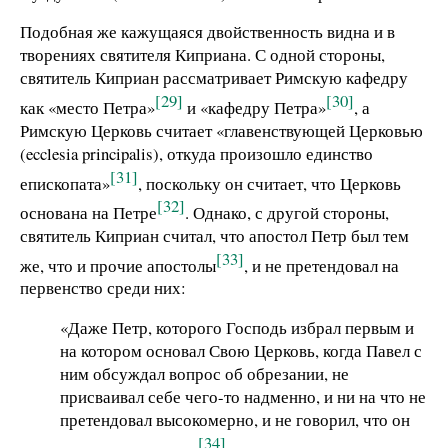
Подобная же кажущаяся двойственность видна и в
творениях святителя Киприана. С одной стороны,
святитель Киприан рассматривает Римскую кафедру
[29]
[30]
как «место Петра»
и «кафедру Петра»
, а
Римскую Церковь считает «главенствующей Церковью
(ecclesia principalis), откуда произошло единство
[31]
епископата»
, поскольку он считает, что Церковь
[32]
основана на Петре
. Однако, с другой стороны,
святитель Киприан считал, что апостол Петр был тем
[33]
же, что и прочие апостолы
, и не претендовал на
первенство среди них:
«Даже Петр, которого Господь избрал первым и
на котором основал Свою Церковь, когда Павел с
ним обсуждал вопрос об обрезании, не
присваивал себе чего-то надменно, и ни на что не
претендовал высокомерно, и не говорил, что он
[34]