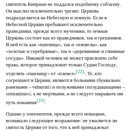
святитель Киприан не поддался подобному соблазну.
Он мыслил исключительно трезво: Церковь
подразделяется на Небесную и земную. Если в
Небесной Церкви пребывают исключительно
праведники, прежде всего мученики, то земная
Церковь состоит как из праведников, так и грешников.
В ней есть как «пшеница», так и «плевелы», как
«золотые и серебряные», так и «деревянные и глиняные
сосуды». Никакой человек не может присвоить себе
права, которое принадлежит только Судии Господу,
[22]
,
отделять «пшеницу» от «плевел»
. Те, кто
согрешают в Церкви, являются больными (буквально:
ранеными – vulnerati) и полуживыми (полудышащими –
semianimes), а не мертвыми, и не следует закрывать им
[23]
путь покаяния
.
Однако у оппонентов, прежде всего новациан,
возникало следующее возражение: не умаляется ли
святость Церкви от того, что к ней принадлежат