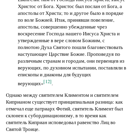
Христос от Бога. Христос был послан от Бога, а
апостолы от Христа; то и другое было в порядке
по воле Божией. Итак, принявши повеление,
апостолы, совершенно убежденные чрез
воскресение Господа нашего Иисуса Христа и
утвержденные в вере словом Божиим, с
полнотою Духа Святого пошли благовествовать
наступающее Царствие Божие. Проповедуя по
различным странам и городам, они первенцев из
верующих, по духовном испытании, поставляли в
епископы и диаконы для будущих
[12]
верующих»
.
Однако между святителем Климентом и святителем
Киприаном существует принципиальная разница: как
отмечал еще патриарх Фотий, святитель Климент был
склонен к субординационизму, в то время как
святитель Киприан исповедовал равенство Лиц во
Святой Троице.