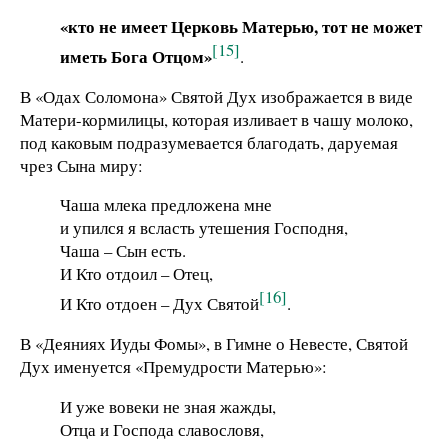
«кто не имеет Церковь Матерью, тот не может
[15]
иметь Бога Отцом»
.
В «Одах Соломона» Святой Дух изображается в виде
Матери-кормилицы, которая изливает в чашу молоко,
под каковым подразумевается благодать, даруемая
чрез Сына миру:
Чаша млека предложена мне
и упился я всласть утешения Господня,
Чаша – Сын есть.
И Кто отдоил – Отец,
[16]
И Кто отдоен – Дух Святой
.
В «Деяниях Иуды Фомы», в Гимне о Невесте, Святой
Дух именуется «Премудрости Матерью»:
И уже вовеки не зная жажды,
Отца и Господа славословя,