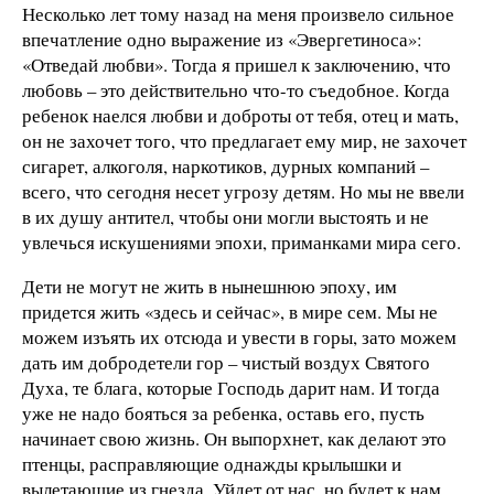
Несколько лет тому назад на меня произвело сильное
впечатление одно выражение из «Эвергетиноса»:
«Отведай любви». Тогда я пришел к заключению, что
любовь – это действительно что-то съедобное. Когда
ребенок наелся любви и доброты от тебя, отец и мать,
он не захочет того, что предлагает ему мир, не захочет
сигарет, алкоголя, наркотиков, дурных компаний –
всего, что сегодня несет угрозу детям. Но мы не ввели
в их душу антител, чтобы они могли выстоять и не
увлечься искушениями эпохи, приманками мира сего.
Дети не могут не жить в нынешнюю эпоху, им
придется жить «здесь и сейчас», в мире сем. Мы не
можем изъять их отсюда и увести в горы, зато можем
дать им добродетели гор – чистый воздух Святого
Духа, те блага, которые Господь дарит нам. И тогда
уже не надо бояться за ребенка, оставь его, пусть
начинает свою жизнь. Он выпорхнет, как делают это
птенцы, расправляющие однажды крылышки и
вылетающие из гнезда. Уйдет от нас, но будет к нам