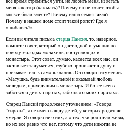
всё время стремиться уйти, не любить меня, избегать
меня как отца (как мать)? Почему он не хочет, чтобы
мы все были вместе? Почему наша семья такая?
Почему в нашем доме стоит такой ропот? Где я
ошибаюсь?»
Если вы читали письма
старца Паисия
, то, наверное,
помните совет, который он дает одной игумении по
поводу молодых монахинь, поступающих в
монастырь. Этот совет, думаю, касается всех нас, он
заставляет задуматься, глубоко проникает в душу и
призывает нас к самопознанию. Он говорит игумении:
«Матушка, будь внимательной и оказывай любовь
молодым, приходящим в монастырь. И более всего
заботься о детях-сиротах, заботься о моих сиротах».
Старец Паисий продолжает уточнением: «Говоря
“сироты”, я не имею в виду детей, у которых родители
умерли. Я говорю не о них, а о тех, чьи родители живы,
но их всё равно что нет, потому что дети никогда не