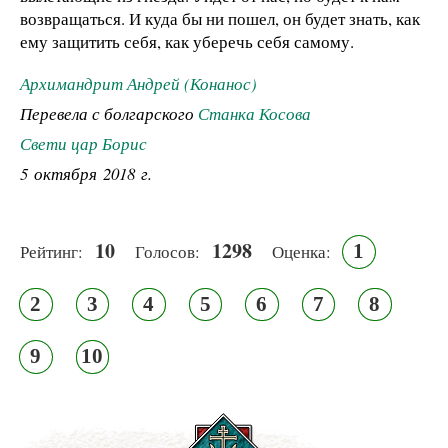
возвращаться. И куда бы ни пошел, он будет знать, как
ему защитить себя, как уберечь себя самому.
Архимандрит Андрей (Конанос)
Перевела с болгарского
Станка Косова
Свети цар Борис
5 октября 2018 г.
10
1298
1
Рейтинг:
Голосов:
Оценка:
2
3
4
5
6
7
8
9
10