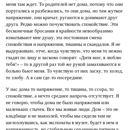
меня там ждет. То родителей нет дома, потому что они
поругались и разбежались, то они дома, но там жуткое
напряжение, они кричат, ругаются и донимают друг
друга. Редко можно почувствовать спокойствие. Эти
бесконечные бросания в крайности невообразимо
изматывают мне душу, эта постоянная смена
спокойствия и напряжения, тишины и скандалов. Я не
выдерживаю, отче, когда чувствую, что меня то нежно
гладят по лицу и ласково говорят: «Дитя мое, я люблю
тебя!» – то в другой раз той же рукой замахиваются и
больно бьют меня. То чувствую от них ласку, то холод,
то злобу. А я сам где-то посередине.
У нас дома то напряжение, то тишина, то ссора, то
спокойствие, а нечто среднее напрочь отсутствует. Я
не говорю, чтобы дома не было напряжения или
маленьких стычек. Все мы живые люди. Дом – это не
кладбище и не мавзолей, чтобы мы сидели там не
шелохнувшись, как экспонаты в музее, будет в нем и
напряженность, но стабильным сердечным ритмом у