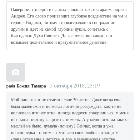
Наверное, это один из самых сильных текстов архимандрита
Андрея. Его слово производит глубокое воздействие на ум и
сердце. Видимо, потому что выстрадано в сострадании
другим и идет из самой глубины души, сочетаясь с
благодатью Духа Святаго. Да коснется оно каждого и
возымеет целительное и вразумительное действие!
5 октября 2018, 23:19
раба Божия Тамара
Мой папа так и не отметил свое 30-летие. Даже когда еще
была маленькой и не могла логично рассуждать, как-то не
волновало что нет отца, иногда подруги говорили:-ах, у меня
нет папы -некому защитить, помочь. А у меня никогда таких
мыслей не было, думала -почему? Сейчас, когда я уже
пенсионерка - понимаю, что всю свою любовь и защиту
-папа отдал мне в детстве, в том младенческом детстве,