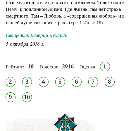
благ хватит для всех, и хватит с избытком. Только иди к
Нему, к подлинной Жизни. Где Жизнь, там нет страха
смертного. Там – Любовь, а «совершенная любовь» и в
нашей душе «изгонит страх» (ср.: 1 Ин. 4: 18).
Священник Валерий Духанин
5 октября 2018 г.
10
2916
1
Рейтинг:
Голосов:
Оценка:
2
3
4
5
6
7
8
9
10