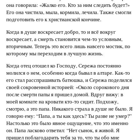
она говорила: «Жалко его. Кто за ним следить будет?»
Его она чистила, мыла, кормила, лечила. Также смогли
подготовить его к христианской кончине.
Когда в душе воскресает добро, то и всё вокруг
воскресает, а смерть становится чем-то условным,
вторичным. Теперь это всего лишь навсего мостик, по
которому мы переходим в лучшую жизнь.
Когда отец отошел ко Господу, Сережа постоянно
молился о нем, особенно когда бывал в алтаре. Как-то
его стал расспрашивать батюшка, и Сережа поделился
своей сокровенной историей: «Около сорокового дня
после смерти папы я пришел домой. Вдруг вижу: в
моей комнате на кровати кто-то сидит. Подхожу,
смотрю, а это папа. Никакого страха в душе не было. Я
говорю ему: “Папа, а ты как здесь? Ты разве не умер?”
Настолько это было явное ощущение, что это именно
он. Папа ласково ответил: “Нет сынок, я живой. Я
пришел поблагодарить тебя за то, что ты обо мне