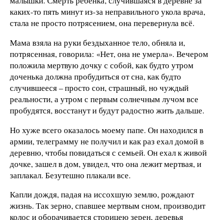
малышки. Смерть ребенка, случившаяся в деревне за
каких-то пять минут из-за неправильного укола врача,
стала не просто потрясением, она перевернула всё.
Мама взяла на руки бездыханное тело, обняла и,
потрясенная, говорила: «Нет, она не умерла». Вечером
положила мертвую дочку с собой, как будто утром
доченька должна пробудиться от сна, как будто
случившееся – просто сон, страшный, но чуждый
реальности, а утром с первым солнечным лучом все
пробудятся, восстанут и будут радостно жить дальше.
Но хуже всего оказалось моему папе. Он находился в
армии, телеграмму не получил и как раз ехал домой в
деревню, чтобы повидаться с семьей. Он ехал к живой
дочке, зашел в дом, увидел, что она лежит мертвая, и
заплакал. Безутешно плакали все.
Капли дождя, падая на иссохшую землю, рождают
жизнь. Так зерно, спавшее мертвым сном, производит
колос и оборачивается сторицею зерен, деревья