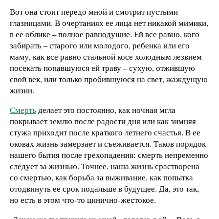
Вот она стоит передо мной и смотрит пустыми
глазницами. В очертаниях ее лица нет никакой мимики,
в ее облике – полное равнодушие. Ей все равно, кого
забирать – старого или молодого, ребенка или его
маму, как все равно стальной косе холодным лезвием
посекать попавшуюся ей траву – сухую, отжившую
свой век, или только пробившуюся на свет, жаждущую
жизни.
Смерть
делает это постоянно, как ночная мгла
покрывает землю после радости дня или как зимняя
стужа приходит после краткого летнего счастья. В ее
оковах жизнь замерзает и съеживается. Таков порядок
нашего бытия после грехопадения: смерть непременно
следует за жизнью. Точнее, наша жизнь срастворена
со смертью, как борьба за выживание, как попытка
отодвинуть ее срок подальше в будущее. Да, это так,
но есть в этом что-то цинично-жестокое.