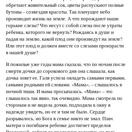
обретают живительный сок, цветы распускают полные
бутоны – созвездия красоты. Так плачущее небо
производит жизнь на земле. А что порождают наши
горькие слезы? Что несут с собой слезы после утраты
ребенка, которого не вернуть? Рождаясь в душе и
падая на землю, какой плод они произведут на земле?
Или этот плод и должен вместе со слезами произрасти
в нашей душе?
В пожилые уже годы мама сказала, что по ночам после
смерти дочки до сорокового дня она слышала, как
дочка зовет ее. Галя успела овладеть самыми первыми,
самыми родными ей словами. «Мама», – слышалось в
ночной тиши. И мама просыпалась. «Мама» – это
слышалось так явно, так очевидно. Мама смотрела по
сторонам и не видела дочки, подходила к окну в
надежде увидеть, но ее и там не было. Сердце
разрывалось, но Бога в семье никто не знал. Плач
матери о погибшем ребенке достигнет пределов
Вселенной, дойдет до последних галактик, но тело