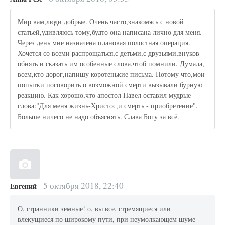
Мир вам,люди добрые. Очень часто,знакомясь с новой
статьей,удивляюсь тому,будто она написана лично для меня.
Через день мне назначена плановая полостная операция.
Хочется со всеми распрощаться,с детьми,с друзьями,внуков
обнять и сказать им особенные слова,чтоб помнили. Думала,
всем,кто дорог,напишу коротенькие письма. Потому что,мои
попытки поговорить о возможной смерти вызывали бурную
реакцию. Как хорошо,что апостол Павел оставил мудрые
слова:"Для меня жизнь-Христос,и смерть - приобретение".
Больше ничего не надо объяснять. Слава Богу за всё.
5 октября 2018, 22:40
Евгений
О, странники земные! о, вы все, стремящиеся или
влекущиеся по широкому пути, при неумолкающем шуме