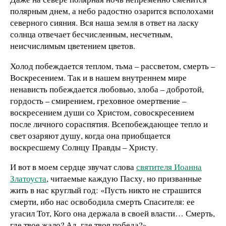
полярным днем, а небо радостно озарится всполохами
северного сияния. Вся наша земля в ответ на ласку
солнца отвечает бесчисленным, несчетным,
неисчислимым цветением цветов.
Холод побеждается теплом, тьма – рассветом, смерть –
Воскресением. Так и в нашем внутреннем мире
ненависть побеждается любовью, злоба – добротой,
гордость – смирением, греховное омертвение –
воскресением души со Христом, совоскресением
после личного сораспятия. Всепобеждающее тепло и
свет озаряют душу, когда она приобщается
воскресшему Солнцу Правды – Христу.
И вот в моем сердце звучат слова
святителя Иоанна
Златоуста
, читаемые каждую Пасху, но призванные
жить в нас круглый год: «Пусть никто не страшится
смерти, ибо нас освободила смерть Спасителя: ее
угасил Тот, Кого она держала в своей власти… Смерть,
где твое жало? Ад, где твоя победа?»