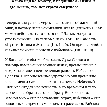
Только иди ко Христу, к подлинной Жизни. А
где Жизнь, там нет страха смертного
Теперь я вижу, что смерть – всего лишь обманчивый
блик, и потому нет в ней мимики, жеста, движения. Как
может действовать тот, кого нет? Да, мы когда-то
утратили жизнь. Но теперь с нами Тот, Кто Сам есть
«Путь и Истина и Жизнь» (Ин. 14: 6), Он пришел, чтобы
мы «имели жизнь и имели с избытком» (Ин. 10: 10).
У Бога всё в избытке: благодать Духа Святого и
помощь нам в наших земных делах, промышление о
людях на земле и неизреченная радость Небесного
Царства. Скорбны земные утраты, но они временны,
как временна сама наша жизнь на земле. Небесный
Отец хранит для нас вечность, а со временем и тело
вернет, преобразив его по образу Воскресшего.
Земной мир – мир расставаний, утрат; небесный – мир
радостных встреч с теми, с кем ты расстался. Райских