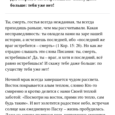
больше: тебя уже нет!
Ты, смерть, гостья всегда нежданная, ты всегда
приходишь раньше, чем мы рассчитывали. Какая
несправедливость: ты овладела нами на заре нашей
истории, а исчезнешь последней, ибо «последний же
враг истребится – смерть» (1 Кор. 15: 26). Но как же
отрадно слышать эти слова Писания: ты, смерть,
истребишься! Да, ты – враг, и хотя и последний, всё
равно истребишься! И скажу тебе даже больше: по
существу тебя уже нет!
Ночной мрак всегда завершается чудом рассвета.
Восток покрывается алым теплом, словно Кто-то
смиренно и кротко делится с нами Своей теплой
заботой: «Посмотри на восток, прими это тепло, сам
будь таким». И вот золотится радостное небо, встречая
солнце как ежедневную Пасху – жизнь пробудилась.
Даже на севере полярная ночь непременно сменится