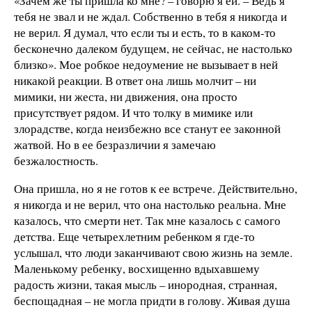
«Зачем же ты пришла ко мне? – говорю я ей. – Ведь я
тебя не звал и не ждал. Собственно в тебя я никогда и
не верил. Я думал, что если ты и есть, то в каком-то
бесконечно далеком будущем, не сейчас, не настолько
близко». Мое робкое недоумение не вызывает в ней
никакой реакции. В ответ она лишь молчит – ни
мимики, ни жеста, ни движения, она просто
присутствует рядом. И что толку в мимике или
злорадстве, когда неизбежно все станут ее законной
жатвой. Но в ее безразличии я замечаю
безжалостность.
Она пришла, но я не готов к ее встрече. Действительно,
я никогда и не верил, что она настолько реальна. Мне
казалось, что смерти нет. Так мне казалось с самого
детства. Еще четырехлетним ребенком я где-то
услышал, что люди заканчивают свою жизнь на земле.
Маленькому ребенку, восхищенно вдыхавшему
радость жизни, такая мысль – инородная, странная,
беспощадная – не могла придти в голову. Живая душа