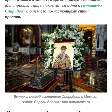
Мы
спросили священников, зачем идти к
святителю
Спиридону
и о чем его по-настоящему стоит
просить.
Встреча мощей святителя Спиридона в Москве. 
Фото: Сергей Власов / foto.patriarchia.ru