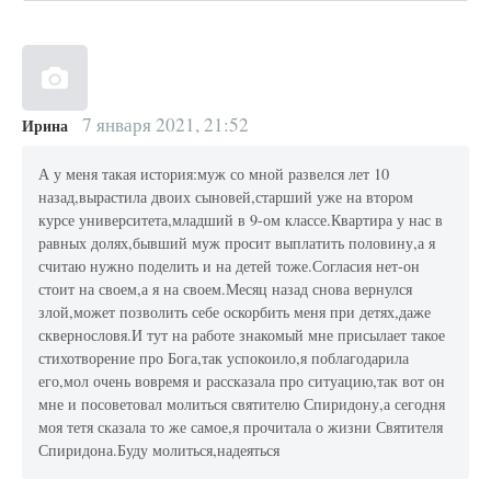
7 января 2021, 21:52
Ирина
А у меня такая история:муж со мной развелся лет 10
назад,вырастила двоих сыновей,старший уже на втором
курсе университета,младший в 9-ом классе.Квартира у нас в
равных долях,бывший муж просит выплатить половину,а я
считаю нужно поделить и на детей тоже.Согласия нет-он
стоит на своем,а я на своем.Месяц назад снова вернулся
злой,может позволить себе оскорбить меня при детях,даже
сквернословя.И тут на работе знакомый мне присылает такое
стихотворение про Бога,так успокоило,я поблагодарила
его,мол очень вовремя и рассказала про ситуацию,так вот он
мне и посоветовал молиться святителю Спиридону,а сегодня
моя тетя сказала то же самое,я прочитала о жизни Святителя
Спиридона.Буду молиться,надеяться