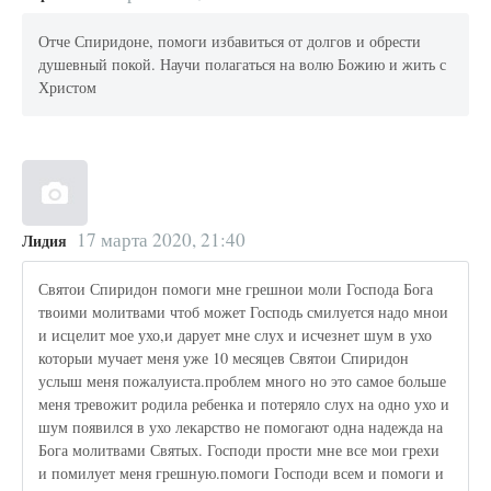
Отче Спиридоне, помоги избавиться от долгов и обрести
душевный покой. Научи полагаться на волю Божию и жить с
Христом
17 марта 2020, 21:40
Лидия
Святои Спиридон помоги мне грешнои моли Господа Бога
твоими молитвами чтоб может Господь смилуется надо мнои
и исцелит мое ухо,и дарует мне слух и исчезнет шум в ухо
которыи мучает меня уже 10 месяцев Святои Спиридон
услыш меня пожалуиста.проблем много но это самое больше
меня тревожит родила ребенка и потеряло слух на одно ухо и
шум появился в ухо лекарство не помогают одна надежда на
Бога молитвами Святых. Господи прости мне все мои грехи
и помилует меня грешную.помоги Господи всем и помоги и