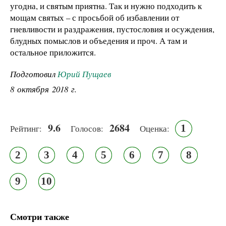
угодна, и святым приятна. Так и нужно подходить к
мощам святых – с просьбой об избавлении от
гневливости и раздражения, пустословия и осуждения,
блудных помыслов и объедения и проч. А там и
остальное приложится.
Подготовил
Юрий Пущаев
8 октября 2018 г.
9.6
2684
1
Рейтинг:
Голосов:
Оценка:
2
3
4
5
6
7
8
9
10
Смотри также