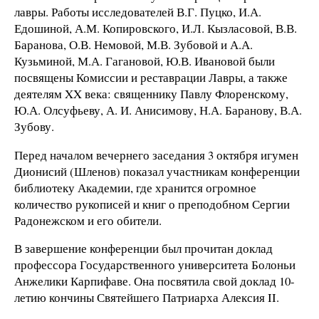
лавры. Работы исследователей В.Г. Пуцко, И.А.
Едошиной, А.М. Копировского, И.Л. Кызласовой, В.В.
Баранова, О.В. Немовой, М.В. Зубовой и А.А.
Кузьминой, М.А. Гагановой, Ю.В. Ивановой были
посвящены Комиссии и реставрации Лавры, а также
деятелям XX века: священнику Павлу Флоренскому,
Ю.А. Олсуфьеву, А. И. Анисимову, Н.А. Баранову, В.А.
Зубову.
Перед началом вечернего заседания 3 октября игумен
Дионисий (Шленов) показал участникам конференции
библиотеку Академии, где хранится огромное
количество рукописей и книг о преподобном Сергии
Радонежском и его обители.
В завершение конференции был прочитан доклад
профессора Государственного университета Болоньи
Анжелики Карпифаве. Она посвятила свой доклад 10-
летию кончины Святейшего Патриарха Алексия II.