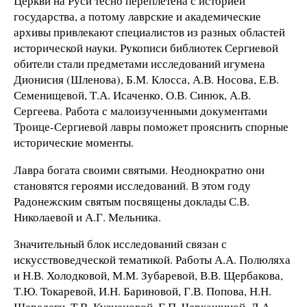
Церкви на Руси тесно переплетена с историей
государства, а потому лаврские и академические
архивы привлекают специалистов из разных областей
исторической науки. Рукописи библиотек Сергиевой
обители стали предметами исследований игумена
Дионисия (Шленова), Б.М. Клосса, А.В. Носова, Е.В.
Семенищевой, Т.А. Исаченко, О.В. Синюк, А.В.
Сергеева. Работа с малоизученными документами
Троице-Сергиевой лавры поможет прояснить спорные
исторические моменты.
Лавра богата своими святыми. Неоднократно они
становятся героями исследований. В этом году
Радонежским святым посвящены доклады С.В.
Николаевой и А.Г. Мельника.
Значительный блок исследований связан с
искусствоведческой тематикой. Работы А.А. Полюляха
и Н.В. Холодковой, М.М. Зубаревой, В.В. Щербакова,
Т.Ю. Токаревой, И.Н. Бариновой, Г.В. Попова, Н.Н.
Шередеги, Т.В. Кузнецовой, Г.П. Черкашиной, Л.А.