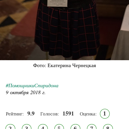
Фото: Екатерина Чернецкая
#ПомощникиСпиридона
9 октября 2018 г.
9.9
1591
1
Рейтинг:
Голосов:
Оценка:
2
3
4
5
6
7
8