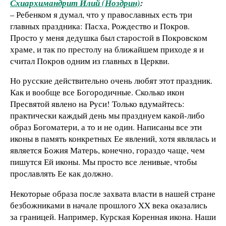
Схиархимандрит Илий (Ноздрин)
:
– Ребенком я думал, что у православных есть три
главных праздника: Пасха, Рождество и Покров.
Просто у меня дедушка был старостой в Покровском
храме, и так по престолу на ближайшем приходе я и
считал Покров одним из главных в Церкви.
Но русские действительно очень любят этот праздник.
Как и вообще все Богородичные. Сколько икон
Пресвятой явлено на Руси! Только вдумайтесь:
практически каждый день мы празднуем какой-либо
образ Богоматери, а то и не один. Написаны все эти
иконы в память конкретных Ее явлений, хотя являлась и
является Божия Матерь, конечно, гораздо чаще, чем
пишутся Ей иконы. Мы просто все ленивые, чтобы
прославлять Ее как должно.
Некоторые образа после захвата власти в нашей стране
безбожниками в начале прошлого XX века оказались
за границей. Например, Курская Коренная икона. Наши