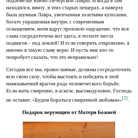
подземелье Киево-Печерской Лавры. И когда я там
находился, внизу, в этих старых пещерах, а наверху
была шумная Лавра, увенчанная золотыми куполами,
богато украшенная внутри, с современным
оснащением, меня вдруг пронзило ощущение, что вся
слава сосредоточена вот здесь, в тесноте места
подвигов – под землей! И если говорить откровенно, я
именно в такую славу верю. И пусть мне кто-то
попробует сказать, что это неправильно!
Сегодня все мы, православные, должны сосредоточить
всю свою силу, чтобы выстоять и победить в этой
навязываемой врагом рода человеческого борьбе.
Если жить смиренно, в аскезе, высокодуховно, Господь
[2]
не оставит. «Будем бороться смиренной любовью»
.
Подарок верующим от Матери Божией