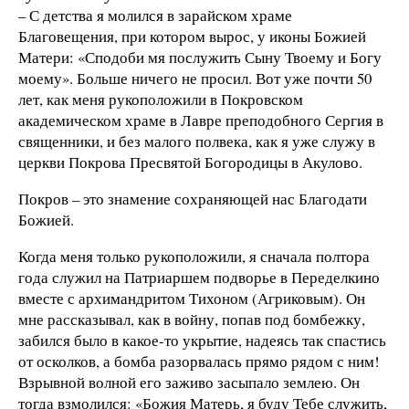
– С детства я молился в зарайском храме
Благовещения, при котором вырос, у иконы Божией
Матери: «Сподоби мя послужить Сыну Твоему и Богу
моему». Больше ничего не просил. Вот уже почти 50
лет, как меня рукоположили в Покровском
академическом храме в Лавре преподобного Сергия в
священники, и без малого полвека, как я уже служу в
церкви Покрова Пресвятой Богородицы в Акулово.
Покров – это знамение сохраняющей нас Благодати
Божией.
Когда меня только рукоположили, я сначала полтора
года служил на Патриаршем подворье в Переделкино
вместе с архимандритом Тихоном (Агриковым). Он
мне рассказывал, как в войну, попав под бомбежку,
забился было в какое-то укрытие, надеясь так спастись
от осколков, а бомба разорвалась прямо рядом с ним!
Взрывной волной его заживо засыпало землею. Он
тогда взмолился: «Божия Матерь, я буду Тебе служить,