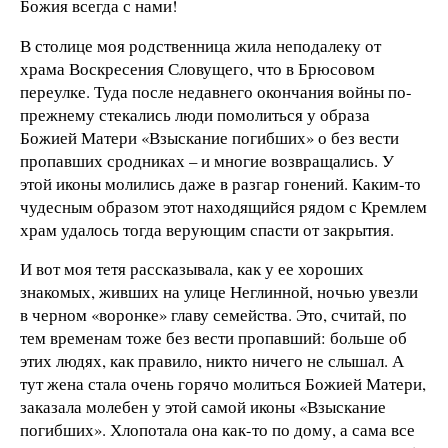
Божия всегда с нами!
В столице моя родственница жила неподалеку от
храма Воскресения Словущего, что в Брюсовом
переулке. Туда после недавнего окончания войны по-
прежнему стекались люди помолиться у образа
Божией Матери «Взыскание погибших» о без вести
пропавших сродниках – и многие возвращались. У
этой иконы молились даже в разгар гонений. Каким-то
чудесным образом этот находящийся рядом с Кремлем
храм удалось тогда верующим спасти от закрытия.
И вот моя тетя рассказывала, как у ее хороших
знакомых, живших на улице Неглинной, ночью увезли
в черном «воронке» главу семейства. Это, считай, по
тем временам тоже без вести пропавший: больше об
этих людях, как правило, никто ничего не слышал. А
тут жена стала очень горячо молиться Божией Матери,
заказала молебен у этой самой иконы «Взыскание
погибших». Хлопотала она как-то по дому, а сама все