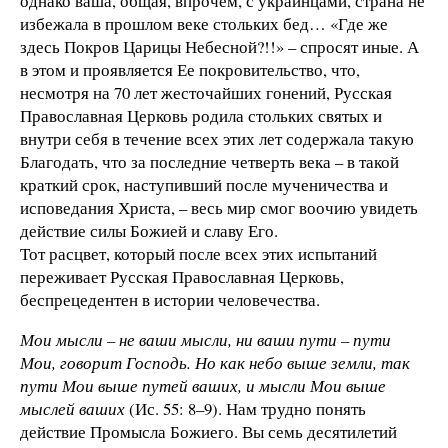
однако ваша, общая, впрочем, с украинцами, страна не
избежала в прошлом веке стольких бед… «Где же
здесь Покров Царицы Небесной?!!» – спросят иные. А
в этом и проявляется Ее покровительство, что,
несмотря на 70 лет жесточайших гонений, Русская
Православная Церковь родила стольких святых и
внутри себя в течение всех этих лет содержала такую
Благодать, что за последние четверть века – в такой
краткий срок, наступивший после мученичества и
исповедания Христа, – весь мир смог воочию увидеть
действие силы Божией и славу Его.
Тот расцвет, который после всех этих испытаний
переживает Русская Православная Церковь,
беспрецедентен в истории человечества.
Мои мысли – не ваши мысли, ни ваши пути – пути
Мои, говорит Господь. Но как небо выше земли, так
пути Мои выше путей ваших, и мысли Мои выше
мыслей ваших
(Ис. 55: 8–9). Нам трудно понять
действие Промысла Божиего. Вы семь десятилетий