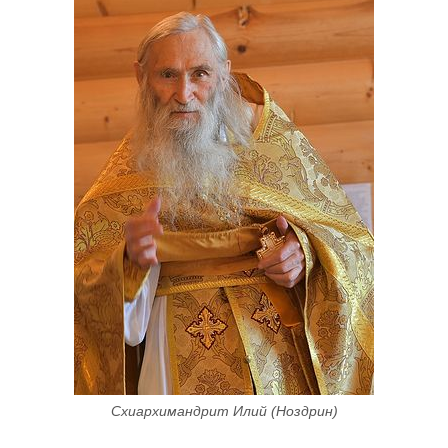
Схиархимандрит Илий (Ноздрин)