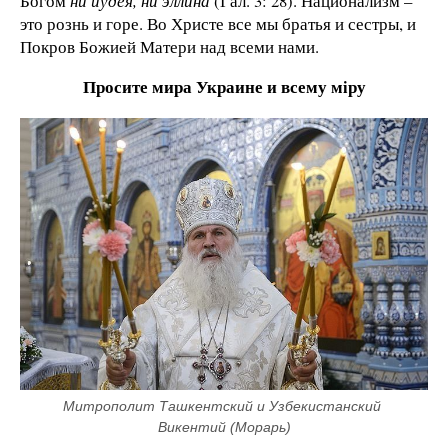
Богом
ни иудея, ни эллина
(Гал. 3: 28). Национализм –
это рознь и горе. Во Христе все мы братья и сестры, и
Покров Божией Матери над всеми нами.
Просите мира Украине и всему мiру
Митрополит Ташкентский и Узбекистанский 
Викентий (Морарь)