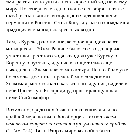
эмигранты точно ушли с нею в крестный ход по всему
миру. Но теперь ежегодно в конце сентября – начале
октября эта святыня возвращается для поклонения
верующих в Россию. Слава Богу, и у нас возрождается
традиция всенародных крестных ходов.
Там, в Курске, расстояние, которое преодолевают
молящиеся, – 30 км. Раньше было так: когда первые
участники крестного хода заходили уже Курскую
Коренную пустынь, идущие в конце только еще
выходили из Знаменского монастыря. Но и сейчас уже
богомолье достигает прежней многолюдности.
Знакомая рассказывала, как все они, идущие, видели в
небе Пресвятую Богородицу, простирающую над
ними Свой омофор.
Возможно, среди них были и покаявшиеся или по
крайней мере потомки богоборцев. Господь
всем
человеком хощет спастися и в разум истины прийти
(1 Тим. 2: 4). Так и Вторая мировая война была