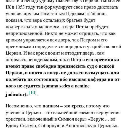
власти и неподсудному главенству в Церкви. Папа Лев
IX в 1053 году так формулирует свое право диктовать
условия другим Поместным Церквям: «Господь
показал, что вера остальных братьев будет
подвергаться опасностям, а вера Петра пребудет
непреткновенной. Никто не может отрицать, что как
крюком управляется вся дверь, так Петром и его
преемниками определяется порядок и устройство всей
Церкви. И как крюк водит и отводит дверь, сам
его преемники
оставаясь неподвижным, так и Петр и
имеют право свободно произносить суд о всякой
Церкви, и никто отнюдь не должен возмущать или
колебать их состояния; ибо высшая кафедра ни от
кого не судится (summa sedes а nemine
[10]
judicatur)
»
.
папизм – это ересь
Несомненно, что
, потому что
учение о Церкви – это важнейший элемент вероучения
христиан, включенный в Символ веры: «Верую… во
Едину Святую, Соборную и Апостольскую Церковь».