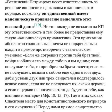
«Вселенский Патриархат несет ответственность за
решение вопросов в церковном и каноническом
он единственный имеет
порядке, поскольку
каноническую привилегию выполнять этот
[19]
высокий долг
»
. Никто никогда не возлагал на КП
эту ответственность и тем более не предоставлял ему
такую «каноническую привилегию». Эти притязания
абсолютно голословные, ничем не подкреплены и
входят в прямое противоречие с евангельским
учением: «Если же согрешит против тебя брат твой,
пойди и обличи его между тобою и им одним; если
послушает тебя, то приобрел ты брата твоего; если же
не послушает, возьми с собою еще одного или двух,
дабы устами двух или трех свидетелей подтвердилось
всякое слово; если же не послушает их, скажи церкви;
а если и церкви не послушает, то да будет он тебе, как
язычник и мытарь» (Мф. 18: 15–17). Где в этих словах
Спасителя место для Константинопольского патриарха
и его окружения? Перед нами прямое свидетельство