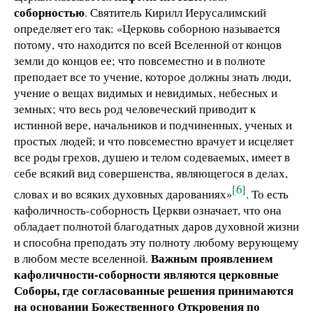
соборностью
. Святитель Кирилл Иерусалимский
определяет его так: «Церковь соборною называется
потому, что находится по всей Вселенной от концов
земли до концов ее; что повсеместно и в полноте
преподает все то учение, которое должны знать люди,
учение о вещах видимых и невидимых, небесных и
земных; что весь род человеческий приводит к
истинной вере, начальников и подчиненных, ученых и
простых людей; и что повсеместно врачует и исцеляет
все роды грехов, душею и телом содеваемых, имеет в
себе всякий вид совершенства, являющегося в делах,
[6]
словах и во всяких духовных дарованиях»
. То есть
кафоличность-соборность Церкви означает, что она
обладает полнотой благодатных даров духовной жизни
и способна преподать эту полноту любому верующему
Важным проявлением
в любом месте вселенной.
кафоличности-соборности являются церковные
Соборы, где согласованные решения принимаются
на основании Божественного Откровения по