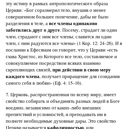
эту истину в рамках антропологического образа
Церкви: «Бог соразмерил тело, внушив о менее
совершенном большее попечение, дабы не было
все члены одинаково
разделения в теле, а
заботились друг о друге
. Посему, страдает ли один
член, страдают с ним все члены; славится ли один
член, с ним радуются все члены» (1 Кор. 12: 24–26). И в
послании к Ефесянам он говорит, что у Церкви «есть
глава Христос, из Которого все тело, составляемое и
совокупляемое посредством всяких взаимно
при действии в свою меру
скрепляющих связей,
каждого члена
, получает приращение для созидания
самого себя в любви» (Еф. 4: 15–16).
7. Церковь, распространенная по всему миру, имеет
свойство собирать и объединять разных людей в Боге
воедино, независимо от каких-либо внешних
препятствий и условностей, и преподавать им в
полноте необходимые духовные дары. Это свойство
кафоличностью
Церкви называется
, или