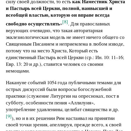
как Наместник Христа
силу своей должности, то есть
и Пастырь всей Церкви, полной, наивысшей и
всеобщей властью, которую он вправе всегда
[8]
свободно осуществлять
»
. Для православных
верующих очевидно, что такая авторитарная
экклезиологическая модель не имеет ничего общего со
Священным Писанием и неприемлема в любом изводе,
потому что на место Христа, Который есть
единственный Пастырь всей Церкви (ср.: Ин. 10: 11–16;
Евр. 13: 20 и др.), ставится человек со своими
немощами.
Накануне событий 1054 года публичными темами для
острых дискуссий были вопросы богослужебной
практики (служение Литургии на опресноках, пост в
субботу, особенности пения «Аллилуия»,
употребление удавленины, целибат священства и др.
[9]
), но и в их решении Рим настаивал на принятии
своей точки зрения, апеллируя, прежде всего, к своей