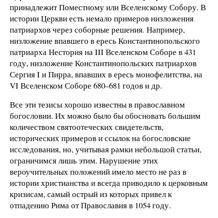
принадлежит Поместному или Вселенскому Собору. В
истории Церкви есть немало примеров низложения
патриархов через соборные решения. Например,
низложение впавшего в ересь Константинопольского
патриарха Нестория на III Вселенском Соборе в 431
году, низложение Константинопольских патриархов
Сергия I и Пирра, впавших в ересь монофелитства, на
VI Вселенском Соборе 680–681 годов и др.
Все эти тезисы хорошо известны в православном
богословии. Их можно было бы обосновать большим
количеством святоотеческих свидетельств,
исторических примеров и ссылок на богословские
исследования, но, учитывая рамки небольшой статьи,
ограничимся лишь этим. Нарушение этих
вероучительных положений имело место не раз в
истории христианства и всегда приводило к церковным
кризисам, самый острый из которых привел к
отпадению Рима от Православия в 1054 году.