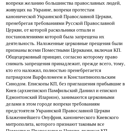
вопреки желанию большинства православных людей,
живущих на Украине, вопреки протестам
канонической Украинской Православной Церкви,
пренебрегая требованиями Русской Православной
Церкви, от которой раскольники отпали и
постановлениями которой была запрещена их
деятельность. Наложенные церковные прещения были
признаны всеми Поместными Церквами, включая КП.
Общецерковный принцип, согласно которому право
снимать запрещения принадлежит, прежде всего, тому,
кто его наложил, полностью пренебрегается
патриархом Варфоломеем и Константинопольским
Синодом. Епископы КП, без приглашения прибывшие в
Киев (архиепископ Памфильский Даниил и епископ
Едмонтонский Иларион), занимаются церковными
делами в этом городе вопреки требованиям
предстоятеля Украинской Православной Церкви
Блаженнейшего Онуфрия, канонического Киевского
митрополита, которого признают таковым все
Поместные Православные Церкви, включая КП.