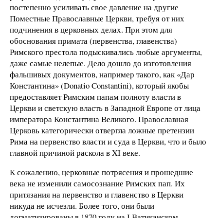
постепенно усиливать свое давление на другие
Поместные Православные Церкви, требуя от них
подчинения в церковных делах. При этом для
обоснования примата (первенства, главенства)
Римского престола подыскивались любые аргументы,
даже самые нелепые. Дело дошло до изготовления
фальшивых документов, например такого, как «Дар
Константина» (Donatio Constantini), который якобы
предоставляет Римским папам полноту власти в
Церкви и светскую власть в Западной Европе от лица
императора Константина Великого. Православная
Церковь категорически отвергла ложные претензии
Рима на первенство власти и суда в Церкви, что и было
главной причиной раскола в XI веке.
К сожалению, церковные потрясения и прошедшие
века не изменили самосознание Римских пап. Их
притязания на первенство и главенство в Церкви
никуда не исчезли. Более того, они были
догматизированы в 1870 году на I Ватиканском