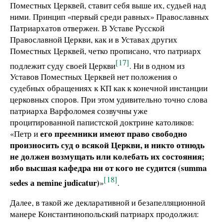
Поместных Церквей, ставит себя выше их, судьей над
ними. Принцип «первый среди равных» Православных
Патриархатов отвержен. В Уставе Русской
Православной Церкви, как и в Уставах других
Поместных Церквей, четко прописано, что патриарх
[17]
подлежит суду своей Церкви
. Ни в одном из
Уставов Поместных Церквей нет положения о
судебных обращениях к КП как к конечной инстанции
церковных споров. При этом удивительно точно слова
патриарха Варфоломея созвучны уже
процитированной папистской доктрине католиков:
его преемники имеют право свободно
«Петр и
произносить суд о всякой Церкви, и никто отнюдь
не должен возмущать или колебать их состояния;
ибо высшая кафедра ни от кого не судится (summa
[18]
sedes а nemine judicatur)
»
.
Далее, в такой же декларативной и безапелляционной
манере Константинопольский патриарх продолжил: