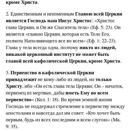
кроме Христа
.
Главою всей Церкви
2. Единственным и неизменным
является Господь наш Иисус Христос
: «Христос
глава Церкви, и Он же Спаситель тела» (Еф. 5: 23). Он
является «главою Церкви, которая есть Тело Его,
полнота Наполняющего все во всем» (Еф. 1: 22–23).
никто из людей,
Глава у тела всегда одна, поэтому
никакой церковный институт не может быть
главой всей кафолической Церкви, кроме Христа
.
Первенство в кафолической Церкви
3.
принадлежит
только
не кому-либо из людей, но
Христу
, ибо «Он есть глава тела Церкви; Он – начаток,
иметь Ему во всем
первенец из мертвых, дабы
первенство
» (Кол. 1: 18). Во время земной жизни
Господь не поддержал стремление к первенству между
апостолами и навсегда дал им совет: «Кто хочет быть
первым, будь из всех последним и всем слугою» (Мк.
9: 35).