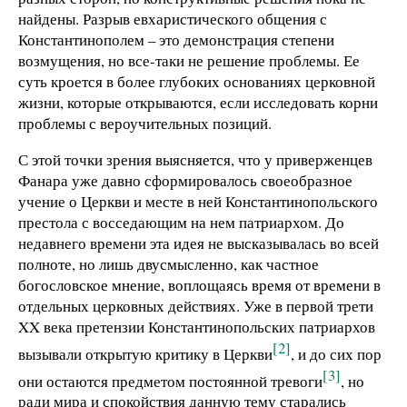
найдены. Разрыв евхаристического общения с
Константинополем – это демонстрация степени
возмущения, но все-таки не решение проблемы. Ее
суть кроется в более глубоких основаниях церковной
жизни, которые открываются, если исследовать корни
проблемы с вероучительных позиций.
С этой точки зрения выясняется, что у приверженцев
Фанара уже давно сформировалось своеобразное
учение о Церкви и месте в ней Константинопольского
престола с восседающим на нем патриархом. До
недавнего времени эта идея не высказывалась во всей
полноте, но лишь двусмысленно, как частное
богословское мнение, воплощаясь время от времени в
отдельных церковных действиях. Уже в первой трети
XX века претензии Константинопольских патриархов
[2]
вызывали открытую критику в Церкви
, и до сих пор
[3]
они остаются предметом постоянной тревоги
, но
ради мира и спокойствия данную тему старались