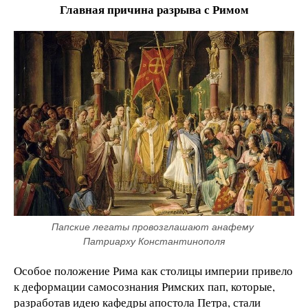
Главная причина разрыва с Римом
Папские легаты провозглашают анафему 
Патриарху Константинополя
Особое положение Рима как столицы империи привело
к деформации самосознания Римских пап, которые,
разработав идею кафедры апостола Петра, стали