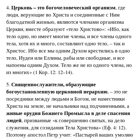
Церковь – это богочеловеческий организм
4.
, где
люди, верующие во Христа и соединенные с Ним
благодатной жизнью, являются членами организма
Церкви, вместе образуют «тело Христово»: «Ибо, как
тело одно, но имеет многие члены, и все члены одного
тела, хотя их и много, составляют одно тело, – так и
Христос. Ибо все мы одним Духом крестились в одно
тело, Иудеи или Еллины, рабы или свободные, и все
напоены одним Духом. Тело же не из одного члена, но
из многих» (1 Кор. 12: 12–14).
Священнослужители, образующие
5.
богоустановленную церковной иерархию
, – это не
посредники между людьми и Богом, не наместники
Христа на земле, не начальники над подчиненными, а
живые орудия Божиего Промысла в деле спасения
людей
, призванные «к совершению святых, на дело
служения, для созидания Тела Христова» (Еф. 4: 12).
Поэтому апостол Петр учит: «Пастырей ваших умоляю