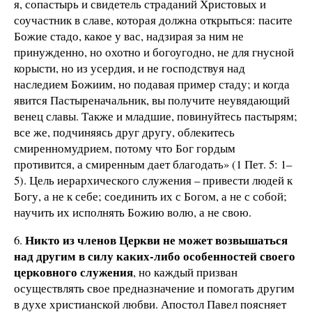
я, сопастырь и свидетель страданий Христовых и
соучастник в славе, которая должна открыться: пасите
Божие стадо, какое у вас, надзирая за ним не
принужденно, но охотно и богоугодно, не для гнусной
корысти, но из усердия, и не господствуя над
наследием Божиим, но подавая пример стаду; и когда
явится Пастыреначальник, вы получите неувядающий
венец славы. Также и младшие, повинуйтесь пастырям;
все же, подчиняясь друг другу, облекитесь
смиренномудрием, потому что Бог гордым
противится, а смиренным дает благодать» (1 Пет. 5: 1–
5). Цель иерархического служения – привести людей к
Богу, а не к себе; соединить их с Богом, а не с собой;
научить их исполнять Божию волю, а не свою.
Никто из членов Церкви не может возвышаться
6.
над другим в силу каких-либо особенностей своего
церковного служения
, но каждый призван
осуществлять свое предназначение и помогать другим
в духе христианской любви. Апостол Павел поясняет