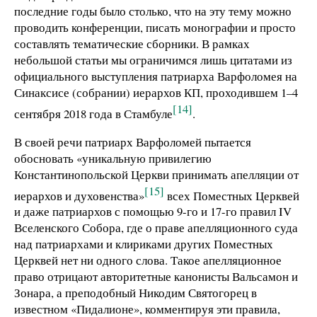
последние годы было столько, что на эту тему можно
проводить конференции, писать монографии и просто
составлять тематические сборники. В рамках
небольшой статьи мы ограничимся лишь цитатами из
официального выступления патриарха Варфоломея на
Синаксисе (собрании) иерархов КП, проходившем 1–4
[14]
сентября 2018 года в Стамбуле
.
В своей речи патриарх Варфоломей пытается
обосновать «уникальную привилегию
Константинопольской Церкви принимать апелляции от
[15]
иерархов и духовенства»
всех Поместных Церквей
и даже патриархов с помощью 9-го и 17-го правил IV
Вселенского Собора, где о праве апелляционного суда
над патриархами и клириками других Поместных
Церквей нет ни одного слова. Такое апелляционное
право отрицают авторитетные канонисты Вальсамон и
Зонара, а преподобный Никодим Святогорец в
известном «Пидалионе», комментируя эти правила,