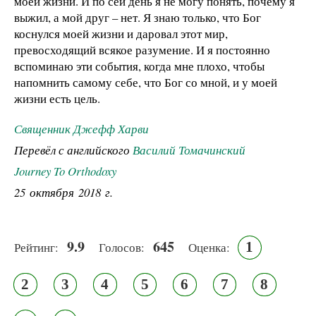
моей жизни. И по сей день я не могу понять, почему я
выжил, а мой друг – нет. Я знаю только, что Бог
коснулся моей жизни и даровал этот мир,
превосходящий всякое разумение. И я постоянно
вспоминаю эти события, когда мне плохо, чтобы
напомнить самому себе, что Бог со мной, и у моей
жизни есть цель.
Священник Джефф Харви
Перевёл с английского
Василий Томачинский
Journey To Orthodoxy
25 октября 2018 г.
9.9
645
1
Рейтинг:
Голосов:
Оценка:
2
3
4
5
6
7
8