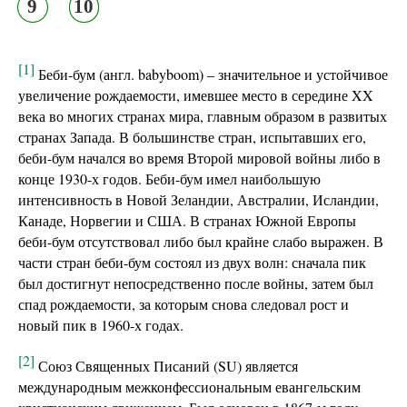
9
10
[1]
Беби-бум (англ. babyboom) – значительное и устойчивое
увеличение рождаемости, имевшее место в середине XX
века во многих странах мира, главным образом в развитых
странах Запада. В большинстве стран, испытавших его,
беби-бум начался во время Второй мировой войны либо в
конце 1930-х годов. Беби-бум имел наибольшую
интенсивность в Новой Зеландии, Австралии, Исландии,
Канаде, Норвегии и США. В странах Южной Европы
беби-бум отсутствовал либо был крайне слабо выражен. В
части стран беби-бум состоял из двух волн: сначала пик
был достигнут непосредственно после войны, затем был
спад рождаемости, за которым снова следовал рост и
новый пик в 1960-х годах.
[2]
Союз Священных Писаний (SU) является
международным межконфессиональным евангельским