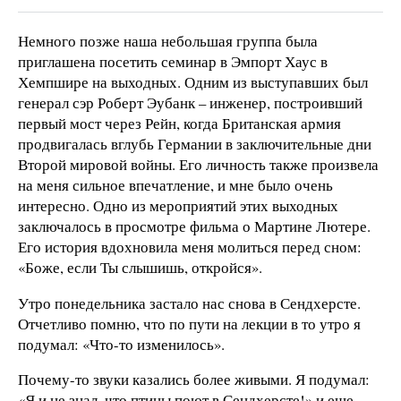
Немного позже наша небольшая группа была
приглашена посетить семинар в Эмпорт Хаус в
Хемпшире на выходных. Одним из выступавших был
генерал сэр Роберт Эубанк – инженер, построивший
первый мост через Рейн, когда Британская армия
продвигалась вглубь Германии в заключительные дни
Второй мировой войны. Его личность также произвела
на меня сильное впечатление, и мне было очень
интересно. Одно из мероприятий этих выходных
заключалось в просмотре фильма о Мартине Лютере.
Его история вдохновила меня молиться перед сном:
«Боже, если Ты слышишь, откройся».
Утро понедельника застало нас снова в Сендхерсте.
Отчетливо помню, что по пути на лекции в то утро я
подумал: «Что-то изменилось».
Почему-то звуки казались более живыми. Я подумал:
«Я и не знал, что птицы поют в Сендхерсте!» и еще –