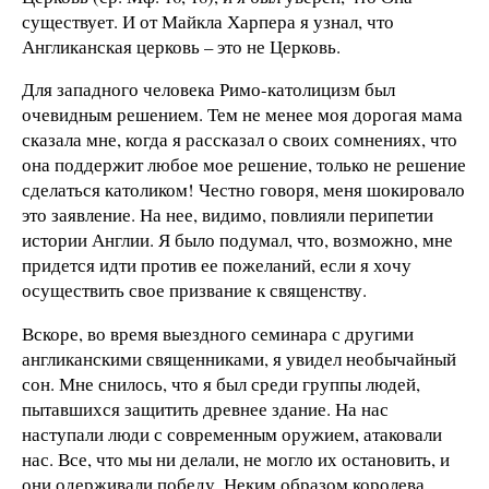
существует. И от Майкла Харпера я узнал, что
Англиканская церковь – это не Церковь.
Для западного человека Римо-католицизм был
очевидным решением. Тем не менее моя дорогая мама
сказала мне, когда я рассказал о своих сомнениях, что
она поддержит любое мое решение, только не решение
сделаться католиком! Честно говоря, меня шокировало
это заявление. На нее, видимо, повлияли перипетии
истории Англии. Я было подумал, что, возможно, мне
придется идти против ее пожеланий, если я хочу
осуществить свое призвание к священству.
Вскоре, во время выездного семинара с другими
англиканскими священниками, я увидел необычайный
сон. Мне снилось, что я был среди группы людей,
пытавшихся защитить древнее здание. На нас
наступали люди с современным оружием, атаковали
нас. Все, что мы ни делали, не могло их остановить, и
они одерживали победу. Неким образом королева