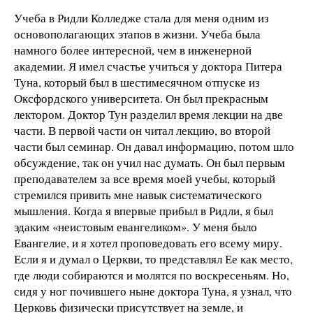
Учеба в Ридли Колледже стала для меня одним из
основополагающих этапов в жизни. Учеба была
намного более интересной, чем в инженерной
академии. Я имел счастье учиться у доктора Питера
Туна, который был в шестимесячном отпуске из
Оксфордского университета. Он был прекрасным
лектором. Доктор Тун разделил время лекции на две
части. В первой части он читал лекцию, во второй
части был семинар. Он давал информацию, потом шло
обсуждение, так он учил нас думать. Он был первым
преподавателем за все время моей учебы, который
стремился привить мне навык систематического
мышления. Когда я впервые прибыл в Ридли, я был
эдаким «неистовым евангеликом». У меня было
Евангелие, и я хотел проповедовать его всему миру.
Если я и думал о Церкви, то представлял Ее как место,
где люди собираются и молятся по воскресеньям. Но,
сидя у ног почившего ныне доктора Туна, я узнал, что
Церковь физически присутствует на земле, и