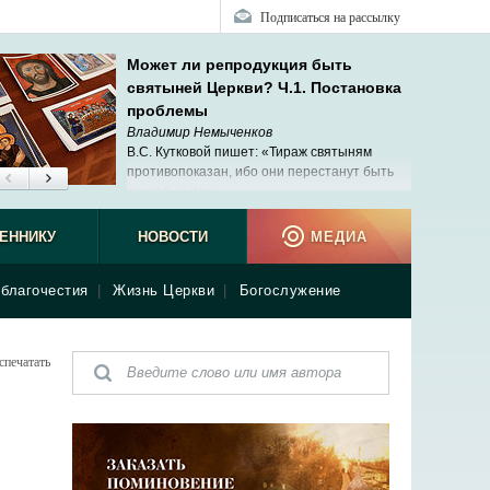
Подписаться на рассылку
Может ли репродукция быть
святыней Церкви? Ч.1. Постановка
проблемы
Владимир Немыченков
В.С. Кутковой пишет: «Тираж святыням
противопоказан, ибо они перестанут быть
сакральными».
ЕННИКУ
НОВОСТИ
МЕДИА
благочестия
|
Жизнь Церкви
|
Богослужение
спечатать