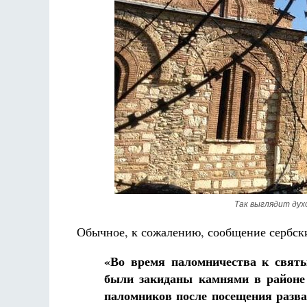
Разлуки не будет
Фредерика де Грааф
Так выглядит дух
Обычное, к сожалению, сообщение сербс
«Во время паломничества к свят
были закиданы камнями в районе 
паломников после посещения разв