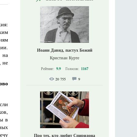
хия:
ким
ням
ии.
Иоанн Давид, пастух Божий
 на
Кристиан Курте
, не
Рейтинг:
9.9
Голосов:
1167
20 755
9
ово
если
ов,
ы в
ных
речу
Про тех, кто любит Спиридона