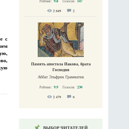
Рейтинг:
9.8
Голосов:
147
2 649
2
е с
чем
ую,
во,
Память апостола Иакова, брата
кую
Господня
Аббат Эльфрик Грамматик
Рейтинг:
9.9
Голосов:
230
2 479
6
ВЫБОР ЧИТАТЕЛЕЙ