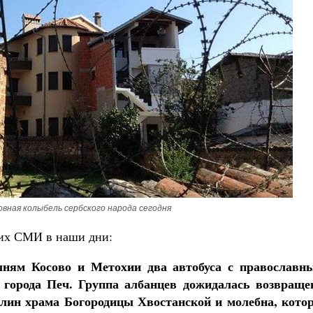
Роман Котов
Как найти своё место в жизни
Кирилл Мурышев
овная колыбель сербского народа сегодня
ких СМИ в наши дни:
ыням Косово и Метохии два автобуса с православн
города Печ. Группа албанцев дожидалась возвраще
алин храма Богородицы Хвостанской и молебна, кото