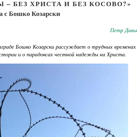
 – БЕЗ ХРИСТА И БЕЗ КОСОВО?»
а с Бошко Козарски
Петр Давы
елграде Бошко Козарски рассуждает о трудных временах
 истории и о парадоксах честной надежды на Христа.
Великомученик Георгий Победоносец. Н
святого