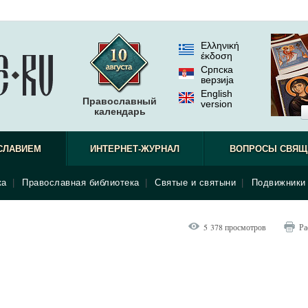
Ελληνική
έκδοση
Српска
верзиjа
English
Православный
version
календарь
СЛАВИЕМ
ИНТЕРНЕТ-ЖУРНАЛ
ВОПРОСЫ СВЯЩ
ка
|
Православная библиотека
|
Святые и святыни
|
Подвижники 
5 378 просмотров
Ра