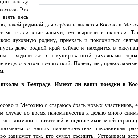
ющий жажду
азиться. Это
 взять весь
ю, такой родиной для сербов и является Косово и Мето
ут мы стали христианами, тут выросли и окрепли. Та
свою духовную родину, приехать и поклониться святы
пусть даже родной край сейчас и находится в оккупац
ом – ходили же в оккупированный римлянами город
не видело в этом препятствий. Почему мы, православные
м.
й школы в Белграде. Имеют ли ваши поездки в Кос
Косово и Метохию я стараюсь брать новых участников, 
м случае во время паломничества я делаю много снимк
лагаю вниманию читателей и подписчиков моей страниц
ссказываем о наших паломничествах школьникам раз
рово завидуют тем, кто сумел съездить. Устраиваем вст