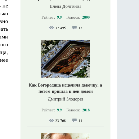
ь не
Елена Долгачёва
ько
Рейтинг:
9.9
Голосов:
2800
авно
зать
37 495
13
ими
ого
ца,
нее
Как Богородица исцелила девочку, а
потом пришла к ней домой
Дмитрий Злодорев
Рейтинг:
9.9
Голосов:
2018
23 768
11