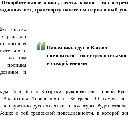
. Оскорбительные крики, жесты, камни – так встрет
радавших нет, транспорту нанесен материальный уще
0-х числах
из ряда вон
это обычная
Паломники едут в Косово
вительного.
помолиться – их встречают камн
я – их там
и оскорблениями
 – полиция
едование и
рада, был Бошко Козарски, руководитель Первой Русс
 Валентины Терешковой в Белграде. О самой шко
в к изучению русского языка и культуры, будет отдель
 Бошко о той тревожной повседневности, в которой жи