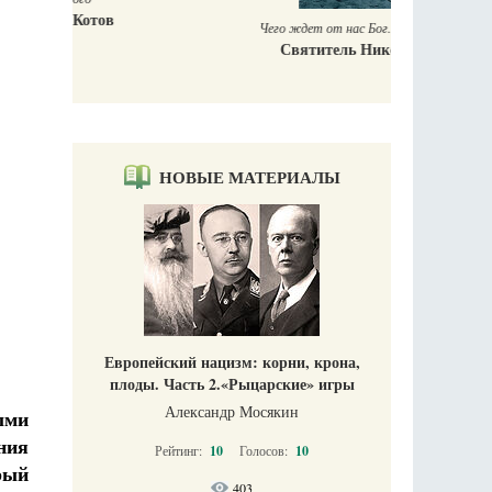
Чего ждет от нас Бог. 10 заповедей Божиих
Святитель Николай Сербский
НОВЫЕ МАТЕРИАЛЫ
Европейский нацизм: корни, крона,
плоды. Часть 2.«Рыцарские» игры
Александр Мосякин
ыми
ния
Рейтинг:
10
Голосов:
10
рый
403