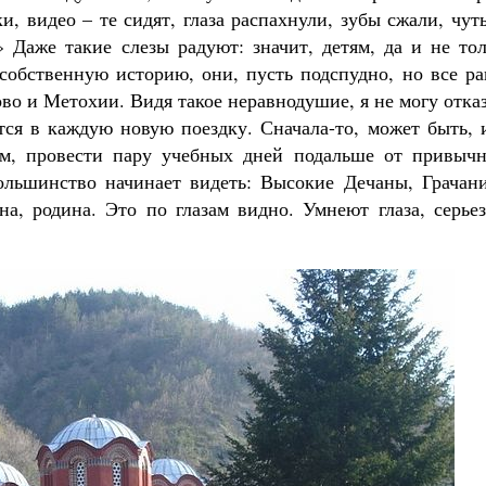
, видео – те сидят, глаза распахнули, зубы сжали, чут
 Даже такие слезы радуют: значит, детям, да и не тол
 собственную историю, они, пусть подспудно, но все р
во и Метохии. Видя такое неравнодушие, я не могу отка
тся в каждую новую поездку. Сначала-то, может быть, 
ям, провести пару учебных дней подальше от привычн
ольшинство начинает видеть: Высокие Дечаны, Грачани
а, родина. Это по глазам видно. Умнеют глаза, серьез