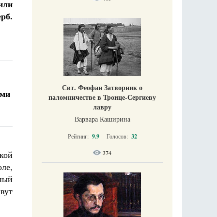
или
рб.
Свт. Феофан Затворник о
ями
паломничестве в Троице-Сергиеву
лавру
Варвара Каширина
Рейтинг:
9.9
Голосов:
32
кой
374
ле,
ный
вут