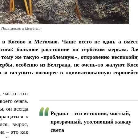
Паломники в Метохии
 в Косово и Метохию. Чаще всего не один, а вмест
осово: большое расстояние по сербским меркам. За
 тому же такую «проблемную», откровенно неспокойн
рбы, особенно из Белграда, не очень-то жалуют Косо
я и вступить поскорее в «цивилизованную европейс
 часто этот
воего очага.
ы, он всегда
Родина – это источник, чистый,
вращаться к
прозрачный, утоляющий жажду
лся, вырос,
света
на – это как