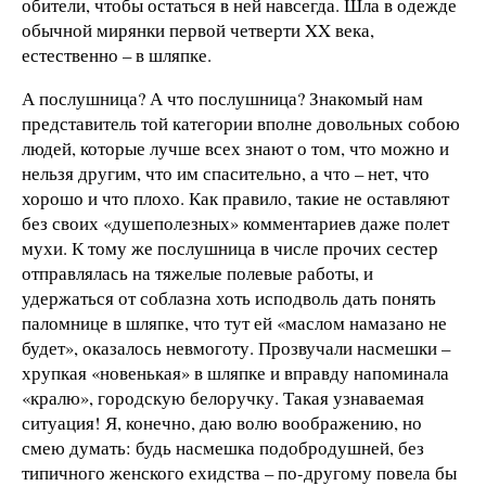
обители, чтобы остаться в ней навсегда. Шла в одежде
обычной мирянки первой четверти XX века,
естественно – в шляпке.
А послушница? А что послушница? Знакомый нам
представитель той категории вполне довольных собою
людей, которые лучше всех знают о том, что можно и
нельзя другим, что им спасительно, а что – нет, что
хорошо и что плохо. Как правило, такие не оставляют
без своих «душеполезных» комментариев даже полет
мухи. К тому же послушница в числе прочих сестер
отправлялась на тяжелые полевые работы, и
удержаться от соблазна хоть исподволь дать понять
паломнице в шляпке, что тут ей «маслом намазано не
будет», оказалось невмоготу. Прозвучали насмешки –
хрупкая «новенькая» в шляпке и вправду напоминала
«кралю», городскую белоручку. Такая узнаваемая
ситуация! Я, конечно, даю волю воображению, но
смею думать: будь насмешка подобродушней, без
типичного женского ехидства – по-другому повела бы