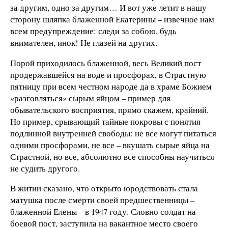
за другим, одно за другим… И вот уже летит в нашу
сторону шляпка блаженной Екатерины – извечное нам
всем предупреждение: следи за собою, будь
внимателен, инок! Не глазей на других.
Порой приходилось блаженной, весь Великий пост
продержавшейся на воде и просфорах, в Страстную
пятницу при всем честном народе да в храме Божием
«разговляться» сырым яйцом – пример для
обывательского восприятия, прямо скажем, крайний.
Но пример, срывающий тайные покровы с понятия
подлинной внутренней свободы: не все могут питаться
одними просфорами, не все – вкушать сырые яйца на
Страстной, но все, абсолютно все способны научиться
не судить другого.
В житии сказано, что открыто юродствовать стала
матушка после смерти своей предшественницы –
блаженной Елены – в 1947 году. Словно солдат на
боевой пост, заступила на вакантное место своего