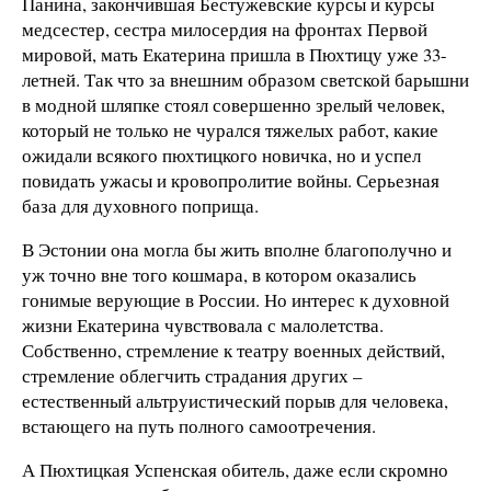
Панина, закончившая Бестужевские курсы и курсы
медсестер, сестра милосердия на фронтах Первой
мировой, мать Екатерина пришла в Пюхтицу уже 33-
летней. Так что за внешним образом светской барышни
в модной шляпке стоял совершенно зрелый человек,
который не только не чурался тяжелых работ, какие
ожидали всякого пюхтицкого новичка, но и успел
повидать ужасы и кровопролитие войны. Серьезная
база для духовного поприща.
В Эстонии она могла бы жить вполне благополучно и
уж точно вне того кошмара, в котором оказались
гонимые верующие в России. Но интерес к духовной
жизни Екатерина чувствовала с малолетства.
Собственно, стремление к театру военных действий,
стремление облегчить страдания других –
естественный альтруистический порыв для человека,
встающего на путь полного самоотречения.
А Пюхтицкая Успенская обитель, даже если скромно