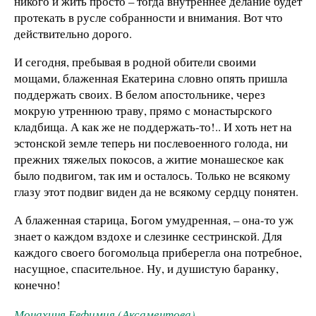
никого и жить просто – тогда внутреннее делание будет
протекать в русле собранности и внимания. Вот что
действительно дорого.
И сегодня, пребывая в родной обители своими
мощами, блаженная Екатерина словно опять пришла
поддержать своих. В белом апостольнике, через
мокрую утреннюю траву, прямо с монастырского
кладбища. А как же не поддержать-то!.. И хоть нет на
эстонской земле теперь ни послевоенного голода, ни
прежних тяжелых покосов, а житие монашеское как
было подвигом, так им и осталось. Только не всякому
глазу этот подвиг виден да не всякому сердцу понятен.
А блаженная старица, Богом умудренная, – она-то уж
знает о каждом вздохе и слезинке сестринской. Для
каждого своего богомольца приберегла она потребное,
насущное, спасительное. Ну, и душистую баранку,
конечно!
Монахиня Евфимия (Аксаментова)