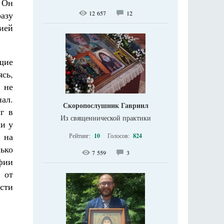
 Он
12 657
12
азу
ией
ящие
ясь,
 не
ал.
Скоропослушник Гавриил
г в
Из священнической практики
и у
: на
Рейтинг:
10
Голосов:
824
ько
7 559
3
афии
 от
ести