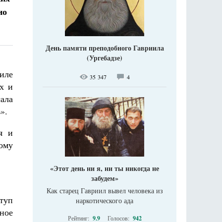
но
День памяти преподобного Гавриила
(Ургебадзе)
силе
35 347
4
х и
сала
».
я и
ому
«Этот день ни я, ни ты никогда не
забудем»
Как старец Гавриил вывел человека из
туп
наркотического ада
ьное
Рейтинг:
9.9
Голосов:
942