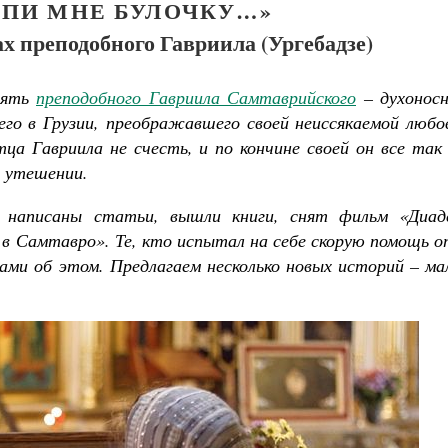
УПИ МНЕ БУЛОЧКУ…»
х преподобного Гавриила (Ургебадзе)
мять
преподобного Гавриила Самтаврийского
– духоносн
его в Грузии, преображавшего своей неиссякаемой любо
тца Гавриила не счесть, и по кончине своей он все та
 утешении.
написаны статьи, вышли книги, снят фильм «Диад
 в Самтавро». Те, кто испытал на себе скорую помощь 
зами об этом. Предлагаем несколько новых историй – м