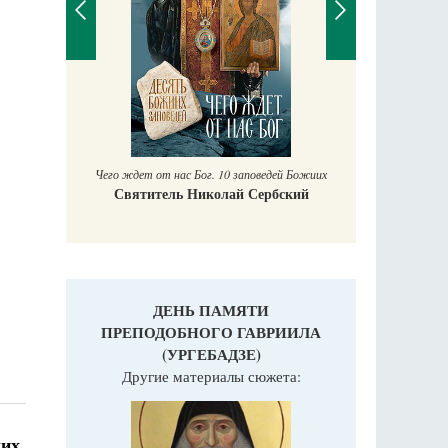
П
Е
аучись у
Чего ждет от нас Бог. 10 заповедей Божиих
Святитель Николай Сербский
ДЕНЬ ПАМЯТИ
ПРЕПОДОБНОГО ГАВРИИЛА
(УРГЕБАДЗЕ)
Другие материалы сюжета:
ких