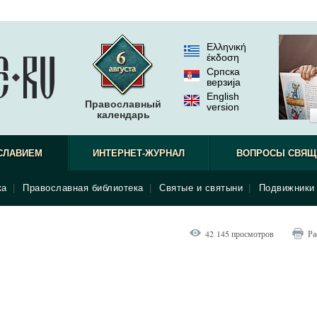
Ελληνική
έκδοση
Српска
верзиjа
English
Православный
version
календарь
СЛАВИЕМ
ИНТЕРНЕТ-ЖУРНАЛ
ВОПРОСЫ СВЯЩ
ка
|
Православная библиотека
|
Святые и святыни
|
Подвижники 
42 145 просмотров
Ра