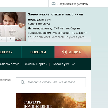
Подписаться на рассылку
Зачем нужны стихи и как с ними
подружиться
Мария Минаева
Человек, дожив до 7–8 лет, вообще не
понимает, зачем нужна поэзия, не слышит
ее, не понимает. И совсем не умеет учить
стихи.
ЕННИКУ
НОВОСТИ
МЕДИА
благочестия
|
Жизнь Церкви
|
Богослужение
спечатать