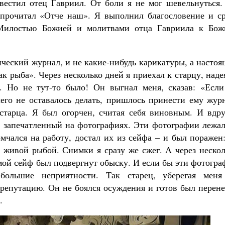
вестил отец Гавриил. От боли я не мог шевельнуться.
 прочитал «Отче наш». Я выполнил благословение и ср
. Милостью Божией и молитвами отца Гавриила к Бож
ческий журнал, и не какие-нибудь карикатуры, а насто
 рыба». Через несколько дней я приехал к старцу, наде
. Но не тут-то было! Он выгнал меня, сказав: «Если
его не оставалось делать, пришлось принести ему журн
 старца. Я был огорчен, считая себя виновным. И вдру
а запечатленный на фотографиях. Эти фотографии лежал
мчался на работу, достал их из сейфа – и был поражен
 живой рыбой. Снимки я сразу же сжег. А через нескол
 мой сейф был подвергнут обыску. И если бы эти фотогр
льшие неприятности. Так старец, уберегая меня
 репутацию. Он не боялся осуждения и готов был перен
.