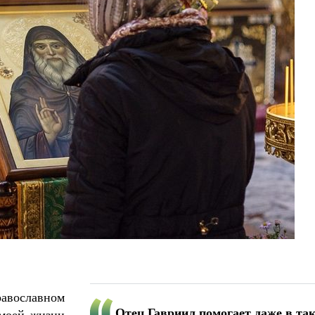
Великомученик Георгий Победоносец. Н
святого
Роман Котов
Как найти своё место в жизни
Кирилл Мурышев
равославном
Отец Гавриил помогает даже в та
 моей жизни