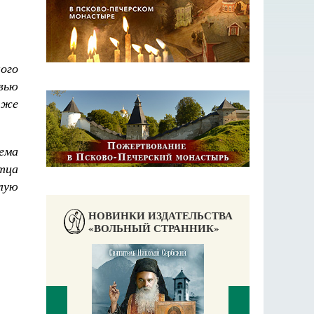
ого
вью
к же
ема
отца
алую
НОВИНКИ ИЗДАТЕЛЬСТВА
«ВОЛЬНЫЙ СТРАННИК»