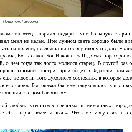
Мощи прп. Гавриила
накомства отец Гавриил подарил мне большую старин
ывел меня из кельи. При лунном свете хорошо были ви
тать на колени, возложил на голову икону и долго моли
враама, Бог Исаака, Бог Иакова…» Я до сих пор хорошо
й, о чем тогда так долго молился старец. В другой раз 
Хорошо запомни: постриг произойдет в Зедазени, там ж
я еще не достиг того духовного состояния, в котором до
сь его слова, Бог оказал бы мне такую милость и опра
тношения с отцом Гавриилом.
ьшой любви, утешитель грешных и немощных, юроди
: «Я – червь, земля и пыль». Что же я могу сказать о 