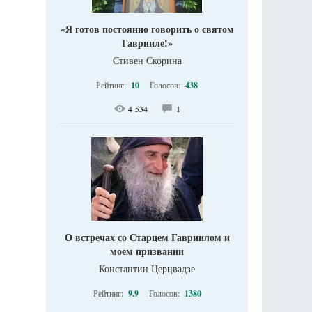
«Я готов постоянно говорить о святом
Гаврииле!»
Стивен Скорина
Рейтинг:
10
Голосов:
438
4 534
1
О встречах со Старцем Гавриилом и
моем призвании
Константин Церцвадзе
Рейтинг:
9.9
Голосов:
1380