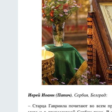
Разлуки не будет
Фредерика де Грааф
Иерей Иоанн (Папич)
, Сербия, Белград:
– Старца Гавриила почитают во всем п
мире и в православной Сербии тоже. В