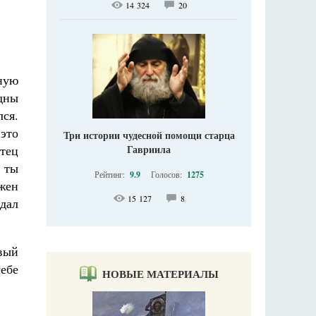
14 324
20
ную
дны
лся.
 это
Три истории чудесной помощи старца
Гавриила
отец
е ты
Рейтинг:
9.9
Голосов:
1275
лжен
15 127
8
вдал
вый
себе
НОВЫЕ МАТЕРИАЛЫ