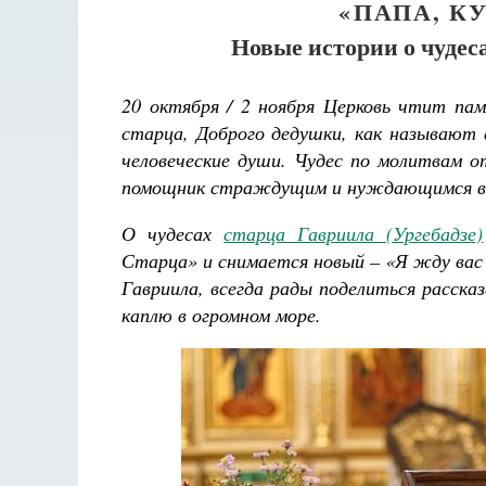
«ПАПА, К
Новые истории о чудеса
20 октября / 2 ноября Церковь чтит па
старца, Доброго дедушки, как называют 
человеческие души. Чудес по молитвам о
помощник страждущим и нуждающимся в
О чудесах
старца Гавриила (Ургебадзе)
Старца» и снимается новый – «Я жду вас
Гавриила, всегда рады поделиться расска
каплю в огромном море.