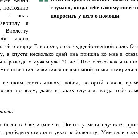
случаях, когда тебе самому совест
, постоянно
у. В знак
попросить у него о помощи
авриилу я
 Виолетту
тобы икона
ал ей о старце Гаврииле, о его чудодейственной силе. О 
, а спустя несколько дней она пришла ко мне в слеза
я в разводе с мужем уже 20 лет. После того как я напи
 мне позвонил, извинился передо мной, и мы помирились
 великим светильником любви, который сквозь врем
огает во всем, даже в таких случаях, когда тебе сам
риила:
м были в Светицховели. Ночью у меня случился прис
ся разбудить старца и уехал в больницу. Мне дали сил