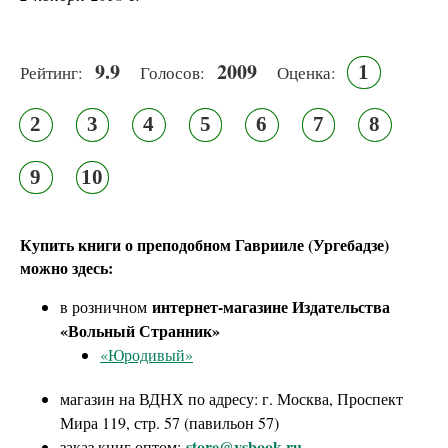
9.9
2009
1
Рейтинг:
Голосов:
Оценка:
2
3
4
5
6
7
8
9
10
Купить книги о преподобном Гаврииле (Ургебадзе)
можно здесь:
интернет-магазине Издательства
в розничном
«Вольный Странник»
«Юродивый»
магазин на ВДНХ по адресу: г. Москва, Проспект
Мира 119, стр. 57 (павильон 57)
store@vsbook.ru
заказ книг оптом: