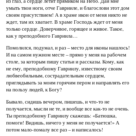
из глаз, а сердце летит прямиком на Небо. Дай мне
умыть твои ноги, отче Гаврииле, и благослови этот дом
своим присутствием! А в храме икон от меня никто не
ждет, там их хватает. В храме Господь ждет от меня
только сердце. Доверчивое, горящее и живое. Такое,
как у преподобного Гавриила…
Помолился, подумал, и раз – место для иконы нашлось!
И на самом нужном месте – прямо у меня на рабочем
столе, за которым пишу статьи и рассказы. Кому, как
не ему, преподобному Гавриилу, известному своим
любвеобильным, сострадательным сердцем,
приглядывать за моим горячим пером и направлять его
на пользу людей, к Богу?
Бывало, сидишь вечером, пишешь, и что-то не
получается, мысли не те, и вообще все как-то не очень.
Ты преподобному Гавриилу скажешь: «Батюшка,
помоги! Видишь, ничего у меня не получается!» А
потом мало-помалу все раз – и написалось!