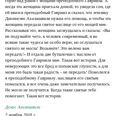
горит над ракой с мощами преподобного Гавриила. А
когда эта женщина приехала домой, то увидела сон, где
ей явился преподобный Гавриил и сказал, что земляку
Дионисию Ахалашвили нужна его помощь, и чтобы эта
женщина передала святое маслице от его мощей мне.
Рассказывая это, женщина засмущалась и сказала: «Вы
не подумайте чего, я человек современный, и во
всякие такие чудеса не особо верю, но ослушаться
святого не могла! Возьмите! Это велено вам
передать!» И отдала две бутылочки с маслом от
преподобного Гавриила мне. Такая вот история. Для
неверующих это все бред и поповские глупости, а для
меня это была такая радость – не передать! Помолился
я преподобному Гавриилу, маслицем его святым
помазался, и все очень даже замечательно получилось.
Не могло не получится. Когда такие святые тебе
помогают. Такая вот история.
Денис Ахалашвили
2 ноября 2018 г.