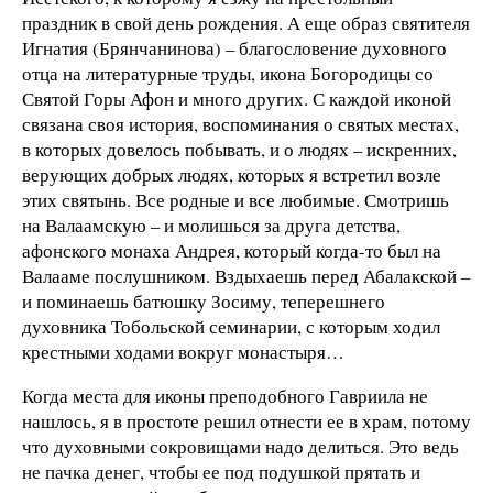
праздник в свой день рождения. А еще образ святителя
Игнатия (Брянчанинова) – благословение духовного
отца на литературные труды, икона Богородицы со
Святой Горы Афон и много других. С каждой иконой
связана своя история, воспоминания о святых местах,
в которых довелось побывать, и о людях – искренних,
верующих добрых людях, которых я встретил возле
этих святынь. Все родные и все любимые. Смотришь
на Валаамскую – и молишься за друга детства,
афонского монаха Андрея, который когда-то был на
Валааме послушником. Вздыхаешь перед Абалакской –
и поминаешь батюшку Зосиму, теперешнего
духовника Тобольской семинарии, с которым ходил
крестными ходами вокруг монастыря…
Когда места для иконы преподобного Гавриила не
нашлось, я в простоте решил отнести ее в храм, потому
что духовными сокровищами надо делиться. Это ведь
не пачка денег, чтобы ее под подушкой прятать и