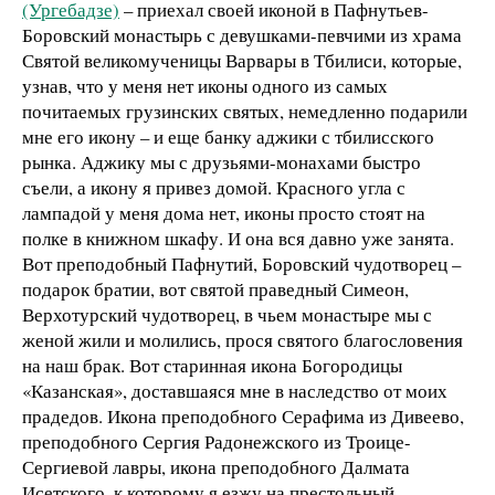
(Ургебадзе)
– приехал своей иконой в Пафнутьев-
Боровский монастырь с девушками-певчими из храма
Святой великомученицы Варвары в Тбилиси, которые,
узнав, что у меня нет иконы одного из самых
почитаемых грузинских святых, немедленно подарили
мне его икону – и еще банку аджики с тбилисского
рынка. Аджику мы с друзьями-монахами быстро
съели, а икону я привез домой. Красного угла с
лампадой у меня дома нет, иконы просто стоят на
полке в книжном шкафу. И она вся давно уже занята.
Вот преподобный Пафнутий, Боровский чудотворец –
подарок братии, вот святой праведный Симеон,
Верхотурский чудотворец, в чьем монастыре мы с
женой жили и молились, прося святого благословения
на наш брак. Вот старинная икона Богородицы
«Казанская», доставшаяся мне в наследство от моих
прадедов. Икона преподобного Серафима из Дивеево,
преподобного Сергия Радонежского из Троице-
Сергиевой лавры, икона преподобного Далмата
Исетского, к которому я езжу на престольный