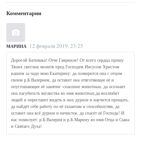
Комментарии
12 февраля 2019, 23:25
МАРИНА
Дорогой Батюшка! Отче Гаврииле! От всего сердца прошу
Твоих светлых молитв пред Господем Иисусом Христом
нашим за чадо мою Екатерину: да помирится она с отцом
своим р.Б.Валерием, да оставит она отяготяющее её и
опустошающее её занятие -спасение животных, да осознает
она пагубность веганства во имя животных,да возлюбит
людей и перестанет видеть в ннх дурное и научится прощать,
да найдёт себе работу по её талантам и способностям, да
оставит она всё дурное и нечистое, да спасёт её Господь! И
нас помилует: р.Б.Валерия и р.Б.Марину во имя Отца и Сына
и Святаго Духа!