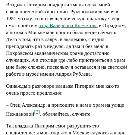
Владыка Питирим поддержал меня после моей
священнической хиротонии. Рукоположили меня в
1984-м году, свою священническую практику я еще
смог пройти у
отца Валериана Кречетова
в Отрадном,
а потом в Москве мне просто было негде служить.
Дело в том, что в лавру, в академию, я ездил
преподавать раз в неделю, да там и без меня в
Покровском академическом храме достаточно
служащих. А в столице где-либо пристроиться в храм
мне было сложно, поскольку я оставался и на светской
работе в музее имени Андрея Рублева.
Однажды в разговоре владыка Питирим мне как-то
очень просто предложил:
– Отец Александр, а приходите к нам в храм на улице
[2]
Неждановой
, облачайтесь, служите.
Так владыка Питирим смог разрушить это
средостение: я мог открыто в Москве служить – и при