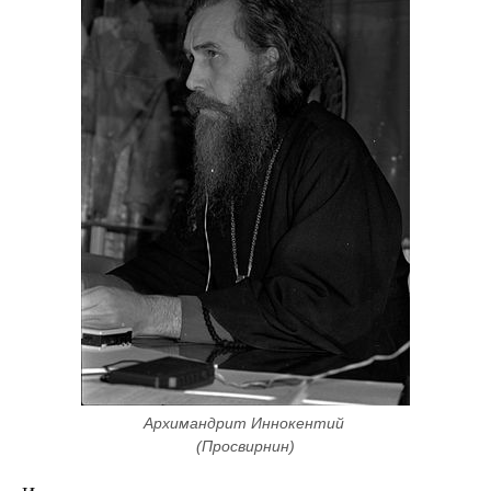
Архимандрит Иннокентий 
(Просвирнин)