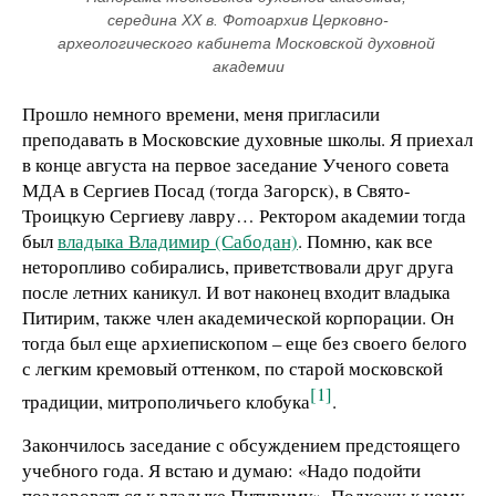
середина XX в. Фотоархив Церковно-
археологического кабинета Московской духовной 
академии
Прошло немного времени, меня пригласили
преподавать в Московские духовные школы. Я приехал
в конце августа на первое заседание Ученого совета
МДА в Сергиев Посад (тогда Загорск), в Свято-
Троицкую Сергиеву лавру… Ректором академии тогда
был
владыка Владимир (Сабодан)
. Помню, как все
неторопливо собирались, приветствовали друг друга
после летних каникул. И вот наконец входит владыка
Питирим, также член академической корпорации. Он
тогда был еще архиепископом – еще без своего белого
с легким кремовый оттенком, по старой московской
[1]
традиции, митрополичьего клобука
.
Закончилось заседание с обсуждением предстоящего
учебного года. Я встаю и думаю: «Надо подойти
поздороваться к владыке Питириму». Подхожу к нему