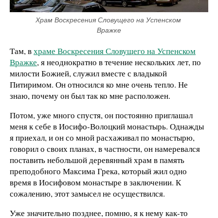
Храм Воскресения Словущего на Успенском 
Вражке
Там, в
храме Воскресения Словущего на Успенском
Вражке
, я неоднократно в течение нескольких лет, по
милости Божией, служил вместе с владыкой
Питиримом. Он относился ко мне очень тепло. Не
знаю, почему он был так ко мне расположен.
Потом, уже много спустя, он постоянно приглашал
меня к себе в Иосифо-Волоцкий монастырь. Однажды
я приехал, и он со мной расхаживал по монастырю,
говорил о своих планах, в частности, он намеревался
поставить небольшой деревянный храм в память
преподобного Максима Грека, который жил одно
время в Иосифовом монастыре в заключении. К
сожалению, этот замысел не осуществился.
Уже значительно позднее, помню, я к нему как-то