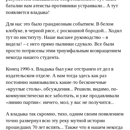
баталии нам атеисты-противники устраивали... А тут
появляется владыка!
Для нас это было грандиозным событием. В белом
клобуке, в черной рясе, с роскошной бородой... Ходил
тут по институту. Наше высшее руководство – я
видела! – с него прямо пылинки сдувало. Все были
просто потрясены этим триумфальным возвращением
некогда нашего студента.
Конец 1990-х. Владыка был уже отстранен от дел в
издательском отделе. А нам тогда здесь как раз
постоянно навязывались какие-то бесконечные
«круглые столы», обсуждения... Решили, видимо, по-
коммунистически все заболтать, и уже продавливали
«линию партии»: ничего, мол, у вас не получится...
А владыка так скромно, тихо, одним своим появлением
точно развернул всю эту реку мутной истории
прошедших 70 лет вспять... Также что в нашем некогда