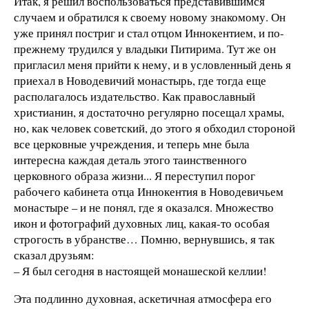
Итак, я решил воспользоваться представившимся
случаем и обратился к своему новому знакомому. Он
уже принял постриг и стал отцом Иннокентием, и по-
прежнему трудился у владыки Питирима. Тут же он
пригласил меня прийти к нему, и в условленный день я
приехал в Новодевичий монастырь, где тогда еще
располагалось издательство. Как православный
христианин, я достаточно регулярно посещал храмы,
но, как человек советский, до этого я обходил стороной
все церковные учреждения, и теперь мне была
интересна каждая деталь этого таинственного
церковного образа жизни... Я переступил порог
рабочего кабинета отца Иннокентия в Новодевичьем
монастыре – и не понял, где я оказался. Множество
икон и фотографий духовных лиц, какая-то особая
строгость в убранстве… Помню, вернувшись, я так
сказал друзьям:
– Я был сегодня в настоящей монашеской келлии!
Эта подлинно духовная, аскетичная атмосфера его