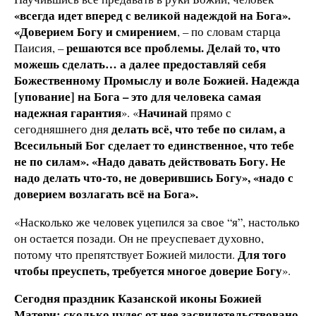
«всегда идет вперед с великой надеждой на Бога».
«Доверием Богу и смирением
, – по словам старца
решаются все проблемы. Делай то, что
Паисия, –
можешь сделать… а далее предоставляй себя
Божественному Промыслу и воле Божией. Надежда
[упование] на Бога – это для человека самая
надежная гарантия
Начинай
». «
прямо с
делать всё, что тебе по силам, а
сегодняшнего дня
Всесильный Бог сделает то единственное, что тебе
не по силам». «Надо давать действовать Богу. Не
надо делать что-то, не доверившись Богу», «надо с
доверием возлагать всё на Бога».
«Насколько же человек уцепился за свое “я”, настолько
он остается позади. Он не преуспевает духовно,
Для того
потому что препятствует Божией милости.
чтобы преуспеть, требуется многое доверие Богу
».
Сегодня праздник Казанской иконы Божией
Матери: сколько чудес от нее засвидетельствовано,