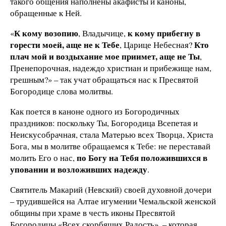
такого общения наполнены акафисты и каноны,
обращенные к Ней.
К кому возопию
к кому прибегну в
«
, Владычице,
горести моей, аще не к Тебе
Кто
, Царице Небесная?
плач мой и воздыхание мое приимет, аще не Ты
,
Пренепорочная, надеждо христиан и прибежище нам,
грешным?» – так учат обращаться нас к Пресвятой
Богородице слова молитвы.
Как поется в каноне одного из Богородичных
праздников: поскольку Ты, Богородица Всепетая и
Неискусобрачная, стала Матерью всех Творца, Христа
Бога, мы в молитве обращаемся к Тебе: не переставай
по Богу на Тебя положившихся в
молить Его о нас,
уповании и возложивших надежду
.
Святитель Макарий (Невский) своей духовной дочери
– трудившейся на Алтае игумении Чемальской женской
общины при храме в честь иконы Пресвятой
Богородицы «Всех скорбящих Радость», – которая,