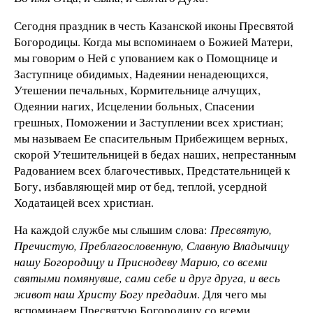
Сегодня праздник в честь Казанской иконы Пресвятой
Богородицы. Когда мы вспоминаем о Божией Матери,
мы говорим о Ней с упованием как о Помощнице и
Заступнице обидимых, Надеянии ненадеющихся,
Утешении печальных, Кормительнице алчущих,
Одеянии нагих, Исцелении больных, Спасении
грешных, Поможении и Заступлении всех христиан;
мы называем Ее спасительным Прибежищем верных,
скорой Утешительницей в бедах наших, непрестанным
Радованием всех благочестивых, Предстательницей к
Богу, избавляющей мир от бед, теплой, усердной
Ходатаицей всех христиан.
На каждой службе мы слышим слова:
Пресвятую,
Пречистую, Преблагословенную, Славную Владычицу
нашу Богородицу и Приснодеву Марию, со всеми
святыми помянувше, сами себе и друг друга, и весь
живот наш Христу Богу предадим
. Для чего мы
вспоминаем Пресвятую Богородицу со всеми