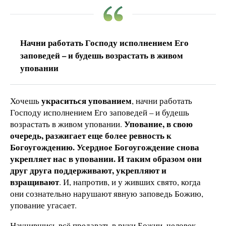
Начни работать Господу исполнением Его
заповедей – и будешь возрастать в живом
уповании
украситься упованием
Хочешь
, начни работать
Господу исполнением Его заповедей – и будешь
Упование, в свою
возрастать в живом уповании.
очередь, разжигает еще более ревность к
Богоугождению. Усердное Богоугождение снова
укрепляет нас в уповании. И таким образом они
друг друга поддерживают, укрепляют и
взращивают
. И, напротив, и у живших свято, когда
они сознательно нарушают явную заповедь Божию,
упование угасает.
Научившись всё предавать в руки Божии, человек