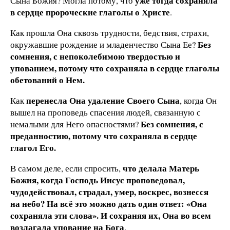
уже тогда сохраняла
Сына Божия? Могла потому, что
в сердце пророческие глаголы о Христе
.
Как прошла Она сквозь трудности, бедствия, страхи,
Без
окружавшие рождение и младенчество Сына Ее?
сомнения, с непоколебимою твердостью и
упованием, потому что сохраняла в сердце глаголы
обетований о Нем.
перенесла Она удаление Своего Сына
Как
, когда Он
вышел на проповедь спасения людей, связанную с
Без сомнения, с
немалыми для Него опасностями?
преданностию, потому что сохраняла в сердце
глагол Его.
что делала Матерь
В самом деле, если спросить,
Божия, когда Господь Иисус проповедовал,
чудодействовал, страдал, умер, воскрес, вознесся
на небо? На всё это можно дать один ответ: «Она
сохраняла эти слова». И сохраняя их, Она во всем
возлагала упование на Бога
.