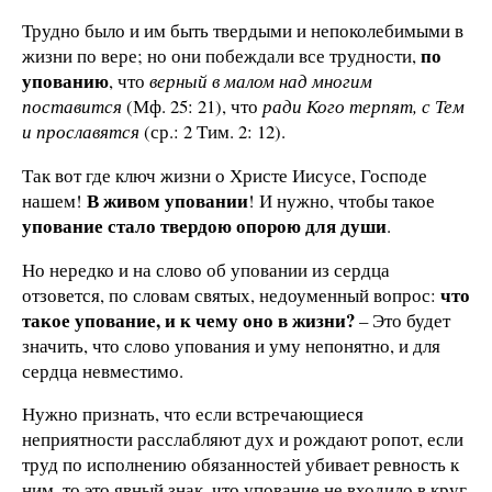
Трудно было и им быть твердыми и непоколебимыми в
по
жизни по вере; но они побеждали все трудности,
упованию
, что
верный в малом над многим
поставится
(Мф. 25: 21), что
ради Кого терпят, с Тем
и прославятся
(ср.: 2 Тим. 2: 12).
Так вот где ключ жизни о Христе Иисусе, Господе
В живом уповании
нашем!
! И нужно, чтобы такое
упование стало твердою опорою для души
.
Но нередко и на слово об уповании из сердца
что
отзовется, по словам святых, недоуменный вопрос:
такое упование, и к чему оно в жизни?
– Это будет
значить, что слово упования и уму непонятно, и для
сердца невместимо.
Нужно признать, что если встречающиеся
неприятности расслабляют дух и рождают ропот, если
труд по исполнению обязанностей убивает ревность к
ним, то это явный знак, что упование не входило в круг