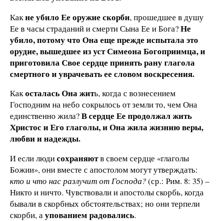
не убило Ее оружие скорби
Как
, прошедшее в душу
Не
Ее в часы страданий и смерти Сына Ее и Бога?
убило, потому что Она еще прежде испытала это
орудие, вышедшее из уст Симеона Богоприимца, и
приготовила Свое сердце принять рану глагола
смертного и уврачевать ее словом воскресения.
осталась Она жит
Как
ь, когда с вознесением
Господним на небо сокрылось от земли то, чем Она
В сердце Ее продолжал жить
единственно жила?
Христос и Его глаголы, и Она жила жизнию веры,
любви и надежды.
сохраняют
И если люди
в своем сердце «глаголы
Божии», они вместе с апостолом могут утверждать:
кто и что нас разлучит от Господа?
(ср.: Рим. 8: 35) –
Никто и ничто. Чувствовали и апостолы скорбь, когда
бывали в скорбных обстоятельствах; но они терпели
упованием радовались
скорби, а
.