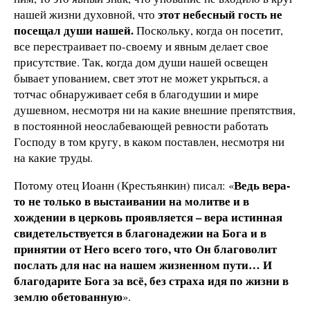
этот небесный гость не
нашей жизни духовной, что
посещал души нашей.
Поскольку, когда он посетит,
все перестраивает по-своему и явным делает свое
присутствие. Так, когда дом души нашей освещен
бывает упованием, свет этот не может укрыться, а
тотчас обнаруживает себя в благодушии и мире
душевном, несмотря ни на какие внешние препятствия,
в постоянной неослабевающей ревности работать
Господу в том кругу, в каком поставлен, несмотря ни
на какие труды.
Ведь вера-
Потому отец Иоанн (Крестьянкин) писал: «
то не только в выстаивании на молитве и в
хождении в церковь проявляется – вера истинная
свидетельствуется в благонадежии на Бога и в
принятии от Него всего того, что Он благоволит
послать для нас на нашем жизненном пути… И
благодарите Бога за всё, без страха идя по жизни в
землю обетованную
».