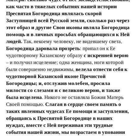
как часто в тяжелых событиях нашей истории
Пресвятая Богородица являлась скорой
Заступницей всей Русской земли, сколько раз через
этот образ и другие Свои иконы являла Богородица
помощь и в личных просьбах обращающихся к Ней
людей.
Так, некоему человеку, не видевшему света,
Богородица даровала прозреть
: припал он к Ее
с искренней верою
чудотворному Казанскому образу
– и получил исцеление; одна женщина, ноги которой
велела отнести себя к
были совершенно недвижимы,
чудотворной Казанской иконе Пречистой
Богородицы; и, отслужив молебен, просила
милости со слезами и с великою верою, и также
была исцелена
. Никого не оставляла Божия Матерь
Слагая в сердце своем память о
Своей помощью.
таких явленных чудесах Ее помощи и заступления,
обращаясь к Пресвятой Богородице в наших
нуждах, вместе с Ней переживая эти трудные
события нашей жизни, мы возрастаем в уповании