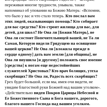
переживая многие трудности, унывала, также
напоминал об уповании на Божию Матерь: «Вспомни,
Кто послал вам
что было у вас и что стало теперь.
этих людей, оказывающих помощь? Кто собирает
для вас средства? Кто строит жилища для вас, для
детей, для школ? Не Она ли [Божия Матерь], не
Она ли состоит Попечительницей вашей, не Та ли
Самая, Которую видели Грядущею на освящение
вашей церкви? Не Она ли [вложила прежде в
сердце одному] дать вам землю [для общины], не
Она ли внушила [и другому] положить свое имение
[средства] к ногам еще недостойнейших
служителей Христовых? Кто врач болящих, утеха
скорбящих? Не Она ли, Радость всех скорбящих?
Грех будет большой, если мы, имея очи видети, не
увидим благостной руки Божией над вашим уголком».
виден Покров Царицы Небесной и
«Действительно
Ее Божественного Сына и Бога нашего, дорогого,
благого нашего Господа над вашим уголком.