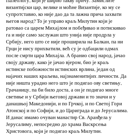
Палеологу, који је ширио такву причу. Замислите
византијски цар, велике и моћне Византије, ко му се
супротставио, ко није дао да та лажна прича захвати
његов народ? То је управо краљ Милутин који је
ратовао са царем Михајлом и побеђивао и потискивао
га и није само заслужан што унија није продрла у
Србију, него што се није проширила на Балкан, па ни
Грци је нису прихватили, већ су је одбацили одмах
после смрти цара Михајла. А бранио свој народ, јачао
своју државу, како је јачао вјером, био је краљ
истинске побожности истинских врлина, један од
најачих наших краљева, најзнаменитијих личности. Да
није ништа урадио него што је подигао ову светињу,
Грачаницу, па би било доста, а он је подигао многе
светиње и у Србији његовој држави и то значи и у
данашњој Македонији, и по Грчкој, и по Светој Гори
Атонској и по Софији, и до Цариграда и до Јерусалима.
И данас имамо очуван манастир Св. Аранђела у
Јерусалиму, непосредно до храма Васкрсења
Христовога, који је подигао краљ Милутин.