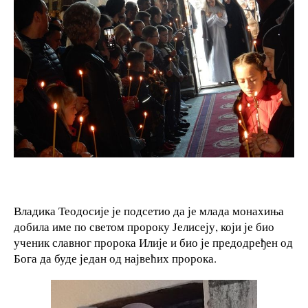
Владика Теодосије је подсетио да је млада монахиња
добила име по светом пророку Јелисеју, који је био
ученик славног пророка Илије и био је предодређен од
Бога да буде један од највећих пророка.