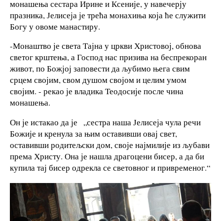
монашења сестара Ирине и Ксеније, у навечерју
празника, Јелисеја је трећа монахиња која ће служити
Богу у овоме манастиру.
-Монаштво је света Тајна у цркви Христовој, обнова
светог крштења, а Господ нас призива на беспрекоран
живот, по Божјој заповести да љубимо њега свим
срцем својим, свом душом својом и целим умом
својим. - рекао је владика Теодосије после чина
монашења.
Он је истакао да је „сестра наша Јелисеја чула речи
Божије и кренула за њим оставивши овај свет,
оставивши родитељски дом, своје најмилије из љубави
према Христу. Она је нашла драгоцени бисер, а да би
купила тај бисер одрекла се световног и привременог.“