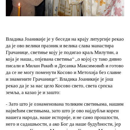
Владика Јоаникије је у беседи на крају литургије рекао
да је ово велики празник и велика слава манастира
Грачанице, светиње коју је подигао краљ Милутин, а
која је наша,, опјевана светиња“ ,,о којој су тако дивно
писали и Милан Ракић и Десанка Максимовић и готово
да се не могу поменути Косово и Метохија без славне
и знамените Грачанице“. Владика Јоаникије је још
рекао да је за нас цело Косово свето, света српска
земља, а казао је и зашто:
- Зато што је ознаменована толиким светињама, нашим
највећим светињама, зато што је ово најдубљи корен
нашега народа, наше историје, и не само прошлости,
него и садашњости, а ако Бог да наше будућности, јер