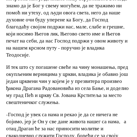
знамо да је Бог у свему могућем, да не тражимо ни
помоћ ни утеху, од људи овога света, него да наше
духовне очи буду уперене ка Богу, да Господ
благодаћу својом подржи нас, мале, слабе и грешне,
који носимо Његов лик, Његово свето име и Његов
печат на себи, да нас Господ подржи у овом животу и
на нашем крсном путу - поручио је владика
Теодосије.
И тек што су погашене свеће на чину монашења, пред
окупљеним верницима у цркви, владика је обавио још
један црквени чин у којем је у презвитера произвео
ђакона Драгана Радовановића из села Бање, и доделио
му град Пећ и цркву Св. Јована Крститеља за место
свештеничког служења.
-Господ је увек са нама и рекао је да се ничега не
бојимо, јер је Он у све дане живота нашег са нама, а
отац Драган ће за нас приносити молитве и
свакодневно служити Господу, борећи се за своју