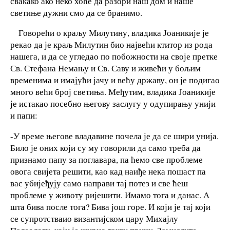
свакако ако неко хоће да разори наш дом и наше
светиње дужни смо да се бранимо.
Говорећи о краљу Милутину, владика Јоаникије је
рекао да је краљ Милутин био највећи ктитор из рода
нашега, и да се угледао по побожности на своје претке
Св. Стефана Немању и Св. Саву и живећи у бољим
временима и имајући јачу и већу државу, он је подигао
много већи број светиња. Међутим, владика Јоаникије
је истакао посебно његову заслугу у одупирању унији
и папи:
-У време његове владавине почела је да се шири унија.
Било је оних који су му говорили да само треба да
признамо папу за поглавара, па ћемо све проблеме
овога свијета решити, као кад наиђе нека пошаст па
вас убијеђују само направи тај потез и све ћеш
проблеме у животу ријешити. Имамо тога и данас. А
шта бива после тога? Бива још горе. И који је тај који
се супротстваио византијском цару Михајлу