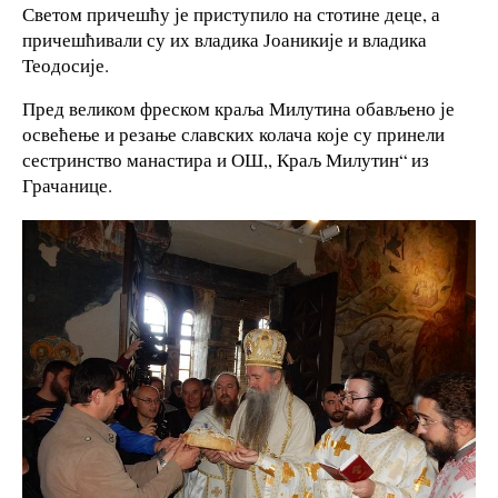
Светом причешћу је приступило на стотине деце, а
причешћивали су их владика Јоаникије и владика
Теодосије.
Пред великом фреском краља Милутина обављено је
освећење и резање славских колача које су принели
сестринство манастира и ОШ,, Краљ Милутин“ из
Грачанице.