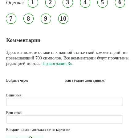
1
2
3
4
5
6
Оценка:
7
8
9
10
Комментарии
Здесь вы можете оставить к данной статье свой комментарий, не
превышающий 700 символов. Все комментарии будут прочитаны
редакцией портала
Православие.Ru
.
Войдите через
или введите свои данные:
Ваше имя:
Ваш email:
Введите число, напечатанное на картинке