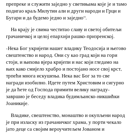
препреке и служити заједно у светињама које је и тамо
подигао краљ Милутин али и други народи и Грци и
Бугари и да будемо једно и заједно“.
На крају је свима честитао славу и светој обитељи
грачаничкој и целој епархији рашко-призренској.
-Нека Бог укријепи нашег владику Теодосија и његово
свештенство и народ. Они су као град који на гори
стоји, и њихова вјера кријепи и нас који гледамо на
њих како смијело храбро и постојано носе свој крст,
трпећи многа искушења. Нека вас Бог за то све
награди изобилно. Идете путем Христовим и сигурно
је да ћете од Господа примити велику награду-
завршио је беседу владика будимљанско-никшићки
Јоаникије.
Владике, свештенство, монаштво и окупљени народ
је при изласку из грачаничког храма, у порти чекало
јато деце са својим вероучитељем Јованом и