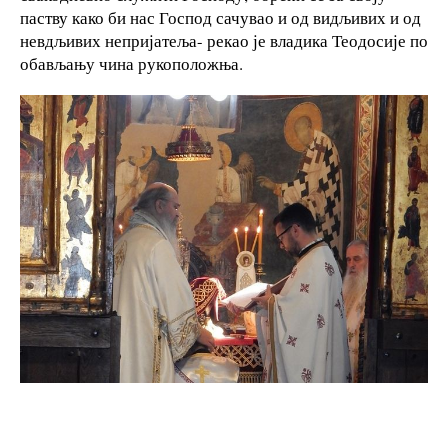
паству како би нас Господ сачувао и од видљивих и од
невдљивих непријатеља- рекао је владика Теодосије по
обављању чина рукоположња.