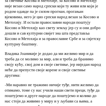
за светиње Косова и Метохије, за Косово и Метохију
није везан само народ српски који ту живи или који је
родом одавде па је силом прогнан, прогањан
вјековима, него је цио српски народ везан за Косово и
Метохију. И остали православни народи поштују
Косово и Метохију као свету земљу јер су и они добро
дошли и сав културни свијет зна шта представља
Косово и Метохија и за православне Србе и за свјетску
културну баштину.
Владика Јоаникије је додао да ми желимо мир и да
треба да се молимо за мир, али и треба да бранимо
своју кућу, свој дом и своје светиње, јер ниједан народ
неће да препусти своје корене и своје светиње
другима:
-Ми наравно не тражимо ничије туђе, нити желимо да
отимамо, томе су нас учили наши свети преци, туђе да
поштујемо и друге народе да поштујемо и колико до
нас стоји да живимо у миру и у љубави са њима, а