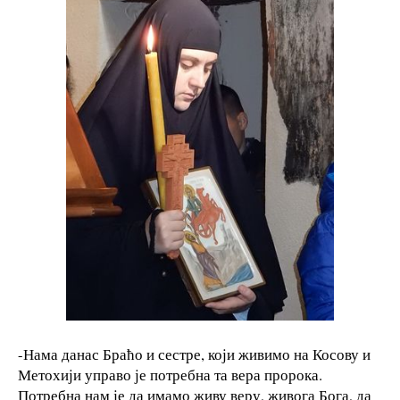
-Нама данас Браћо и сестре, који живимо на Косову и
Метохији управо је потребна та вера пророка.
Потребна нам је да имамо живу веру, живога Бога, да