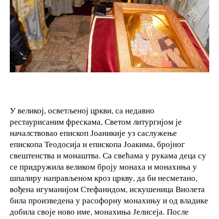
У великој, осветљеној цркви, са недавно
рестаурисаним фрескама, Светом литургијом је
началствовао епископ Јоаникије уз саслужење
епископа Теодосија и епископа Јоакима, бројног
свештенства и монаштва. Са свећама у рукама деца су
се придружила великом броју монаха и монахиња у
шпалиру направљеном кроз цркву, да би несметано,
вођена игуманијом Стефанидом, искушеница Виолета
била произведена у расофорну монахињу и од владике
добила своје ново име, монахиња Јелисеја. После