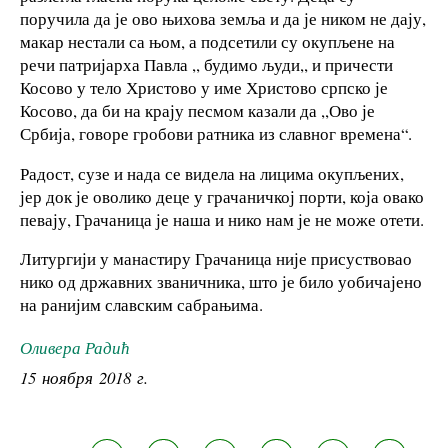
поручила да је ово њихова земља и да је ником не дају,
макар нестали са њом, а подсетили су окупљене на
речи патријарха Павла ,, будимо људи,, и причести
Косово у тело Христово у име Христово српско је
Косово, да би на крају песмом казали да ,,Ово је
Србија, говоре гробови ратника из славног времена“.
Радост, сузе и нада се видела на лицима окупљених,
јер док је оволико деце у грачаничкој порти, која овако
певају, Грачаница је наша и нико нам је не може отети.
Литургији у манастиру Грачаница није присуствовао
нико од државних званичника, што је било уобичајено
на ранијим славским сабрањима.
Оливера Радић
15 ноября 2018 г.