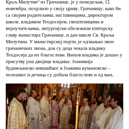
Краљ Милутин“ из Грачанице, је у понедељак, 12.
новембра, похрлило у своју цркву, Грачаницу, како би
са својим родитељима, наставницима, директором
школе, владиком Теодосијем, свештеницима и
вероучитељима, литургијски обележили ктиторску
славу манастира Грачанице, и дан школе Св. Краља
Милутина. У манастирској порти, је одзвањао звон
грачаничких звона, док су деца чекала владику
Теодосија да их благослови. Њихов владика је дошао у
присутву још двојице владика: Јоаникија
будимљанско-никшићког и Јоакима кумановско –
полошког и дечица су добила благослове и од њих.