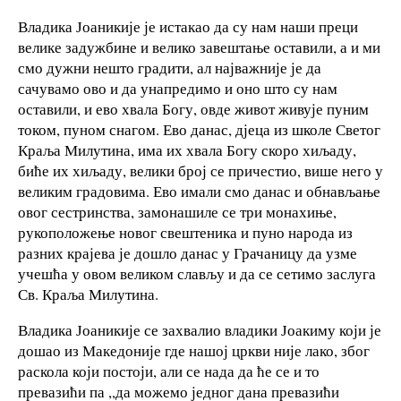
Владика Јоаникије је истакао да су нам наши преци
велике задужбине и велико завештање оставили, а и ми
смо дужни нешто градити, ал најважније је да
сачувамо ово и да унапредимо и оно што су нам
оставили, и ево хвала Богу, овде живот живује пуним
током, пуном снагом. Ево данас, дјеца из школе Светог
Краља Милутина, има их хвала Богу скоро хиљаду,
биће их хиљаду, велики број се причестио, више него у
великим градовима. Ево имали смо данас и обнављање
овог сестринства, замонашиле се три монахиње,
рукоположење новог свештеника и пуно народа из
разних крајева је дошло данас у Грачаницу да узме
учешћа у овом великом слављу и да се сетимо заслуга
Св. Краља Милутина.
Владика Јоаникије се захвалио владики Јоакиму који је
дошао из Македоније где нашој цркви није лако, због
раскола који постоји, али се нада да ће се и то
превазићи па ,,да можемо једног дана превазићи