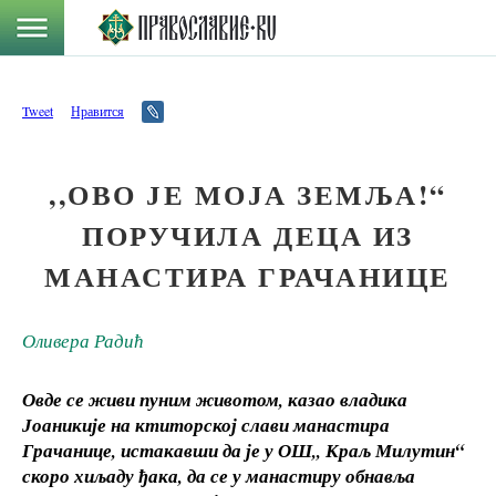
Tweet
Нравится
,,ОВО ЈЕ МОЈА ЗЕМЉА!“
ПОРУЧИЛА ДЕЦА ИЗ
МАНАСТИРА ГРАЧАНИЦЕ
Оливера Радић
Овде се живи пуним животом, казао владика
Јоаникије на ктиторској слави манастира
Грачанице, истакавши да је у ОШ,, Краљ Милутин“
скоро хиљаду ђака, да се у манастиру обнавља