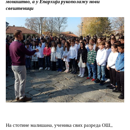
монаштво, а у Епархији рукополажу нови
свештеници
На стотине малишана, ученика свих разреда ОШ,,