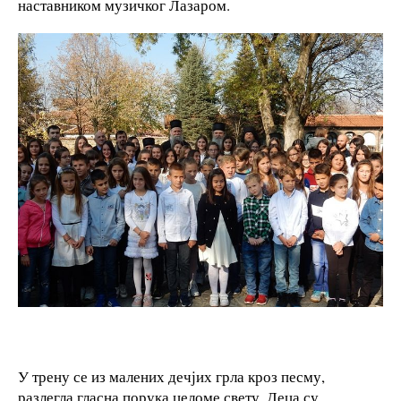
наставником музичког Лазаром.
У трену се из малених дечјих грла кроз песму,
разлегла гласна порука целоме свету. Деца су