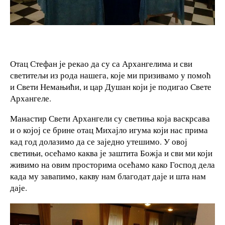
Отац Стефан је рекао да су са Архангелима и сви
светитељи из рода нашега, које ми призивамо у помоћ
и Свети Немањићи, и цар Душан који је подигао Свете
Архангеле.
Манастир Свети Архангели су светиња која васкрсава
и о којој се брине отац Михајло игума који нас прима
кад год долазимо да се заједно утешимо. У овој
светињи, осећамо каква је заштита Божја и сви ми који
живимо на овим просторима осећамо како Господ дела
када му завапимо, какву нам благодат даје и шта нам
даје.