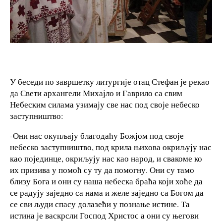
У беседи по завршетку литургије отац Стефан је рекао
да Свети архангели Михајло и Гаврило са свим
Небеским силама узимају све нас под своје небеско
заступништво:
-Они нас окупљају благодаћу Божјом под своје
небеско заступништво, под крила њихова окриљују нас
као појединце, окриљују нас као народ, и свакоме ко
их призива у помоћ су ту да помогну. Они су тамо
близу Бога и они су наша небеска браћа који хоће да
се радују заједно са нама и желе заједно са Богом да
се сви људи спасу долазећи у познање истине. Та
истина је васкрсли Господ Христос а они су његови