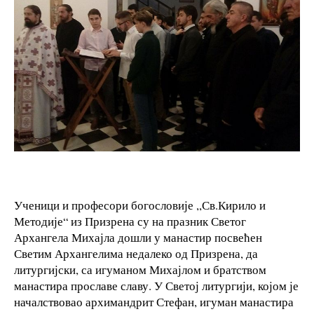
Ученици и професори богословије ,,Св.Кирило и
Методије“ из Призрена су на празник Светог
Архангела Михајла дошли у манастир посвећен
Светим Архангелима недалеко од Призрена, да
литургијски, са игуманом Михајлом и братством
манастира прославе славу. У Светој литургији, којом је
началствовао архимандрит Стефан, игуман манастира