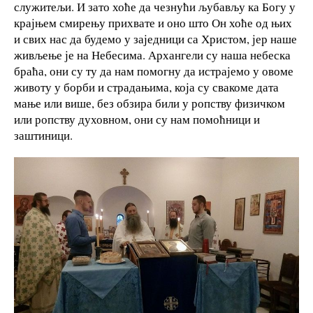
служитељи. И зато хоће да чезнући љубављу ка Богу у
крајњем смирењу прихвате и оно што Он хоће од њих
и свих нас да будемо у заједници са Христом, јер наше
живљење је на Небесима. Архангели су наша небеска
браћа, они су ту да нам помогну да истрајемо у овоме
животу у борби и страдањима, која су свакоме дата
мање или више, без обзира били у ропству физичком
или ропству духовном, они су нам помоћници и
заштиници.