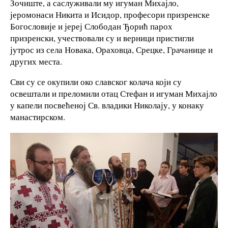
Зочиште, а саслуживали му игуман Михајло,
јеромонаси Никита и Исидор, професори призренске
Богословије и јереј Слободан Ђорић парох
призренски, учествовали су и верници пристигли
јутрос из села Новака, Ораховца, Срецке, Грачанице и
других места.
Сви су се окупили око славског колача који су
освештали и преломили отац Стефан и игуман Михајло
у капели посвећеној Св. владики Николају, у конаку
манастирском.