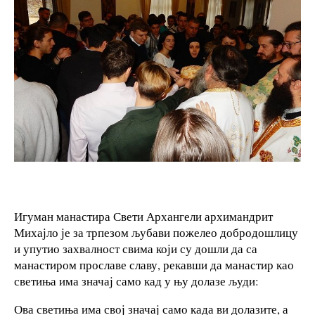
Игуман манастира Свети Архангели архимандрит
Михајло је за трпезом љубави пожелео добродошлицу
и упутио захвалност свима који су дошли да са
манастиром прославе славу, рекавши да манастир као
светиња има значај само кад у њу долазе људи:
Ова светиња има свој значај само када ви долазите, а