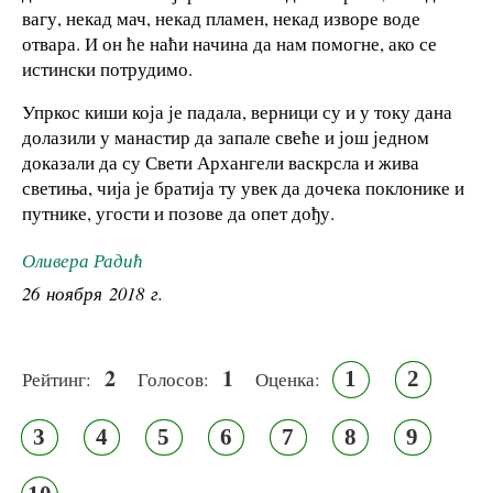
вагу, некад мач, некад пламен, некад изворе воде
отвара. И он ће наћи начина да нам помогне, ако се
истински потрудимо.
Упркос киши која је падала, верници су и у току дана
долазили у манастир да запале свеће и још једном
доказали да су Свети Архангели васкрсла и жива
светиња, чија је братија ту увек да дочека поклонике и
путнике, угости и позове да опет дођу.
Оливера Радић
26 ноября 2018 г.
2
1
1
2
Рейтинг:
Голосов:
Оценка:
3
4
5
6
7
8
9