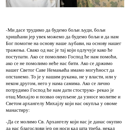
-Ми дасе трудимо да будемо бољи људи, бољи
хришћани јер увек можемо да будемо бољи и да нам
Бог помогне на основу наше љубави, на основу нашег
тражења. Свако од нас је тај који одлучује како ће
поступати. Ако се помолимо Господ ће нам помоћи,
ако се не помолимо неће нас бити. Ако се држимо
нашег Светог Саве Немањића имамо могућност да
опстанемо. То је у нашим рукама, не у власти, или у
неком другом, него у нама самима. Ако се лично
потрудимо Господ ће нам дати стоструко- рекао је
отац Михајло и позвао окупљене да узносе молитве и
Светом архангелу Михајлу који нас окупља у овоме
манастиру:
-Да се молимо Св. Архангелу који нас је данас окупио
да нас благослови јер он носи кад шта треба, некад