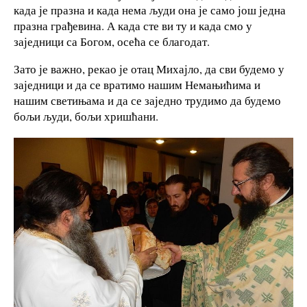
када је празна и када нема људи она је само још једна
празна грађевина. А када сте ви ту и када смо у
заједници са Богом, осећа се благодат.
Зато је важно, рекао је отац Михајло, да сви будемо у
заједници и да се вратимо нашим Немањићима и
нашим светињама и да се заједно трудимо да будемо
бољи људи, бољи хришћани.