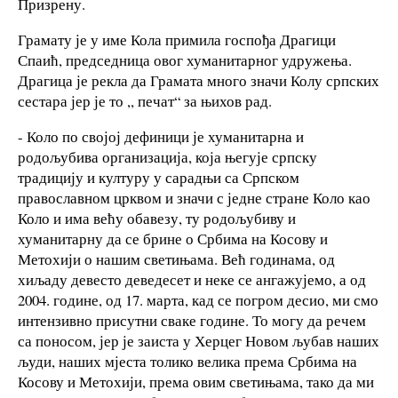
Призрену.
Грамату је у име Кола примила госпођа Драгици
Спаић, председница овог хуманитарног удружења.
Драгица је рекла да Грамата много значи Колу српских
сестара јер је то ,, печат“ за њихов рад.
- Коло по својој дефиници је хуманитарна и
родољубива организација, која његује српску
традицију и културу у сарадњи са Српском
православном црквом и значи с једне стране Коло као
Коло и има већу обавезу, ту родољубиву и
хуманитарну да се брине о Србима на Косову и
Метохији о нашим светињама. Већ годинама, од
хиљаду девесто деведесет и неке се ангажујемо, а од
2004. године, од 17. марта, кад се погром десио, ми смо
интензивно присутни сваке године. То могу да речем
са поносом, јер је заиста у Херцег Новом љубав наших
људи, наших мјеста толико велика према Србима на
Косову и Метохији, према овим светињама, тако да ми