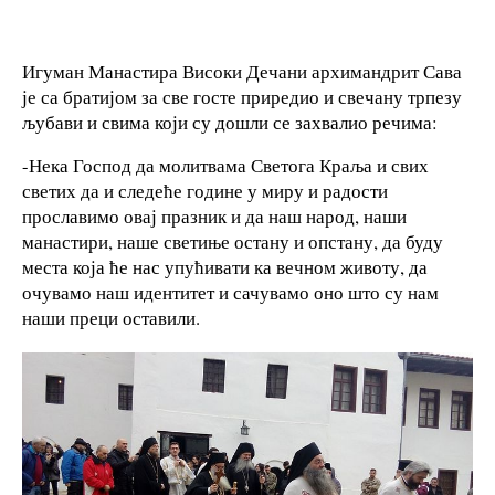
Игуман Манастира Високи Дечани архимандрит Сава
је са братијом за све госте приредио и свечану трпезу
љубави и свима који су дошли се захвалио речима:
-Нека Господ да молитвама Светога Краља и свих
светих да и следеће године у миру и радости
прославимо овај празник и да наш народ, наши
манастири, наше светиње остану и опстану, да буду
места која ће нас упућивати ка вечном животу, да
очувамо наш идентитет и сачувамо оно што су нам
наши преци оставили.