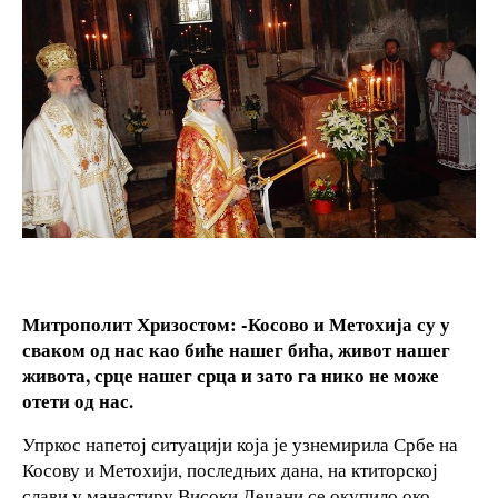
Митрополит Хризостом: -Косово и Метохија су у
сваком од нас као биће нашег бића, живот нашег
живота, срце нашег срца и зато га нико не може
отети од нас.
Упркос напетој ситуацији која је узнемирила Србе на
Косову и Метохији, последњих дана, на ктиторској
слави у манастиру Високи Дечани се окупило око