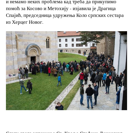
и немамо неких проблема кад треба да прикупимо
помоћ за Косово и Метохију - изјавила је Драгица
Спајић, председница удружења Коло српских сестара
из Херцег Новог.