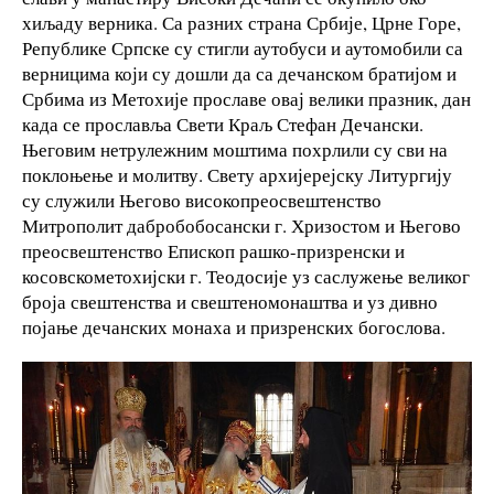
хиљаду верника. Са разних страна Србије, Црне Горе,
Републике Српске су стигли аутобуси и аутомобили са
верницима који су дошли да са дечанском братијом и
Србима из Метохије прославе овај велики празник, дан
када се прославља Свети Краљ Стефан Дечански.
Његовим нетрулежним моштима похрлили су сви на
поклоњење и молитву. Свету архијерејску Литургију
су служили Његово високопреосвештенство
Митрополит дабробобосански г. Хризостом и Његово
преосвештенство Епископ рашко-призренски и
косовскометохијски г. Теодосије уз саслужење великог
броја свештенства и свештеномонаштва и уз дивно
појање дечанских монаха и призренских богослова.