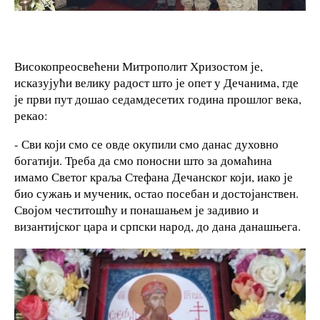
Високопреосвећени Митрополит Хризостом је,
исказујући велику радост што је опет у Дечанима, где
је први пут дошао седамдесетих година прошлог века,
рекао:
- Сви који смо се овде окупили смо данас духовно
богатији. Треба да смо поносни што за домаћина
имамо Светог краља Стефана Дечанског који, иако је
био сужањ и мученик, остао посебан и достојанствен.
Својом честитошћу и понашањем је задивио и
византијског цара и српски народ, до дана данашњега.