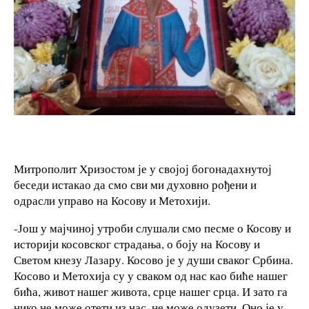
Митрополит Хризостом је у својој богонадахнутој
беседи истакао да смо сви ми духовно рођени и
одрасли управо на Косову и Метохији.
-Још у мајчиној утроби слушали смо песме о Косову и
историји косовског страдања, о боју на Косову и
Светом кнезу Лазару. Косово је у души сваког Србина.
Косово и Метохија су у сваком од нас као биће нашег
бића, живот нашег живота, срце нашег срца. И зато га
нико не може отети из нас, не може одузети. Оно је у