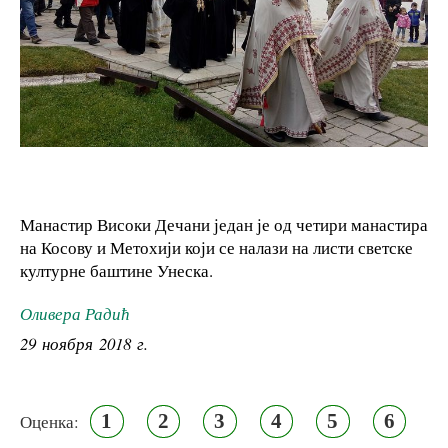
Манастир Високи Дечани један је од четири манастира
на Косову и Метохији који се налази на листи светске
културне баштине Унеска.
Оливера Радић
29 ноября 2018 г.
1
2
3
4
5
6
Оценка: