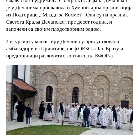
Славу свога удружења Св. Краља Стефана Дечанског
је у Дечанима прославила и Хуманитарна организација
из Подгорице ,, Млади за Космет“. Они су на празник
Светога Краља Дечанског, пре десет година, и
започели са својим плодотворним радом.
Литургији у манастиру Дечани су присуствовали
амбасадори из Приштине, шеф ОЕБС-а Јан Брату и
представници различитих контигената КФОР-а.