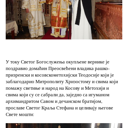
У току Светог Богослужења окупљене вернике је
поздравио домаћин Преосвећени владика рашко-
призренски и косовскометохијски Теодосије који је
заблагодарио Митрополиту Хризостому и свима који
помажу светиње и народ на Косову и Метохији и
свима који су се сабрали да, заједно са игуманом
архимандритом Савом и дечанском братијом,
прославе Светог Краља Стефана и целивају његове
Свете мошти: