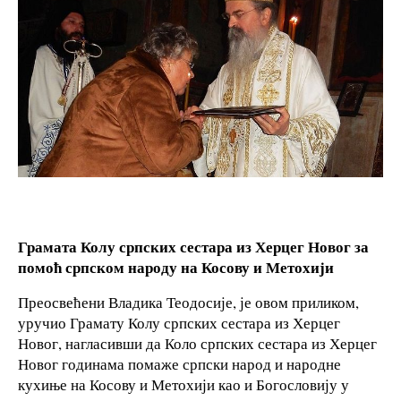
Грамата Колу српских сестара из Херцег Новог за
помоћ српском народу на Косову и Метохији
Преосвећени Владика Теодосије, је овом приликом,
уручио Грамату Колу српских сестара из Херцег
Новог, нагласивши да Коло српских сестара из Херцег
Новог годинама помаже српски народ и народне
кухиње на Косову и Метохији као и Богословију у