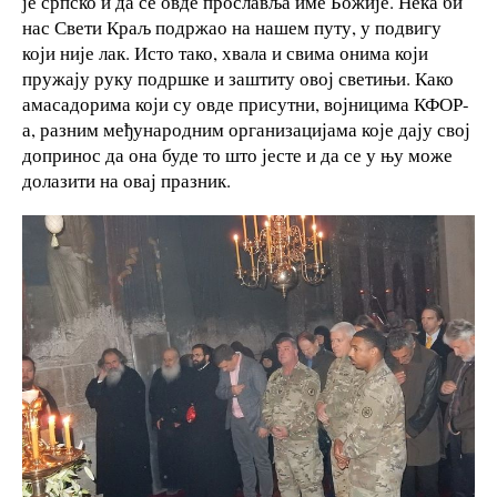
је српско и да се овде прославља име Божије. Нека би
нас Свети Краљ подржао на нашем путу, у подвигу
који није лак. Исто тако, хвала и свима онима који
пружају руку подршке и заштиту овој светињи. Како
амасадорима који су овде присутни, војницима КФОР-
а, разним међународним организацијама које дају свој
допринос да она буде то што јесте и да се у њу може
долазити на овај празник.