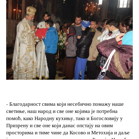
- Благодарност свима који несебично помажу наше
светиње, наш народ и све оне којима је потребна
помоћ, како Народну кухињу, тако и Богословију у
Призрену и све оне који данас опстају на овим
просторима и тиме чине да Косово и Метохија и даље