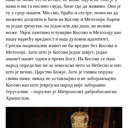
нама и ми га носимо свуда, било где да живимо. Оно је
ту у срцу нашем. Ми смо, браћо и сестре, поносни да
можемо долазити и бити на Косову и Метохији, барем
за један тренутак, на један или два дана, ко колико
може. Увјек памтимо и чувајмо Косово и Метохију као
нашу највећу вредност и наш духовни идентитет.
Српски национални живот не би вредио без Косова и
Метохије. Зато што је Косово један завјет, један
аманет нашег односа према Богу. На Косову се наш
народ определио не за земаљско него за Небеско и оно
што је вечно, Царство Божје. Зато је главна порука
свима нама: никад не остављајмо и не заборављајмо
Косово као што јеврејски народ није заборавио
Јерусалим. – поручио је Митрополит дабробосански
Хризостом.