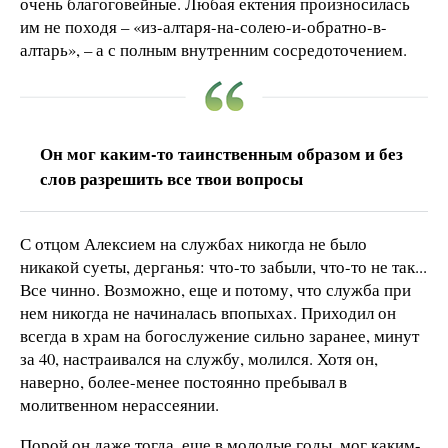
очень благоговейные. Любая ектения произносилась
им не походя – «из-алтаря-на-солею-и-обратно-в-
алтарь», – а с полным внутренним сосредоточением.
Он мог каким-то таинственным образом и без
слов разрешить все твои вопросы
С отцом Алексием на службах никогда не было
никакой суеты, дерганья: что-то забыли, что-то не так...
Все чинно. Возможно, еще и потому, что служба при
нем никогда не начиналась впопыхах. Приходил он
всегда в храм на богослужение сильно заранее, минут
за 40, настраивался на службу, молился. Хотя он,
наверно, более-менее постоянно пребывал в
молитвенном нерассеянии.
Порой он даже тогда, еще в молодые годы, мог каким-