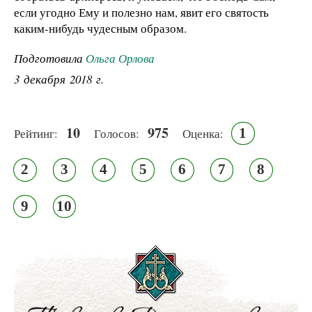
если угодно Ему и полезно нам, явит его святость
каким-нибудь чудесным образом.
Подготовила
Ольга Орлова
3 декабря 2018 г.
10
975
1
Рейтинг:
Голосов:
Оценка:
2
3
4
5
6
7
8
9
10