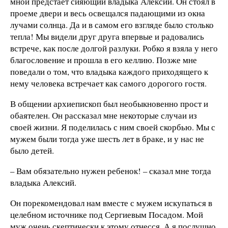
мной предстает сияющий владыка Алексий. Он стоял в
проеме двери и весь освещался падающими из окна
лучами солнца. Да и в самом его взгляде было столько
тепла! Мы видели друг друга впервые и радовались
встрече, как после долгой разлуки. Робко я взяла у него
благословение и прошла в его келлию. Позже мне
поведали о том, что владыка каждого приходящего к
нему человека встречает как самого дорогого гостя.
В общении архиепископ был необыкновенно прост и
обаятелен. Он рассказал мне некоторые случаи из
своей жизни. Я поделилась с ним своей скорбью. Мы с
мужем были тогда уже шесть лет в браке, и у нас не
было детей.
– Вам обязательно нужен ребенок! – сказал мне тогда
владыка Алексий.
Он порекомендовал нам вместе с мужем искупаться в
целебном источнике под Сергиевым Посадом. Мой
муж очень скептически к этому отнесся. А я послушно