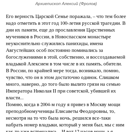
Архиепископ Алексий (Фролов)
Его верность Царской Семье поражала, – что тем более
надо отметить в этот год 100-летия русской трагедии. В
дни их памяти, еще до прославления Царственных
мучеников в России, в Новоспасском монастыре
неукоснительно служились панихиды, имена
Августейших особ постоянно поминались за
богослужениями в этой, собственно, и воссоздаваемой
владыкой Алексием в том числе в их память, обители.
В России, по крайней мере тогда, возникало, помню,
чувство, что он в этом достаточно одинок. Слишком
много, наверно, до того было вылито грязи на семью
Императора Николая II при советской, убившей их
власти...
Помню, когда в 2004-м году я привез в Москву мощи
преподобномученицы Елисаветы Феодоровны, то,
несмотря на то что была ночь, решился все-таки
набрать номер владыки, который у меня был, мы с ним
как-то уже встречались... И вот 12 часов ночи, а я