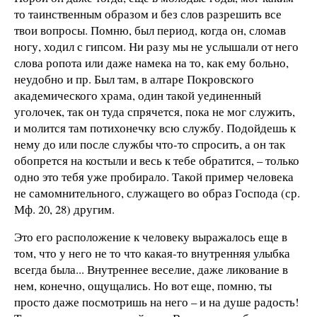
то таинственным образом и без слов разрешить все
твои вопросы. Помню, был период, когда он, сломав
ногу, ходил с гипсом. Ни разу мы не услышали от него
слова ропота или даже намека на то, как ему больно,
неудобно и пр. Был там, в алтаре Покровского
академического храма, один такой уединенный
уголочек, так он туда спрячется, пока не мог служить,
и молится там потихонечку всю службу. Подойдешь к
нему до или после службы что-то спросить, а он так
обопрется на костыли и весь к тебе обратится, – только
одно это тебя уже пробирало. Такой пример человека
не самомнительного, служащего во образ Господа (ср.
Мф. 20, 28) другим.
Это его расположение к человеку выражалось еще в
том, что у него не то что какая-то внутренняя улыбка
всегда была... Внутреннее веселие, даже ликование в
нем, конечно, ощущались. Но вот еще, помню, ты
просто даже посмотришь на него – и на душе радость!