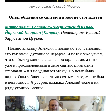
Архиепископ Алексий (Фролов)
Опыт общения со святыми в нем не был тщетен
Митрополит Восточно-Американский и Нью-
Йоркский Иларион (Капрал)
, Первоиерарх Русской
Зарубежной Церкви:
– Помню владыку Алексия и поминаю его. Запомнил
его как очень духовного иерарха. Я потом уже узнал,
что он был духовно связан с прозорливыми, а ныне
уже и прославленными в лике святых глинскими
старцами, – и я не удивился этому. По нему было
видно. Опыт общения с этими святыми людьми не был
в нем тщетен. Я уверен, владыка Алексий тоже в их
ряду угодник Божий.