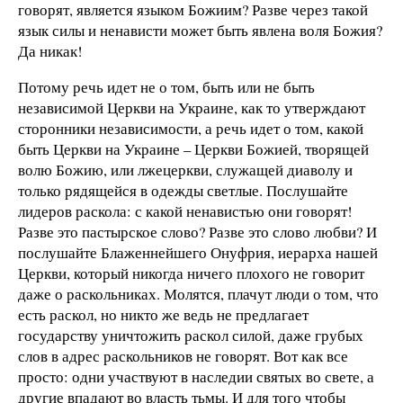
говорят, является языком Божиим? Разве через такой
язык силы и ненависти может быть явлена воля Божия?
Да никак!
Потому речь идет не о том, быть или не быть
независимой Церкви на Украине, как то утверждают
сторонники независимости, а речь идет о том, какой
быть Церкви на Украине – Церкви Божией, творящей
волю Божию, или лжецеркви, служащей диаволу и
только рядящейся в одежды светлые. Послушайте
лидеров раскола: с какой ненавистью они говорят!
Разве это пастырское слово? Разве это слово любви? И
послушайте Блаженнейшего Онуфрия, иерарха нашей
Церкви, который никогда ничего плохого не говорит
даже о раскольниках. Молятся, плачут люди о том, что
есть раскол, но никто же ведь не предлагает
государству уничтожить раскол силой, даже грубых
слов в адрес раскольников не говорят. Вот как все
просто: одни участвуют в наследии святых во свете, а
другие впадают во власть тьмы. И для того чтобы