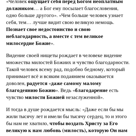
ощущает себя перед Богом неоплатным
«Человек
должником
… а Бог ему посылает благословения,
одно больше другого». «Чем больше человек узнает
себя, тем… лучше видит свою великую немощь.
Познает свое недостоинство и свою
неблагодарность, а вместе с тем великое
милосердие Божие
».
Видение своей нищеты рождает в человеке видение
множества милостей Божиих и чувство благодарности.
Такой человек всему рад, подобно бедному, который
принимает всё и всяким подаянием оказывается
радуется
даже самому малому
доволен,
«
благодеянию Божию
благодарение
». Ведь «
есть
милости Божией
чувство
незаслуженной».
И тогда в душе рождается мысль: «Даже если бы мы
жили тысячу лет и имели бы тысячу сердец, то и этого
чтобы воздать Христу за Его
бы нам не хватило,
великую к нам любовь (милость), которую Он нам