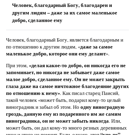
Человек, благодарный Богу, благодарен и
другим людям – даже за их самое маленькое
добро, сделанное ему
Человек, благодарный Богу, является благодарным и
даже за самое
по отношению к другим людям, «
маленькое добро, которое они ему делают
».
«делая какое-то добро, он никогда его не
При этом,
запоминает, но никогда не забывает даже самое
малое добро, сделанное ему. Он не может закрыть
глаза даже на самое ничтожное благодеяние других
по отношению к нему»
. Как писал старец Паисий,
такой человек «может быть, подарил кому-то целый
одну виноградную
виноградник и забыл об этом. Но
гроздь, данную ему из подаренного им же самим
виноградника, он не может забыть никогда
. Или,
может быть, он дал кому-то много резных деревянных
“кто-то”
икон и этого не помнит. Если, однако, этот