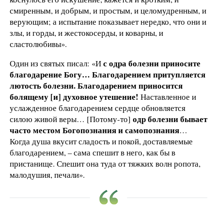
смиренным, и добрым, и простым, и целомудренным, и
верующим; а испытание показывает нередко, что они и
злы, и горды, и жестокосерды, и коварны, и
сластолюбивы».
с одра болезни приносите
Один из святых писал: «И
благодарение Богу… Благодарением притупляется
лютость болезни. Благодарением приносится
болящему [и] духовное утешение!
Наставленное и
услажденное благодарением сердце обновляется
одр болезни бывает
силою живой веры… [Потому-то]
часто местом Богопознания и самопознания
…
Когда душа вкусит сладость и покой, доставляемые
благодарением, – сама спешит в него, как бы в
пристанище. Спешит она туда от тяжких волн ропота,
малодушия, печали».