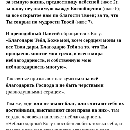
за земную жизнь, предвестницу небесной
(икос 2);
за нашу неутолимую жажду Богообщения
(икос 6);
за всё открытое нам по благости Твоей; за то, что
Ты сокрыл по мудрости Твоей
(икос 7).
преподобный Паисий
И
обращается к Богу:
«Благодарю Тебя, Боже мой, всем сердцем моим за
все Твои дары. Благодарю Тебя за то, что Ты
прощаешь многие мои грехи, и всего мира
неблагодарность, и собственную мою
неблагодарность многую»
.
учиться за всё
Так святые призывают нас «
благодарить Господа и не быть черствыми
(равнодушными) сердцем».
или не знают благ, или считают себя их
Там же, «где
достойными, выставляют свои права на них
», там
сердце человека наполняет неблагодарность.
«Неблагодарный Богу способен любить только себя, и
вместе с тем он в этом чувстве ограничен и слеп».