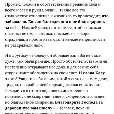
Промысл Божий и соответственно предание себя и
всего и всех в руки Божии… И еще всё это
что
(паническое отношение к жизни) за то происходит,
забываешь Божии благодеяния и не благодаришь
за всё
… Нам всё мало, нам хочется, чтобы никакая
пылинка не омрачала око, никакие, не говорю:
страдания, а просто невзгоды и мелкие неприятности
не раздражали нас».
И к другому человеку он обращается: «Вы не стали
хуже, чем были раньше. Просто обстоятельства жизни
постепенно открывают нас даже и для самих себя,
слава Богу
стирая налет обольщения на свой счет. И
за это! Увидеть себя таким, какой я есть на самом деле,
трудно, но крайне необходимо для спасения души.
Рождается из этого видения самоукорение и
появляется не смиренничание и смиренноглаголание,
Благодарите Господа за
но благодатное смирение.
дарованную вам школу
». «Человек, пока не
коснулось его искушение, кажется и кротким, и