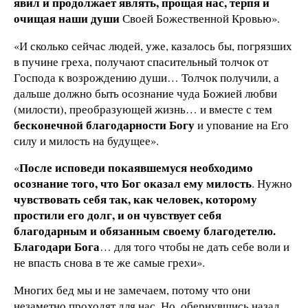
явил и продолжает являть, прощая нас, терпя и
очищая наши души
Своей Божественной Кровью».
«И сколько сейчас людей, уже, казалось бы, погрязших
в пучине греха, получают спасительный толчок от
Господа к возрождению души… Толчок получили, а
дальше должно быть осознание чуда Божией любви
(милости), преобразующей жизнь… и вместе с тем
бесконечной благодарности Богу
и упование на Его
силу и милость на будущее».
После исповеди покаявшемуся необходимо
«
осознание того, что Бог оказал ему милость
. Нужно
чувствовать себя так, как человек, которому
простили его долг, и он чувствует себя
благодарным и обязанным своему благодетелю.
Благодари Бога
… для того чтобы не дать себе воли и
не впасть снова в те же самые грехи».
Многих бед мы и не замечаем, потому что они
незаметно проходят для нас. Но, обернувшись назад,