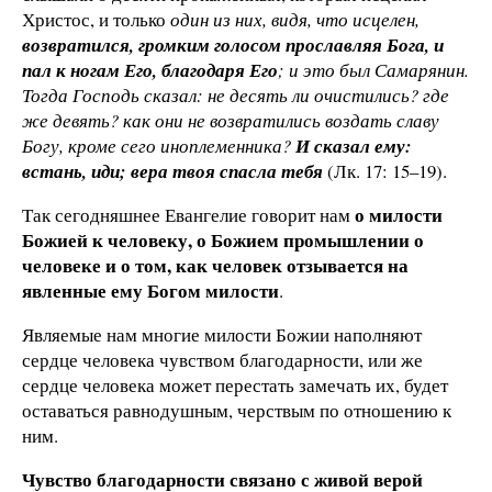
Христос, и только
один из них, видя, что исцелен,
возвратился, громким голосом прославляя Бога, и
пал к ногам Его, благодаря Его
; и это был Самарянин.
Тогда Господь сказал: не десять ли очистились? где
же девять? как они не возвратились воздать славу
Богу, кроме сего иноплеменника?
И сказал ему:
встань, иди; вера твоя спасла тебя
(Лк. 17: 15–19).
о милости
Так сегодняшнее Евангелие говорит нам
Божией к человеку, о Божием промышлении о
человеке и о том, как человек отзывается на
явленные ему Богом
милости
.
Являемые нам многие милости Божии наполняют
сердце человека чувством благодарности, или же
сердце человека может перестать замечать их, будет
оставаться равнодушным, черствым по отношению к
ним.
Чувство благодарности связано с живой верой