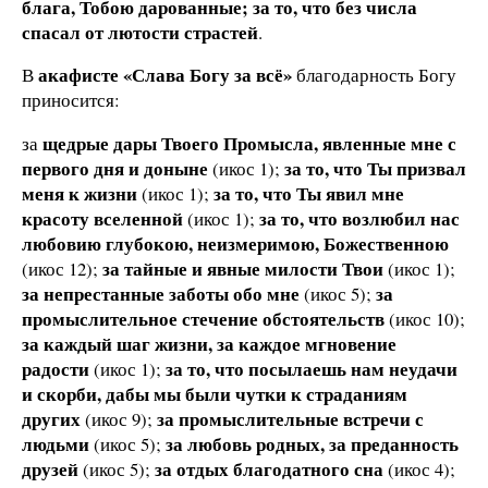
блага, Тобою дарованные; за то, что без числа
спасал от лютости страстей
.
акафисте «Слава Богу за всё»
В
благодарность Богу
приносится:
щедрые дары Твоего Промысла, явленные мне с
за
первого дня и доныне
за то, что Ты призвал
(икос 1);
меня к жизни
за то, что Ты явил мне
(икос 1);
красоту вселенной
за то, что возлюбил нас
(икос 1);
любовию глубокою, неизмеримою, Божественною
за тайные и явные милости Твои
(икос 12);
(икос 1);
за непрестанные заботы обо мне
за
(икос 5);
промыслительное стечение обстоятельств
(икос 10);
за каждый шаг жизни, за каждое мгновение
радости
за то, что посылаешь нам неудачи
(икос 1);
и скорби, дабы мы были чутки к страданиям
других
за промыслительные встречи с
(икос 9);
людьми
за любовь родных, за преданность
(икос 5);
друзей
за отдых благодатного сна
(икос 5);
(икос 4);