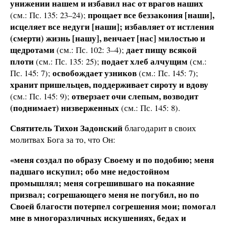
унижении нашем и избавил нас от врагов наших
прощает все беззакония [наши],
(см.: Пс. 135: 23–24);
исцеляет все недуги [наши]; избавляет от истления
(смерти) жизнь [нашу], венчает [нас] милостью и
щедротами
дает пищу всякой
(см.: Пс. 102: 3–4);
плоти
подает хлеб алчущим
(см.: Пс. 135: 25);
(см.:
освобождает узников
Пс. 145: 7);
(см.: Пс. 145: 7);
хранит пришельцев, поддерживает сироту и вдову
отверзает очи слепым, возводит
(см.: Пс. 145: 9);
(поднимает) низверженных
(см.: Пс. 145: 8).
Святитель Тихон Задонский
благодарит в своих
молитвах Бога за то, что Он:
«меня создал по образу Своему и по подобию; меня
падшаго искупил; обо мне недостойном
промышлял; меня согрешившаго на покаяние
призвал; согрешающего меня не погубил, но по
Своей благости потерпел согрешения мои; помогал
мне в многоразличных искушениях, бедах и