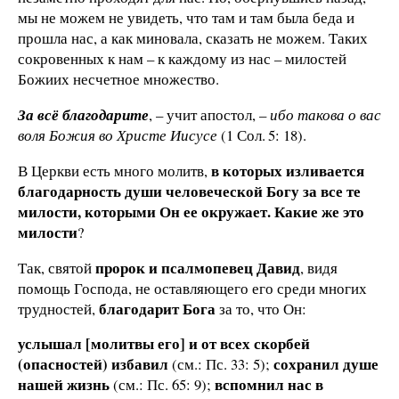
мы не можем не увидеть, что там и там была беда и
прошла нас, а как миновала, сказать не можем. Таких
сокровенных к нам – к каждому из нас – милостей
Божиих несчетное множество.
За всё благодарите
, – учит апостол, –
ибо такова о вас
воля Божия во Христе Иисусе
(1 Сол. 5: 18).
в которых изливается
В Церкви есть много молитв,
благодарность души человеческой Богу за все те
милости, которыми Он ее окружает. Какие же это
милости
?
пророк и псалмопевец Давид
Так, святой
, видя
помощь Господа, не оставляющего его среди многих
благодарит Бога
трудностей,
за то, что Он:
услышал [молитвы его] и от всех скорбей
(опасностей) избавил
сохранил душе
(см.: Пс. 33: 5);
нашей жизнь
вспомнил нас в
(см.: Пс. 65: 9);