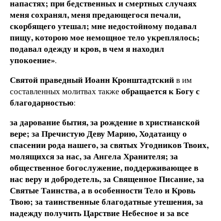
напастях; при бедственных и смертных случаях
меня сохранял, меня предающегося печали,
скорбящего утешал; мне недостойному подавал
пищу, которою мое немощное тело укреплялось;
подавал одежду и кров, в чем я находил
упокоение»
.
Святой праведный Иоанн Кронштадтский
в им
обращается к Богу с
составленных молитвах также
благодарностью
:
за дарование бытия, за рождение в христианской
вере; за Пречистую Деву Марию, Ходатаицу о
спасении рода нашего, за святых Угодников Твоих,
молящихся за нас, за Ангела Хранителя; за
общественное богослужение, поддерживающее в
нас веру и добродетель, за Священное Писание, за
Святые Таинства, а в особенности Тело и Кровь
Твою; за таинственные благодатные утешения, за
надежду получить Царствие Небесное и за все