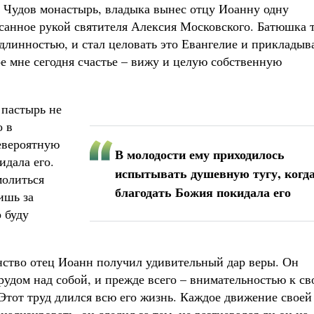
 Чудов монастырь, владыка вынес отцу Иоанну одну
санное рукой святителя Алексия Московского. Батюшка 
одлинностью, и стал целовать это Евангелие и прикладыв
кое мне сегодня счастье – вижу и целую собственную
 пастырь не
о в
евероятную
В молодости ему приходилось
идала его.
испытывать душевную тугу, когд
молиться
благодать Божия покидала его
ишь за
о буду
янство отец Иоанн получил удивительный дар веры. Он
удом над собой, и прежде всего – внимательностью к св
тот труд длился всю его жизнь. Каждое движение своей