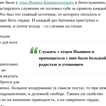
ние было у
отца Иоанна Кронштадтского
к богослужению
пастырского служения он положил себе за правило кажды
то был тот главный источник, от которого питалось и
щее Бога сердце. И каждый раз батюшка приступал к
ем, и почти всегда – со слезами на глазах.
отцом
 для всех
Служить с отцом Иоанном и
причащаться с ним было большой
шительно.
радостью и утешением
 не
им вкусить
буется для
мени), большое воздержание (в смысле поста), то при не
оодушевлении, в духовной свободе. Таково уж свойство
я не на внешнюю праведность, а на смиренное сердце,
а».