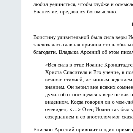
любил уединяться, чтобы глубже и осмысле
Евангелие, предавался богомыслию.
Воистину удивительной была сила веры Ио
заключалась главная причина столь обиль
благодати. Владыка Арсений об этом писа
«Вся сила в отце Иоанне Кронштадтск
Христа Спасителя и Его учение, в п
вечною стихией, истинным ведением, 
знанием. Он верил вне всяких сомнени
думал об относящемся к вере не как 
виденном. Когда говорил он о чем-ли
очевидец. <…> Отец Иоанн так был у
созерцанием и со апостолом мог сказа
Епископ Арсений приводит и один пример