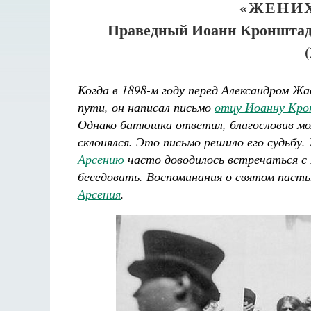
«ЖЕНИ
Праведный Иоанн Кронштадт
Когда в 1898-м году перед Александром Ж
пути, он написал письмо
отцу Иоанну Кр
Однако батюшка ответил, благословив мол
склонялся. Это письмо решило его судьб
Арсению
часто доводилось встречаться с
Великом
беседовать. Воспоминания о святом пасты
Арсения
.
ааф
Как найти своё место в жизни
Кирилл Мурышев