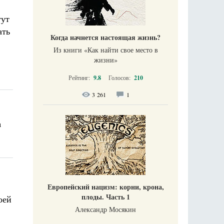
тут
ать
Когда начнется настоящая жизнь?
Из книги «Как найти свое место в
жизни​»
Рейтинг:
9.8
Голосов:
210
3 261
1
а
Европейский нацизм: корни, крона,
плоды. Часть 1
оей
Александр Мосякин