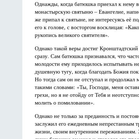
Однажды, когда батюшка приехал к нему в
монастырскую святыню – Евангелие, напи
же припал к святыне, не интересуясь её п
его к голове, с восторгом восклицая: «Ка
рукопись великого святителя».
Однако такой веры достиг Кронштадтский
сразу. Сам батюшка признавался, что част
молодости ему приходилось испытывать н
душевную тугу, когда благодать Божия пок
Но тогда сам он не отступал и продолжал 
такими словами: «Ты, Господи, меня остав
грехи, но я не отойду от Тебя и неотступн
молить о помиловании».
Однако не только за преданность и посто
заслужил его ежедневным непрестанным тр
жизни, своим внутренним переживаниям. Э