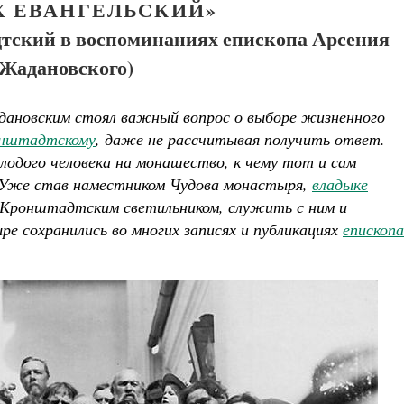
Х ЕВАНГЕЛЬСКИЙ»
ский в воспоминаниях епископа Арсения
(Жадановского)
адановским стоял важный вопрос о выборе жизненного
онштадтскому
, даже не рассчитывая получить ответ.
одого человека на монашество, к чему тот и сам
у. Уже став наместником Чудова монастыря,
владыке
 Кронштадтским светильником, служить с ним и
ученик Георгий Победоносец. Научись у
ре сохранились во многих записях и публикациях
епископа
святого
Роман Котов
Чего ждет от нас Бог. 10 заповеде
Святитель Николай Серб