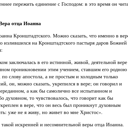
ннее пережить единение с Господом: в это время он чит
Вера отца Иоанна
анна Кронштадтского. Можно сказать, что именно в вер
но излившихся на Кронштадтского пастыря даров Божией
л:
ом заключалась в его истинной, живой, деятельной вере
олном проникновении этим учением, ставшим его родною
по слову апостола, а не простым и холодным только
й, он, можно сказать, укрепился в вере; он говорил и
переданном, а как бы самолично все испытанном и
бо духовном, то чувствовалось, что говорит как бы
креплен в вере, что он весь был проникнут духовным
ть: уже не я живу, но живет во мне Христос».
 такой искренней и несомнительной веры отца Иоанна.