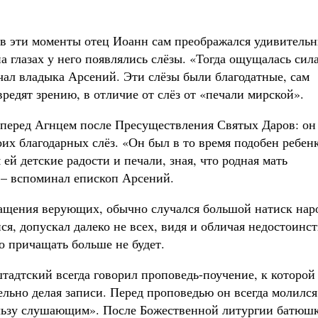
 в эти моменты отец Иоанн сам преображался удивитель
а глазах у него появлялись слёзы. «Тогда ощущалась сил
ечал владыка Арсений. Эти слёзы были благодатные, сам
вредят зрению, в отличие от слёз от «печали мирской».
перед Агнцем после Пресуществления Святых Даров: он
оих благодарных слёз. «Он был в то время подобен ребен
 ей детские радости и печали, зная, что родная мать
, – вспоминал епископ Арсений.
ащения верующих, обычно случался большой натиск наро
я, допускал далеко не всех, видя и обличая недостоинс
то причащать больше не будет.
адтский всегда говорил проповедь-поучение, к которой
ельно делая записи. Перед проповедью он всегда молился
пользу слушающим». После Божественной литургии батюш