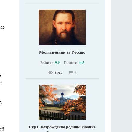
аз
Молитвенник за Россию
Рейтинг:
9.9
Голосов:
443
5 287
2
у-
и
,
Сура: возрождение родины Иоанна
ой