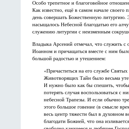
Особо трепетное и благоговейное отноше
Как известно, ещё в самом начале своего 
день совершать Божественную литургию. Э
насыщалось Небесной благодатью его алчу
служению литургии с неизменным сокрушени
Владыка Арсений отмечал, что служить с 
Иоанном и причащаться вместе с ним было
большой радостью и утешением:
«Причаститься на его службе Святых
Животворящих Тайн было весьма уте
И нужно было как бы спешить, чтобы
потерять случая воспользоваться с н
небесной Трапезы. И если обычно тре
этого большое говение (в смысле вре
весь центр тяжести был в духовном в
благодати Божией, что она изливаетс
свободно кающееся и любящее Господ