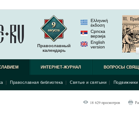
Ελληνική
έκδοση
Српска
верзиjа
English
Православный
version
календарь
СЛАВИЕМ
ИНТЕРНЕТ-ЖУРНАЛ
ВОПРОСЫ СВЯЩ
ка
|
Православная библиотека
|
Святые и святыни
|
Подвижники 
18 629 просмотров
Ра