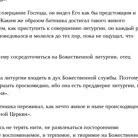
созерцание Господа, он видел Его как бы предстоящим и
 Каким же образом батюшка достигал такого живого
м, как приступить к совершению литургии, он каждый р
оведовался и молился до тех пор, пока не ощущал, что
 ему сосредоточиться на Божественной литургии, отец
ла литургии входить в дух Божественной службы. Поэтом
вершать проскомидию, ибо она есть преддверие литургии, 
ия».
тюшка переживал, как нечто живое и ныне происходящее
ной Церкви».
сь не терять нити, не развлекаться посторонними
е воспоминаемое, и терпимое, и творимое на Божественн