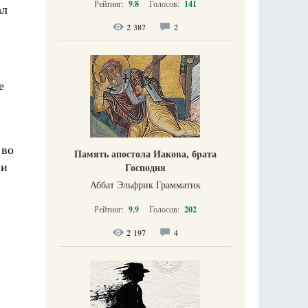
Рейтинг:
9.8
Голосов:
141
ал
2 387
2
е
 во
Память апостола Иакова, брата
 и
Господня
Аббат Эльфрик Грамматик
Рейтинг:
9.9
Голосов:
202
2 197
4