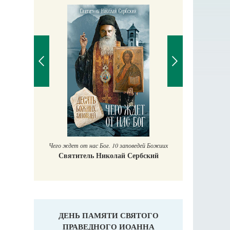
Православный мальчик
Екатерина Баканова
Печорские и
й Божиих
Гали
ский
ДЕНЬ ПАМЯТИ СВЯТОГО
ПРАВЕДНОГО ИОАННА