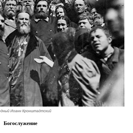
едный Иоанн Кронштадтский
Богослужение