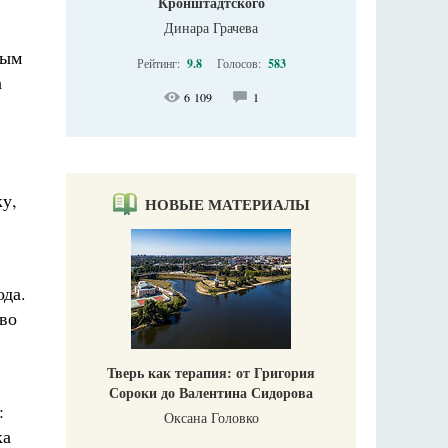
Кронштадтского
Динара Грачева
ным
Рейтинг:
9.8
Голосов:
583
а
6 109
1
ку,
НОВЫЕ МАТЕРИАЛЫ
да.
тво
Тверь как терапия: от Григория
Сороки до Валентина Сидорова
:
Оксана Головко
ка