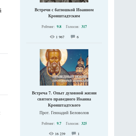
.
Встречи с батюшкой Иоанном
й
Кронштадтским
Рейтинг:
9.8
Голосов:
317
1 967
6
Встреча 7. Опыт духовной жизни
святого праведного Иоанна
Кронштадтского
м
Прот. Геннадий Беловолов
Рейтинг:
9.7
Голосов:
325
16 239
1