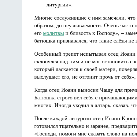
литургии».
Многие сослужившие с ним замечали, что
образом, до неузнаваемости. Очень часто н
его
молитвы
и близость к Господу», – зам
батюшка признавался, что такие слёзы не 
Особенный трепет испытывал отец Иоанн 
склонялся над ним и не мог остановить св
который ласкается к своей матери, поверяя
выслушает его, не отгонит прочь от себя»
Когда отец Иоанн выносил Чашу для прич
Батюшка строго вёл себя с причащающимис
многих. Иногда уходил в алтарь, сказав, ч
После каждой литургии отец Иоанн Кроншт
готовился тщательно и заранее, предварит
«Господи, помоги мне сказать слово на 