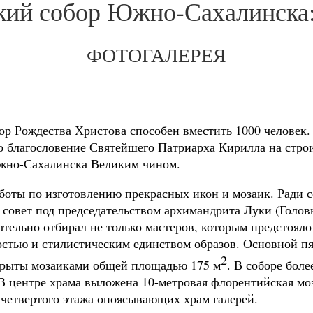
ий собор Южно-Сахалинска:
ФОТОГАЛЕРЕЯ
 Рождества Христова способен вместить 1000 человек. 
но благословение Святейшего Патриарха Кирилла на строит
Южно-Сахалинска Великим чином.
аботы по изготовлению прекрасных икон и мозаик. Ради 
 совет под председательством архимандрита Луки (Голо
тельно отбирал не только мастеров, которым предстояло 
остью и стилистическим единством образов. Основной пя
2
окрыты мозаиками общей площадью 175 м
. В соборе боле
 В центре храма выложена 10-метровая флорентийская м
 четвертого этажа опоясывающих храм галерей.