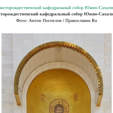
торождественский кафедральный собор Южно-Сахал
Фото: Антон Поспелов / Православие.Ru