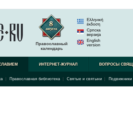
Ελληνική
έκδοση
Српска
верзиjа
English
Православный
version
календарь
СЛАВИЕМ
ИНТЕРНЕТ-ЖУРНАЛ
ВОПРОСЫ СВЯЩ
ка
|
Православная библиотека
|
Святые и святыни
|
Подвижники 