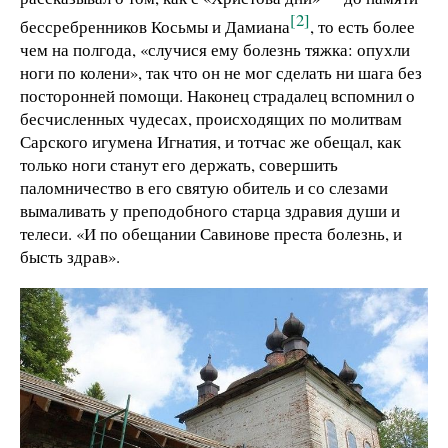
[2]
бессребренников Косьмы и Дамиана
, то есть более
чем на полгода, «случися ему болезнь тяжка: опухли
ноги по колени», так что он не мог сделать ни шага без
посторонней помощи. Наконец страдалец вспомнил о
бесчисленных чудесах, происходящих по молитвам
Сарского игумена Игнатия, и тотчас же обещал, как
только ноги станут его держать, совершить
паломничество в его святую обитель и со слезами
вымаливать у преподобного старца здравия души и
телеси. «И по обещании Савинове преста болезнь, и
бысть здрав».