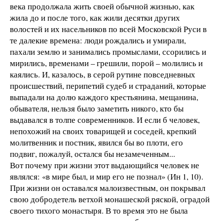
века продолжала жить своей обычной жизнью, как
жила до и после того, как жили десятки других
волостей и их насельников по всей Московской Руси в
те далекие времена: люди рождались и умирали,
пахали землю и занимались промыслами, ссорились и
мирились, временами – грешили, порой – молились и
каялись. И, казалось, в серой рутине повседневных
происшествий, перипетий судеб и страданий, которые
выпадали на долю каждого крестьянина, мещанина,
обывателя, нельзя было заметить никого, кто бы
выдавался в толпе современников. И если б человек,
непохожий на своих товарищей и соседей, крепкий
молитвенник и постник, явился бы во плоти, его
подвиг, пожалуй, остался бы незамеченным...
Вот почему при жизни этот выдающийся человек не
являлся: «в мире был, и мир его не познал» (Ин 1, 10).
При жизни он оставался малоизвестным, он покрывал
свою добродетель ветхой монашеской ряской, оградой
своего тихого монастыря. В то время это не была