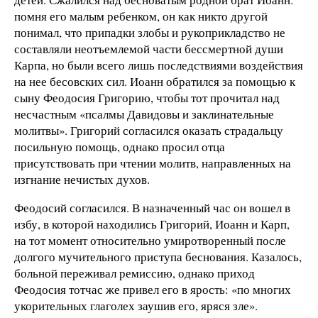
помня его малым ребенком, он как никто другой
понимал, что припадки злобы и рукоприкладство не
составляли неотъемлемой части бессмертной души
Карпа, но были всего лишь последствиями воздействия
на нее бесовских сил. Иоанн обратился за помощью к
сыну Феодосия Григорию, чтобы тот прочитал над
несчастным «псалмы Давидовы и заклинательные
молитвы». Григорий согласился оказать страдальцу
посильную помощь, однако просил отца
присутствовать при чтении молитв, направленных на
изгнание нечистых духов.
Феодосий согласился. В назначенный час он вошел в
избу, в которой находились Григорий, Иоанн и Карп,
на тот момент относительно умиротворенный после
долгого мучительного приступа беснования. Казалось,
больной переживал ремиссию, однако приход
Феодосия тотчас же привел его в ярость: «по многих
укорительных глаголех заушив его, яряся зле».