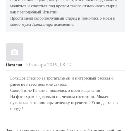
молиться и спасаться под кровом такого отзывчивого старца,
как преподобный Игнатий.
Прости меня скоропослушный старец и помолись о моем и
моего мужа Александра исцелении.
10 января 2019, 08:17
Наталия
Большое спасибо за трогательный и интересный рассказ о
ранее не известном мне святом.
Святой отче Игнатие, помолись о моем исцелении!
На фото храм в довольно плачевном состоянии. Может,
нужна какая-то помощь: денежку перевести? Если да, то как
и куда?
Здесь вы можете оставить к данной статье свой комментарий, не