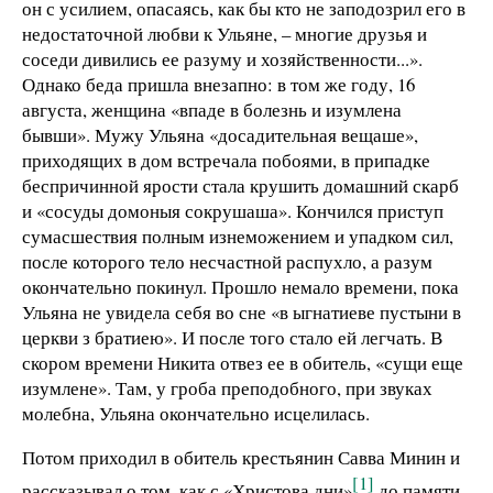
он с усилием, опасаясь, как бы кто не заподозрил его в
недостаточной любви к Ульяне, – многие друзья и
соседи дивились ее разуму и хозяйственности...».
Однако беда пришла внезапно: в том же году, 16
августа, женщина «впаде в болезнь и изумлена
бывши». Мужу Ульяна «досадительная вещаше»,
приходящих в дом встречала побоями, в припадке
беспричинной ярости стала крушить домашний скарб
и «сосуды домоныя сокрушаша». Кончился приступ
сумасшествия полным изнеможением и упадком сил,
после которого тело несчастной распухло, а разум
окончательно покинул. Прошло немало времени, пока
Ульяна не увидела себя во сне «в ыгнатиеве пустыни в
церкви з братиею». И после того стало ей легчать. В
скором времени Никита отвез ее в обитель, «сущи еще
изумлене». Там, у гроба преподобного, при звуках
молебна, Ульяна окончательно исцелилась.
Потом приходил в обитель крестьянин Савва Минин и
[1]
рассказывал о том, как с «Христова дни»
до памяти