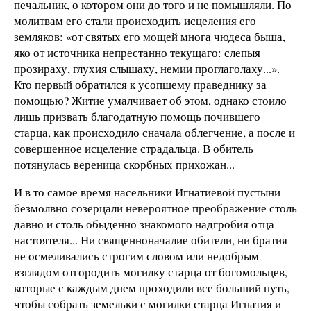
печальник, о котором они до того и не помышляли. По
молитвам его стали происходить исцеления его
земляков: «от святых его мощей многа чюдеса быша,
яко от источника непрестанно текущаго: слепыя
прозираху, глухия слышаху, немии проглаголаху...».
Кто первый обратился к усопшему праведнику за
помощью? Житие умалчивает об этом, однако стоило
лишь призвать благодатную помощь почившего
старца, как происходило сначала облегчение, а после и
совершенное исцеление страдальца. В обитель
потянулась вереница скорбных прихожан...
И в то самое время насельники Игнатиевой пустыни
безмолвно созерцали невероятное преображение столь
давно и столь обыденно знакомого надгробия отца
настоятеля... Ни священноначалие обители, ни братия
не осмеливались строгим словом или недобрым
взглядом отгородить могилку старца от богомольцев,
которые с каждым днем проходили все больший путь,
чтобы собрать земельки с могилки старца Игнатия и