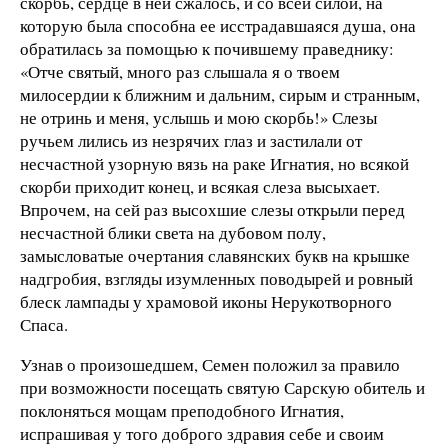
скорбь, сердце в ней сжалось, и со всей силой, на
которую была способна ее исстрадавшаяся душа, она
обратилась за помощью к почившему праведнику:
«Отче святый, много раз слышала я о твоем
милосердии к ближним и дальним, сирым и странным,
не отринь и меня, услышь и мою скорбь!» Слезы
ручьем лились из незрячих глаз и застилали от
несчастной узорную вязь на раке Игнатия, но всякой
скорби приходит конец, и всякая слеза высыхает.
Впрочем, на сей раз высохшие слезы открыли перед
несчастной блики света на дубовом полу,
замысловатые очертания славянских букв на крышке
надгробия, взгляды изумленных поводырей и ровный
блеск лампады у храмовой иконы Нерукотворного
Спаса.
Узнав о произошедшем, Семен положил за правило
при возможности посещать святую Сарскую обитель и
поклоняться мощам преподобного Игнатия,
испрашивая у того доброго здравия себе и своим