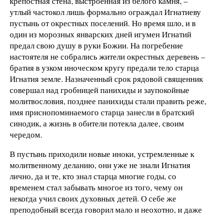
крепостная стена, выстроенная из белого камня, –
утлый частокол лишь формально ограждал Игнатиеву
пустынь от окрестных поселений. Но время шло, и в
один из морозных январских дней игумен Игнатий
предал свою душу в руки Божии. На погребение
настоятеля не собрались жители окрестных деревень –
братия в узком иноческом кругу предали тело старца
Игнатия земле. Назначенный срок рядовой священник
совершал над гробницей панихиды и заупокойные
молитвословия, позднее панихиды стали править реже,
имя приснопоминаемого старца занесли в братский
синодик, а жизнь в обители потекла далее, своим
чередом.
В пустынь приходили новые иноки, устремленные к
молитвенному деланию, они уже не знали Игнатия
лично, да и те, кто знал старца многие годы, со
временем стал забывать многое из того, чему он
некогда учил своих духовных детей. О себе же
преподобный всегда говорил мало и неохотно, и даже