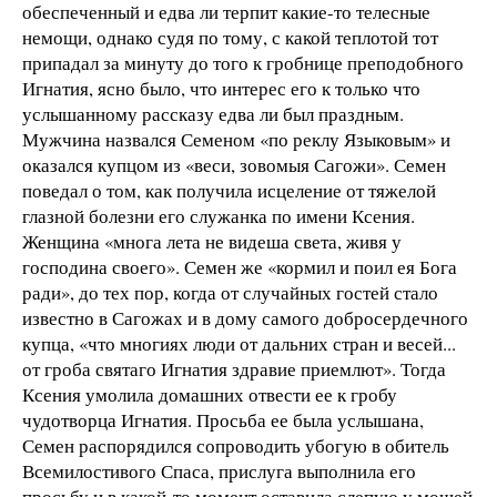
обеспеченный и едва ли терпит какие-то телесные
немощи, однако судя по тому, с какой теплотой тот
припадал за минуту до того к гробнице преподобного
Игнатия, ясно было, что интерес его к только что
услышанному рассказу едва ли был праздным.
Мужчина назвался Семеном «по реклу Языковым» и
оказался купцом из «веси, зовомыя Сагожи». Семен
поведал о том, как получила исцеление от тяжелой
глазной болезни его служанка по имени Ксения.
Женщина «многа лета не видеша света, живя у
господина своего». Семен же «кормил и поил ея Бога
ради», до тех пор, когда от случайных гостей стало
известно в Сагожах и в дому самого добросердечного
купца, «что многиях люди от дальних стран и весей...
от гроба святаго Игнатия здравие приемлют». Тогда
Ксения умолила домашних отвести ее к гробу
чудотворца Игнатия. Просьба ее была услышана,
Семен распорядился сопроводить убогую в обитель
Всемилостивого Спаса, прислуга выполнила его
просьбу и в какой-то момент оставила слепую у мощей