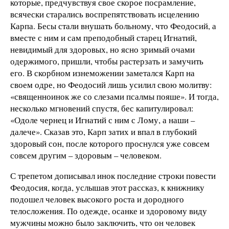
которые, предчувствуя свое скорое посрамление,
всячески старались воспрепятствовать исцелению
Карпа. Бесы стали внушать больному, что Феодосий, а
вместе с ним и сам преподобный старец Игнатий,
невидимый для здоровых, но ясно зримый очами
одержимого, пришли, чтобы растерзать и замучить
его. В скорбном изнеможении заметался Карп на
своем одре, но Феодосий лишь усилил свою молитву:
«священноинок же со слезами псалмы пояше». И тогда,
несколько мгновений спустя, бес капитулировал:
«Одоле чернец и Игнатий с ним с Лому, а наши –
далече». Сказав это, Карп затих и впал в глубокий
здоровый сон, после которого проснулся уже совсем
совсем другим – здоровым – человеком.
С трепетом дописывал инок последние строки повести
Феодосия, когда, услышав этот рассказ, к книжнику
подошел человек высокого роста и дородного
телосложения. По одежде, осанке и здоровому виду
мужчины можно было заключить, что он человек