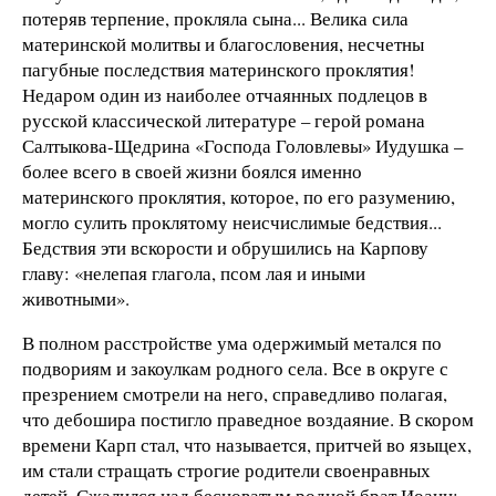
потеряв терпение, прокляла сына... Велика сила
материнской молитвы и благословения, несчетны
пагубные последствия материнского проклятия!
Недаром один из наиболее отчаянных подлецов в
русской классической литературе – герой романа
Салтыкова-Щедрина «Господа Головлевы» Иудушка –
более всего в своей жизни боялся именно
материнского проклятия, которое, по его разумению,
могло сулить проклятому неисчислимые бедствия...
Бедствия эти вскорости и обрушились на Карпову
главу: «нелепая глагола, псом лая и иными
животными».
В полном расстройстве ума одержимый метался по
подвориям и закоулкам родного села. Все в округе с
презрением смотрели на него, справедливо полагая,
что дебошира постигло праведное воздаяние. В скором
времени Карп стал, что называется, притчей во языцех,
им стали стращать строгие родители своенравных
детей. Сжалился над бесноватым родной брат Иоанн: