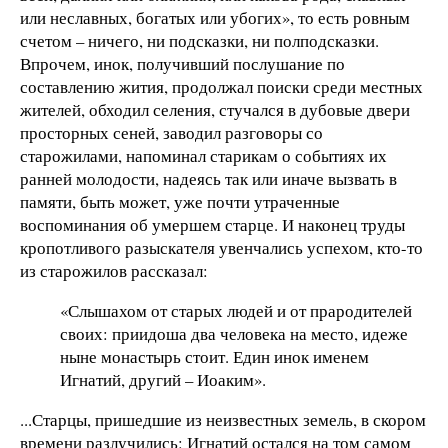
или неславных, богатых или убогих», то есть ровным
счетом – ничего, ни подсказки, ни полподсказки.
Впрочем, инок, получивший послушание по
составлению жития, продолжал поиски среди местных
жителей, обходил селения, стучался в дубовые двери
просторных сеней, заводил разговоры со
старожилами, напоминал старикам о событиях их
ранней молодости, надеясь так или иначе вызвать в
памяти, быть может, уже почти утраченные
воспоминания об умершем старце. И наконец труды
кропотливого разыскателя увенчались успехом, кто-то
из старожилов рассказал:
«Слышахом от старых людей и от прародителей
своих: приидоша два человека на место, идеже
ныне монастырь стоит. Един инок именем
Игнатий, другий – Иоаким».
...Старцы, пришедшие из неизвестных земель, в скором
времени разлучились: Игнатий остался на том самом