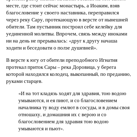
месте, где стоит сейчас монастырь, а Иоаким, взяв
благословение у своего наставника, переправился
через реку Сару, протекающую в версте от нынешней
обители. Там пустынник построил себе келейку для
уединенной молитвы. Впрочем, связь между иноками
ни на день не прерывалась: «друг к другу начаша
ходити и беседовати о ползе душевней».
В версте к югу от обители преподобного Игнатия
протекал приток Сары – река Доровица, у берега
которой находился колодец, выкопанный, по преданию,
руками старцев.
«И на тот кладязь ходят для здравия, тою водою
умываются, и ея пиют, и со благословением
началника ту воду емлют в сосуды, и в домы своя
отношаху, и домашния их с верою и со
благословением для здравия тою водою
умываются и пьют».