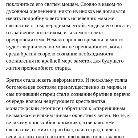
поклониться его святым мощам. Словно в каком-то
духовном оцепенении, никто из иноков не догадался
начать подробную летопись исцелений: «мы же
слышахом о том, нерадихом, чтобы чюдеса его писати,
и в забвение положихом, и тако многа лета
препроводихом». Немало прошло времени, и много
чудес свершилось по молитве преподобного, когда
среди братии созрело сознание необходимости
составления по крайней мере заметок для будущего
жития преподобного старца.
Братия стала искать информантов. И поскольку толпа
богомольцев состояла преимущественно из мирян, и
сам почивший старец стал в сознании братии в первую
очередь врачом недугующего крестьянства,
монастырский летописец обратился к «старейшинам,
вельможам и всяким чинам» окрестных весей. Но те, к
великому прискорбию книжника, отвечали: «Не
слышахом, от киих стран был, или от града, или от
веси, далних или ближних, или какова рода, славных