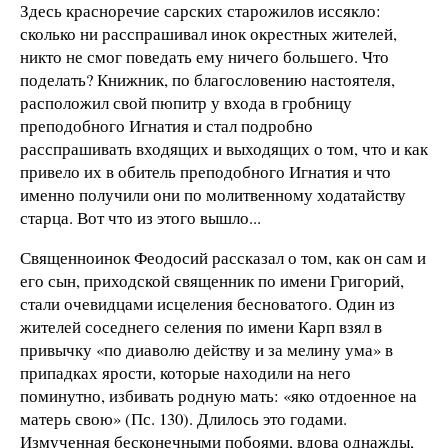
Здесь красноречие сарских старожилов иссякло:
сколько ни расспрашивал инок окрестных жителей,
никто не смог поведать ему ничего большего. Что
поделать? Книжник, по благословению настоятеля,
расположил свой пюпитр у входа в гробницу
преподобного Игнатия и стал подробно
расспрашивать входящих и выходящих о том, что и как
привело их в обитель преподобного Игнатия и что
именно получили они по молитвенному ходатайству
старца. Вот что из этого вышло...
Священноинок Феодосий рассказал о том, как он сам и
его сын, приходской священник по имени Григорий,
стали очевидцами исцеления бесноватого. Один из
жителей соседнего селения по имени Карп взял в
привычку «по диаволю действу и за мелину ума» в
припадках ярости, которые находили на него
поминутно, избивать родную мать: «яко отдоенное на
матерь свою» (Пс. 130). Длилось это годами.
Измученная бесконечными побоями, вдова однажды,