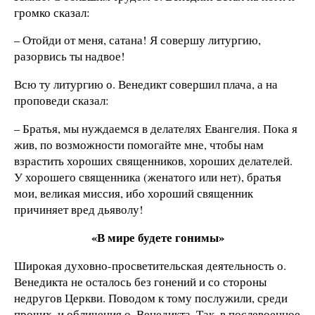
громко сказал:
– Отойди от меня, сатана! Я совершу литургию,
разорвись ты надвое!
Всю ту литургию о. Венедикт совершил плача, а на
проповеди сказал:
– Братья, мы нуждаемся в делателях Евангелия. Пока я
жив, по возможности помогайте мне, чтобы нам
взрастить хороших священников, хороших делателей.
У хорошего священника (женатого или нет), братья
мои, великая миссия, ибо хороший священник
причиняет вред дьяволу!
«В мире будете гонимы»
Широкая духовно-просветительская деятельность о.
Венедикта не осталось без гонений и со стороны
недругов Церкви. Поводом к тому послужили, среди
прочих, и обличения о. Венедикта. Так, в послевоенное