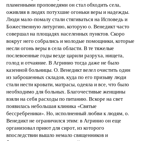
пламенными проповедями он стал обходить села,
оживляя в людях потухшие огоньки веры и надежды.
Люди мало-помалу стали стягиваться на Исповедь и
Божественную литургию, которую о. Венедикт часто
совершал на площадях населенных пунктов. Скоро
вокруг него собрались и молодые помощники, которые
несли огонь веры в села области. В те тяжелые
послевоенные годы везде царили разруха, нищета,
голод и отчаяние. В Агринио тогда даже не было
казенной больницы. О. Венедикт велел очистить один
из заброшенных складов, куда по его призыву люди
стали нести кровати, матрасы, одеяла и все, что было
необходимо для больных. Благочестивые женщины
взяли на себя расходы по питанию. Вскоре на свет
появилась небольшая клиника «Святые
бессребреники». Но, исполненный любви к людям, о.
Венедикт не ограничился этим: в Агринио он еще
организовал приют для сирот, из которого
впоследствии вышло немало священников и