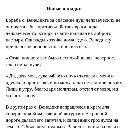
Новые нападки
Борьба о. Венедикта за спасение душ человеческих не
оставалась без противодействия врага рода
человеческого, который часто нападал на доброго
пастыря. Однажды хозяйка дома, где о. Венедикту
пришлось переночевать, спросила его:
– Отче, ночью у вас было неспокойно, вы, наверное,
так и не заснули?
– Да, дитя мое, лукавый всю ночь стягивал с меня и
одеяло, и простыню, и ни минуточки не дал мне покою.
Лишь к утру, благодаря молитвам, отстал от меня, и я
малость заснул.
В другой раз о. Венедикт направлялся в храм для
совершения Божественной литургии. На ровной
дороге дьявол его запутал, и священник грохнулся на
землю. С большим трудом о. Венедикт встал на ноги и