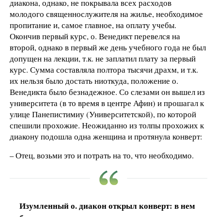
диакона, однако, не покрывала всех расходов
молодого священнослужителя на жилье, необходимое
пропитание и, самое главное, на оплату учебы.
Окончив первый курс, о. Венедикт перевелся на
второй, однако в первый же день учебного года не был
допущен на лекции, т.к. не заплатил плату за первый
курс. Сумма составляла полтора тысячи драхм, и т.к.
их нельзя было достать ниоткуда, положение о.
Венедикта было безнадежное. Со слезами он вышел из
университета (в то время в центре Афин) и прошагал к
улице Панепистимиу (Университетской), по которой
спешили прохожие. Неожиданно из толпы прохожих к
диакону подошла одна женщина и протянула конверт:
– Отец, возьми это и потрать на то, что необходимо.
Изумленный о. диакон открыл конверт: в нем