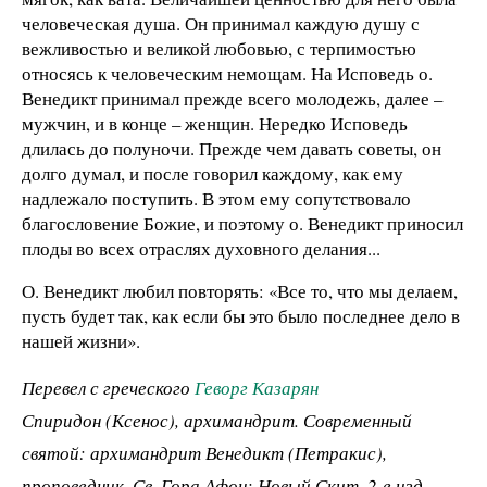
человеческая душа. Он принимал каждую душу с
вежливостью и великой любовью, с терпимостью
относясь к человеческим немощам. На Исповедь о.
Венедикт принимал прежде всего молодежь, далее –
мужчин, и в конце – женщин. Нередко Исповедь
длилась до полуночи. Прежде чем давать советы, он
долго думал, и после говорил каждому, как ему
надлежало поступить. В этом ему сопутствовало
благословение Божие, и поэтому о. Венедикт приносил
плоды во всех отраслях духовного делания...
О. Венедикт любил повторять: «Все то, что мы делаем,
пусть будет так, как если бы это было последнее дело в
нашей жизни».
Перевел с греческого
Геворг Казарян
Спиридон (Ксенос), архимандрит. Современный
святой: архимандрит Венедикт (Петракис),
проповедник. Св. Гора Афон: Новый Скит. 2-е изд.