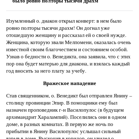
было ровно полторы тысячи драхм
Изумленный о. диакон открыл конверт: в нем было
ровно полторы тысячи драхм! Он догнал уже
отошедшую женщину и рассказал ей о своей нужде.
Женщина, которую звали Мелпомени, оказалась очень
известной своим благочестием и состоянием особой.
Узнав о бедности о. Венедикта, она заявила, что с этих
пор она будет матерью для диакона, и взялась каждый
год вносить за него плату за учебу.
Вражеское нападение
Став священником, о. Венедикт был отправлен Янину –
столицу провинции Эпир. В помощники ему был
назначен проповедник г-н Василопулос (в будущем
архимандрит Харалампий). Поселились они в одном
доме, в разных комнатах. В первую же ночь по
прибытии в Янину Василопулос услышал сильный
взрыв в доме. Выскочив в коридор, он увидел о.