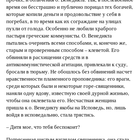
время он бесстрашно и публично порицал тех богачей,
которые копили деньги и продовольствие у себя в
погребах, в то время как их сограждане на улицах
пухли от голода. Особенно не любили храброго
пастыря греческие коммунисты. О. Венедикта
пытались очернить всеми способами, и, конечно же,
старым и проверенным способом – клеветой. Его
обвиняли в расхищении средств и в
антикоммунистической агитации, привлекали к суду,
бросали в тюрьму. Не обошлось без обвинений насчет
нравственности пламенного проповедника: его враги,
среди которых были и некоторые горе-священники,
наняли одну вдову, известную своей дурной жизнью,
чтобы она оклеветала его. Несчастная женщина
пришла к о. Венедикту якобы на Исповедь, но, лишь
войдя в исповедальню, стала трястись.
– Дитя мое, что тебя беспокоит?
Потрясенная чистым взглядом священника, она стала